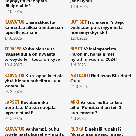
köyhyyttä eteenpäin
järjestystä
jälkipolville?
13.9.2025
2.10.2025
KASVATUS
Eläinrakkautta
UUTISET
Iso määrä Pilttejä
kannattaa alkaa opettamaan
vedetään pois myynnistä –
lapselle varhain
homemyrkkyriski!
14.6.2025
12.4.2025
TERVEYS
Varhaislapsuus
NIMET
Velociraptorista
maaseudulla on hyvästä
Paroniin, nämä nimet
terveydelle – tästä on kyse
hylättiin vuonna 2024!
10.4.2025
1.4.2025
KASVATUS
Kun lapsella ei ole
MATKAILU
Radisson Blu Hotel
yhtä hienoa puhelinta kuin
Oulu
kavereilla
24.3.2025
25.3.2025
LAPSET
Kevätaurinko
ARKI
Vaikea, mutta tärkeä
porottaa: Muista suojata
aihe: Puhutaanhan teillä
lapsen silmät!
kuolemasta?
24.3.2025
4.3.2025
KASVATUS
Vanhempi, puhu
RUOKA
Eineksiä ruoaksi?
työelämästä lapselle – mutta
Muista nämä asiat ja saat