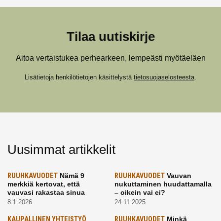
Tilaa uutiskirje
Aitoa vertaistukea perhearkeen, lempeästi myötäeläen
Lisätietoja henkilötietojen käsittelystä
tietosuojaselosteesta
.
Uusimmat artikkelit
RUUHKAVUODET
Nämä 9
RUUHKAVUODET
Vauvan
merkkiä kertovat, että
nukuttaminen huudattamalla
vauvasi rakastaa sinua
– oikein vai ei?
8.1.2026
24.11.2025
KAUPALLINEN YHTEISTYÖ
RUUHKAVUODET
Minkä