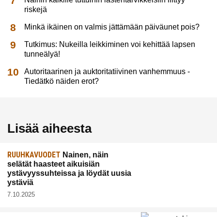
riskejä
Minkä ikäinen on valmis jättämään päiväunet pois?
Tutkimus: Nukeilla leikkiminen voi kehittää lapsen
tunneälyä!
Autoritaarinen ja auktoritatiivinen vanhemmuus -
Tiedätkö näiden erot?
Lisää aiheesta
RUUHKAVUODET
Nainen, näin
selätät haasteet aikuisiän
ystävyyssuhteissa ja löydät uusia
ystäviä
7.10.2025