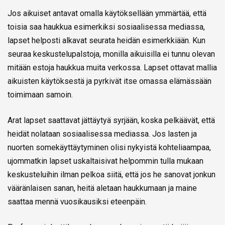
Jos aikuiset antavat omalla käytöksellään ymmärtää, että
toisia saa haukkua esimerkiksi sosiaalisessa mediassa,
lapset helposti alkavat seurata heidän esimerkkiään. Kun
seuraa keskustelupalstoja, monilla aikuisilla ei tunnu olevan
mitään estoja haukkua muita verkossa. Lapset ottavat mallia
aikuisten käytöksestä ja pyrkivät itse omassa elämässään
toimimaan samoin.
Arat lapset saattavat jättäytyä syrjään, koska pelkäävät, että
heidät nolataan sosiaalisessa mediassa. Jos lasten ja
nuorten somekäyttäytyminen olisi nykyistä kohteliaampaa,
ujommatkin lapset uskaltaisivat helpommin tulla mukaan
keskusteluihin ilman pelkoa siitä, että jos he sanovat jonkun
vääränlaisen sanan, heitä aletaan haukkumaan ja maine
saattaa mennä vuosikausiksi eteenpäin.