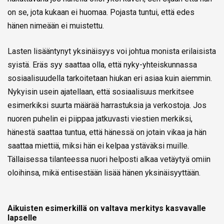
on se, jota kukaan ei huomaa. Pojasta tuntui, että edes
hänen nimeään ei muistettu.
Lasten lisääntynyt yksinäisyys voi johtua monista erilaisista
syistä. Eräs syy saattaa olla, että nyky-yhteiskunnassa
sosiaalisuudella tarkoitetaan hiukan eri asiaa kuin aiemmin.
Nykyisin usein ajatellaan, että sosiaalisuus merkitsee
esimerkiksi suurta määrää harrastuksia ja verkostoja. Jos
nuoren puhelin ei piippaa jatkuvasti viestien merkiksi,
hänestä saattaa tuntua, että hänessä on jotain vikaa ja hän
saattaa miettiä, miksi hän ei kelpaa ystäväksi muille.
Tällaisessa tilanteessa nuori helposti alkaa vetäytyä omiin
oloihinsa, mikä entisestään lisää hänen yksinäisyyttään.
Aikuisten esimerkillä on valtava merkitys kasvavalle
lapselle