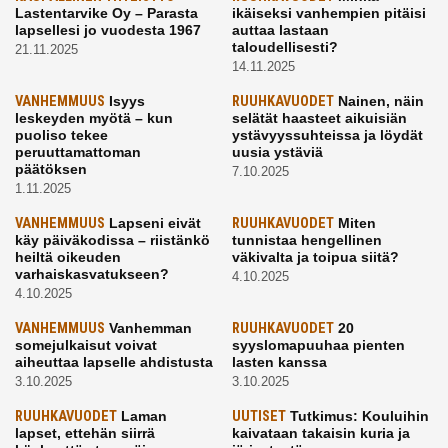
Lastentarvike Oy – Parasta
ikäiseksi vanhempien pitäisi
lapsellesi jo vuodesta 1967
auttaa lastaan
taloudellisesti?
21.11.2025
14.11.2025
VANHEMMUUS
Isyys
RUUHKAVUODET
Nainen, näin
leskeyden myötä – kun
selätät haasteet aikuisiän
puoliso tekee
ystävyyssuhteissa ja löydät
peruuttamattoman
uusia ystäviä
päätöksen
7.10.2025
1.11.2025
VANHEMMUUS
Lapseni eivät
RUUHKAVUODET
Miten
käy päiväkodissa – riistänkö
tunnistaa hengellinen
heiltä oikeuden
väkivalta ja toipua siitä?
varhaiskasvatukseen?
4.10.2025
4.10.2025
VANHEMMUUS
Vanhemman
RUUHKAVUODET
20
somejulkaisut voivat
syyslomapuuhaa pienten
aiheuttaa lapselle ahdistusta
lasten kanssa
3.10.2025
3.10.2025
RUUHKAVUODET
Laman
UUTISET
Tutkimus: Kouluihin
lapset, ettehän siirrä
kaivataan takaisin kuria ja