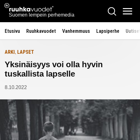
Siirry
Ruuhkavuodet.fi
Hae
Etusivulle
sisältöön
Vali
Suomen lempein perhemedia
Etusivu
Ruuhkavuodet
Vanhemmuus
Lapsiperhe
Uutise
ARKI
LAPSET
,
Yksinäisyys voi olla hyvin
tuskallista lapselle
8.10.2022