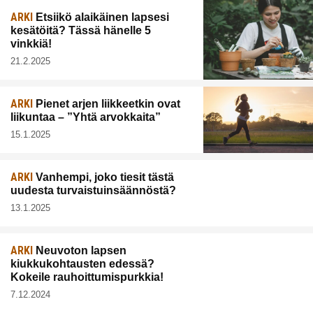
ARKI
Etsiikö alaikäinen lapsesi
kesätöitä? Tässä hänelle 5
vinkkiä!
21.2.2025
ARKI
Pienet arjen liikkeetkin ovat
liikuntaa – ”Yhtä arvokkaita”
15.1.2025
ARKI
Vanhempi, joko tiesit tästä
uudesta turvaistuinsäännöstä?
13.1.2025
ARKI
Neuvoton lapsen
kiukkukohtausten edessä?
Kokeile rauhoittumispurkkia!
7.12.2024