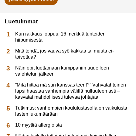
Luetuimmat
Kun rakkaus loppuu: 16 merkkiä tunteiden
hiipumisesta
Mitä tehdä, jos vauva syö kakkaa tai muuta ei-
toivottua?
Näin opit luottamaan kumppaniin uudelleen
valehtelun jälkeen
”Mitä hittoa mä sun kanssas teen!?” Vahvatahtoinen
lapsi haastaa vanhempia välillä hulluuteen asti –
kasvatat mahdollisesti tulevaa johtajaa
Tutkimus: vanhempien koulutustasolla on vaikutusta
lasten lukumäärään
10 myyttiä allergioista
Näihin kaikille tuttuihin lastentarvikkeisiin liittyy