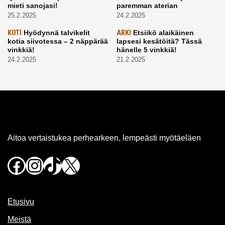
mieti sanojasi!
paremman aterian
25.2.2025
24.2.2025
KOTI
Hyödynnä talvikelit
ARKI
Etsiikö alaikäinen
kotia siivotessa – 2 näppärää
lapsesi kesätöitä? Tässä
vinkkiä!
hänelle 5 vinkkiä!
24.2.2025
21.2.2025
Aitoa vertaistukea perhearkeen, lempeästi myötäeläen
Facebook
Instagram
TikTok
X
Etusivu
Meistä