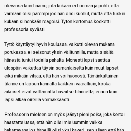
olevansa kuin haamu, jota kukaan ei huomaa ja pohti, että
varmaan olisi parempi jos hän olisi kuollut, mutta että tuskin
kukaan siihenkään reagoisi. Tytön kertomus kosketti
professoria syvästi.
Tyttö käyttäytyi hyvin koulussa, vaikutti olevan mukana
porukassa, ei seisonut yksin välitunnilla, mutta sisältä
hänestä tuntui todella pahalta. Monesti lapsi saattaa
ulospäin vaikuttaa täysin samanlaiselta kuin muut lapset
eikä mikään vihjaa, että hän voi huonosti. Tämänkaltainen
tilanne on lapsen kannalta kaikkein vaarallisin, koska
aikuiset eivät välttämättä havaitse tilannetta, ennen kuin
lapsi alkaa oireilla voimakkaasti.
Professorin mieleen on myös jäänyt pieni poika, joka kertoi
haastattelussa, että hän olisi mieluummin vaikka
hakattavana jos hänellä olisi yksi kaveri, sen sijaan että hän