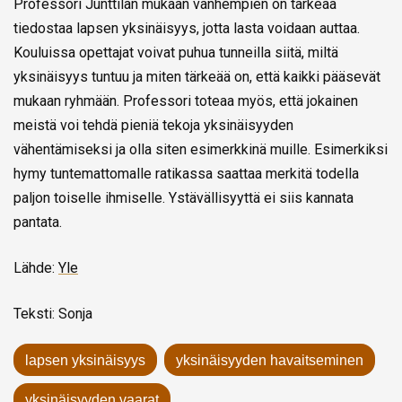
Professori Junttilan mukaan vanhempien on tärkeää
tiedostaa lapsen yksinäisyys, jotta lasta voidaan auttaa.
Kouluissa opettajat voivat puhua tunneilla siitä, miltä
yksinäisyys tuntuu ja miten tärkeää on, että kaikki pääsevät
mukaan ryhmään. Professori toteaa myös, että jokainen
meistä voi tehdä pieniä tekoja yksinäisyyden
vähentämiseksi ja olla siten esimerkkinä muille. Esimerkiksi
hymy tuntemattomalle ratikassa saattaa merkitä todella
paljon toiselle ihmiselle. Ystävällisyyttä ei siis kannata
pantata.
Lähde:
Yle
Teksti: Sonja
lapsen yksinäisyys
yksinäisyyden havaitseminen
yksinäisyyden vaarat