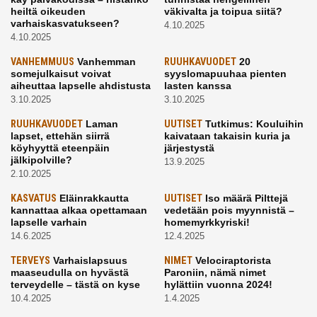
heiltä oikeuden
väkivalta ja toipua siitä?
varhaiskasvatukseen?
4.10.2025
4.10.2025
VANHEMMUUS
Vanhemman
RUUHKAVUODET
20
somejulkaisut voivat
syyslomapuuhaa pienten
aiheuttaa lapselle ahdistusta
lasten kanssa
3.10.2025
3.10.2025
RUUHKAVUODET
Laman
UUTISET
Tutkimus: Kouluihin
lapset, ettehän siirrä
kaivataan takaisin kuria ja
köyhyyttä eteenpäin
järjestystä
jälkipolville?
13.9.2025
2.10.2025
KASVATUS
Eläinrakkautta
UUTISET
Iso määrä Pilttejä
kannattaa alkaa opettamaan
vedetään pois myynnistä –
lapselle varhain
homemyrkkyriski!
14.6.2025
12.4.2025
TERVEYS
Varhaislapsuus
NIMET
Velociraptorista
maaseudulla on hyvästä
Paroniin, nämä nimet
terveydelle – tästä on kyse
hylättiin vuonna 2024!
10.4.2025
1.4.2025