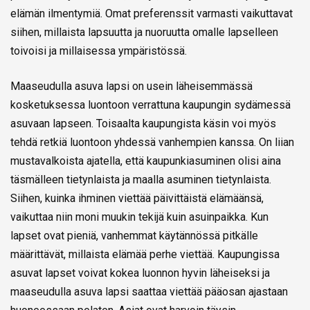
elämän ilmentymiä. Omat preferenssit varmasti vaikuttavat
siihen, millaista lapsuutta ja nuoruutta omalle lapselleen
toivoisi ja millaisessa ympäristössä.
Maaseudulla asuva lapsi on usein läheisemmässä
kosketuksessa luontoon verrattuna kaupungin sydämessä
asuvaan lapseen. Toisaalta kaupungista käsin voi myös
tehdä retkiä luontoon yhdessä vanhempien kanssa. On liian
mustavalkoista ajatella, että kaupunkiasuminen olisi aina
täsmälleen tietynlaista ja maalla asuminen tietynlaista.
Siihen, kuinka ihminen viettää päivittäistä elämäänsä,
vaikuttaa niin moni muukin tekijä kuin asuinpaikka. Kun
lapset ovat pieniä, vanhemmat käytännössä pitkälle
määrittävät, millaista elämää perhe viettää. Kaupungissa
asuvat lapset voivat kokea luonnon hyvin läheiseksi ja
maaseudulla asuva lapsi saattaa viettää pääosan ajastaan