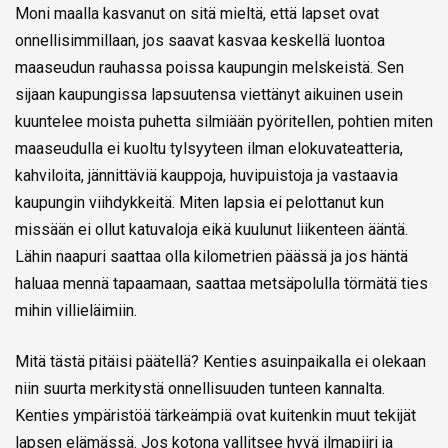
Moni maalla kasvanut on sitä mieltä, että lapset ovat
onnellisimmillaan, jos saavat kasvaa keskellä luontoa
maaseudun rauhassa poissa kaupungin melskeistä. Sen
sijaan kaupungissa lapsuutensa viettänyt aikuinen usein
kuuntelee moista puhetta silmiään pyöritellen, pohtien miten
maaseudulla ei kuoltu tylsyyteen ilman elokuvateatteria,
kahviloita, jännittäviä kauppoja, huvipuistoja ja vastaavia
kaupungin viihdykkeitä. Miten lapsia ei pelottanut kun
missään ei ollut katuvaloja eikä kuulunut liikenteen ääntä.
Lähin naapuri saattaa olla kilometrien päässä ja jos häntä
haluaa mennä tapaamaan, saattaa metsäpolulla törmätä ties
mihin villieläimiin.
Mitä tästä pitäisi päätellä? Kenties asuinpaikalla ei olekaan
niin suurta merkitystä onnellisuuden tunteen kannalta.
Kenties ympäristöä tärkeämpiä ovat kuitenkin muut tekijät
lapsen elämässä. Jos kotona vallitsee hyvä ilmapiiri ja