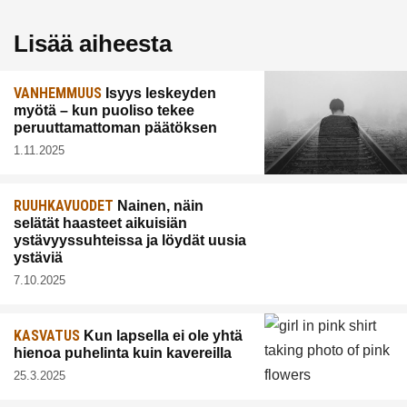
Lisää aiheesta
VANHEMMUUS
Isyys leskeyden
myötä – kun puoliso tekee
peruuttamattoman päätöksen
1.11.2025
RUUHKAVUODET
Nainen, näin
selätät haasteet aikuisiän
ystävyyssuhteissa ja löydät uusia
ystäviä
7.10.2025
KASVATUS
Kun lapsella ei ole yhtä
hienoa puhelinta kuin kavereilla
25.3.2025