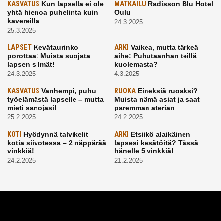
KASVATUS
Kun lapsella ei ole
MATKAILU
Radisson Blu Hotel
yhtä hienoa puhelinta kuin
Oulu
kavereilla
24.3.2025
25.3.2025
LAPSET
Kevätaurinko
ARKI
Vaikea, mutta tärkeä
porottaa: Muista suojata
aihe: Puhutaanhan teillä
lapsen silmät!
kuolemasta?
24.3.2025
4.3.2025
KASVATUS
Vanhempi, puhu
RUOKA
Eineksiä ruoaksi?
työelämästä lapselle – mutta
Muista nämä asiat ja saat
mieti sanojasi!
paremman aterian
25.2.2025
24.2.2025
KOTI
Hyödynnä talvikelit
ARKI
Etsiikö alaikäinen
kotia siivotessa – 2 näppärää
lapsesi kesätöitä? Tässä
vinkkiä!
hänelle 5 vinkkiä!
24.2.2025
21.2.2025