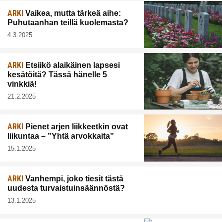
ARKI
Vaikea, mutta tärkeä aihe:
Puhutaanhan teillä kuolemasta?
4.3.2025
ARKI
Etsiikö alaikäinen lapsesi
kesätöitä? Tässä hänelle 5
vinkkiä!
21.2.2025
ARKI
Pienet arjen liikkeetkin ovat
liikuntaa – ”Yhtä arvokkaita”
15.1.2025
ARKI
Vanhempi, joko tiesit tästä
uudesta turvaistuinsäännöstä?
13.1.2025