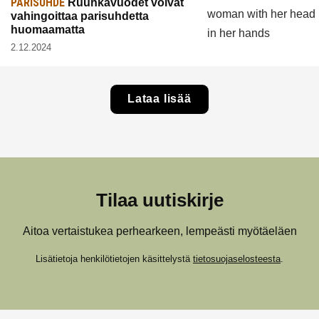
PARISUHDE
Ruuhkavuodet voivat
vahingoittaa parisuhdetta
huomaamatta
2.12.2024
Lataa lisää
Tilaa uutiskirje
Aitoa vertaistukea perhearkeen, lempeästi myötäeläen
Lisätietoja henkilötietojen käsittelystä
tietosuojaselosteesta
.