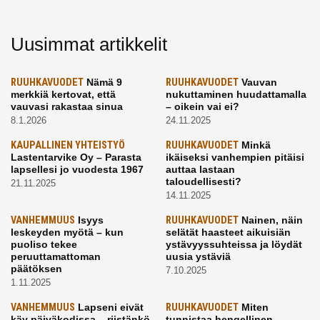
Uusimmat artikkelit
RUUHKAVUODET
Nämä 9
RUUHKAVUODET
Vauvan
merkkiä kertovat, että
nukuttaminen huudattamalla
vauvasi rakastaa sinua
– oikein vai ei?
8.1.2026
24.11.2025
KAUPALLINEN YHTEISTYÖ
RUUHKAVUODET
Minkä
Lastentarvike Oy – Parasta
ikäiseksi vanhempien pitäisi
lapsellesi jo vuodesta 1967
auttaa lastaan
taloudellisesti?
21.11.2025
14.11.2025
VANHEMMUUS
Isyys
RUUHKAVUODET
Nainen, näin
leskeyden myötä – kun
selätät haasteet aikuisiän
puoliso tekee
ystävyyssuhteissa ja löydät
peruuttamattoman
uusia ystäviä
päätöksen
7.10.2025
1.11.2025
VANHEMMUUS
Lapseni eivät
RUUHKAVUODET
Miten
käy päiväkodissa – riistänkö
tunnistaa hengellinen