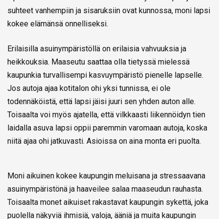
suhteet vanhempiin ja sisaruksiin ovat kunnossa, moni lapsi
kokee elämänsä onnelliseksi.
Erilaisilla asuinympäristöllä on erilaisia vahvuuksia ja
heikkouksia. Maaseutu saattaa olla tietyssä mielessä
kaupunkia turvallisempi kasvuympäristö pienelle lapselle.
Jos autoja ajaa kotitalon ohi yksi tunnissa, ei ole
todennäköistä, että lapsi jäisi juuri sen yhden auton alle.
Toisaalta voi myös ajatella, että vilkkaasti liikennöidyn tien
laidalla asuva lapsi oppii paremmin varomaan autoja, koska
niitä ajaa ohi jatkuvasti. Asioissa on aina monta eri puolta.
Moni aikuinen kokee kaupungin meluisana ja stressaavana
asuinympäristönä ja haaveilee salaa maaseudun rauhasta.
Toisaalta monet aikuiset rakastavat kaupungin sykettä, joka
puolella näkyviä ihmisiä, valoja, ääniä ja muita kaupungin