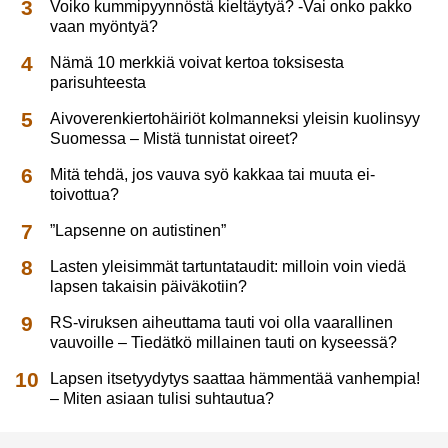
Voiko kummipyynnöstä kieltäytyä? -Vai onko pakko
vaan myöntyä?
Nämä 10 merkkiä voivat kertoa toksisesta
parisuhteesta
Aivoverenkiertohäiriöt kolmanneksi yleisin kuolinsyy
Suomessa – Mistä tunnistat oireet?
Mitä tehdä, jos vauva syö kakkaa tai muuta ei-
toivottua?
”Lapsenne on autistinen”
Lasten yleisimmät tartuntataudit: milloin voin viedä
lapsen takaisin päiväkotiin?
RS-viruksen aiheuttama tauti voi olla vaarallinen
vauvoille – Tiedätkö millainen tauti on kyseessä?
Lapsen itsetyydytys saattaa hämmentää vanhempia!
– Miten asiaan tulisi suhtautua?