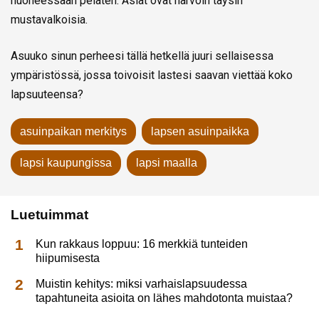
huoneessaan pelaten. Asiat ovat harvoin täysin
mustavalkoisia.
Asuuko sinun perheesi tällä hetkellä juuri sellaisessa
ympäristössä, jossa toivoisit lastesi saavan viettää koko
lapsuuteensa?
asuinpaikan merkitys
lapsen asuinpaikka
lapsi kaupungissa
lapsi maalla
Luetuimmat
Kun rakkaus loppuu: 16 merkkiä tunteiden
hiipumisesta
Muistin kehitys: miksi varhaislapsuudessa
tapahtuneita asioita on lähes mahdotonta muistaa?