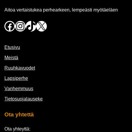
Aitoa vertaistukea perhearkeen, lempeästi myötäeläen
Facebook
Instagram
TikTok
X
Etusivu
Meistä
Ruuhkavuodet
Lapsiperhe
Vanhemmuus
Tietosuojalauseke
Ota yhtettä
Ota yhteyttä: