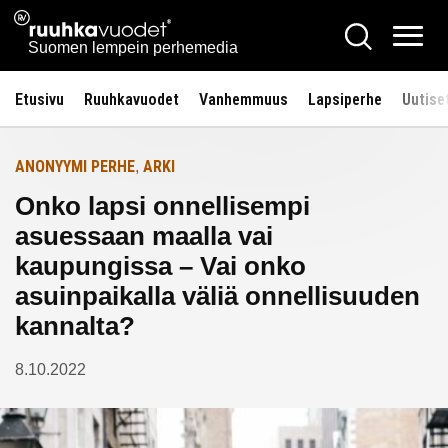
Siirry
Ruuhkavuodet.fi
Hae
Etusivulle
sisältöön
Vali
Suomen lempein perhemedia
Etusivu
Ruuhkavuodet
Vanhemmuus
Lapsiperhe
Uutise
ANONYYMI PERHE
ARKI
,
Onko lapsi onnellisempi
asuessaan maalla vai
kaupungissa – Vai onko
asuinpaikalla väliä onnellisuuden
kannalta?
8.10.2022