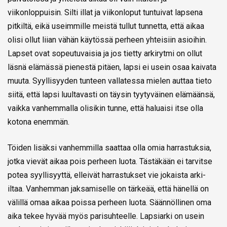
viikonloppuisin. Silti illat ja viikonloput tuntuivat lapsena
pitkiltä, eikä useimmille meistä tullut tunnetta, että aikaa
olisi ollut liian vähän käytössä perheen yhteisiin asioihin.
Lapset ovat sopeutuvaisia ja jos tietty arkirytmi on ollut
läsnä elämässä pienestä pitäen, lapsi ei usein osaa kaivata
muuta. Syyllisyyden tunteen vallatessa mielen auttaa tieto
siitä, että lapsi luultavasti on täysin tyytyväinen elämäänsä,
vaikka vanhemmalla olisikin tunne, että haluaisi itse olla
kotona enemmän.
Töiden lisäksi vanhemmilla saattaa olla omia harrastuksia,
jotka vievät aikaa pois perheen luota. Tästäkään ei tarvitse
potea syyllisyyttä, elleivät harrastukset vie jokaista arki-
iltaa. Vanhemman jaksamiselle on tärkeää, että hänellä on
välillä omaa aikaa poissa perheen luota. Säännöllinen oma
aika tekee hyvää myös parisuhteelle. Lapsiarki on usein