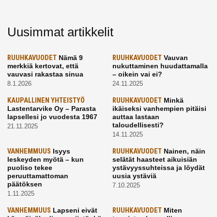
Uusimmat artikkelit
RUUHKAVUODET
Nämä 9
RUUHKAVUODET
Vauvan
merkkiä kertovat, että
nukuttaminen huudattamalla
vauvasi rakastaa sinua
– oikein vai ei?
8.1.2026
24.11.2025
KAUPALLINEN YHTEISTYÖ
RUUHKAVUODET
Minkä
Lastentarvike Oy – Parasta
ikäiseksi vanhempien pitäisi
lapsellesi jo vuodesta 1967
auttaa lastaan
taloudellisesti?
21.11.2025
14.11.2025
VANHEMMUUS
Isyys
RUUHKAVUODET
Nainen, näin
leskeyden myötä – kun
selätät haasteet aikuisiän
puoliso tekee
ystävyyssuhteissa ja löydät
peruuttamattoman
uusia ystäviä
päätöksen
7.10.2025
1.11.2025
VANHEMMUUS
Lapseni eivät
RUUHKAVUODET
Miten