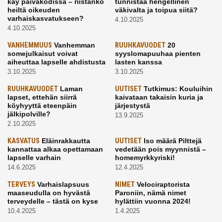
käy päiväkodissa – riistänkö
tunnistaa hengellinen
heiltä oikeuden
väkivalta ja toipua siitä?
varhaiskasvatukseen?
4.10.2025
4.10.2025
VANHEMMUUS
Vanhemman
RUUHKAVUODET
20
somejulkaisut voivat
syyslomapuuhaa pienten
aiheuttaa lapselle ahdistusta
lasten kanssa
3.10.2025
3.10.2025
RUUHKAVUODET
Laman
UUTISET
Tutkimus: Kouluihin
lapset, ettehän siirrä
kaivataan takaisin kuria ja
köyhyyttä eteenpäin
järjestystä
jälkipolville?
13.9.2025
2.10.2025
KASVATUS
Eläinrakkautta
UUTISET
Iso määrä Pilttejä
kannattaa alkaa opettamaan
vedetään pois myynnistä –
lapselle varhain
homemyrkkyriski!
14.6.2025
12.4.2025
TERVEYS
Varhaislapsuus
NIMET
Velociraptorista
maaseudulla on hyvästä
Paroniin, nämä nimet
terveydelle – tästä on kyse
hylättiin vuonna 2024!
10.4.2025
1.4.2025