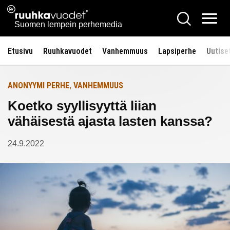
Siirry
Ruuhkavuodet.fi
Hae
Etusivulle
sisältöön
Vali
Suomen lempein perhemedia
Etusivu
Ruuhkavuodet
Vanhemmuus
Lapsiperhe
Uutise
ANONYYMI PERHE
VANHEMMUUS
,
Koetko syyllisyyttä liian
vähäisestä ajasta lasten kanssa?
24.9.2022