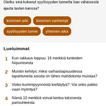
Oletko sinä kokenut syyllisyyden tunnetta liian vähäisestä
ajasta lasten kanssa?
kiireinen arki
kiireinen vanhempi
syyllisyyden tunne
yhteinen aika
Luetuimmat
Kun rakkaus loppuu: 16 merkkiä tunteiden
hiipumisesta
Muistin kehitys: miksi varhaislapsuudessa
tapahtuneita asioita on lähes mahdotonta muistaa?
Voiko kummipyynnöstä kieltäytyä? -Vai onko pakko
vaan myöntyä?
Nämä 10 merkkiä voivat kertoa toksisesta
parisuhteesta