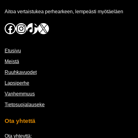
Aitoa vertaistukea perhearkeen, lempeästi myötäeläen
Facebook
Instagram
TikTok
X
Etusivu
Meistä
Ruuhkavuodet
Lapsiperhe
Vanhemmuus
Tietosuojalauseke
Ota yhtettä
Ota yhteyttä: