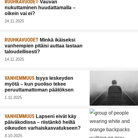
RUUHKAVUODET
Vauvan
nukuttaminen huudattamalla –
oikein vai ei?
24.11.2025
RUUHKAVUODET
Minkä ikäiseksi
vanhempien pitäisi auttaa lastaan
taloudellisesti?
14.11.2025
VANHEMMUUS
Isyys leskeyden
myötä – kun puoliso tekee
peruuttamattoman päätöksen
1.11.2025
VANHEMMUUS
Lapseni eivät käy
päiväkodissa – riistänkö heiltä
oikeuden varhaiskasvatukseen?
4.10.2025