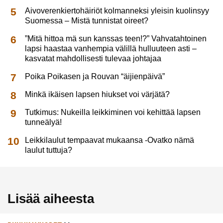
Aivoverenkiertohäiriöt kolmanneksi yleisin kuolinsyy
Suomessa – Mistä tunnistat oireet?
”Mitä hittoa mä sun kanssas teen!?” Vahvatahtoinen
lapsi haastaa vanhempia välillä hulluuteen asti –
kasvatat mahdollisesti tulevaa johtajaa
Poika Poikasen ja Rouvan “äijienpäivä”
Minkä ikäisen lapsen hiukset voi värjätä?
Tutkimus: Nukeilla leikkiminen voi kehittää lapsen
tunneälyä!
Leikkilaulut tempaavat mukaansa -Ovatko nämä
laulut tuttuja?
Lisää aiheesta