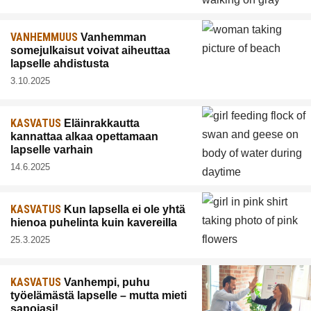
VANHEMMUUS
Vanhemman
somejulkaisut voivat aiheuttaa
lapselle ahdistusta
3.10.2025
KASVATUS
Eläinrakkautta
kannattaa alkaa opettamaan
lapselle varhain
14.6.2025
KASVATUS
Kun lapsella ei ole yhtä
hienoa puhelinta kuin kavereilla
25.3.2025
KASVATUS
Vanhempi, puhu
työelämästä lapselle – mutta mieti
sanojasi!