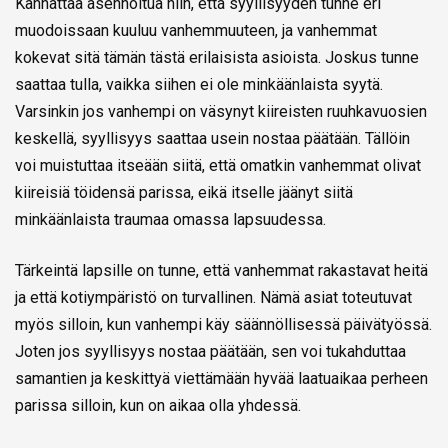
Kannattaa asennoitua niin, että syyllisyyden tunne eri
muodoissaan kuuluu vanhemmuuteen, ja vanhemmat
kokevat sitä tämän tästä erilaisista asioista. Joskus tunne
saattaa tulla, vaikka siihen ei ole minkäänlaista syytä.
Varsinkin jos vanhempi on väsynyt kiireisten ruuhkavuosien
keskellä, syyllisyys saattaa usein nostaa päätään. Tällöin
voi muistuttaa itseään siitä, että omatkin vanhemmat olivat
kiireisiä töidensä parissa, eikä itselle jäänyt siitä
minkäänlaista traumaa omassa lapsuudessa.
Tärkeintä lapsille on tunne, että vanhemmat rakastavat heitä
ja että kotiympäristö on turvallinen. Nämä asiat toteutuvat
myös silloin, kun vanhempi käy säännöllisessä päivätyössä.
Joten jos syyllisyys nostaa päätään, sen voi tukahduttaa
samantien ja keskittyä viettämään hyvää laatuaikaa perheen
parissa silloin, kun on aikaa olla yhdessä.