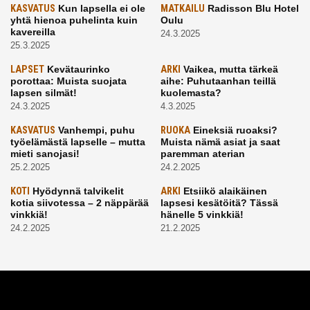
KASVATUS
Kun lapsella ei ole
MATKAILU
Radisson Blu Hotel
yhtä hienoa puhelinta kuin
Oulu
kavereilla
24.3.2025
25.3.2025
LAPSET
Kevätaurinko
ARKI
Vaikea, mutta tärkeä
porottaa: Muista suojata
aihe: Puhutaanhan teillä
lapsen silmät!
kuolemasta?
24.3.2025
4.3.2025
KASVATUS
Vanhempi, puhu
RUOKA
Eineksiä ruoaksi?
työelämästä lapselle – mutta
Muista nämä asiat ja saat
mieti sanojasi!
paremman aterian
25.2.2025
24.2.2025
KOTI
Hyödynnä talvikelit
ARKI
Etsiikö alaikäinen
kotia siivotessa – 2 näppärää
lapsesi kesätöitä? Tässä
vinkkiä!
hänelle 5 vinkkiä!
24.2.2025
21.2.2025