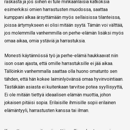
raskasta ja jos siihen ei tule minkäänlaisia katkoksia
esimerkiksi omien harrastusten muodossa, saattaa
kumppani alkaa ärsyttämään myös sellaisissa tilanteissa,
joissa ärtymykseen ei olisi mitään syytä. Tämän voi välttää,
jos molemmilla vanhemmilla on perhe-elämän lisäksi myös
omaa aikaa, omia ystäviä ja harrastuksia.
Monesti käytännössä työ ja perhe-elämä haukkaavat niin
ison osan ajasta, että omille harrastuksille ei jää aikaa.
Tällöinkin vanhemmalla saattaa olla huono omatunto sen
tähden, että hän kokee laiminlyövänsä omaa hyvinvointiaan.
Tästäkään asiasta ei kuitenkaan tarvitse potea syyllisyyttä,
Ei ole mitään tiettyä ideaalisen elämän muottia, johon
jokaisen pitäisi sopia. Erilaisille ihmisille sopii erilainen
elämäntyyli, harrastusten kanssa tai ilman.