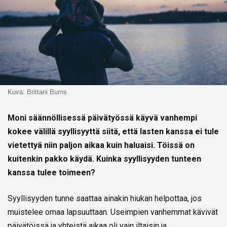
Kuva: Brittani Burns
Moni säännöllisessä päivätyössä käyvä vanhempi
kokee välillä syyllisyyttä siitä, että lasten kanssa ei tule
vietettyä niin paljon aikaa kuin haluaisi. Töissä on
kuitenkin pakko käydä. Kuinka syyllisyyden tunteen
kanssa tulee toimeen?
Syyllisyyden tunne saattaa ainakin hiukan helpottaa, jos
muistelee omaa lapsuuttaan. Useimpien vanhemmat kävivät
päivätöissä ja yhteistä aikaa oli vain iltaisin ja