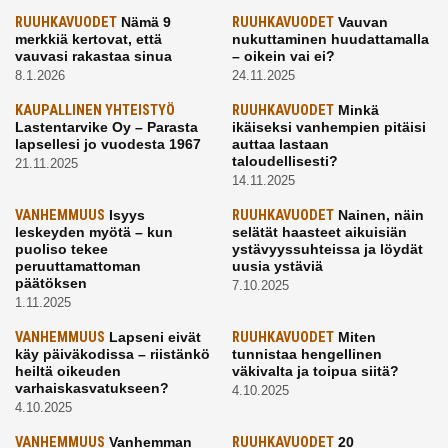
RUUHKAVUODET
Nämä 9
RUUHKAVUODET
Vauvan
merkkiä kertovat, että
nukuttaminen huudattamalla
vauvasi rakastaa sinua
– oikein vai ei?
8.1.2026
24.11.2025
KAUPALLINEN YHTEISTYÖ
RUUHKAVUODET
Minkä
Lastentarvike Oy – Parasta
ikäiseksi vanhempien pitäisi
lapsellesi jo vuodesta 1967
auttaa lastaan
taloudellisesti?
21.11.2025
14.11.2025
VANHEMMUUS
Isyys
RUUHKAVUODET
Nainen, näin
leskeyden myötä – kun
selätät haasteet aikuisiän
puoliso tekee
ystävyyssuhteissa ja löydät
peruuttamattoman
uusia ystäviä
päätöksen
7.10.2025
1.11.2025
VANHEMMUUS
Lapseni eivät
RUUHKAVUODET
Miten
käy päiväkodissa – riistänkö
tunnistaa hengellinen
heiltä oikeuden
väkivalta ja toipua siitä?
varhaiskasvatukseen?
4.10.2025
4.10.2025
VANHEMMUUS
Vanhemman
RUUHKAVUODET
20