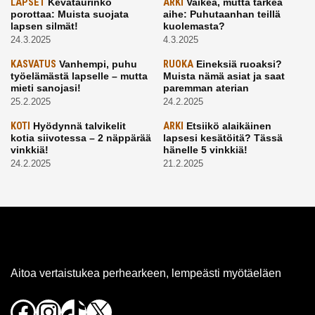
LAPSET
Kevätaurinko
ARKI
Vaikea, mutta tärkeä
porottaa: Muista suojata
aihe: Puhutaanhan teillä
lapsen silmät!
kuolemasta?
24.3.2025
4.3.2025
KASVATUS
Vanhempi, puhu
RUOKA
Eineksiä ruoaksi?
työelämästä lapselle – mutta
Muista nämä asiat ja saat
mieti sanojasi!
paremman aterian
25.2.2025
24.2.2025
KOTI
Hyödynnä talvikelit
ARKI
Etsiikö alaikäinen
kotia siivotessa – 2 näppärää
lapsesi kesätöitä? Tässä
vinkkiä!
hänelle 5 vinkkiä!
24.2.2025
21.2.2025
Aitoa vertaistukea perhearkeen, lempeästi myötäeläen
Facebook
Instagram
TikTok
X