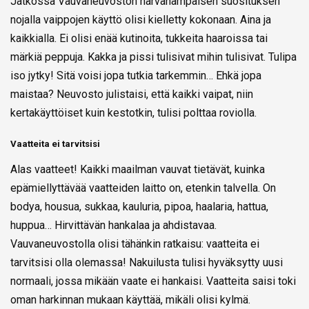
Jatkossa Vauvaneuvoston harvahampaisen suosituksen
nojalla vaippojen käyttö olisi kielletty kokonaan. Aina ja
kaikkialla. Ei olisi enää kutinoita, tukkeita haaroissa tai
märkiä peppuja. Kakka ja pissi tulisivat mihin tulisivat. Tulipa
iso jytky! Sitä voisi jopa tutkia tarkemmin… Ehkä jopa
maistaa? Neuvosto julistaisi, että kaikki vaipat, niin
kertakäyttöiset kuin kestotkin, tulisi polttaa roviolla.
Vaatteita ei tarvitsisi
Alas vaatteet! Kaikki maailman vauvat tietävät, kuinka
epämiellyttävää vaatteiden laitto on, etenkin talvella. On
bodya, housua, sukkaa, kauluria, pipoa, haalaria, hattua,
huppua… Hirvittävän hankalaa ja ahdistavaa.
Vauvaneuvostolla olisi tähänkin ratkaisu: vaatteita ei
tarvitsisi olla olemassa! Nakuilusta tulisi hyväksytty uusi
normaali, jossa mikään vaate ei hankaisi. Vaatteita saisi toki
oman harkinnan mukaan käyttää, mikäli olisi kylmä.