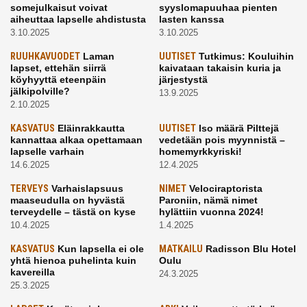
somejulkaisut voivat
syyslomapuuhaa pienten
aiheuttaa lapselle ahdistusta
lasten kanssa
3.10.2025
3.10.2025
RUUHKAVUODET
Laman
UUTISET
Tutkimus: Kouluihin
lapset, ettehän siirrä
kaivataan takaisin kuria ja
köyhyyttä eteenpäin
järjestystä
jälkipolville?
13.9.2025
2.10.2025
KASVATUS
Eläinrakkautta
UUTISET
Iso määrä Pilttejä
kannattaa alkaa opettamaan
vedetään pois myynnistä –
lapselle varhain
homemyrkkyriski!
14.6.2025
12.4.2025
TERVEYS
Varhaislapsuus
NIMET
Velociraptorista
maaseudulla on hyvästä
Paroniin, nämä nimet
terveydelle – tästä on kyse
hylättiin vuonna 2024!
10.4.2025
1.4.2025
KASVATUS
Kun lapsella ei ole
MATKAILU
Radisson Blu Hotel
yhtä hienoa puhelinta kuin
Oulu
kavereilla
24.3.2025
25.3.2025