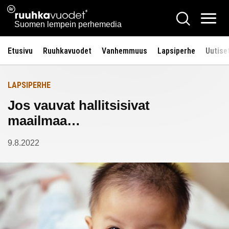
Siirry
Ruuhkavuodet.fi
Hae
Etusivulle
sisältöön
Vali
Suomen lempein perhemedia
Etusivu
Ruuhkavuodet
Vanhemmuus
Lapsiperhe
Uutise
LAPSIPERHE
Jos vauvat hallitsisivat
maailmaa…
9.8.2022