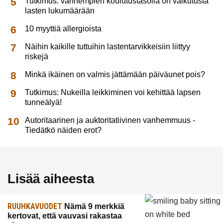
Tutkimus: vanhempien koulutustasolla on vaikutusta
lasten lukumäärään
10 myyttiä allergioista
Näihin kaikille tuttuihin lastentarvikkeisiin liittyy
riskejä
Minkä ikäinen on valmis jättämään päiväunet pois?
Tutkimus: Nukeilla leikkiminen voi kehittää lapsen
tunneälyä!
Autoritaarinen ja auktoritatiivinen vanhemmuus -
Tiedätkö näiden erot?
Lisää aiheesta
RUUHKAVUODET
Nämä 9 merkkiä
kertovat, että vauvasi rakastaa