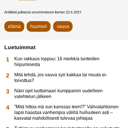
Artikkeli julkaistu ensimmäisen kerran 22.6.2021.
elämä
huumori
vauva
Luetuimmat
Kun rakkaus loppuu: 16 merkkiä tunteiden
hiipumisesta
Mitä tehdä, jos vauva syö kakkaa tai muuta ei-
toivottua?
Näin opit luottamaan kumppaniin uudelleen
valehtelun jälkeen
”Mitä hittoa mä sun kanssas teen!?” Vahvatahtoinen
lapsi haastaa vanhempia välillä hulluuteen asti –
kasvatat mahdollisesti tulevaa johtajaa