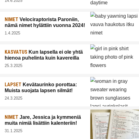
14.6.2025
NIMET
Velociraptorista Paroniin,
nämä nimet hylättiin vuonna 2024!
1.4.2025
KASVATUS
Kun lapsella ei ole yhtä
hienoa puhelinta kuin kavereilla
25.3.2025
LAPSET
Kevätaurinko porottaa:
Muista suojata lapsen silmät!
24.3.2025
NIMET
Jare, Jessica ja kymmeniä
muita nimiä lisättiin kalenteriin!
31.1.2025