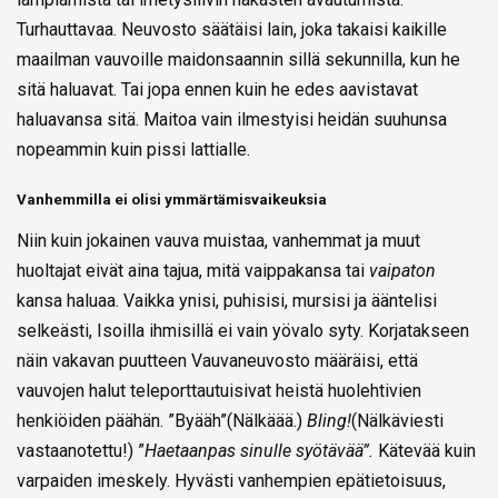
Turhauttavaa. Neuvosto säätäisi lain, joka takaisi kaikille
maailman vauvoille maidonsaannin sillä sekunnilla, kun he
sitä haluavat. Tai jopa ennen kuin he edes aavistavat
haluavansa sitä. Maitoa vain ilmestyisi heidän suuhunsa
nopeammin kuin pissi lattialle.
Vanhemmilla ei olisi ymmärtämisvaikeuksia
Niin kuin jokainen vauva muistaa, vanhemmat ja muut
huoltajat eivät aina tajua, mitä vaippakansa tai
vaipaton
kansa haluaa. Vaikka ynisi, puhisisi, mursisi ja ääntelisi
selkeästi, Isoilla ihmisillä ei vain yövalo syty. Korjatakseen
näin vakavan puutteen Vauvaneuvosto määräisi, että
vauvojen halut teleporttautuisivat heistä huolehtivien
henkiöiden päähän.
”Byääh”(Nälkäää.)
Bling!
(Nälkäviesti
vastaanotettu!) ”
Haetaanpas sinulle syötävää”.
Kätevää kuin
varpaiden imeskely. Hyvästi vanhempien epätietoisuus,