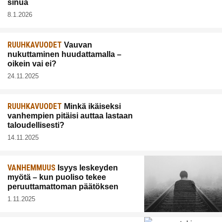
sinua
8.1.2026
RUUHKAVUODET
Vauvan
nukuttaminen huudattamalla –
oikein vai ei?
24.11.2025
RUUHKAVUODET
Minkä ikäiseksi
vanhempien pitäisi auttaa lastaan
taloudellisesti?
14.11.2025
VANHEMMUUS
Isyys leskeyden
myötä – kun puoliso tekee
peruuttamattoman päätöksen
1.11.2025