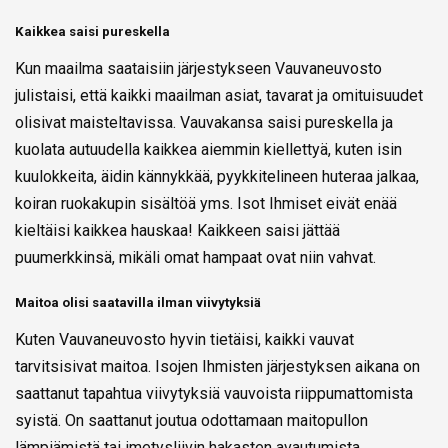
Kaikkea saisi pureskella
Kun maailma saataisiin järjestykseen Vauvaneuvosto
julistaisi, että kaikki maailman asiat, tavarat ja omituisuudet
olisivat maisteltavissa. Vauvakansa saisi pureskella ja
kuolata autuudella kaikkea aiemmin kiellettyä, kuten isin
kuulokkeita, äidin kännykkää, pyykkitelineen huteraa jalkaa,
koiran ruokakupin sisältöä yms. Isot Ihmiset eivät enää
kieltäisi kaikkea hauskaa! Kaikkeen saisi jättää
puumerkkinsä, mikäli omat hampaat ovat niin vahvat.
Maitoa olisi saatavilla ilman viivytyksiä
Kuten Vauvaneuvosto hyvin tietäisi, kaikki vauvat
tarvitsisivat maitoa. Isojen Ihmisten järjestyksen aikana on
saattanut tapahtua viivytyksiä vauvoista riippumattomista
syistä. On saattanut joutua odottamaan maitopullon
lämpiämistä tai imetysliivin hakasten avautumista.