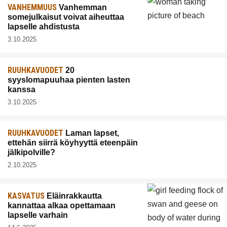
VANHEMMUUS
Vanhemman
somejulkaisut voivat aiheuttaa
lapselle ahdistusta
3.10.2025
RUUHKAVUODET
20
syyslomapuuhaa pienten lasten
kanssa
3.10.2025
RUUHKAVUODET
Laman lapset,
ettehän siirrä köyhyyttä eteenpäin
jälkipolville?
2.10.2025
KASVATUS
Eläinrakkautta
kannattaa alkaa opettamaan
lapselle varhain