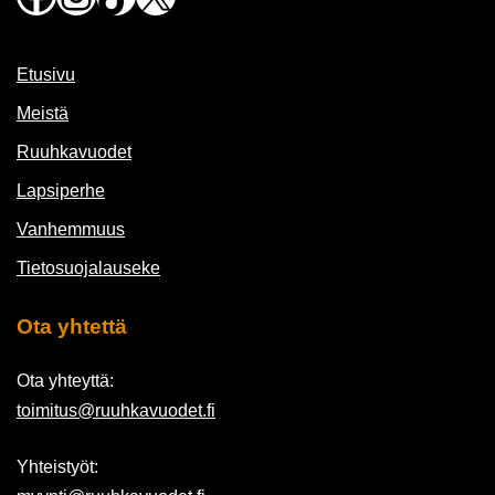
Etusivu
Meistä
Ruuhkavuodet
Lapsiperhe
Vanhemmuus
Tietosuojalauseke
Ota yhtettä
Ota yhteyttä:
toimitus@ruuhkavuodet.fi
Yhteistyöt: