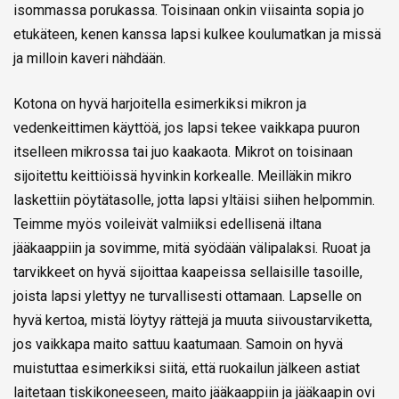
isommassa porukassa. Toisinaan onkin viisainta sopia jo
etukäteen, kenen kanssa lapsi kulkee koulumatkan ja missä
ja milloin kaveri nähdään.
Kotona on hyvä harjoitella esimerkiksi mikron ja
vedenkeittimen käyttöä, jos lapsi tekee vaikkapa puuron
itselleen mikrossa tai juo kaakaota. Mikrot on toisinaan
sijoitettu keittiöissä hyvinkin korkealle. Meilläkin mikro
laskettiin pöytätasolle, jotta lapsi yltäisi siihen helpommin.
Teimme myös voileivät valmiiksi edellisenä iltana
jääkaappiin ja sovimme, mitä syödään välipalaksi. Ruoat ja
tarvikkeet on hyvä sijoittaa kaapeissa sellaisille tasoille,
joista lapsi ylettyy ne turvallisesti ottamaan. Lapselle on
hyvä kertoa, mistä löytyy rättejä ja muuta siivoustarviketta,
jos vaikkapa maito sattuu kaatumaan. Samoin on hyvä
muistuttaa esimerkiksi siitä, että ruokailun jälkeen astiat
laitetaan tiskikoneeseen, maito jääkaappiin ja jääkaapin ovi