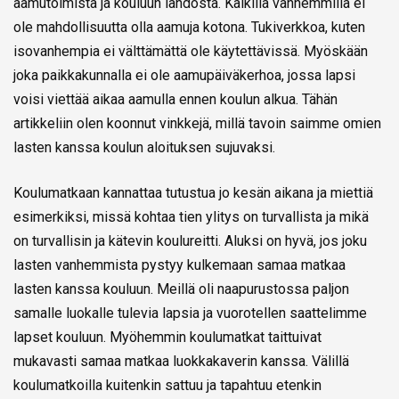
aamutoimista ja kouluun lähdöstä. Kaikilla vanhemmilla ei
ole mahdollisuutta olla aamuja kotona. Tukiverkkoa, kuten
isovanhempia ei välttämättä ole käytettävissä. Myöskään
joka paikkakunnalla ei ole aamupäiväkerhoa, jossa lapsi
voisi viettää aikaa aamulla ennen koulun alkua. Tähän
artikkeliin olen koonnut vinkkejä, millä tavoin saimme omien
lasten kanssa koulun aloituksen sujuvaksi.
Koulumatkaan kannattaa tutustua jo kesän aikana ja miettiä
esimerkiksi, missä kohtaa tien ylitys on turvallista ja mikä
on turvallisin ja kätevin koulureitti. Aluksi on hyvä, jos joku
lasten vanhemmista pystyy kulkemaan samaa matkaa
lasten kanssa kouluun. Meillä oli naapurustossa paljon
samalle luokalle tulevia lapsia ja vuorotellen saattelimme
lapset kouluun. Myöhemmin koulumatkat taittuivat
mukavasti samaa matkaa luokkakaverin kanssa. Välillä
koulumatkoilla kuitenkin sattuu ja tapahtuu etenkin