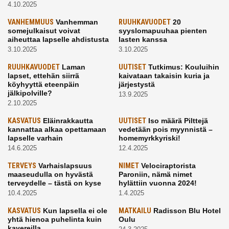
4.10.2025
VANHEMMUUS
Vanhemman
RUUHKAVUODET
20
somejulkaisut voivat
syyslomapuuhaa pienten
aiheuttaa lapselle ahdistusta
lasten kanssa
3.10.2025
3.10.2025
RUUHKAVUODET
Laman
UUTISET
Tutkimus: Kouluihin
lapset, ettehän siirrä
kaivataan takaisin kuria ja
köyhyyttä eteenpäin
järjestystä
jälkipolville?
13.9.2025
2.10.2025
KASVATUS
Eläinrakkautta
UUTISET
Iso määrä Pilttejä
kannattaa alkaa opettamaan
vedetään pois myynnistä –
lapselle varhain
homemyrkkyriski!
14.6.2025
12.4.2025
TERVEYS
Varhaislapsuus
NIMET
Velociraptorista
maaseudulla on hyvästä
Paroniin, nämä nimet
terveydelle – tästä on kyse
hylättiin vuonna 2024!
10.4.2025
1.4.2025
KASVATUS
Kun lapsella ei ole
MATKAILU
Radisson Blu Hotel
yhtä hienoa puhelinta kuin
Oulu
kavereilla