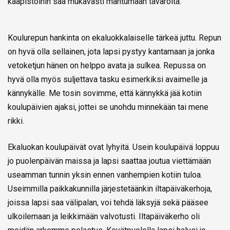
kaapistoihin saa mukavasti mahtumaan tavaroita.
Koulurepun hankinta on ekaluokkalaiselle tärkeä juttu. Repun
on hyvä olla sellainen, jota lapsi pystyy kantamaan ja jonka
vetoketjun hänen on helppo avata ja sulkea. Repussa on
hyvä olla myös suljettava tasku esimerkiksi avaimelle ja
kännykälle. Me tosin sovimme, että kännykkä jää kotiin
koulupäivien ajaksi, jottei se unohdu minnekään tai mene
rikki.
Ekaluokan koulupäivät ovat lyhyitä. Usein koulupäivä loppuu
jo puolenpäivän maissa ja lapsi saattaa joutua viettämään
useamman tunnin yksin ennen vanhempien kotiin tuloa.
Useimmilla paikkakunnilla järjestetäänkin iltapäiväkerhoja,
joissa lapsi saa välipalan, voi tehdä läksyjä sekä pääsee
ulkoilemaan ja leikkimään valvotusti. Iltapäiväkerho oli