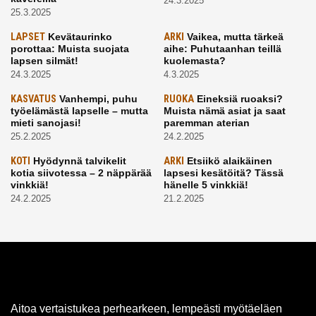
24.3.2025
25.3.2025
LAPSET
Kevätaurinko
ARKI
Vaikea, mutta tärkeä
porottaa: Muista suojata
aihe: Puhutaanhan teillä
lapsen silmät!
kuolemasta?
24.3.2025
4.3.2025
KASVATUS
Vanhempi, puhu
RUOKA
Eineksiä ruoaksi?
työelämästä lapselle – mutta
Muista nämä asiat ja saat
mieti sanojasi!
paremman aterian
25.2.2025
24.2.2025
KOTI
Hyödynnä talvikelit
ARKI
Etsiikö alaikäinen
kotia siivotessa – 2 näppärää
lapsesi kesätöitä? Tässä
vinkkiä!
hänelle 5 vinkkiä!
24.2.2025
21.2.2025
Aitoa vertaistukea perhearkeen, lempeästi myötäeläen