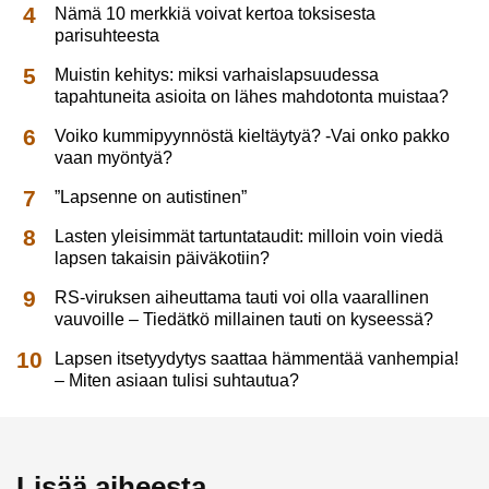
Nämä 10 merkkiä voivat kertoa toksisesta
parisuhteesta
Muistin kehitys: miksi varhaislapsuudessa
tapahtuneita asioita on lähes mahdotonta muistaa?
Voiko kummipyynnöstä kieltäytyä? -Vai onko pakko
vaan myöntyä?
”Lapsenne on autistinen”
Lasten yleisimmät tartuntataudit: milloin voin viedä
lapsen takaisin päiväkotiin?
RS-viruksen aiheuttama tauti voi olla vaarallinen
vauvoille – Tiedätkö millainen tauti on kyseessä?
Lapsen itsetyydytys saattaa hämmentää vanhempia!
– Miten asiaan tulisi suhtautua?
Lisää aiheesta