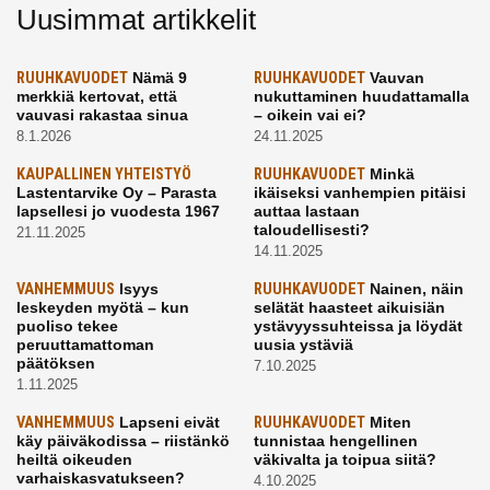
Uusimmat artikkelit
RUUHKAVUODET
Nämä 9
RUUHKAVUODET
Vauvan
merkkiä kertovat, että
nukuttaminen huudattamalla
vauvasi rakastaa sinua
– oikein vai ei?
8.1.2026
24.11.2025
KAUPALLINEN YHTEISTYÖ
RUUHKAVUODET
Minkä
Lastentarvike Oy – Parasta
ikäiseksi vanhempien pitäisi
lapsellesi jo vuodesta 1967
auttaa lastaan
taloudellisesti?
21.11.2025
14.11.2025
VANHEMMUUS
Isyys
RUUHKAVUODET
Nainen, näin
leskeyden myötä – kun
selätät haasteet aikuisiän
puoliso tekee
ystävyyssuhteissa ja löydät
peruuttamattoman
uusia ystäviä
päätöksen
7.10.2025
1.11.2025
VANHEMMUUS
Lapseni eivät
RUUHKAVUODET
Miten
käy päiväkodissa – riistänkö
tunnistaa hengellinen
heiltä oikeuden
väkivalta ja toipua siitä?
varhaiskasvatukseen?
4.10.2025