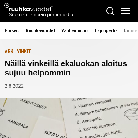
Siirry
Ruuhkavuodet.fi
Hae
Etusivulle
sisältöön
Vali
Suomen lempein perhemedia
Etusivu
Ruuhkavuodet
Vanhemmuus
Lapsiperhe
Uutise
ARKI
VINKIT
,
Näillä vinkeillä ekaluokan aloitus
sujuu helpommin
2.8.2022