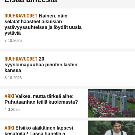
RUUHKAVUODET
Nainen, näin
selätät haasteet aikuisiän
ystävyyssuhteissa ja löydät uusia
ystäviä
7.10.2025
RUUHKAVUODET
20
syyslomapuuhaa pienten lasten
kanssa
3.10.2025
ARKI
Vaikea, mutta tärkeä aihe:
Puhutaanhan teillä kuolemasta?
4.3.2025
ARKI
Etsiikö alaikäinen lapsesi
kesätöitä? Tässä hänelle 5