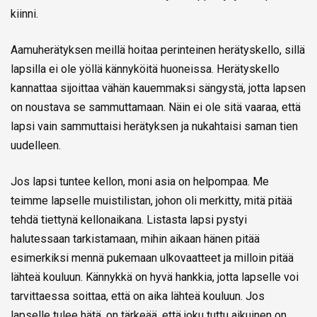
kiinni.
Aamuherätyksen meillä hoitaa perinteinen herätyskello, sillä
lapsilla ei ole yöllä kännyköitä huoneissa. Herätyskello
kannattaa sijoittaa vähän kauemmaksi sängystä, jotta lapsen
on noustava se sammuttamaan. Näin ei ole sitä vaaraa, että
lapsi vain sammuttaisi herätyksen ja nukahtaisi saman tien
uudelleen.
Jos lapsi tuntee kellon, moni asia on helpompaa. Me
teimme lapselle muistilistan, johon oli merkitty, mitä pitää
tehdä tiettynä kellonaikana. Listasta lapsi pystyi
halutessaan tarkistamaan, mihin aikaan hänen pitää
esimerkiksi mennä pukemaan ulkovaatteet ja milloin pitää
lähteä kouluun. Kännykkä on hyvä hankkia, jotta lapselle voi
tarvittaessa soittaa, että on aika lähteä kouluun. Jos
lapselle tulee hätä, on tärkeää, että joku tuttu aikuinen on