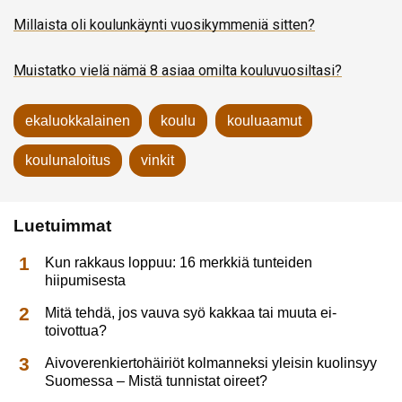
Millaista oli koulunkäynti vuosikymmeniä sitten?
Mu
i
s
t
a
t
k
o
v
i
e
l
ä
n
ä
m
ä
8
a
s
i
a
a
o
m
i
l
t
a
k
o
u
l
u
v
u
o
s
i
l
t
a
s
i
?
ekaluokkalainen
koulu
kouluaamut
koulunaloitus
vinkit
Luetuimmat
Kun rakkaus loppuu: 16 merkkiä tunteiden
hiipumisesta
Mitä tehdä, jos vauva syö kakkaa tai muuta ei-
toivottua?
Aivoverenkiertohäiriöt kolmanneksi yleisin kuolinsyy
Suomessa – Mistä tunnistat oireet?