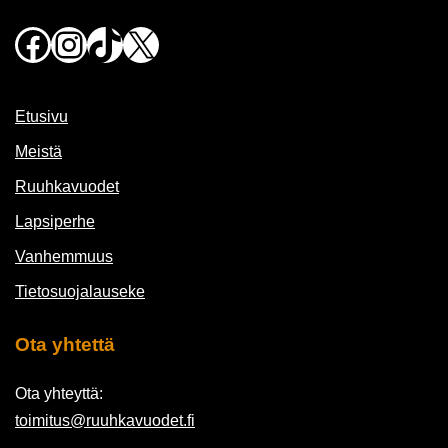
Facebook
Instagram
TikTok
X
Etusivu
Meistä
Ruuhkavuodet
Lapsiperhe
Vanhemmuus
Tietosuojalauseke
Ota yhtettä
Ota yhteyttä:
toimitus@ruuhkavuodet.fi