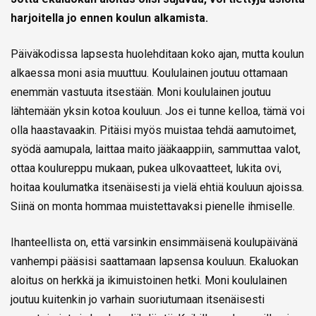
harjoitella jo ennen koulun alkamista.
Päiväkodissa lapsesta huolehditaan koko ajan, mutta koulun
alkaessa moni asia muuttuu. Koululainen joutuu ottamaan
enemmän vastuuta itsestään. Moni koululainen joutuu
lähtemään yksin kotoa kouluun. Jos ei tunne kelloa, tämä voi
olla haastavaakin. Pitäisi myös muistaa tehdä aamutoimet,
syödä aamupala, laittaa maito jääkaappiin, sammuttaa valot,
ottaa koulureppu mukaan, pukea ulkovaatteet, lukita ovi,
hoitaa koulumatka itsenäisesti ja vielä ehtiä kouluun ajoissa.
Siinä on monta hommaa muistettavaksi pienelle ihmiselle.
Ihanteellista on, että varsinkin ensimmäisenä koulupäivänä
vanhempi pääsisi saattamaan lapsensa kouluun. Ekaluokan
aloitus on herkkä ja ikimuistoinen hetki. Moni koululainen
joutuu kuitenkin jo varhain suoriutumaan itsenäisesti