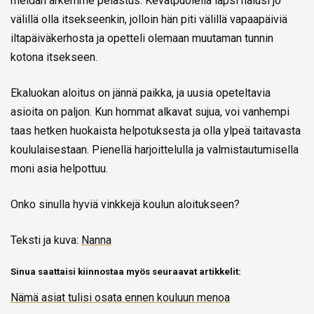
meidän arkemme pelastus. Kevätpuolella lapsi halusi jo
välillä olla itsekseenkin, jolloin hän piti välillä vapaapäiviä
iltapäiväkerhosta ja opetteli olemaan muutaman tunnin
kotona itsekseen.
Ekaluokan aloitus on jännä paikka, ja uusia opeteltavia
asioita on paljon. Kun hommat alkavat sujua, voi vanhempi
taas hetken huokaista helpotuksesta ja olla ylpeä taitavasta
koululaisestaan. Pienellä harjoittelulla ja valmistautumisella
moni asia helpottuu.
Onko sinulla hyviä vinkkejä koulun aloitukseen?
Teksti ja kuva:
N
a
n
n
a
Sinua saattaisi kiinnostaa myös seuraavat artikkelit:
Nämä asiat tulisi osata ennen kouluun menoa