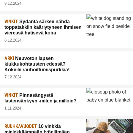
9.12.2024
VINKIT
Sydäntä särkee nähdä
toppatakkiin kääriytyneen ihmisen
vieressä hytisevä koira
8.12.2024
ARKI
Neuvoton lapsen
kiukkukohtausten edessä?
Kokeile rauhoittumispurkkia!
7.12.2024
VINKIT
Pinnasängystä
lastensänkyyn -miten ja milloin?
1.11.2024
RUUHKAVUODET
10 vinkkiä
mielekkäämpään työelämään