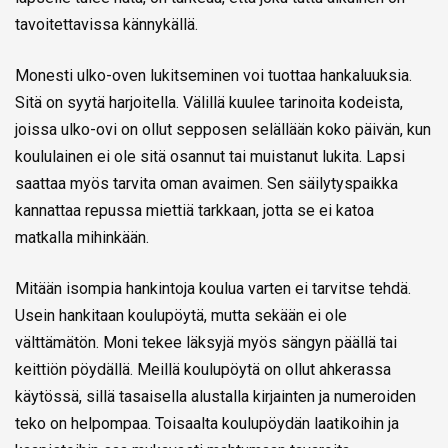
tavoitettavissa kännykällä.
Monesti ulko-oven lukitseminen voi tuottaa hankaluuksia.
Sitä on syytä harjoitella. Välillä kuulee tarinoita kodeista,
joissa ulko-ovi on ollut sepposen selällään koko päivän, kun
koululainen ei ole sitä osannut tai muistanut lukita. Lapsi
saattaa myös tarvita oman avaimen. Sen säilytyspaikka
kannattaa repussa miettiä tarkkaan, jotta se ei katoa
matkalla mihinkään.
Mitään isompia hankintoja koulua varten ei tarvitse tehdä.
Usein hankitaan koulupöytä, mutta sekään ei ole
välttämätön. Moni tekee läksyjä myös sängyn päällä tai
keittiön pöydällä. Meillä koulupöytä on ollut ahkerassa
käytössä, sillä tasaisella alustalla kirjainten ja numeroiden
teko on helpompaa. Toisaalta koulupöydän laatikoihin ja