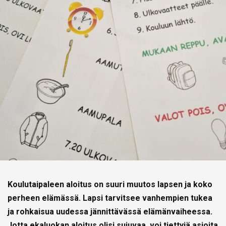
Koulutaipaleen aloitus on suuri muutos lapsen ja koko
perheen elämässä. Lapsi tarvitsee vanhempien tukea
ja rohkaisua uudessa jännittävässä elämänvaiheessa.
Jotta ekaluokan aloitus olisi sujuvaa, voi tiettyjä asioita