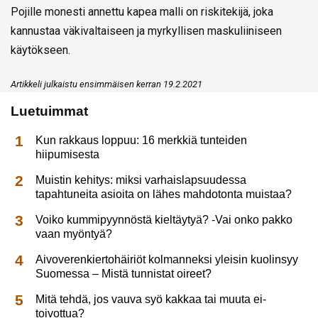
Pojille monesti annettu kapea malli on riskitekijä, joka
kannustaa väkivaltaiseen ja myrkyllisen maskuliiniseen
käytökseen.
Artikkeli julkaistu ensimmäisen kerran 19.2.2021
Luetuimmat
Kun rakkaus loppuu: 16 merkkiä tunteiden
hiipumisesta
Muistin kehitys: miksi varhaislapsuudessa
tapahtuneita asioita on lähes mahdotonta muistaa?
Voiko kummipyynnöstä kieltäytyä? -Vai onko pakko
vaan myöntyä?
Aivoverenkiertohäiriöt kolmanneksi yleisin kuolinsyy
Suomessa – Mistä tunnistat oireet?
Mitä tehdä, jos vauva syö kakkaa tai muuta ei-
toivottua?