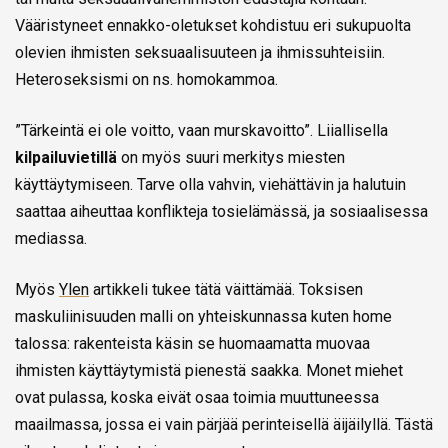
Vääristyneet ennakko-oletukset kohdistuu eri sukupuolta
olevien ihmisten seksuaalisuuteen ja ihmissuhteisiin.
Heteroseksismi on ns. homokammoa.
”Tärkeintä ei ole voitto, vaan murskavoitto”. Liiallisella
kilpailuvietillä
on myös suuri merkitys miesten
käyttäytymiseen. Tarve olla vahvin, viehättävin ja halutuin
saattaa aiheuttaa konflikteja tosielämässä, ja sosiaalisessa
mediassa.
Myös
Ylen
artikkeli tukee tätä väittämää. Toksisen
maskuliinisuuden malli on yhteiskunnassa kuten home
talossa: rakenteista käsin se huomaamatta muovaa
ihmisten käyttäytymistä pienestä saakka. Monet miehet
ovat pulassa, koska eivät osaa toimia muuttuneessa
maailmassa, jossa ei vain pärjää perinteisellä äijäilyllä. Tästä