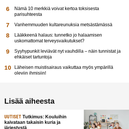
Nämä 10 merkkiä voivat kertoa toksisesta
parisuhteesta
Vanhemmuuden kultareunuksia metsästämässä
Lääkkeenä halaus: tunnetko jo halaamisen
uskomattomat terveysvaikutukset?
Syyhypunkit leviävät nyt vauhdilla – näin tunnistat ja
ehkäiset tartuntoja
Läheisen muistisairaus vaikuttaa myös ympärillä
oleviin ihmisiin!
Lisää aiheesta
UUTISET
Tutkimus: Kouluihin
kaivataan takaisin kuria ja
järjestystä