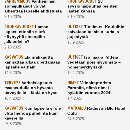
VANHEMMUUS
Vanhemman
RUUHKAVUODET
20
somejulkaisut voivat
syyslomapuuhaa pienten
aiheuttaa lapselle ahdistusta
lasten kanssa
3.10.2025
3.10.2025
RUUHKAVUODET
Laman
UUTISET
Tutkimus: Kouluihin
lapset, ettehän siirrä
kaivataan takaisin kuria ja
köyhyyttä eteenpäin
järjestystä
jälkipolville?
13.9.2025
2.10.2025
KASVATUS
Eläinrakkautta
UUTISET
Iso määrä Pilttejä
kannattaa alkaa opettamaan
vedetään pois myynnistä –
lapselle varhain
homemyrkkyriski!
14.6.2025
12.4.2025
TERVEYS
Varhaislapsuus
NIMET
Velociraptorista
maaseudulla on hyvästä
Paroniin, nämä nimet
terveydelle – tästä on kyse
hylättiin vuonna 2024!
10.4.2025
1.4.2025
KASVATUS
Kun lapsella ei ole
MATKAILU
Radisson Blu Hotel
yhtä hienoa puhelinta kuin
Oulu
kavereilla
24.3.2025
25.3.2025