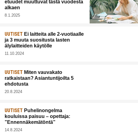
etuudet muuttuvat tästä vuodesta
alkaen
8.1.2025
UUTISET
Ei laitteita alle 2-vuotiaalle
ja 3 muuta suositusta lasten
älylaitteiden käytölle
11.10.2024
UUTISET
Miten vauvakato
ratkaistaan? Asiantuntijoilta 5
ehdotusta
20.8.2024
UUTISET
Puhelinongelma
kouluissa paisuu – opettaja:
”Ennennäkemätöntä”
14.8.2024