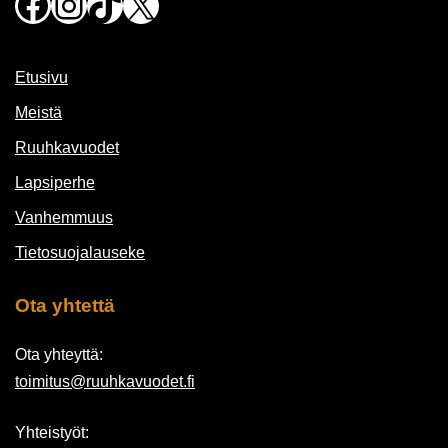
Facebook
Instagram
TikTok
X
Etusivu
Meistä
Ruuhkavuodet
Lapsiperhe
Vanhemmuus
Tietosuojalauseke
Ota yhtettä
Ota yhteyttä:
toimitus@ruuhkavuodet.fi
Yhteistyöt: