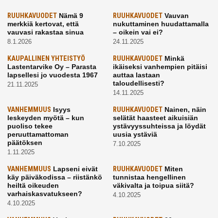
RUUHKAVUODET
Nämä 9
RUUHKAVUODET
Vauvan
merkkiä kertovat, että
nukuttaminen huudattamalla
vauvasi rakastaa sinua
– oikein vai ei?
8.1.2026
24.11.2025
KAUPALLINEN YHTEISTYÖ
RUUHKAVUODET
Minkä
Lastentarvike Oy – Parasta
ikäiseksi vanhempien pitäisi
lapsellesi jo vuodesta 1967
auttaa lastaan
taloudellisesti?
21.11.2025
14.11.2025
VANHEMMUUS
Isyys
RUUHKAVUODET
Nainen, näin
leskeyden myötä – kun
selätät haasteet aikuisiän
puoliso tekee
ystävyyssuhteissa ja löydät
peruuttamattoman
uusia ystäviä
päätöksen
7.10.2025
1.11.2025
VANHEMMUUS
Lapseni eivät
RUUHKAVUODET
Miten
käy päiväkodissa – riistänkö
tunnistaa hengellinen
heiltä oikeuden
väkivalta ja toipua siitä?
varhaiskasvatukseen?
4.10.2025
4.10.2025