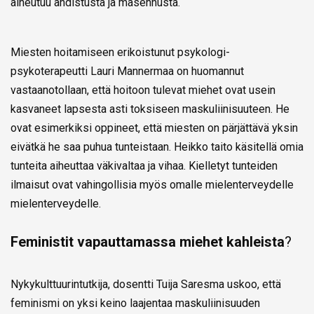
aiheutuu ahdistusta ja masennusta.
Miesten hoitamiseen erikoistunut psykologi-
psykoterapeutti Lauri Mannermaa on huomannut
vastaanotollaan, että hoitoon tulevat miehet ovat usein
kasvaneet lapsesta asti toksiseen maskuliinisuuteen. He
ovat esimerkiksi oppineet, että miesten on pärjättävä yksin
eivätkä he saa puhua tunteistaan. Heikko taito käsitellä omia
tunteita aiheuttaa väkivaltaa ja vihaa. Kielletyt tunteiden
ilmaisut ovat vahingollisia myös omalle mielenterveydelle
mielenterveydelle.
Feministit vapauttamassa miehet kahleista
?
Nykykulttuurintutkija, dosentti Tuija Saresma uskoo, että
feminismi on yksi keino laajentaa maskuliinisuuden