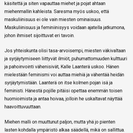
käsitettä ja siten vapauttaa miehet ja pojat ahtaan
miehenmallin kahleista. Saresma myös uskoo, että
maskuliinisuus ei ole vain miesten ominaisuus.
Maskuliinisuus ja feminiinisyys voidaan ajatella jatkumona,
johon ihmiset sijoittuvat eri tavoin.
Jos yhteiskunta olisi tasa-arvoisempi, miesten väkivaltaan
ja syrjäytymiseen liittyvät ilmiöt, puhumattomuuden kulttuuri
ja pahoinvointi vähenisivät, Kalle Laanterä uskoo. Hänen
mielestään feminismi voi auttaa miehiä ja vähentää heidän
syrjäytymistään. Laanterä on itse kolmen pojan isä ja
feministi. Hänestä pojille pitäisi opettaa enemmän toisen
huomioimista ja antaa hoivaa, jolloin he uskaltavat näyttää
haavoittuvuuttaan.
Miehen malli on muuttunut paljon, mutta yhä jo pienten
lasten kohdalla ympäristö alkaa säädellä, mikä on sallittua.