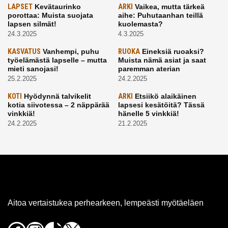
LAPSET
Kevätaurinko
ARKI
Vaikea, mutta tärkeä
porottaa: Muista suojata
aihe: Puhutaanhan teillä
lapsen silmät!
kuolemasta?
24.3.2025
4.3.2025
KASVATUS
Vanhempi, puhu
RUOKA
Eineksiä ruoaksi?
työelämästä lapselle – mutta
Muista nämä asiat ja saat
mieti sanojasi!
paremman aterian
25.2.2025
24.2.2025
KOTI
Hyödynnä talvikelit
ARKI
Etsiikö alaikäinen
kotia siivotessa – 2 näppärää
lapsesi kesätöitä? Tässä
vinkkiä!
hänelle 5 vinkkiä!
24.2.2025
21.2.2025
Aitoa vertaistukea perhearkeen, lempeästi myötäeläen