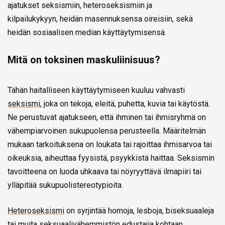
ajatukset seksismiin, heteroseksismiin ja
kilpailukykyyn, heidän masennuksensa oireisiin, sekä
heidän sosiaalisen median käyttäytymisensä.
Mitä on toksinen maskuliinisuus?
Tähän haitalliseen käyttäytymiseen kuuluu vahvasti
seksismi
, joka on tekoja, eleitä, puhetta, kuvia tai käytöstä.
Ne perustuvat ajatukseen, että ihminen tai ihmisryhmä on
vähempiarvoinen sukupuolensa perusteella. Määritelmän
mukaan tarkoituksena on loukata tai rajoittaa ihmisarvoa tai
oikeuksia, aiheuttaa fyysistä, psyykkistä haittaa. Seksismin
tavoitteena on luoda uhkaava tai nöyryyttävä ilmapiiri tai
ylläpitää sukupuolistereotypioita.
Heteroseksismi
on syrjintää homoja, lesboja, biseksuaaleja
tai muita seksuaalivähemmistön edustajia kohtaan.