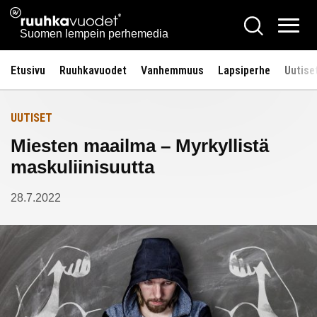
Siirry
Ruuhkavuodet.fi
Hae
Etusivulle
sisältöön
Vali
Suomen lempein perhemedia
Etusivu
Ruuhkavuodet
Vanhemmuus
Lapsiperhe
Uutise
UUTISET
Miesten maailma – Myrkyllistä
maskuliinisuutta
28.7.2022