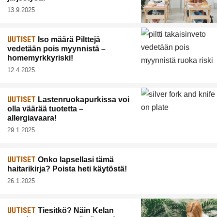
13.9.2025
UUTISET
Iso määrä Pilttejä
vedetään pois myynnistä –
homemyrkkyriski!
12.4.2025
UUTISET
Lastenruokapurkissa voi
olla väärää tuotetta –
allergiavaara!
29.1.2025
UUTISET
Onko lapsellasi tämä
haitarikirja? Poista heti käytöstä!
26.1.2025
UUTISET
Tiesitkö? Näin Kelan