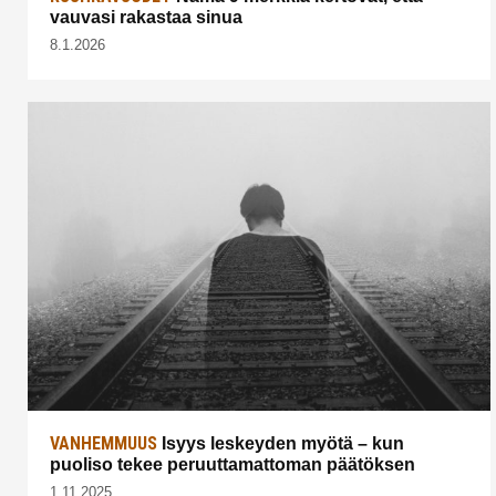
vauvasi rakastaa sinua
8.1.2026
VANHEMMUUS
Isyys leskeyden myötä – kun
puoliso tekee peruuttamattoman päätöksen
1.11.2025