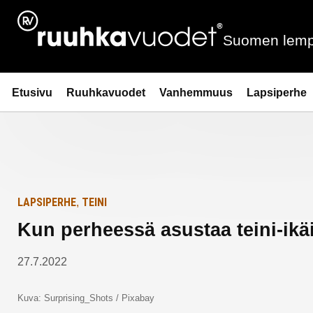
Siirry
Etusivulle
sisältöön
Suomen lemp
Ruuhkavuodet.fi
Etusivu
Ruuhkavuodet
Vanhemmuus
Lapsiperhe
LAPSIPERHE
TEINI
,
Kun perheessä asustaa teini-ikä
27.7.2022
Kuva: Surprising_Shots / Pixabay