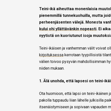
Teini-ikä aiheuttaa monenlaisia muuto
pienemmillä tunnekuohuilla, mutta joi
perheenjäsenten välejä. Monesta vanh
kului ohi yllättävänkin nopeasti
. Ei ai
nyytistä on kuoriutunut isoja muutoks
Teini-ikäisen ja vanhemman välit voivat oll
kirjoituksessa
kerrotaan tyypillisistä tila
välien toivoo pysyvän mahdollisimman hyvin
niiden mukaan.
1. Älä unohda, että lapsesi on teini-ikä
Ota huomioon, että lapsi on teini-ikäinen
pakolla tuppaudu liian lähelle julkisilla p
itsenäistymiseen ja sopivaan vapauden mää