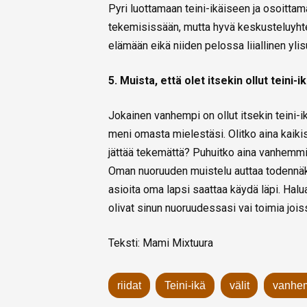
Pyri luottamaan teini-ikäiseen ja osoitta
tekemisissään, mutta hyvä keskusteluyhte
elämään eikä niiden pelossa liiallinen ylis
5. Muista, että olet itsekin ollut teini-i
Jokainen vanhempi on ollut itsekin teini-i
meni omasta mielestäsi. Olitko aina kaikist
jättää tekemättä? Puhuitko aina vanhemmill
Oman nuoruuden muistelu auttaa todennä
asioita oma lapsi saattaa käydä läpi. Ha
olivat sinun nuoruudessasi vai toimia jois
Teksti: Mami Mixtuura
riidat
Teini-ikä
välit
vanhe