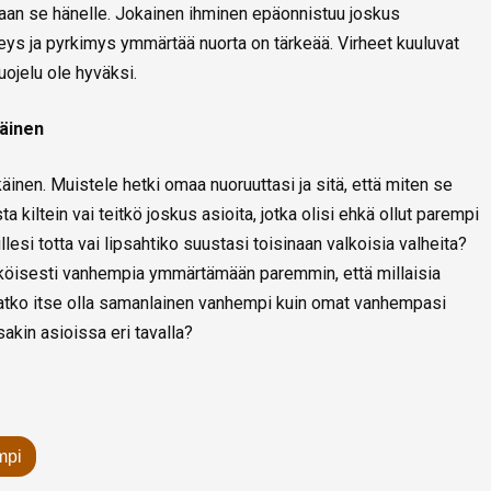
maan se hänelle. Jokainen ihminen epäonnistuu joskus
ys ja pyrkimys ymmärtää nuorta on tärkeää. Virheet kuuluvat
uojelu ole hyväksi.
käinen
käinen. Muistele hetki omaa nuoruuttasi ja sitä, että miten se
a kiltein vai teitkö joskus asioita, jotka olisi ehkä ollut parempi
esi totta vai lipsahtiko suustasi toisinaan valkoisia valheita?
köisesti vanhempia ymmärtämään paremmin, että millaisia
luatko itse olla samanlainen vanhempi kuin omat vanhempasi
sakin asioissa eri tavalla?
mpi