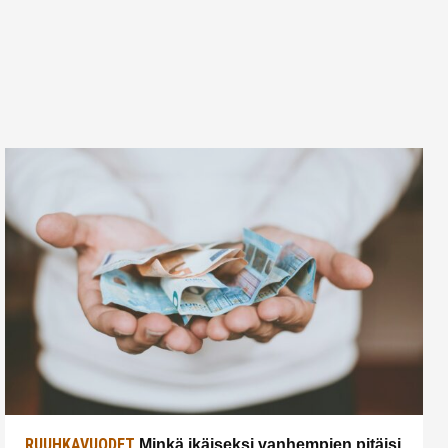
RUUHKAVUODET
Minkä ikäiseksi vanhempien pitäisi