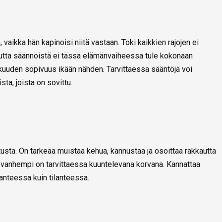
ä, vaikka hän kapinoisi niitä vastaan. Toki kaikkien rajojen ei
 mutta säännöistä ei tässä elämänvaiheessa tule kokonaan
ukkuuden sopivuus ikään nähden. Tarvittaessa sääntöjä voi
sta, joista on sovittu.
tusta. On tärkeää muistaa kehua, kannustaa ja osoittaa rakkautta
tä vanhempi on tarvittaessa kuuntelevana korvana. Kannattaa
anteessa kuin tilanteessa.