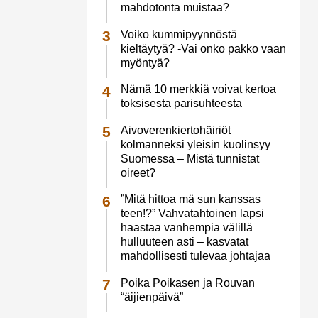
mahdotonta muistaa?
Voiko kummipyynnöstä
kieltäytyä? -Vai onko pakko vaan
myöntyä?
Nämä 10 merkkiä voivat kertoa
toksisesta parisuhteesta
Aivoverenkiertohäiriöt
kolmanneksi yleisin kuolinsyy
Suomessa – Mistä tunnistat
oireet?
”Mitä hittoa mä sun kanssas
teen!?” Vahvatahtoinen lapsi
haastaa vanhempia välillä
hulluuteen asti – kasvatat
mahdollisesti tulevaa johtajaa
Poika Poikasen ja Rouvan
“äijienpäivä”