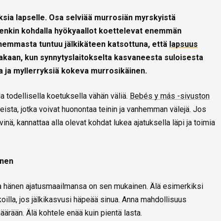
ksia lapselle. Osa selviää murrosiän myrskyistä
denkin kohdalla hyökyaallot koettelevat enemmän
emmasta tuntuu jälkikäteen katsottuna, että
lapsuus
kaakaan, kun synnytyslaitokselta kasvaneesta suloisesta
ia ja myllerryksiä kokeva murrosikäinen.
a todellisella koetuksella vähän väliä.
Bebés y más -sivuston
nteista, jotka voivat huonontaa teinin ja vanhemman välejä. Jos
ä, kannattaa alla olevat kohdat lukea ajatuksella läpi ja toimia
inen
 ja hänen ajatusmaailmansa on sen mukainen. Älä esimerkiksi
aikoilla, jos jälkikasvusi häpeää sinua. Anna mahdollisuus
rään. Älä kohtele enää kuin pientä lasta.