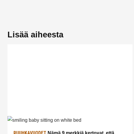
Lisää aiheesta
RUUHKAVUODET
Nämä 9 merkkiä kertovat, että