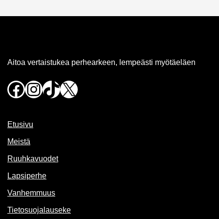
Aitoa vertaistukea perhearkeen, lempeästi myötäeläen
Facebook
Instagram
TikTok
X
Etusivu
Meistä
Ruuhkavuodet
Lapsiperhe
Vanhemmuus
Tietosuojalauseke