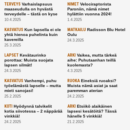
TERVEYS
Varhaislapsuus
NIMET
Velociraptorista
maaseudulla on hyvästä
Paroniin, nämä nimet
terveydelle – tästä on kyse
hylättiin vuonna 2024!
10.4.2025
1.4.2025
KASVATUS
Kun lapsella ei ole
MATKAILU
Radisson Blu Hotel
yhtä hienoa puhelinta kuin
Oulu
kavereilla
24.3.2025
25.3.2025
LAPSET
Kevätaurinko
ARKI
Vaikea, mutta tärkeä
porottaa: Muista suojata
aihe: Puhutaanhan teillä
lapsen silmät!
kuolemasta?
24.3.2025
4.3.2025
KASVATUS
Vanhempi, puhu
RUOKA
Eineksiä ruoaksi?
työelämästä lapselle – mutta
Muista nämä asiat ja saat
mieti sanojasi!
paremman aterian
25.2.2025
24.2.2025
KOTI
Hyödynnä talvikelit
ARKI
Etsiikö alaikäinen
kotia siivotessa – 2 näppärää
lapsesi kesätöitä? Tässä
vinkkiä!
hänelle 5 vinkkiä!
24.2.2025
21.2.2025