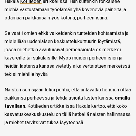
Hakala
Kotilieden
artikkelissa. Hän kuitenkin rohkaisee
miehiä vastustamaan työelämän yhä kovenevia paineita ja
ottamaan paikkansa myös kotona, perheen isänä.
Se vaatii omien ehkä vaikeidenkin tunteiden kohtaamista ja
mielellään uudenlaisen keskustelukulttuurin löytämistä,
jossa miehetkin avautuisivat perheasioista esimerkiksi
kavereille tai sukulaisille. Myös muiden perheen isien ja
heidän lastensa kanssa vietetty aika vertaistuen merkeissä
tekisi miehille hyvää.
Naisten sen sijaan tulisi pohtia, että antavatko he isien ottaa
paikkansa perheessä ja tehdä asioita lasten kanssa
omalla
tavallaan
. Kotilieden artikkelissa Hakala kertoo, että koko
kasvatuskeskuskustelu on tällä hetkellä naisten hallinnassa
ja miehet tarvitsivat tukea isyyteensä.