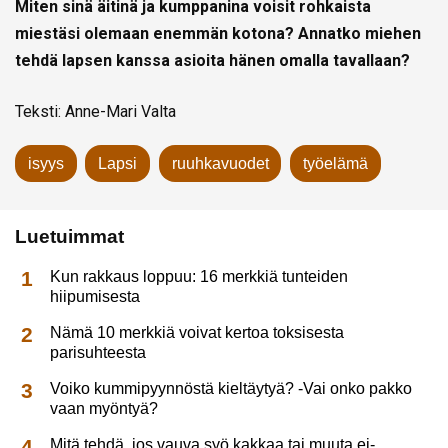
Miten sinä äitinä ja kumppanina voisit rohkaista
miestäsi olemaan enemmän kotona? Annatko miehen
tehdä lapsen kanssa asioita hänen omalla tavallaan?
Teksti: Anne-Mari Valta
isyys
Lapsi
ruuhkavuodet
työelämä
Luetuimmat
Kun rakkaus loppuu: 16 merkkiä tunteiden
hiipumisesta
Nämä 10 merkkiä voivat kertoa toksisesta
parisuhteesta
Voiko kummipyynnöstä kieltäytyä? -Vai onko pakko
vaan myöntyä?
Mitä tehdä, jos vauva syö kakkaa tai muuta ei-