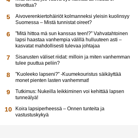
toivottua?
Aivoverenkiertohäiriöt kolmanneksi yleisin kuolinsyy
Suomessa – Mistä tunnistat oireet?
”Mitä hittoa mä sun kanssas teen!?” Vahvatahtoinen
lapsi haastaa vanhempia välillä hulluuteen asti –
kasvatat mahdollisesti tulevaa johtajaa
Sisarusten väliset riidat: milloin ja miten vanhemman
tulee puuttua peliin?
”Kuoleeko lapseni?” -Kuumekouristus säikäyttää
monet pienten lasten vanhemmat!
Tutkimus: Nukeilla leikkiminen voi kehittää lapsen
tunneälyä!
Koira lapsiperheessä – Onnen tunteita ja
vastustuskykyä