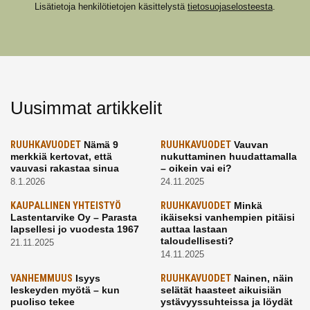
Lisätietoja henkilötietojen käsittelystä
tietosuojaselosteesta
.
Uusimmat artikkelit
RUUHKAVUODET
Nämä 9
RUUHKAVUODET
Vauvan
merkkiä kertovat, että
nukuttaminen huudattamalla
vauvasi rakastaa sinua
– oikein vai ei?
8.1.2026
24.11.2025
KAUPALLINEN YHTEISTYÖ
RUUHKAVUODET
Minkä
Lastentarvike Oy – Parasta
ikäiseksi vanhempien pitäisi
lapsellesi jo vuodesta 1967
auttaa lastaan
taloudellisesti?
21.11.2025
14.11.2025
VANHEMMUUS
Isyys
RUUHKAVUODET
Nainen, näin
leskeyden myötä – kun
selätät haasteet aikuisiän
puoliso tekee
ystävyyssuhteissa ja löydät