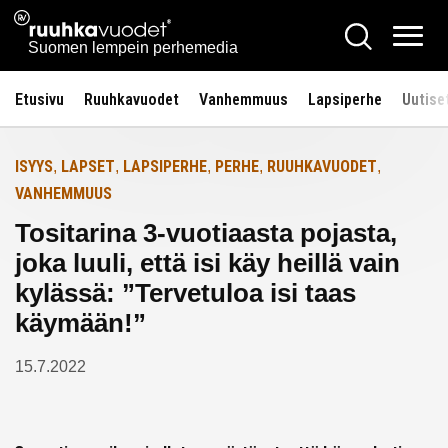
Siirry
Ruuhkavuodet.fi
Hae
Etusivulle
sisältöön
Vali
Suomen lempein perhemedia
Etusivu
Ruuhkavuodet
Vanhemmuus
Lapsiperhe
Uutise
ISYYS
LAPSET
LAPSIPERHE
PERHE
RUUHKAVUODET
,
,
,
,
,
VANHEMMUUS
Tositarina 3-vuotiaasta pojasta,
joka luuli, että isi käy heillä vain
kylässä: ”Tervetuloa isi taas
käymään!”
15.7.2022