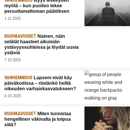
VANHEMMUUS
Isyys leskeyden
myötä – kun puoliso tekee
peruuttamattoman päätöksen
1.11.2025
RUUHKAVUODET
Nainen, näin
selätät haasteet aikuisiän
ystävyyssuhteissa ja löydät uusia
ystäviä
7.10.2025
VANHEMMUUS
Lapseni eivät käy
päiväkodissa – riistänkö heiltä
oikeuden varhaiskasvatukseen?
4.10.2025
RUUHKAVUODET
Miten tunnistaa
hengellinen väkivalta ja toipua
siitä?