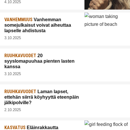
4.10.2025
VANHEMMUUS
Vanhemman
somejulkaisut voivat aiheuttaa
lapselle ahdistusta
3.10.2025
RUUHKAVUODET
20
syyslomapuuhaa pienten lasten
kanssa
3.10.2025
RUUHKAVUODET
Laman lapset,
ettehän siirrä köyhyyttä eteenpäin
jälkipolville?
2.10.2025
KASVATUS
Eläinrakkautta