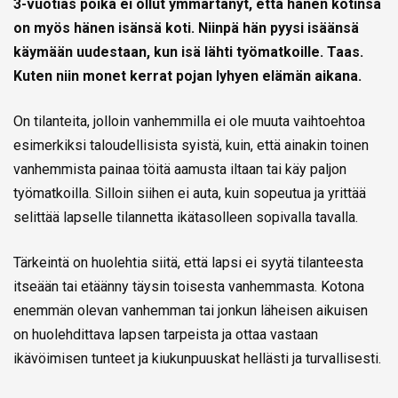
3-vuotias poika ei ollut ymmärtänyt, että hänen kotinsa
on myös hänen isänsä koti. Niinpä hän pyysi isäänsä
käymään uudestaan, kun isä lähti työmatkoille. Taas.
Kuten niin monet kerrat pojan lyhyen elämän aikana.
On tilanteita, jolloin vanhemmilla ei ole muuta vaihtoehtoa
esimerkiksi taloudellisista syistä, kuin, että ainakin toinen
vanhemmista painaa töitä aamusta iltaan tai käy paljon
työmatkoilla. Silloin siihen ei auta, kuin sopeutua ja yrittää
selittää lapselle tilannetta ikätasolleen sopivalla tavalla.
Tärkeintä on huolehtia siitä, että lapsi ei syytä tilanteesta
itseään tai etäänny täysin toisesta vanhemmasta. Kotona
enemmän olevan vanhemman tai jonkun läheisen aikuisen
on huolehdittava lapsen tarpeista ja ottaa vastaan
ikävöimisen tunteet ja kiukunpuuskat hellästi ja turvallisesti.