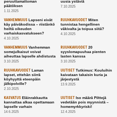
peruuttamattoman
uusia ystäviä
päätöksen
7.10.2025
1.11.2025
VANHEMMUUS
Lapseni eivät
RUUHKAVUODET
Miten
käy päiväkodissa – riistänkö
tunnistaa hengellinen
heiltä oikeuden
väkivalta ja toipua siitä?
varhaiskasvatukseen?
4.10.2025
4.10.2025
VANHEMMUUS
Vanhemman
RUUHKAVUODET
20
somejulkaisut voivat
syyslomapuuhaa pienten
aiheuttaa lapselle ahdistusta
lasten kanssa
3.10.2025
3.10.2025
RUUHKAVUODET
Laman
UUTISET
Tutkimus: Kouluihin
lapset, ettehän siirrä
kaivataan takaisin kuria ja
köyhyyttä eteenpäin
järjestystä
jälkipolville?
13.9.2025
2.10.2025
KASVATUS
Eläinrakkautta
UUTISET
Iso määrä Pilttejä
kannattaa alkaa opettamaan
vedetään pois myynnistä –
lapselle varhain
homemyrkkyriski!
14.6.2025
12.4.2025