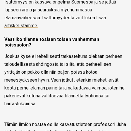
Isättömyys on kasvava ongelma Suomessa ja se jättää
lapseen arpia ja seurauksia myöhemmässä
elämänvaiheessa. Isättömyydestä voit lukea lisää
artikkelistamme.
Vaatiiko tilanne tosiaan toisen vanhemman
poissaolon?
Joskus kyse ei rehellisesti tarkasteltuna olekaan perheen
taloudellisesta ahdingosta tai siitä, että perheellisen
yrittäjän on pakko olla niin paljon poissa kotoa
menestyäkseen hyvin. Vaan jotkut , etenkin miehet, eivät
kestä perhe-elämän paineita ja nalkuttavaa vaimoa, joten he
pakenevat kotona vallitsevaa tilannetta työhönsä tai
harrastuksiinsa.
Tämän ilmiön nostaa esille kasvatustieteen professori Juha