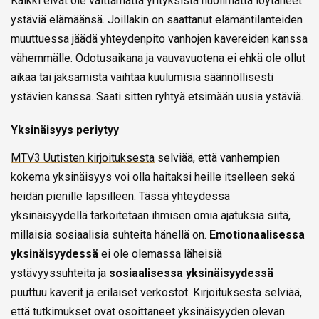
Kaikki eivät ole välttämättä yrityksistä huolimatta löytäneet
ystäviä elämäänsä. Joillakin on saattanut elämäntilanteiden
muuttuessa jäädä yhteydenpito vanhojen kavereiden kanssa
vähemmälle. Odotusaikana ja vauvavuotena ei ehkä ole ollut
aikaa tai jaksamista vaihtaa kuulumisia säännöllisesti
ystävien kanssa. Saati sitten ryhtyä etsimään uusia ystäviä.
Yksinäisyys periytyy
MTV3 Uutisten kirjoituksesta
selviää, että vanhempien
kokema yksinäisyys voi olla haitaksi heille itselleen sekä
heidän pienille lapsilleen. Tässä yhteydessä
yksinäisyydellä tarkoitetaan ihmisen omia ajatuksia siitä,
millaisia sosiaalisia suhteita hänellä on.
Emotionaalisessa
yksinäisyydessä
ei ole olemassa läheisiä
ystävyyssuhteita ja
sosiaalisessa yksinäisyydessä
puuttuu kaverit ja erilaiset verkostot. Kirjoituksesta selviää,
että tutkimukset ovat osoittaneet yksinäisyyden olevan