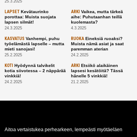
25.3.2025
LAPSET
Kevätaurinko
ARKI
Vaikea, mutta tärkeä
porottaa: Muista suojata
aihe: Puhutaanhan teillä
lapsen silmät!
kuolemasta?
24.3.2025
4.3.2025
KASVATUS
Vanhempi, puhu
RUOKA
Eineksiä ruoaksi?
työelämästä lapselle – mutta
Muista nämä asiat ja saat
mieti sanojasi!
paremman aterian
25.2.2025
24.2.2025
KOTI
Hyödynnä talvikelit
ARKI
Etsiikö alaikäinen
kotia siivotessa – 2 näppärää
lapsesi kesätöitä? Tässä
vinkkiä!
hänelle 5 vinkkiä!
24.2.2025
21.2.2025
Aitoa vertaistukea perhearkeen, lempeästi myötäeläen