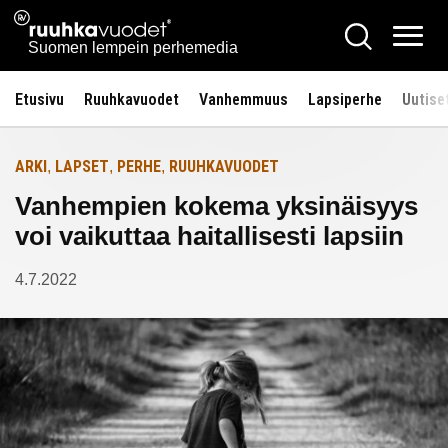
Siirry
Ruuhkavuodet.fi
Hae
Etusivulle
sisältöön
Vali
Suomen lempein perhemedia
Etusivu
Ruuhkavuodet
Vanhemmuus
Lapsiperhe
Uutise
ARKI
LAPSET
PERHE
RUUHKAVUODET
,
,
,
Vanhempien kokema yksinäisyys
voi vaikuttaa haitallisesti lapsiin
4.7.2022