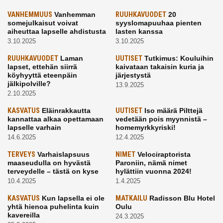
VANHEMMUUS
Vanhemman
RUUHKAVUODET
20
somejulkaisut voivat
syyslomapuuhaa pienten
aiheuttaa lapselle ahdistusta
lasten kanssa
3.10.2025
3.10.2025
RUUHKAVUODET
Laman
UUTISET
Tutkimus: Kouluihin
lapset, ettehän siirrä
kaivataan takaisin kuria ja
köyhyyttä eteenpäin
järjestystä
jälkipolville?
13.9.2025
2.10.2025
KASVATUS
Eläinrakkautta
UUTISET
Iso määrä Pilttejä
kannattaa alkaa opettamaan
vedetään pois myynnistä –
lapselle varhain
homemyrkkyriski!
14.6.2025
12.4.2025
TERVEYS
Varhaislapsuus
NIMET
Velociraptorista
maaseudulla on hyvästä
Paroniin, nämä nimet
terveydelle – tästä on kyse
hylättiin vuonna 2024!
10.4.2025
1.4.2025
KASVATUS
Kun lapsella ei ole
MATKAILU
Radisson Blu Hotel
yhtä hienoa puhelinta kuin
Oulu
kavereilla
24.3.2025