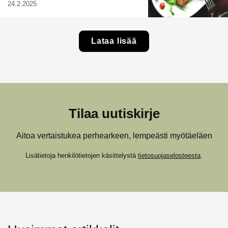
24.2.2025
Lataa lisää
Tilaa uutiskirje
Aitoa vertaistukea perhearkeen, lempeästi myötäeläen
Lisätietoja henkilötietojen käsittelystä
tietosuojaselosteesta
.