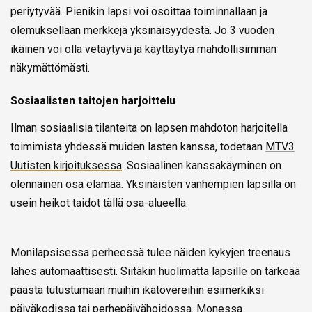
periytyvää. Pienikin lapsi voi osoittaa toiminnallaan ja
olemuksellaan merkkejä yksinäisyydestä. Jo 3 vuoden
ikäinen voi olla vetäytyvä ja käyttäytyä mahdollisimman
näkymättömästi.
Sosiaalisten taitojen harjoittelu
Ilman sosiaalisia tilanteita on lapsen mahdoton harjoitella
toimimista yhdessä muiden lasten kanssa, todetaan
MTV3
Uutisten kirjoituksessa
. Sosiaalinen kanssakäyminen on
olennainen osa elämää. Yksinäisten vanhempien lapsilla on
usein heikot taidot tällä osa-alueella.
Monilapsisessa perheessä tulee näiden kykyjen treenaus
lähes automaattisesti. Siitäkin huolimatta lapsille on tärkeää
päästä tutustumaan muihin ikätovereihin esimerkiksi
päiväkodissa tai perhepäivähoidossa. Monessa