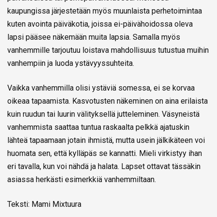
kaupungissa järjestetään myös muunlaista perhetoimintaa
kuten avointa päiväkotia, joissa ei-päivähoidossa oleva
lapsi pääsee näkemään muita lapsia. Samalla myös
vanhemmille tarjoutuu loistava mahdollisuus tutustua muihin
vanhempiin ja luoda ystävyyssuhteita.
Vaikka vanhemmilla olisi ystäviä somessa, ei se korvaa
oikeaa tapaamista. Kasvotusten näkeminen on aina erilaista
kuin ruudun tai luurin välityksellä jutteleminen. Väsyneistä
vanhemmista saattaa tuntua raskaalta pelkkä ajatuskin
lähteä tapaamaan jotain ihmistä, mutta usein jälkikäteen voi
huomata sen, että kylläpäs se kannatti. Mieli virkistyy ihan
eri tavalla, kun voi nähdä ja halata. Lapset ottavat tässäkin
asiassa herkästi esimerkkiä vanhemmiltaan.
Teksti: Mami Mixtuura