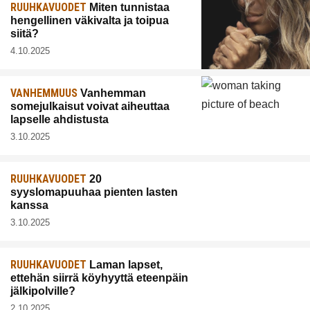
RUUHKAVUODET
Miten tunnistaa
hengellinen väkivalta ja toipua
siitä?
4.10.2025
VANHEMMUUS
Vanhemman
somejulkaisut voivat aiheuttaa
lapselle ahdistusta
3.10.2025
RUUHKAVUODET
20
syyslomapuuhaa pienten lasten
kanssa
3.10.2025
RUUHKAVUODET
Laman lapset,
ettehän siirrä köyhyyttä eteenpäin
jälkipolville?
2.10.2025