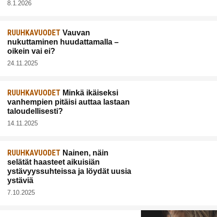
8.1.2026
RUUHKAVUODET
Vauvan
nukuttaminen huudattamalla –
oikein vai ei?
24.11.2025
RUUHKAVUODET
Minkä ikäiseksi
vanhempien pitäisi auttaa lastaan
taloudellisesti?
14.11.2025
RUUHKAVUODET
Nainen, näin
selätät haasteet aikuisiän
ystävyyssuhteissa ja löydät uusia
ystäviä
7.10.2025