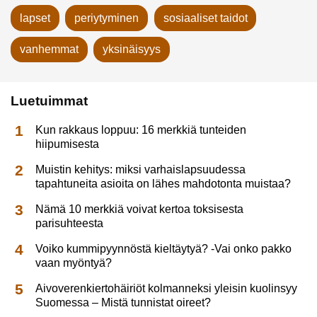
lapset
periytyminen
sosiaaliset taidot
vanhemmat
yksinäisyys
Luetuimmat
Kun rakkaus loppuu: 16 merkkiä tunteiden
hiipumisesta
Muistin kehitys: miksi varhaislapsuudessa
tapahtuneita asioita on lähes mahdotonta muistaa?
Nämä 10 merkkiä voivat kertoa toksisesta
parisuhteesta
Voiko kummipyynnöstä kieltäytyä? -Vai onko pakko
vaan myöntyä?
Aivoverenkiertohäiriöt kolmanneksi yleisin kuolinsyy
Suomessa – Mistä tunnistat oireet?