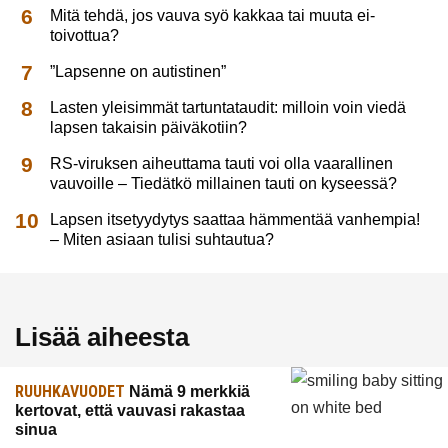
Mitä tehdä, jos vauva syö kakkaa tai muuta ei-
toivottua?
”Lapsenne on autistinen”
Lasten yleisimmät tartuntataudit: milloin voin viedä
lapsen takaisin päiväkotiin?
RS-viruksen aiheuttama tauti voi olla vaarallinen
vauvoille – Tiedätkö millainen tauti on kyseessä?
Lapsen itsetyydytys saattaa hämmentää vanhempia!
– Miten asiaan tulisi suhtautua?
Lisää aiheesta
RUUHKAVUODET
Nämä 9 merkkiä
kertovat, että vauvasi rakastaa
sinua