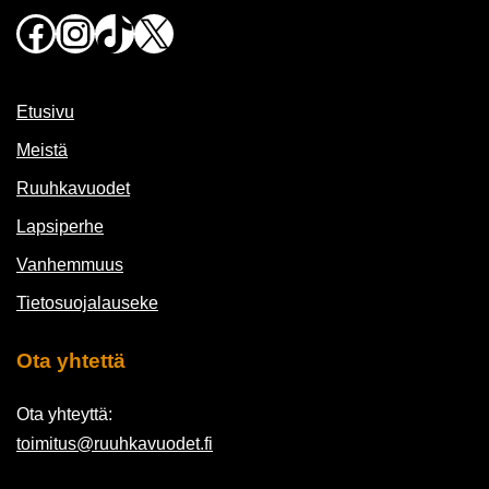
Facebook
Instagram
TikTok
X
Etusivu
Meistä
Ruuhkavuodet
Lapsiperhe
Vanhemmuus
Tietosuojalauseke
Ota yhtettä
Ota yhteyttä:
toimitus@ruuhkavuodet.fi