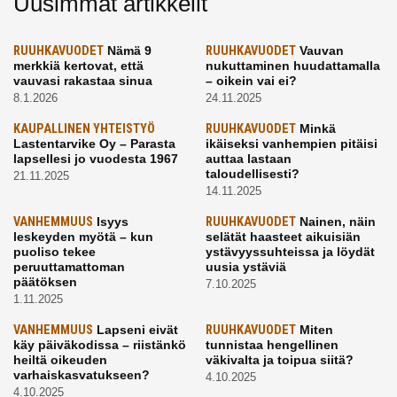
Uusimmat artikkelit
RUUHKAVUODET
Nämä 9
RUUHKAVUODET
Vauvan
merkkiä kertovat, että
nukuttaminen huudattamalla
vauvasi rakastaa sinua
– oikein vai ei?
8.1.2026
24.11.2025
KAUPALLINEN YHTEISTYÖ
RUUHKAVUODET
Minkä
Lastentarvike Oy – Parasta
ikäiseksi vanhempien pitäisi
lapsellesi jo vuodesta 1967
auttaa lastaan
taloudellisesti?
21.11.2025
14.11.2025
VANHEMMUUS
Isyys
RUUHKAVUODET
Nainen, näin
leskeyden myötä – kun
selätät haasteet aikuisiän
puoliso tekee
ystävyyssuhteissa ja löydät
peruuttamattoman
uusia ystäviä
päätöksen
7.10.2025
1.11.2025
VANHEMMUUS
Lapseni eivät
RUUHKAVUODET
Miten
käy päiväkodissa – riistänkö
tunnistaa hengellinen
heiltä oikeuden
väkivalta ja toipua siitä?
varhaiskasvatukseen?
4.10.2025
4.10.2025