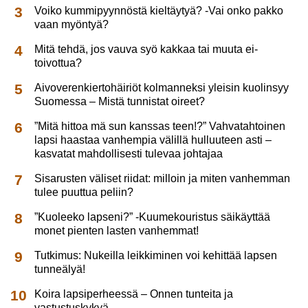
Voiko kummipyynnöstä kieltäytyä? -Vai onko pakko
vaan myöntyä?
Mitä tehdä, jos vauva syö kakkaa tai muuta ei-
toivottua?
Aivoverenkiertohäiriöt kolmanneksi yleisin kuolinsyy
Suomessa – Mistä tunnistat oireet?
”Mitä hittoa mä sun kanssas teen!?” Vahvatahtoinen
lapsi haastaa vanhempia välillä hulluuteen asti –
kasvatat mahdollisesti tulevaa johtajaa
Sisarusten väliset riidat: milloin ja miten vanhemman
tulee puuttua peliin?
”Kuoleeko lapseni?” -Kuumekouristus säikäyttää
monet pienten lasten vanhemmat!
Tutkimus: Nukeilla leikkiminen voi kehittää lapsen
tunneälyä!
Koira lapsiperheessä – Onnen tunteita ja
vastustuskykyä