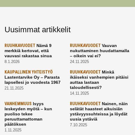
Uusimmat artikkelit
RUUHKAVUODET
Nämä 9
RUUHKAVUODET
Vauvan
merkkiä kertovat, että
nukuttaminen huudattamalla
vauvasi rakastaa sinua
– oikein vai ei?
8.1.2026
24.11.2025
KAUPALLINEN YHTEISTYÖ
RUUHKAVUODET
Minkä
Lastentarvike Oy – Parasta
ikäiseksi vanhempien pitäisi
lapsellesi jo vuodesta 1967
auttaa lastaan
taloudellisesti?
21.11.2025
14.11.2025
VANHEMMUUS
Isyys
RUUHKAVUODET
Nainen, näin
leskeyden myötä – kun
selätät haasteet aikuisiän
puoliso tekee
ystävyyssuhteissa ja löydät
peruuttamattoman
uusia ystäviä
päätöksen
7.10.2025
1.11.2025