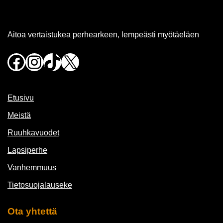
Aitoa vertaistukea perhearkeen, lempeästi myötäeläen
Facebook
Instagram
TikTok
X
Etusivu
Meistä
Ruuhkavuodet
Lapsiperhe
Vanhemmuus
Tietosuojalauseke
Ota yhtettä