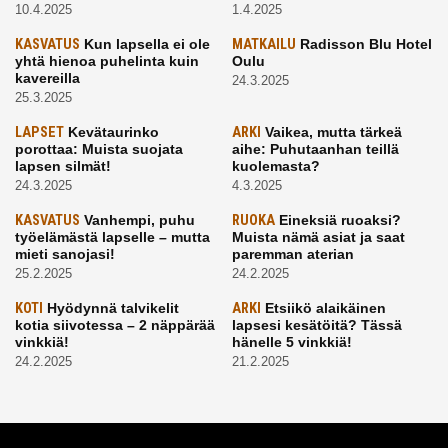
10.4.2025
1.4.2025
KASVATUS
Kun lapsella ei ole
MATKAILU
Radisson Blu Hotel
yhtä hienoa puhelinta kuin
Oulu
kavereilla
24.3.2025
25.3.2025
LAPSET
Kevätaurinko
ARKI
Vaikea, mutta tärkeä
porottaa: Muista suojata
aihe: Puhutaanhan teillä
lapsen silmät!
kuolemasta?
24.3.2025
4.3.2025
KASVATUS
Vanhempi, puhu
RUOKA
Eineksiä ruoaksi?
työelämästä lapselle – mutta
Muista nämä asiat ja saat
mieti sanojasi!
paremman aterian
25.2.2025
24.2.2025
KOTI
Hyödynnä talvikelit
ARKI
Etsiikö alaikäinen
kotia siivotessa – 2 näppärää
lapsesi kesätöitä? Tässä
vinkkiä!
hänelle 5 vinkkiä!
24.2.2025
21.2.2025