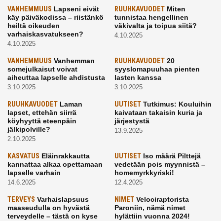
VANHEMMUUS
Lapseni eivät
RUUHKAVUODET
Miten
käy päiväkodissa – riistänkö
tunnistaa hengellinen
heiltä oikeuden
väkivalta ja toipua siitä?
varhaiskasvatukseen?
4.10.2025
4.10.2025
VANHEMMUUS
Vanhemman
RUUHKAVUODET
20
somejulkaisut voivat
syyslomapuuhaa pienten
aiheuttaa lapselle ahdistusta
lasten kanssa
3.10.2025
3.10.2025
RUUHKAVUODET
Laman
UUTISET
Tutkimus: Kouluihin
lapset, ettehän siirrä
kaivataan takaisin kuria ja
köyhyyttä eteenpäin
järjestystä
jälkipolville?
13.9.2025
2.10.2025
KASVATUS
Eläinrakkautta
UUTISET
Iso määrä Pilttejä
kannattaa alkaa opettamaan
vedetään pois myynnistä –
lapselle varhain
homemyrkkyriski!
14.6.2025
12.4.2025
TERVEYS
Varhaislapsuus
NIMET
Velociraptorista
maaseudulla on hyvästä
Paroniin, nämä nimet
terveydelle – tästä on kyse
hylättiin vuonna 2024!