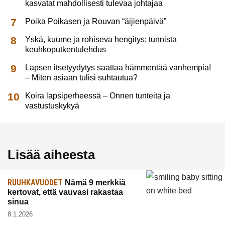
kasvatat mahdollisesti tulevaa johtajaa
Poika Poikasen ja Rouvan “äijienpäivä”
Yskä, kuume ja rohiseva hengitys: tunnista
keuhkoputkentulehdus
Lapsen itsetyydytys saattaa hämmentää vanhempia!
– Miten asiaan tulisi suhtautua?
Koira lapsiperheessä – Onnen tunteita ja
vastustuskykyä
Lisää aiheesta
RUUHKAVUODET
Nämä 9 merkkiä
kertovat, että vauvasi rakastaa
sinua
8.1.2026