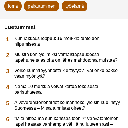
loma
palautuminen
työelämä
Luetuimmat
Kun rakkaus loppuu: 16 merkkiä tunteiden
hiipumisesta
Muistin kehitys: miksi varhaislapsuudessa
tapahtuneita asioita on lähes mahdotonta muistaa?
Voiko kummipyynnöstä kieltäytyä? -Vai onko pakko
vaan myöntyä?
Nämä 10 merkkiä voivat kertoa toksisesta
parisuhteesta
Aivoverenkiertohäiriöt kolmanneksi yleisin kuolinsyy
Suomessa – Mistä tunnistat oireet?
”Mitä hittoa mä sun kanssas teen!?” Vahvatahtoinen
lapsi haastaa vanhempia välillä hulluuteen asti –