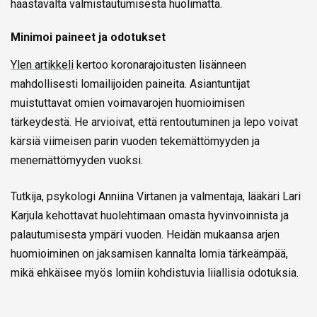
haastavalta valmistautumisesta huolimatta.
Minimoi paineet ja odotukset
Ylen artikkeli
kertoo koronarajoitusten lisänneen
mahdollisesti lomailijoiden paineita. Asiantuntijat
muistuttavat omien voimavarojen huomioimisen
tärkeydestä. He arvioivat, että rentoutuminen ja lepo voivat
kärsiä viimeisen parin vuoden tekemättömyyden ja
menemättömyyden vuoksi.
Tutkija, psykologi Anniina Virtanen ja valmentaja, lääkäri Lari
Karjula kehottavat huolehtimaan omasta hyvinvoinnista ja
palautumisesta ympäri vuoden. Heidän mukaansa arjen
huomioiminen on jaksamisen kannalta lomia tärkeämpää,
mikä ehkäisee myös lomiin kohdistuvia liiallisia odotuksia.