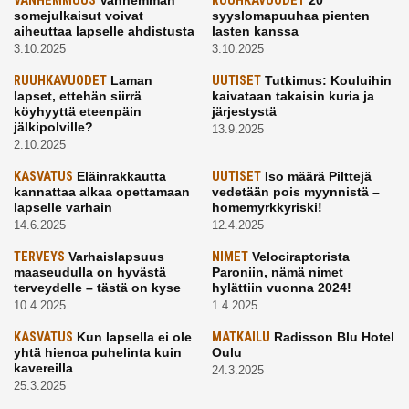
VANHEMMUUS
Vanhemman
RUUHKAVUODET
20
somejulkaisut voivat
syyslomapuuhaa pienten
aiheuttaa lapselle ahdistusta
lasten kanssa
3.10.2025
3.10.2025
RUUHKAVUODET
Laman
UUTISET
Tutkimus: Kouluihin
lapset, ettehän siirrä
kaivataan takaisin kuria ja
köyhyyttä eteenpäin
järjestystä
jälkipolville?
13.9.2025
2.10.2025
KASVATUS
Eläinrakkautta
UUTISET
Iso määrä Pilttejä
kannattaa alkaa opettamaan
vedetään pois myynnistä –
lapselle varhain
homemyrkkyriski!
14.6.2025
12.4.2025
TERVEYS
Varhaislapsuus
NIMET
Velociraptorista
maaseudulla on hyvästä
Paroniin, nämä nimet
terveydelle – tästä on kyse
hylättiin vuonna 2024!
10.4.2025
1.4.2025
KASVATUS
Kun lapsella ei ole
MATKAILU
Radisson Blu Hotel
yhtä hienoa puhelinta kuin
Oulu
kavereilla
24.3.2025
25.3.2025