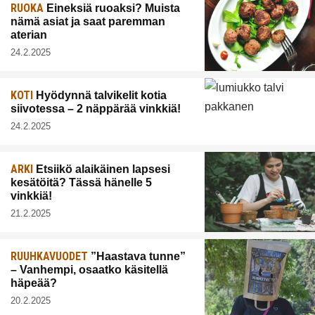
RUOKA
Eineksiä ruoaksi? Muista
nämä asiat ja saat paremman
aterian
24.2.2025
KOTI
Hyödynnä talvikelit kotia
siivotessa – 2 näppärää vinkkiä!
24.2.2025
ARKI
Etsiikö alaikäinen lapsesi
kesätöitä? Tässä hänelle 5
vinkkiä!
21.2.2025
RUUHKAVUODET
”Haastava tunne”
– Vanhempi, osaatko käsitellä
häpeää?
20.2.2025