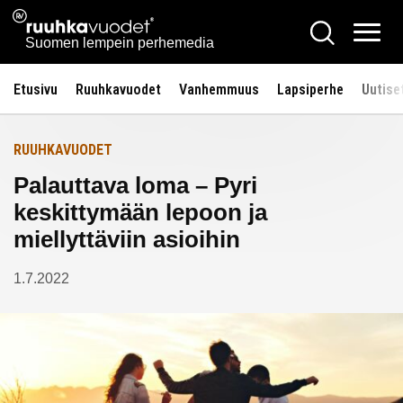
Siirry
Ruuhkavuodet.fi
Hae
Etusivulle
sisältöön
Vali
Suomen lempein perhemedia
Etusivu
Ruuhkavuodet
Vanhemmuus
Lapsiperhe
Uutise
RUUHKAVUODET
Palauttava loma – Pyri
keskittymään lepoon ja
miellyttäviin asioihin
1.7.2022