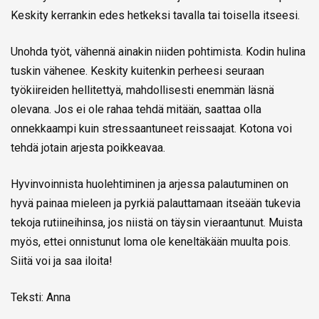
Keskity kerrankin edes hetkeksi tavalla tai toisella itseesi.
Unohda työt, vähennä ainakin niiden pohtimista. Kodin hulina
tuskin vähenee. Keskity kuitenkin perheesi seuraan
työkiireiden hellitettyä, mahdollisesti enemmän läsnä
olevana. Jos ei ole rahaa tehdä mitään, saattaa olla
onnekkaampi kuin stressaantuneet reissaajat. Kotona voi
tehdä jotain arjesta poikkeavaa.
Hyvinvoinnista huolehtiminen ja arjessa palautuminen on
hyvä painaa mieleen ja pyrkiä palauttamaan itseään tukevia
tekoja rutiineihinsa, jos niistä on täysin vieraantunut. Muista
myös, ettei onnistunut loma ole keneltäkään muulta pois.
Siitä voi ja saa iloita!
Teksti: Anna