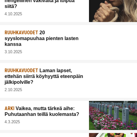
hengellinen väkivalta ja toipua
siitä?
4.10.2025
RUUHKAVUODET
20
syyslomapuuhaa pienten lasten
kanssa
3.10.2025
RUUHKAVUODET
Laman lapset,
ettehän siirrä köyhyyttä eteenpäin
jälkipolville?
2.10.2025
ARKI
Vaikea, mutta tärkeä aihe:
Puhutaanhan teillä kuolemasta?
4.3.2025