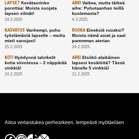
LAPSET
Kevätaurinko
ARKI
Vaikea, mutta tärkeä
porottaa: Muista suojata
aihe: Puhutaanhan teillä
lapsen silmät!
kuolemasta?
24.3.2025
4.3.2025
KASVATUS
Vanhempi, puhu
RUOKA
Eineksiä ruoaksi?
työelämästä lapselle – mutta
Muista nämä asiat ja saat
mieti sanojasi!
paremman aterian
25.2.2025
24.2.2025
KOTI
Hyödynnä talvikelit
ARKI
Etsiikö alaikäinen
kotia siivotessa – 2 näppärää
lapsesi kesätöitä? Tässä
vinkkiä!
hänelle 5 vinkkiä!
24.2.2025
21.2.2025
Aitoa vertaistukea perhearkeen, lempeästi myötäeläen