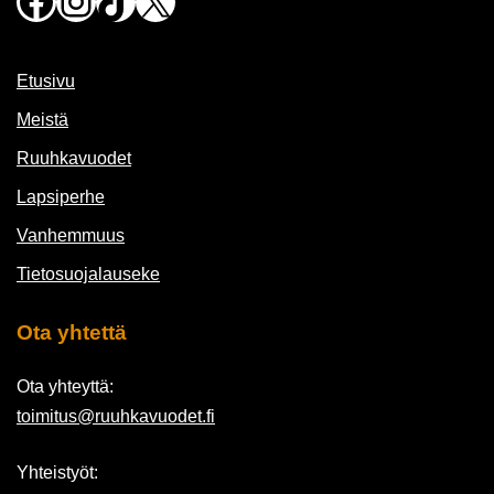
Facebook
Instagram
TikTok
X
Etusivu
Meistä
Ruuhkavuodet
Lapsiperhe
Vanhemmuus
Tietosuojalauseke
Ota yhtettä
Ota yhteyttä:
toimitus@ruuhkavuodet.fi
Yhteistyöt: