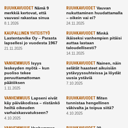
RUUHKAVUODET
Nämä 9
RUUHKAVUODET
Vauvan
merkkiä kertovat, että
nukuttaminen huudattamalla
vauvasi rakastaa sinua
– oikein vai ei?
8.1.2026
24.11.2025
KAUPALLINEN YHTEISTYÖ
RUUHKAVUODET
Minkä
Lastentarvike Oy – Parasta
ikäiseksi vanhempien pitäisi
lapsellesi jo vuodesta 1967
auttaa lastaan
taloudellisesti?
21.11.2025
14.11.2025
VANHEMMUUS
Isyys
RUUHKAVUODET
Nainen, näin
leskeyden myötä – kun
selätät haasteet aikuisiän
puoliso tekee
ystävyyssuhteissa ja löydät
peruuttamattoman
uusia ystäviä
päätöksen
7.10.2025
1.11.2025
VANHEMMUUS
Lapseni eivät
RUUHKAVUODET
Miten
käy päiväkodissa – riistänkö
tunnistaa hengellinen
heiltä oikeuden
väkivalta ja toipua siitä?
varhaiskasvatukseen?
4.10.2025
4.10.2025