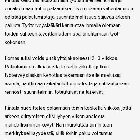
Rintala kehottaa hidastamaan työtahtia ennen lomaa ja
ennakoimaan töihin palaamisen. Työn määrän vähentäminen
edistää palautumista ja suunnitelmallisuus sujuvaa arkeen
paluuta. Työterveyslääkäri kannustaa lomalla olemaan
töiden suhteen tavoittamattomissa, unohtamaan työt
kokonaan.
Lomaa tulisi voida pitää yhtäjaksoisesti 2–3 viikkoa.
Palautuminen alkaa vasta toisella viikolla, jolloin
työterveyslääkäri kehottaa tekemään itselle mieluisia
asioita, nauttimaan aikatauluttomuudesta ja suhtautumaan
rennosti suunnitelmiin, toteutuivat ne tai eivät.
Rintala suosittelee palaamaan töihin keskellä viikkoa, jotta
arkeen siirtyminen olisi lyhyen viikon ansiosta
mahdollisimman kevyt. Hän muistuttaa tiimin tuen
merkityksellisyydestä, sillä töihin paluu voi tuntua