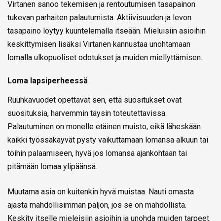
Virtanen sanoo tekemisen ja rentoutumisen tasapainon
tukevan parhaiten palautumista. Aktiivisuuden ja levon
tasapaino löytyy kuuntelemalla itseään. Mieluisiin asioihin
keskittymisen lisäksi Virtanen kannustaa unohtamaan
lomalla ulkopuoliset odotukset ja muiden miellyttämisen.
Loma lapsiperheessä
Ruuhkavuodet opettavat sen, että suositukset ovat
suosituksia, harvemmin täysin toteutettavissa.
Palautuminen on monelle etäinen muisto, eikä läheskään
kaikki työssäkäyvät pysty vaikuttamaan lomansa alkuun tai
töihin palaamiseen, hyvä jos lomansa ajankohtaan tai
pitämään lomaa ylipäänsä.
Muutama asia on kuitenkin hyvä muistaa. Nauti omasta
ajasta mahdollisimman paljon, jos se on mahdollista.
Keskity itselle mieleisiin asioihin ja unohda muiden tarpeet.