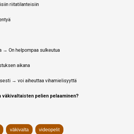
in riitatilanteisiin
entyä
ua → On helpompaa sulkeutua
istuksen aikana
isesti → voi aiheuttaa vihamielisyyttä
n väkivaltaisten pelien pelaaminen?
väkivalta
videopelit