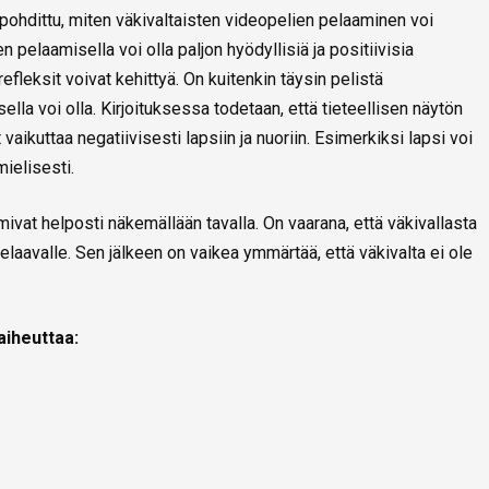
pohdittu, miten väkivaltaisten videopelien pelaaminen voi
en pelaamisella voi olla paljon hyödyllisiä ja positiivisia
efleksit voivat kehittyä. On kuitenkin täysin pelistä
sella voi olla. Kirjoituksessa todetaan, että tieteellisen näytön
vaikuttaa negatiivisesti lapsiin ja nuoriin. Esimerkiksi lapsi voi
ielisesti.
mivat helposti näkemällään tavalla. On vaarana, että väkivallasta
pelaavalle. Sen jälkeen on vaikea ymmärtää, että väkivalta ei ole
 aiheuttaa: