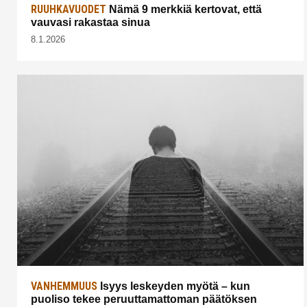
RUUHKAVUODET
Nämä 9 merkkiä kertovat, että
vauvasi rakastaa sinua
8.1.2026
VANHEMMUUS
Isyys leskeyden myötä – kun
puoliso tekee peruuttamattoman päätöksen