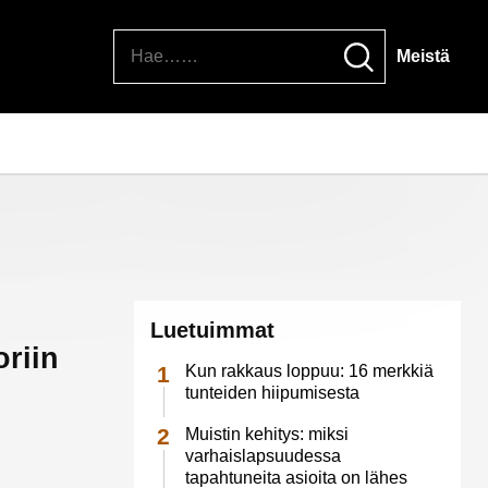
Hae
Meistä
Luetuimmat
oriin
Kun rakkaus loppuu: 16 merkkiä
tunteiden hiipumisesta
Muistin kehitys: miksi
varhaislapsuudessa
tapahtuneita asioita on lähes