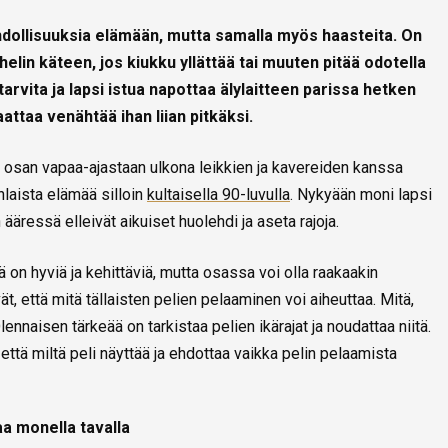
hdollisuuksia elämään, mutta samalla myös haasteita. On
helin käteen, jos kiukku yllättää tai muuten pitää odotella
rvita ja lapsi istua napottaa älylaitteen parissa hetken
attaa venähtää ihan liian pitkäksi.
 osan vapaa-ajastaan ulkona leikkien ja kavereiden kanssa
nlaista elämää silloin
kultaisella 90-luvulla
. Nykyään moni lapsi
 ääressä elleivät aikuiset huolehdi ja aseta rajoja.
 on hyviä ja kehittäviä, mutta osassa voi olla raakaakin
t, että mitä tällaisten pelien pelaaminen voi aiheuttaa. Mitä,
Olennaisen tärkeää on tarkistaa pelien ikärajat ja noudattaa niitä.
 että miltä peli näyttää ja ehdottaa vaikka pelin pelaamista
aa monella tavalla