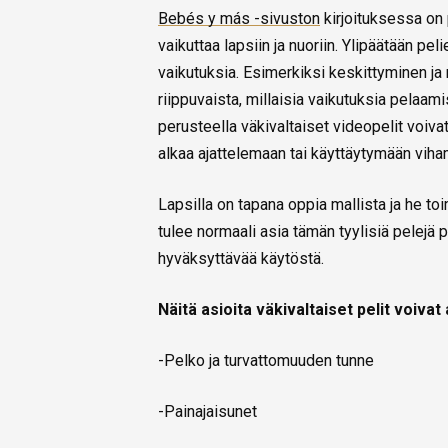
Bebés y más -sivuston
kirjoituksessa on 
vaikuttaa lapsiin ja nuoriin. Ylipäätään peli
vaikutuksia. Esimerkiksi keskittyminen ja r
riippuvaista, millaisia vaikutuksia pelaami
perusteella väkivaltaiset videopelit voivat 
alkaa ajattelemaan tai käyttäytymään viham
Lapsilla on tapana oppia mallista ja he toi
tulee normaali asia tämän tyylisiä pelejä 
hyväksyttävää käytöstä.
Näitä asioita väkivaltaiset pelit voivat
-Pelko ja turvattomuuden tunne
-Painajaisunet