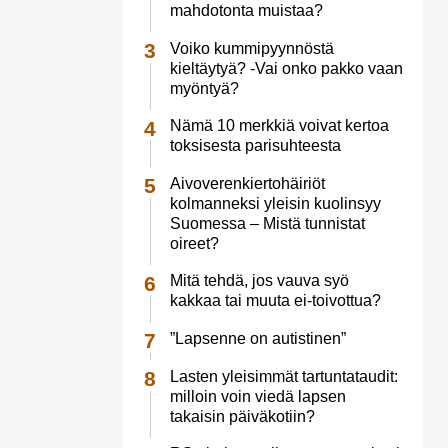
mahdotonta muistaa?
Voiko kummipyynnöstä
kieltäytyä? -Vai onko pakko vaan
myöntyä?
Nämä 10 merkkiä voivat kertoa
toksisesta parisuhteesta
Aivoverenkiertohäiriöt
kolmanneksi yleisin kuolinsyy
Suomessa – Mistä tunnistat
oireet?
Mitä tehdä, jos vauva syö
kakkaa tai muuta ei-toivottua?
”Lapsenne on autistinen”
Lasten yleisimmät tartuntataudit:
milloin voin viedä lapsen
takaisin päiväkotiin?