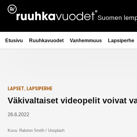
Siirry
Etusivulle
sisältöön
Suomen lemp
Ruuhkavuodet.fi
Etusivu
Ruuhkavuodet
Vanhemmuus
Lapsiperhe
LAPSET
LAPSIPERHE
,
Väkivaltaiset videopelit voivat v
26.6.2022
Kuva: Ralston Smith / Unsplash