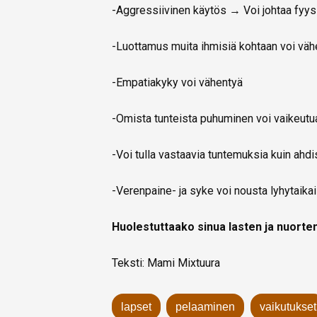
-Aggressiivinen käytös → Voi johtaa fyysisi
-Luottamus muita ihmisiä kohtaan voi väh
-Empatiakyky voi vähentyä
-Omista tunteista puhuminen voi vaikeut
-Voi tulla vastaavia tuntemuksia kuin ahd
-Verenpaine- ja syke voi nousta lyhytaika
Huolestuttaako sinua lasten ja nuorte
Teksti: Mami Mixtuura
lapset
pelaaminen
vaikutukset