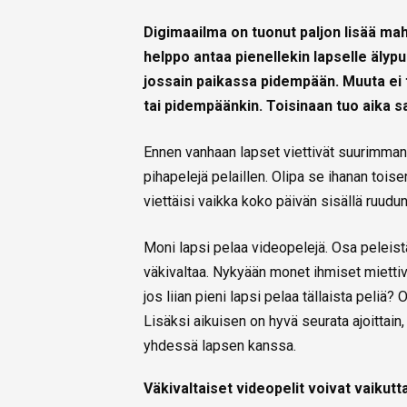
Digimaailma on tuonut paljon lisää ma
helppo antaa pienellekin lapselle älypu
jossain paikassa pidempään. Muuta ei ta
tai pidempäänkin. Toisinaan tuo aika sa
Ennen vanhaan lapset viettivät suurimman
pihapelejä pelaillen. Olipa se ihanan toise
viettäisi vaikka koko päivän sisällä ruudun
Moni lapsi pelaa videopelejä. Osa peleistä
väkivaltaa. Nykyään monet ihmiset miettivä
jos liian pieni lapsi pelaa tällaista peliä? 
Lisäksi aikuisen on hyvä seurata ajoittain,
yhdessä lapsen kanssa.
Väkivaltaiset videopelit voivat vaikutt