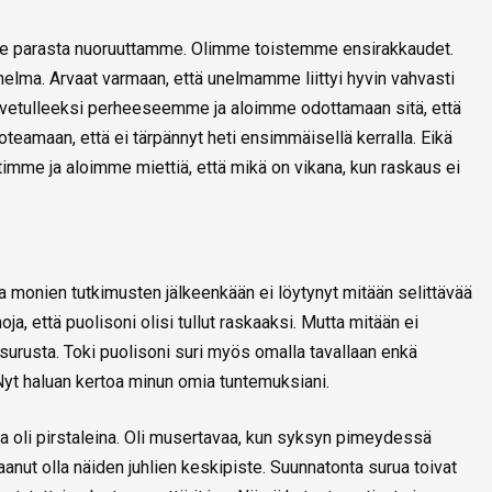
 parasta nuoruuttamme. Olimme toistemme ensirakkaudet.
 unelma. Arvaat varmaan, että unelmamme liittyi hyvin vahvasti
rvetulleeksi perheeseemme ja aloimme odottamaan sitä, että
toteamaan, että ei tärpännyt heti ensimmäisellä kerralla. Eikä
itimme ja aloimme miettiä, että mikä on vikana, kun raskaus ei
 monien tutkimusten jälkeenkään ei löytynyt mitään selittävää
ja, että puolisoni olisi tullut raskaaksi. Mutta mitään ei
surusta. Toki puolisoni suri myös omalla tavallaan enkä
yt haluan kertoa minun omia tuntemuksiani.
ma oli pirstaleina. Oli musertavaa, kun syksyn pimeydessä
aanut olla näiden juhlien keskipiste. Suunnatonta surua toivat