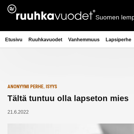
Siirry
Etusivulle
sisältöön
Suomen lemp
Ruuhkavuodet.fi
Etusivu
Ruuhkavuodet
Vanhemmuus
Lapsiperhe
ANONYYMI PERHE
ISYYS
,
Tältä tuntuu olla lapseton mies
21.6.2022