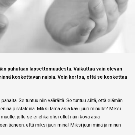
ään puhutaan lapsettomuudesta. Vaikuttaa vain olevan
ähinnä koskettavan naisia. Voin kertoa, että se koskettaa
pahalta. Se tuntuu niin väärältä. Se tuntuu siltä, että elämän
eninä pirstaleina. Miksi tämä asia kävi juuri minulle? Miksi
 muulle, jolle se ei ehkä olisi ollut näin kova asia
een ääneen, että miksi juuri minä! Miksi juuri minä ja minun