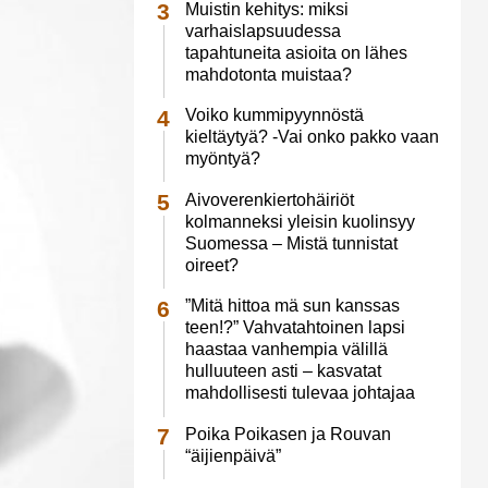
Muistin kehitys: miksi
varhaislapsuudessa
tapahtuneita asioita on lähes
mahdotonta muistaa?
Voiko kummipyynnöstä
kieltäytyä? -Vai onko pakko vaan
myöntyä?
Aivoverenkiertohäiriöt
kolmanneksi yleisin kuolinsyy
Suomessa – Mistä tunnistat
oireet?
”Mitä hittoa mä sun kanssas
teen!?” Vahvatahtoinen lapsi
haastaa vanhempia välillä
hulluuteen asti – kasvatat
mahdollisesti tulevaa johtajaa
Poika Poikasen ja Rouvan
“äijienpäivä”