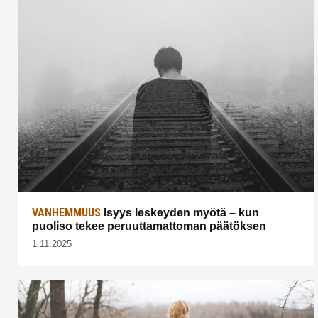
VANHEMMUUS
Isyys leskeyden myötä – kun
puoliso tekee peruuttamattoman päätöksen
1.11.2025