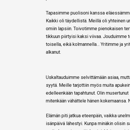
Tapasimme puolisoni kanssa eläessämme
Kaikki oli täydellistä. Meillä oli yhteinen
omiin lapsiin. Toivotimme pienokaisen te
tikkuun piirtyisi kaksi viivaa. Jouduimme 
toisella, eikä kolmannella… Yritimme ja yr
alkanut.
Uskaltauduimme selvittämään asiaa, mutta
syytä. Meille tarjottiin myös muita apukeino
edelleenkään tapahtunut. Olin musertunut 
mitenkään vähättele hänen kokemaansa. N
Elämän piti jatkua eteenpäin, vaikka unel
isänpäivä lähestyi. Kunpa minäkin olisin s