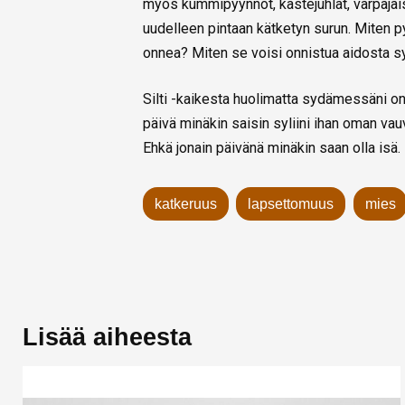
myös kummipyynnöt, kastejuhlat, varpajaise
uudelleen pintaan kätketyn surun. Miten 
onnea? Miten se voisi onnistua aidosta s
Silti -kaikesta huolimatta sydämessäni on
päivä minäkin saisin syliini ihan oman v
Ehkä jonain päivänä minäkin saan olla isä.
katkeruus
lapsettomuus
mies
Lisää aiheesta