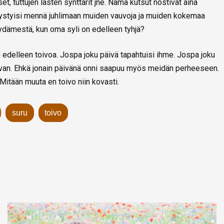
t, tuttujen lasten synttärit jne. Nämä kutsut nostivat aina
pystyisi mennä juhlimaan muiden vauvoja ja muiden kokemaa
ydämestä, kun oma syli on edelleen tyhjä?
 edelleen toivoa. Jospa joku päivä tapahtuisi ihme. Jospa joku
auvan. Ehkä jonain päivänä onni saapuu myös meidän perheeseen.
 Mitään muuta en toivo niin kovasti.
suru
toivo