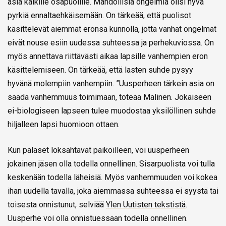
asia kaikille osapuolille. Mahdollisia ongelmia olisi hyvä
pyrkiä ennaltaehkäisemään. On tärkeää, että puolisot
käsittelevät aiemmat eronsa kunnolla, jotta vanhat ongelmat
eivät nouse esiin uudessa suhteessa ja perhekuviossa. On
myös annettava riittävästi aikaa lapsille vanhempien eron
käsittelemiseen. On tärkeää, että lasten suhde pysyy
hyvänä molempiin vanhempiin. ”Uusperheen tärkein asia on
saada vanhemmuus toimimaan, toteaa Malinen. Jokaiseen
ei-biologiseen lapseen tulee muodostaa yksilöllinen suhde
hiljalleen lapsi huomioon ottaen.
Kun palaset loksahtavat paikoilleen, voi uusperheen
jokainen jäsen olla todella onnellinen. Sisarpuolista voi tulla
keskenään todella läheisiä. Myös vanhemmuuden voi kokea
ihan uudella tavalla, joka aiemmassa suhteessa ei syystä tai
toisesta onnistunut, selviää
Ylen Uutisten tekstistä
.
Uusperhe voi olla onnistuessaan todella onnellinen.