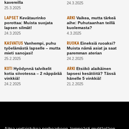
kavereilla
24.3.2025
25.3.2025
LAPSET
Kevätaurinko
ARKI
Vaikea, mutta tärkeä
porottaa: Muista suojata
aihe: Puhutaanhan teillä
lapsen silmät!
kuolemasta?
24.3.2025
4.3.2025
KASVATUS
Vanhempi, puhu
RUOKA
Eineksiä ruoaksi?
työelämästä lapselle – mutta
Muista nämä asiat ja saat
mieti sanojasi!
paremman aterian
25.2.2025
24.2.2025
KOTI
Hyödynnä talvikelit
ARKI
Etsiikö alaikäinen
kotia siivotessa – 2 näppärää
lapsesi kesätöitä? Tässä
vinkkiä!
hänelle 5 vinkkiä!
24.2.2025
21.2.2025
Aitoa vertaistukea perhearkeen, lempeästi myötäeläen