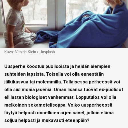
Kuva: Vitolda Klein / Unsplash
Uusperhe koostuu puolisoista ja heidän aiempien
suhteiden lapsista. Toisella voi olla ennestään
jälkikasvua tai molemmilla. Tällaisessa perheessä voi
olla siis monia jäseniä. Oman lisänsä tuovat ex-puolisot
eli lasten biologiset vanhemmat. Lopputulos voi olla
melkoinen sekametelisoppa. Voiko uusperheessä
löytyä helposti onnellisen arjen sävel, jolloin elämä
soljuu helposti ja mukavasti eteenpäin?