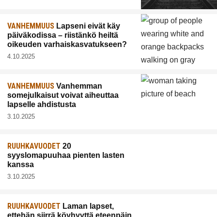
VANHEMMUUS
Lapseni eivät käy
päiväkodissa – riistänkö heiltä
oikeuden varhaiskasvatukseen?
4.10.2025
VANHEMMUUS
Vanhemman
somejulkaisut voivat aiheuttaa
lapselle ahdistusta
3.10.2025
RUUHKAVUODET
20
syyslomapuuhaa pienten lasten
kanssa
3.10.2025
RUUHKAVUODET
Laman lapset,
ettehän siirrä köyhyyttä eteenpäin