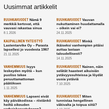
Uusimmat artikkelit
RUUHKAVUODET
Nämä 9
RUUHKAVUODET
Vauvan
merkkiä kertovat, että
nukuttaminen huudattamalla
vauvasi rakastaa sinua
– oikein vai ei?
8.1.2026
24.11.2025
KAUPALLINEN YHTEISTYÖ
RUUHKAVUODET
Minkä
Lastentarvike Oy – Parasta
ikäiseksi vanhempien pitäisi
lapsellesi jo vuodesta 1967
auttaa lastaan
taloudellisesti?
21.11.2025
14.11.2025
VANHEMMUUS
Isyys
RUUHKAVUODET
Nainen, näin
leskeyden myötä – kun
selätät haasteet aikuisiän
puoliso tekee
ystävyyssuhteissa ja löydät
peruuttamattoman
uusia ystäviä
päätöksen
7.10.2025
1.11.2025
VANHEMMUUS
Lapseni eivät
RUUHKAVUODET
Miten
käy päiväkodissa – riistänkö
tunnistaa hengellinen
heiltä oikeuden
väkivalta ja toipua siitä?
varhaiskasvatukseen?