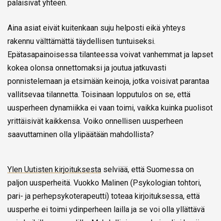
palaisivat yhteen.
Aina asiat eivät kuitenkaan suju helposti eikä yhteys
rakennu välttämättä täydellisen tuntuiseksi.
Epätasapainoisessa tilanteessa voivat vanhemmat ja lapset
kokea olonsa onnettomaksi ja joutua jatkuvasti
ponnistelemaan ja etsimään keinoja, jotka voisivat parantaa
vallitsevaa tilannetta. Toisinaan lopputulos on se, että
uusperheen dynamiikka ei vaan toimi, vaikka kuinka puolisot
yrittäisivät kaikkensa. Voiko onnellisen uusperheen
saavuttaminen olla ylipäätään mahdollista?
Ylen Uutisten kirjoituksesta
selviää, että Suomessa on
paljon uusperheitä. Vuokko Malinen (Psykologian tohtori,
pari- ja perhepsykoterapeutti) toteaa kirjoituksessa, että
uusperhe ei toimi ydinperheen lailla ja se voi olla yllättävä