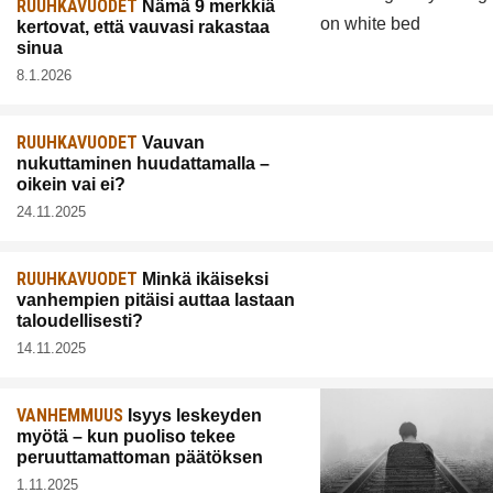
RUUHKAVUODET
Nämä 9 merkkiä
kertovat, että vauvasi rakastaa
sinua
8.1.2026
RUUHKAVUODET
Vauvan
nukuttaminen huudattamalla –
oikein vai ei?
24.11.2025
RUUHKAVUODET
Minkä ikäiseksi
vanhempien pitäisi auttaa lastaan
taloudellisesti?
14.11.2025
VANHEMMUUS
Isyys leskeyden
myötä – kun puoliso tekee
peruuttamattoman päätöksen
1.11.2025