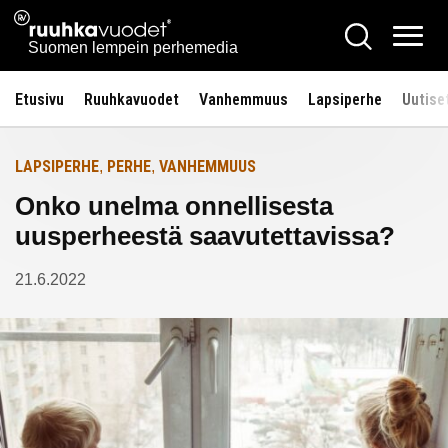
Siirry
Ruuhkavuodet.fi
Hae
Etusivulle
sisältöön
Vali
Suomen lempein perhemedia
Etusivu
Ruuhkavuodet
Vanhemmuus
Lapsiperhe
Uutise
LAPSIPERHE
PERHE
VANHEMMUUS
,
,
Onko unelma onnellisesta
uusperheestä saavutettavissa?
21.6.2022