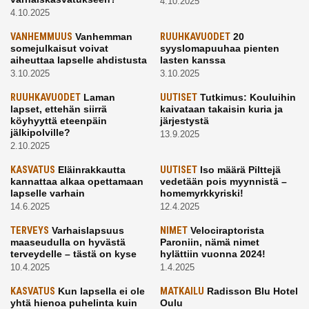
4.10.2025
4.10.2025
VANHEMMUUS
Vanhemman
RUUHKAVUODET
20
somejulkaisut voivat
syyslomapuuhaa pienten
aiheuttaa lapselle ahdistusta
lasten kanssa
3.10.2025
3.10.2025
RUUHKAVUODET
Laman
UUTISET
Tutkimus: Kouluihin
lapset, ettehän siirrä
kaivataan takaisin kuria ja
köyhyyttä eteenpäin
järjestystä
jälkipolville?
13.9.2025
2.10.2025
KASVATUS
Eläinrakkautta
UUTISET
Iso määrä Pilttejä
kannattaa alkaa opettamaan
vedetään pois myynnistä –
lapselle varhain
homemyrkkyriski!
14.6.2025
12.4.2025
TERVEYS
Varhaislapsuus
NIMET
Velociraptorista
maaseudulla on hyvästä
Paroniin, nämä nimet
terveydelle – tästä on kyse
hylättiin vuonna 2024!
10.4.2025
1.4.2025
KASVATUS
Kun lapsella ei ole
MATKAILU
Radisson Blu Hotel
yhtä hienoa puhelinta kuin
Oulu