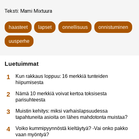
Teksti: Mami Mixtuura
haasteet
lapset
onnellisuus
onnistuminen
uusperhe
Luetuimmat
Kun rakkaus loppuu: 16 merkkiä tunteiden
hiipumisesta
Nämä 10 merkkiä voivat kertoa toksisesta
parisuhteesta
Muistin kehitys: miksi varhaislapsuudessa
tapahtuneita asioita on lähes mahdotonta muistaa?
Voiko kummipyynnöstä kieltäytyä? -Vai onko pakko
vaan myöntyä?