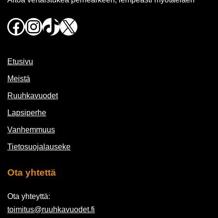
Facebook
Instagram
TikTok
X
Etusivu
Meistä
Ruuhkavuodet
Lapsiperhe
Vanhemmuus
Tietosuojalauseke
Ota yhtettä
Ota yhteyttä:
toimitus@ruuhkavuodet.fi