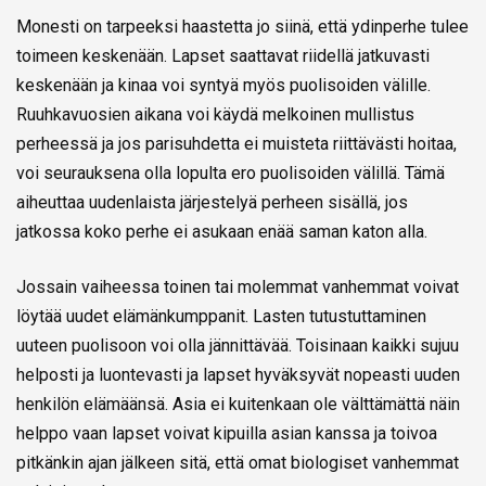
Monesti on tarpeeksi haastetta jo siinä, että ydinperhe tulee
toimeen keskenään. Lapset saattavat riidellä jatkuvasti
keskenään ja kinaa voi syntyä myös puolisoiden välille.
Ruuhkavuosien aikana voi käydä melkoinen mullistus
perheessä ja jos parisuhdetta ei muisteta riittävästi hoitaa,
voi seurauksena olla lopulta ero puolisoiden välillä. Tämä
aiheuttaa uudenlaista järjestelyä perheen sisällä, jos
jatkossa koko perhe ei asukaan enää saman katon alla.
Jossain vaiheessa toinen tai molemmat vanhemmat voivat
löytää uudet elämänkumppanit. Lasten tutustuttaminen
uuteen puolisoon voi olla jännittävää. Toisinaan kaikki sujuu
helposti ja luontevasti ja lapset hyväksyvät nopeasti uuden
henkilön elämäänsä. Asia ei kuitenkaan ole välttämättä näin
helppo vaan lapset voivat kipuilla asian kanssa ja toivoa
pitkänkin ajan jälkeen sitä, että omat biologiset vanhemmat