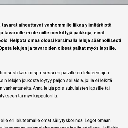
ja tavarat aiheuttavat vanhemmille liikaa ylimääräistä
a tavaroille ei ole niille merkittyjä paikkoja, eivät
pois. Helpota omaa oloasi karsimalla leluja säännöllisesti
Opeta lelujen ja tavaroiden oikeat paikat myös lapsille.
ehtoisesti karsimisprosessi eri päiville eri leluteemojen
ein lelujen joukosta löytyy paljon sellaisia, joilla ei leikitä
n vanhentuneita. Anna leluja pois sukulaisten lapsille tai
tykseen tai myy kirpputorilla.
iselle eri leluteemalle omat säilytyskorinsa. Legot omaan