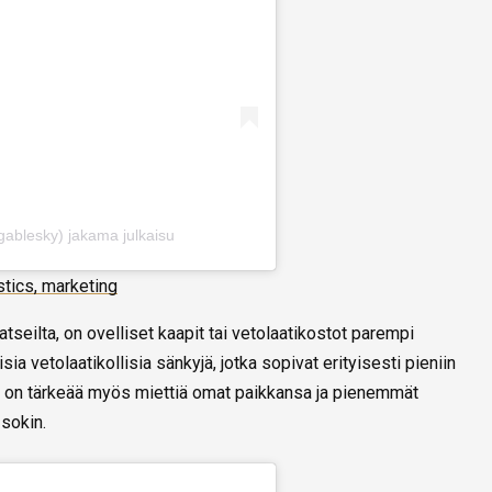
gablesky) jakama julkaisu
stics, marketing
atseilta, on ovelliset kaapit tai vetolaatikostot parempi
ia vetolaatikollisia sänkyjä, jotka sopivat erityisesti pieniin
uille on tärkeää myös miettiä omat paikkansa ja pienemmät
 sokin.