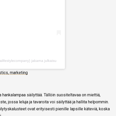
alifestylecompany) jakama julkaisu
stics, marketing
lla hankalampaa säilyttää. Tällöin suositeltavaa on miettiä,
e, jossa leluja ja tavaroita voi säilyttää ja hallita helpommin.
lytyskalusteet ovat erityisesti pienille lapsille käteviä, koska
i.