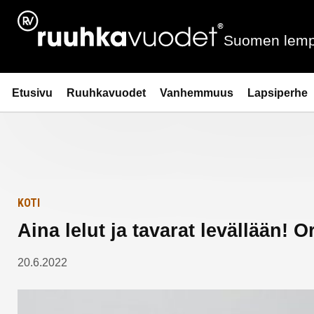
Siirry
Etusivulle
sisältöön
Suomen lemp
Ruuhkavuodet.fi
Etusivu
Ruuhkavuodet
Vanhemmuus
Lapsiperhe
KOTI
Aina lelut ja tavarat levällään! O
20.6.2022