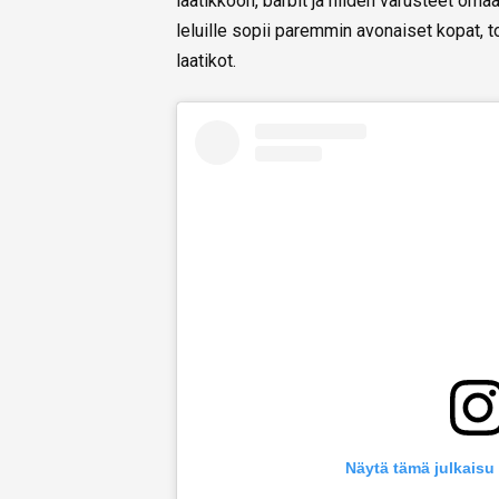
laatikkoon, barbit ja niiden varusteet om
leluille sopii paremmin avonaiset kopat, to
laatikot.
Näytä tämä julkaisu