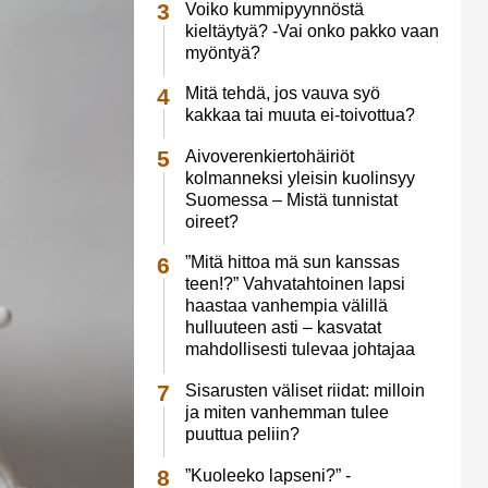
Voiko kummipyynnöstä
kieltäytyä? -Vai onko pakko vaan
myöntyä?
Mitä tehdä, jos vauva syö
kakkaa tai muuta ei-toivottua?
Aivoverenkiertohäiriöt
kolmanneksi yleisin kuolinsyy
Suomessa – Mistä tunnistat
oireet?
”Mitä hittoa mä sun kanssas
teen!?” Vahvatahtoinen lapsi
haastaa vanhempia välillä
hulluuteen asti – kasvatat
mahdollisesti tulevaa johtajaa
Sisarusten väliset riidat: milloin
ja miten vanhemman tulee
puuttua peliin?
”Kuoleeko lapseni?” -