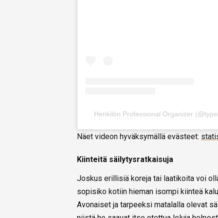
Henkilön Professional Organizer (@type
Näet videon hyväksymällä evästeet:
stati
Kiinteitä säilytysratkaisuja
Joskus erillisiä koreja tai laatikoita voi o
sopisiko kotiin hieman isompi kiinteä kalust
Avonaiset ja tarpeeksi matalalla olevat säi
niistä he saavat itse otettua leluja helpost