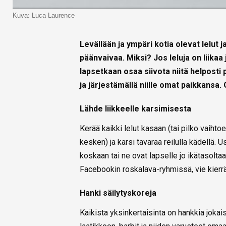
Kuva: Luca Laurence
Levällään ja ympäri kotia olevat lelut 
päänvaivaa. Miksi? Jos leluja on liikaa j
lapsetkaan osaa siivota niitä helposti 
ja järjestämällä niille omat paikkansa. 
Lähde liikkeelle karsimisesta
Kerää kaikki lelut kasaan (tai pilko vaihto
kesken) ja karsi tavaraa reilulla kädellä. Us
koskaan tai ne ovat lapselle jo ikätasoltaa
Facebookin roskalava-ryhmissä, vie kierrä
Hanki säilytyskoreja
Kaikista yksinkertaisinta on hankkia joka