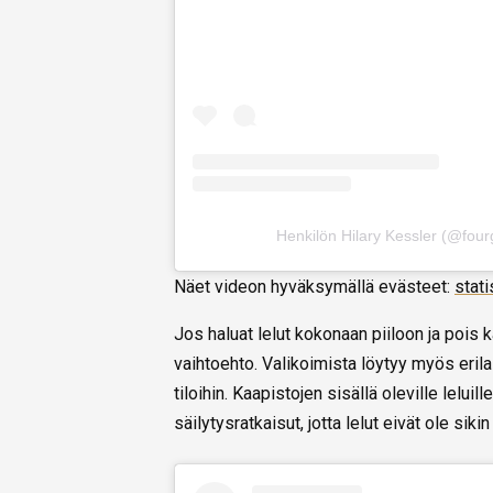
Henkilön Hilary Kessler (@four
Näet videon hyväksymällä evästeet:
stati
Jos haluat lelut kokonaan piiloon ja pois k
vaihtoehto. Valikoimista löytyy myös erilais
tiloihin. Kaapistojen sisällä oleville lel
säilytysratkaisut, jotta lelut eivät ole sikin