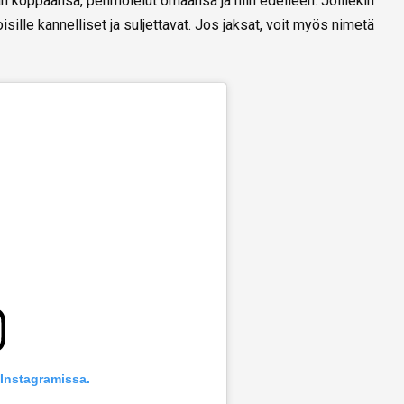
aan koppaansa, pehmolelut omaansa ja niin edelleen. Joillekin
isille kannelliset ja suljettavat. Jos jaksat, voit myös nimetä
 Instagramissa.