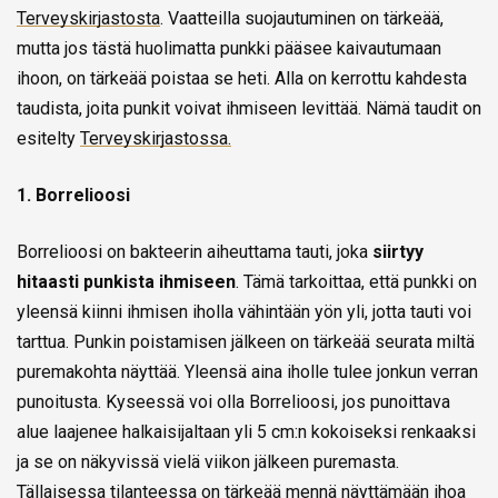
Terveyskirjastosta
. Vaatteilla suojautuminen on tärkeää,
mutta jos tästä huolimatta punkki pääsee kaivautumaan
ihoon, on tärkeää poistaa se heti. Alla on kerrottu kahdesta
taudista, joita punkit voivat ihmiseen levittää. Nämä taudit on
esitelty
Terveyskirjastossa.
1. Borrelioosi
Borrelioosi on bakteerin aiheuttama tauti, joka
siirtyy
hitaasti punkista ihmiseen
. Tämä tarkoittaa, että punkki on
yleensä kiinni ihmisen iholla vähintään yön yli, jotta tauti voi
tarttua. Punkin poistamisen jälkeen on tärkeää seurata miltä
puremakohta näyttää. Yleensä aina iholle tulee jonkun verran
punoitusta. Kyseessä voi olla Borrelioosi, jos punoittava
alue laajenee halkaisijaltaan yli 5 cm:n kokoiseksi renkaaksi
ja se on näkyvissä vielä viikon jälkeen puremasta.
Tällaisessa tilanteessa on tärkeää mennä näyttämään ihoa