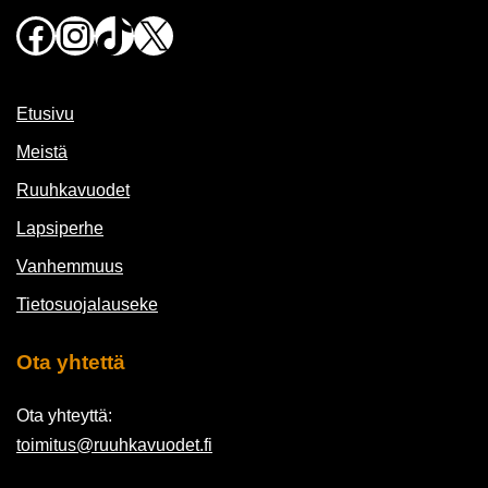
Facebook
Instagram
TikTok
X
Etusivu
Meistä
Ruuhkavuodet
Lapsiperhe
Vanhemmuus
Tietosuojalauseke
Ota yhtettä
Ota yhteyttä:
toimitus@ruuhkavuodet.fi