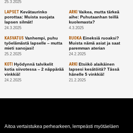
25.3.2025
LAPSET
Kevätaurinko
ARKI
Vaikea, mutta tärkeä
porottaa: Muista suojata
aihe: Puhutaanhan teillä
lapsen silmät!
kuolemasta?
24.3.2025
4.3.2025
KASVATUS
Vanhempi, puhu
RUOKA
Eineksiä ruoaksi?
työelämästä lapselle – mutta
Muista nämä asiat ja saat
mieti sanojasi!
paremman aterian
25.2.2025
24.2.2025
KOTI
Hyödynnä talvikelit
ARKI
Etsiikö alaikäinen
kotia siivotessa – 2 näppärää
lapsesi kesätöitä? Tässä
vinkkiä!
hänelle 5 vinkkiä!
24.2.2025
21.2.2025
Aitoa vertaistukea perhearkeen, lempeästi myötäeläen