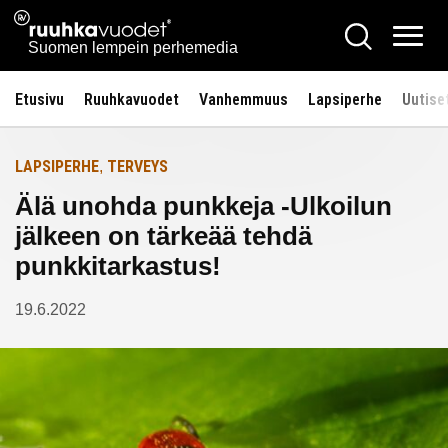
Siirry
Ruuhkavuodet.fi
Hae
Etusivulle
sisältöön
Vali
Suomen lempein perhemedia
Etusivu
Ruuhkavuodet
Vanhemmuus
Lapsiperhe
Uutise
LAPSIPERHE
TERVEYS
,
Älä unohda punkkeja -Ulkoilun
jälkeen on tärkeää tehdä
punkkitarkastus!
19.6.2022