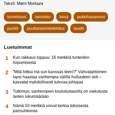
Teksti: Mami Mixtuura
borrelioosi
heinikko
kesä
pukkihavainnot
punkit
puutiaisaivotulehdus
taudit
Luetuimmat
Kun rakkaus loppuu: 16 merkkiä tunteiden
hiipumisesta
”Mitä hittoa mä sun kanssas teen!?” Vahvatahtoinen
lapsi haastaa vanhempia välillä hulluuteen asti –
kasvatat mahdollisesti tulevaa johtajaa
Tutkimus: vanhempien koulutustasolla on vaikutusta
lasten lukumäärään
Nämä 10 merkkiä voivat kertoa toksisesta
parisuhteesta