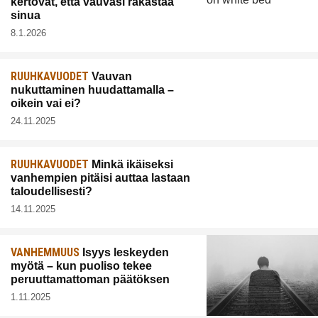
kertovat, että vauvasi rakastaa
sinua
8.1.2026
RUUHKAVUODET
Vauvan
nukuttaminen huudattamalla –
oikein vai ei?
24.11.2025
RUUHKAVUODET
Minkä ikäiseksi
vanhempien pitäisi auttaa lastaan
taloudellisesti?
14.11.2025
VANHEMMUUS
Isyys leskeyden
myötä – kun puoliso tekee
peruuttamattoman päätöksen
1.11.2025