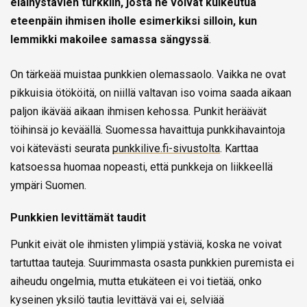
eläinystävien turkkiin, josta ne voivat kulkeutua
eteenpäin ihmisen iholle esimerkiksi silloin, kun
lemmikki makoilee samassa sängyssä
.
On tärkeää muistaa punkkien olemassaolo. Vaikka ne ovat
pikkuisia ötököitä, on niillä valtavan iso voima saada aikaan
paljon ikävää aikaan ihmisen kehossa. Punkit heräävät
töihinsä jo keväällä. Suomessa havaittuja punkkihavaintoja
voi kätevästi seurata
punkkilive.fi-sivustolta
. Karttaa
katsoessa huomaa nopeasti, että punkkeja on liikkeellä
ympäri Suomen.
Punkkien levittämät taudit
Punkit eivät ole ihmisten ylimpiä ystäviä, koska ne voivat
tartuttaa tauteja. Suurimmasta osasta punkkien puremista ei
aiheudu ongelmia, mutta etukäteen ei voi tietää, onko
kyseinen yksilö tautia levittävä vai ei, selviää