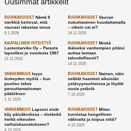
Uusimmat artikkelit
RUUHKAVUODET
Nämä 9
RUUHKAVUODET
Vauvan
merkkiä kertovat, että
nukuttaminen huudattamalla
vauvasi rakastaa sinua
– oikein vai ei?
8.1.2026
24.11.2025
KAUPALLINEN YHTEISTYÖ
RUUHKAVUODET
Minkä
Lastentarvike Oy – Parasta
ikäiseksi vanhempien pitäisi
lapsellesi jo vuodesta 1967
auttaa lastaan
taloudellisesti?
21.11.2025
14.11.2025
VANHEMMUUS
Isyys
RUUHKAVUODET
Nainen, näin
leskeyden myötä – kun
selätät haasteet aikuisiän
puoliso tekee
ystävyyssuhteissa ja löydät
peruuttamattoman
uusia ystäviä
päätöksen
7.10.2025
1.11.2025
VANHEMMUUS
Lapseni eivät
RUUHKAVUODET
Miten
käy päiväkodissa – riistänkö
tunnistaa hengellinen
heiltä oikeuden
väkivalta ja toipua siitä?
varhaiskasvatukseen?
4.10.2025
4.10.2025