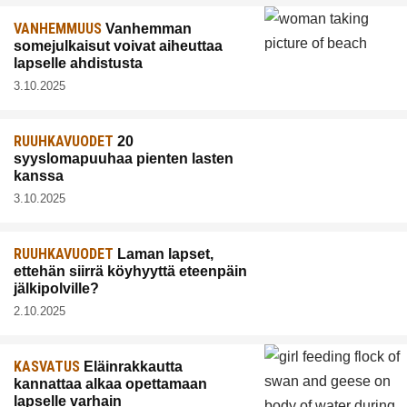
VANHEMMUUS
Vanhemman
somejulkaisut voivat aiheuttaa
lapselle ahdistusta
3.10.2025
RUUHKAVUODET
20
syyslomapuuhaa pienten lasten
kanssa
3.10.2025
RUUHKAVUODET
Laman lapset,
ettehän siirrä köyhyyttä eteenpäin
jälkipolville?
2.10.2025
KASVATUS
Eläinrakkautta
kannattaa alkaa opettamaan
lapselle varhain