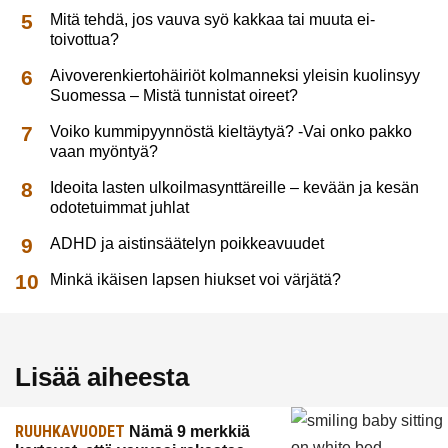
Mitä tehdä, jos vauva syö kakkaa tai muuta ei-
toivottua?
Aivoverenkiertohäiriöt kolmanneksi yleisin kuolinsyy
Suomessa – Mistä tunnistat oireet?
Voiko kummipyynnöstä kieltäytyä? -Vai onko pakko
vaan myöntyä?
Ideoita lasten ulkoilmasynttäreille – kevään ja kesän
odotetuimmat juhlat
ADHD ja aistinsäätelyn poikkeavuudet
Minkä ikäisen lapsen hiukset voi värjätä?
Lisää aiheesta
RUUHKAVUODET
Nämä 9 merkkiä