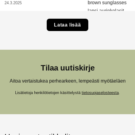
24.3.2025
Lataa lisää
Tilaa uutiskirje
Aitoa vertaistukea perhearkeen, lempeästi myötäeläen
Lisätietoja henkilötietojen käsittelystä
tietosuojaselosteesta
.