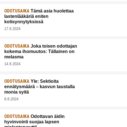
ODOTUSAIKA
Tämä asia huolettaa
lastenlääkäriä eniten
kotisynnytyksissä
17.8.2024
ODOTUSAIKA
Joka toisen odottajan
kokema ihomuutos: Tällainen on
melasma
14.8.2024
ODOTUSAIKA
Yle: Sektioita
ennätysmäärä – kasvun taustalla
monia syitä
8.8.2024
ODOTUSAIKA
Odottavan äidin
hyvinvointi suojaa lapsen