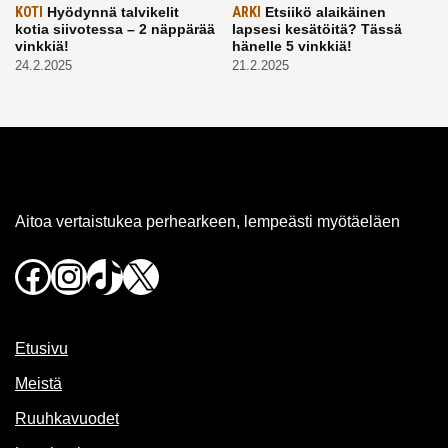
KOTI
Hyödynnä talvikelit
ARKI
Etsiikö alaikäinen
kotia siivotessa – 2 näppärää
lapsesi kesätöitä? Tässä
vinkkiä!
hänelle 5 vinkkiä!
24.2.2025
21.2.2025
Aitoa vertaistukea perhearkeen, lempeästi myötäeläen
Facebook
Instagram
TikTok
X
Etusivu
Meistä
Ruuhkavuodet