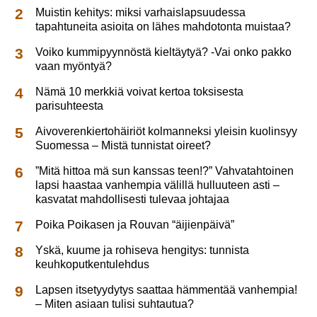
Muistin kehitys: miksi varhaislapsuudessa
tapahtuneita asioita on lähes mahdotonta muistaa?
Voiko kummipyynnöstä kieltäytyä? -Vai onko pakko
vaan myöntyä?
Nämä 10 merkkiä voivat kertoa toksisesta
parisuhteesta
Aivoverenkiertohäiriöt kolmanneksi yleisin kuolinsyy
Suomessa – Mistä tunnistat oireet?
”Mitä hittoa mä sun kanssas teen!?” Vahvatahtoinen
lapsi haastaa vanhempia välillä hulluuteen asti –
kasvatat mahdollisesti tulevaa johtajaa
Poika Poikasen ja Rouvan “äijienpäivä”
Yskä, kuume ja rohiseva hengitys: tunnista
keuhkoputkentulehdus
Lapsen itsetyydytys saattaa hämmentää vanhempia!
– Miten asiaan tulisi suhtautua?