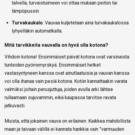
talvella, turvaistuimeen voi ottaa mukaan peiton tai
lämpöpussin.
Turvakaukalo
. Vauvaa kuljetetaan aina turvakaukalossa
lyhyelläkin automatkalla.
Mitä tarvikkeita vauvalla on hyvä olla kotona?
Vihdoin kotona! Ensimmäiset päivät kotona ovat varsinaista
tunteiden pyörremyrskyä. Ensimmäiset hetket
vastasyntyneen kanssa ovat ainutlaatuisia ja vauvan kanssa
voi olla ihanaa vain pesiä kotona. Kotiin kannattaakin varata
valmiiksi joitain perusjuttuja, joiden avulla arki lähtee
rullaamaan sujuvammin, eikä kaupassa tarvitse ravata
jatkuvasti.
Muista, että jokainen vauva on erilainen. Kaikkea mahdollista
maan ja taivaan välillä ei kannata hankkia vain ”varmuuden