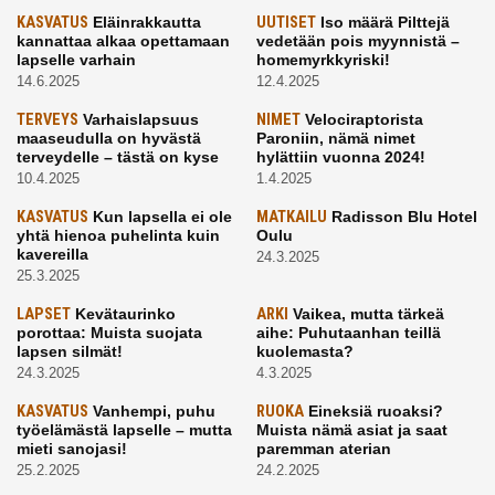
KASVATUS
Eläinrakkautta
UUTISET
Iso määrä Pilttejä
kannattaa alkaa opettamaan
vedetään pois myynnistä –
lapselle varhain
homemyrkkyriski!
14.6.2025
12.4.2025
TERVEYS
Varhaislapsuus
NIMET
Velociraptorista
maaseudulla on hyvästä
Paroniin, nämä nimet
terveydelle – tästä on kyse
hylättiin vuonna 2024!
10.4.2025
1.4.2025
KASVATUS
Kun lapsella ei ole
MATKAILU
Radisson Blu Hotel
yhtä hienoa puhelinta kuin
Oulu
kavereilla
24.3.2025
25.3.2025
LAPSET
Kevätaurinko
ARKI
Vaikea, mutta tärkeä
porottaa: Muista suojata
aihe: Puhutaanhan teillä
lapsen silmät!
kuolemasta?
24.3.2025
4.3.2025
KASVATUS
Vanhempi, puhu
RUOKA
Eineksiä ruoaksi?
työelämästä lapselle – mutta
Muista nämä asiat ja saat
mieti sanojasi!
paremman aterian
25.2.2025
24.2.2025