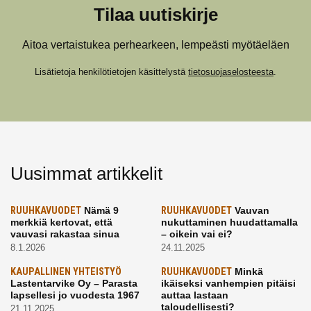
Tilaa uutiskirje
Aitoa vertaistukea perhearkeen, lempeästi myötäeläen
Lisätietoja henkilötietojen käsittelystä
tietosuojaselosteesta
.
Uusimmat artikkelit
RUUHKAVUODET
Nämä 9
RUUHKAVUODET
Vauvan
merkkiä kertovat, että
nukuttaminen huudattamalla
vauvasi rakastaa sinua
– oikein vai ei?
8.1.2026
24.11.2025
KAUPALLINEN YHTEISTYÖ
RUUHKAVUODET
Minkä
Lastentarvike Oy – Parasta
ikäiseksi vanhempien pitäisi
lapsellesi jo vuodesta 1967
auttaa lastaan
taloudellisesti?
21.11.2025