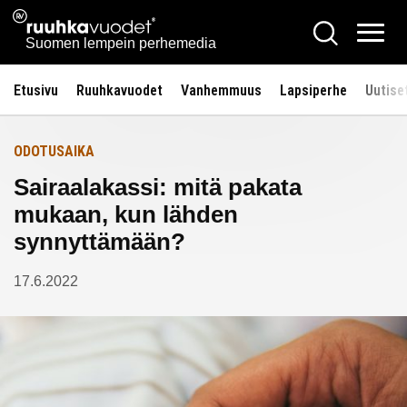
Siirry
Ruuhkavuodet.fi
Hae
Etusivulle
sisältöön
Vali
Suomen lempein perhemedia
Etusivu
Ruuhkavuodet
Vanhemmuus
Lapsiperhe
Uutise
ODOTUSAIKA
Sairaalakassi: mitä pakata
mukaan, kun lähden
synnyttämään?
17.6.2022