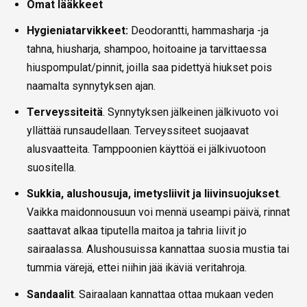
Omat lääkkeet
Hygieniatarvikkeet:
Deodorantti, hammasharja -ja
tahna, hiusharja, shampoo, hoitoaine ja tarvittaessa
hiuspompulat/pinnit, joilla saa pidettyä hiukset pois
naamalta synnytyksen ajan.
Terveyssiteitä
. Synnytyksen jälkeinen jälkivuoto voi
yllättää runsaudellaan. Terveyssiteet suojaavat
alusvaatteita. Tamppoonien käyttöä ei jälkivuotoon
suositella.
Sukkia, alushousuja, imetysliivit ja liivinsuojukset
.
Vaikka maidonnousuun voi mennä useampi päivä, rinnat
saattavat alkaa tiputella maitoa ja tahria liivit jo
sairaalassa. Alushousuissa kannattaa suosia mustia tai
tummia värejä, ettei niihin jää ikäviä veritahroja.
Sandaalit
. Sairaalaan kannattaa ottaa mukaan veden