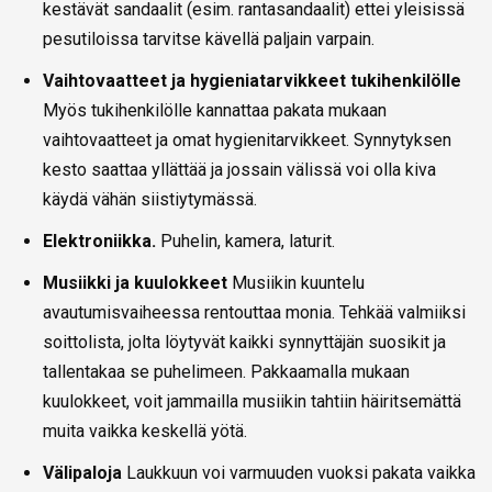
kestävät sandaalit (esim. rantasandaalit) ettei yleisissä
pesutiloissa tarvitse kävellä paljain varpain.
Vaihtovaatteet ja hygieniatarvikkeet tukihenkilölle
Myös tukihenkilölle kannattaa pakata mukaan
vaihtovaatteet ja omat hygienitarvikkeet. Synnytyksen
kesto saattaa yllättää ja jossain välissä voi olla kiva
käydä vähän siistiytymässä.
Elektroniikka.
Puhelin, kamera, laturit.
Musiikki ja kuulokkeet
Musiikin kuuntelu
avautumisvaiheessa rentouttaa monia. Tehkää valmiiksi
soittolista, jolta löytyvät kaikki synnyttäjän suosikit ja
tallentakaa se puhelimeen. Pakkaamalla mukaan
kuulokkeet, voit jammailla musiikin tahtiin häiritsemättä
muita vaikka keskellä yötä.
Välipaloja
Laukkuun voi varmuuden vuoksi pakata vaikka