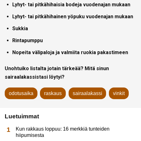
Lyhyt- tai pitkähihaisia bodeja vuodenajan mukaan
Lyhyt- tai pitkähihainen yöpuku vuodenajan mukaan
Sukkia
Rintapumppu
Nopeita välipaloja ja valmiita ruokia pakastimeen
Unohtuiko listalta jotain tärkeää?
Mitä sinun
sairaalakassistasi löytyi?
odotusaika
raskaus
sairaalakassi
vinkit
Luetuimmat
Kun rakkaus loppuu: 16 merkkiä tunteiden
hiipumisesta