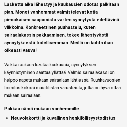
Laskettu aika lähestyy
ja kuukausien odotus palkitaan
pian. Monet vanhemmat valmistelevat kotia
pienokaisen saapumista varten synnytystä edeltävinä
viikkoina. Konkreettinen puuhastelu, kuten
sairaalakassin pakkaaminen, tekee lähestyvästä
synnytyksestä todellisemman. Meillä on kohta ihan
oikeasti vauva!
Vaikka raskaus kestää kuukausia, synnytyksen
käynnistyminen saattaa yllättää. Valmis sairaalakassi on
helppo napata mukaan sairaalaan lähtiessä. Ruuhkavuosien
toimitus kokosi muistilistan varusteista, jotka on hyvä ottaa
mukaan sairaalaan.
Pakkaa nämä mukaan vanhemmille:
Neuvolakortti ja kuvallinen henkilöllisyystodistus