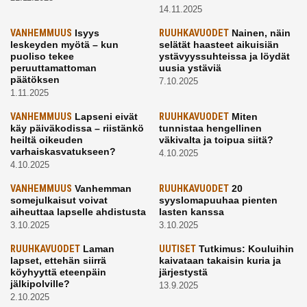
14.11.2025
VANHEMMUUS
Isyys
RUUHKAVUODET
Nainen, näin
leskeyden myötä – kun
selätät haasteet aikuisiän
puoliso tekee
ystävyyssuhteissa ja löydät
peruuttamattoman
uusia ystäviä
päätöksen
7.10.2025
1.11.2025
VANHEMMUUS
Lapseni eivät
RUUHKAVUODET
Miten
käy päiväkodissa – riistänkö
tunnistaa hengellinen
heiltä oikeuden
väkivalta ja toipua siitä?
varhaiskasvatukseen?
4.10.2025
4.10.2025
VANHEMMUUS
Vanhemman
RUUHKAVUODET
20
somejulkaisut voivat
syyslomapuuhaa pienten
aiheuttaa lapselle ahdistusta
lasten kanssa
3.10.2025
3.10.2025
RUUHKAVUODET
Laman
UUTISET
Tutkimus: Kouluihin
lapset, ettehän siirrä
kaivataan takaisin kuria ja
köyhyyttä eteenpäin
järjestystä
jälkipolville?
13.9.2025
2.10.2025