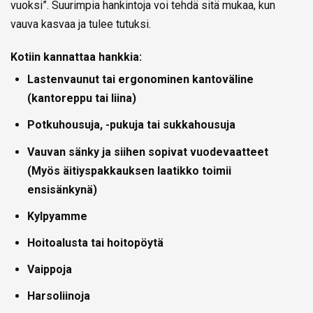
vuoksi”. Suurimpia hankintoja voi tehdä sitä mukaa, kun
vauva kasvaa ja tulee tutuksi.
Kotiin kannattaa hankkia:
Lastenvaunut tai ergonominen kantoväline
(kantoreppu tai liina)
Potkuhousuja, -pukuja tai sukkahousuja
Vauvan sänky ja siihen sopivat vuodevaatteet
(Myös äitiyspakkauksen laatikko toimii
ensisänkynä)
Kylpyamme
Hoitoalusta tai hoitopöytä
Vaippoja
Harsoliinoja