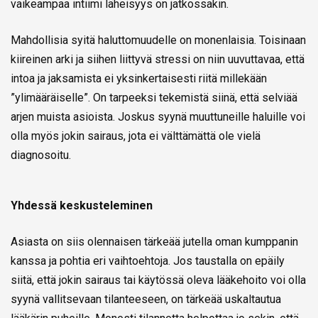
vaikeampaa intiimi läheisyys on jatkossakin.
Mahdollisia syitä haluttomuudelle on monenlaisia. Toisinaan
kiireinen arki ja siihen liittyvä stressi on niin uuvuttavaa, että
intoa ja jaksamista ei yksinkertaisesti riitä millekään
”ylimääräiselle”. On tarpeeksi tekemistä siinä, että selviää
arjen muista asioista. Joskus syynä muuttuneille haluille voi
olla myös jokin sairaus, jota ei välttämättä ole vielä
diagnosoitu.
Yhdessä keskusteleminen
Asiasta on siis olennaisen tärkeää jutella oman kumppanin
kanssa ja pohtia eri vaihtoehtoja. Jos taustalla on epäily
siitä, että jokin sairaus tai käytössä oleva lääkehoito voi olla
syynä vallitsevaan tilanteeseen, on tärkeää uskaltautua