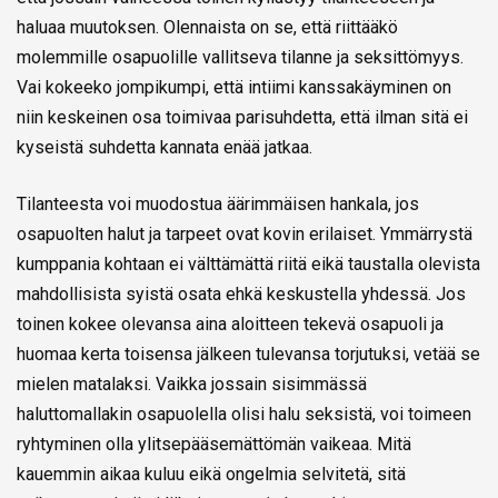
haluaa muutoksen. Olennaista on se, että riittääkö
molemmille osapuolille vallitseva tilanne ja seksittömyys.
Vai kokeeko jompikumpi, että intiimi kanssakäyminen on
niin keskeinen osa toimivaa parisuhdetta, että ilman sitä ei
kyseistä suhdetta kannata enää jatkaa.
Tilanteesta voi muodostua äärimmäisen hankala, jos
osapuolten halut ja tarpeet ovat kovin erilaiset. Ymmärrystä
kumppania kohtaan ei välttämättä riitä eikä taustalla olevista
mahdollisista syistä osata ehkä keskustella yhdessä. Jos
toinen kokee olevansa aina aloitteen tekevä osapuoli ja
huomaa kerta toisensa jälkeen tulevansa torjutuksi, vetää se
mielen matalaksi. Vaikka jossain sisimmässä
haluttomallakin osapuolella olisi halu seksistä, voi toimeen
ryhtyminen olla ylitsepääsemättömän vaikeaa. Mitä
kauemmin aikaa kuluu eikä ongelmia selvitetä, sitä