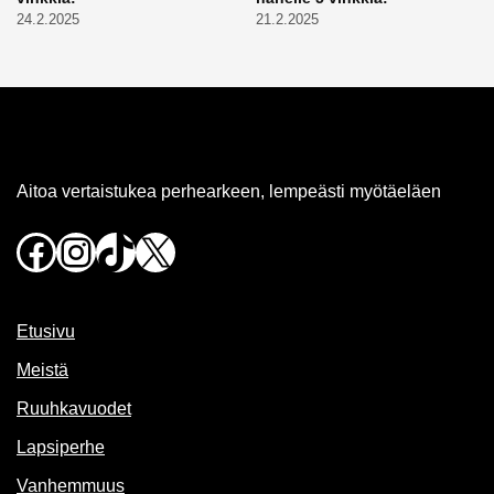
24.2.2025
21.2.2025
Aitoa vertaistukea perhearkeen, lempeästi myötäeläen
Facebook
Instagram
TikTok
X
Etusivu
Meistä
Ruuhkavuodet
Lapsiperhe
Vanhemmuus