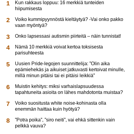
Kun rakkaus loppuu: 16 merkkiä tunteiden
hiipumisesta
Voiko kummipyynnöstä kieltäytyä? -Vai onko pakko
vaan myöntyä?
Onko lapsessasi autismin piirteitä – näin tunnistat!
Nämä 10 merkkiä voivat kertoa toksisesta
parisuhteesta
Uusien Pride-legojen suunnittelija: ”Olin aika
epämiehekäs ja aikuiset jatkuvasti kertoivat minulle,
millä minun pitäisi tai ei pitäisi leikkiä”
Muistin kehitys: miksi varhaislapsuudessa
tapahtuneita asioita on lähes mahdotonta muistaa?
Voiko suositusta white noise-kohinasta olla
enemmän haittaa kuin hyötyä?
”Potra poika”, ”siro neiti”, vai ehkä sittenkin vain
pelkkä vauva?