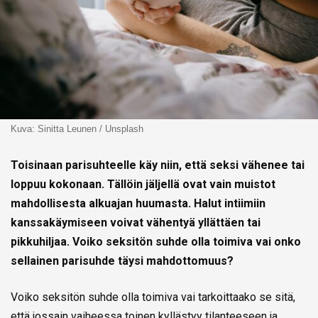
Kuva: Sinitta Leunen / Unsplash
Toisinaan parisuhteelle käy niin, että seksi vähenee tai
loppuu kokonaan. Tällöin jäljellä ovat vain muistot
mahdollisesta alkuajan huumasta. Halut intiimiin
kanssakäymiseen voivat vähentyä yllättäen tai
pikkuhiljaa. Voiko seksitön suhde olla toimiva vai onko
sellainen parisuhde täysi mahdottomuus?
Voiko seksitön suhde olla toimiva vai tarkoittaako se sitä,
että jossain vaiheessa toinen kyllästyy tilanteeseen ja