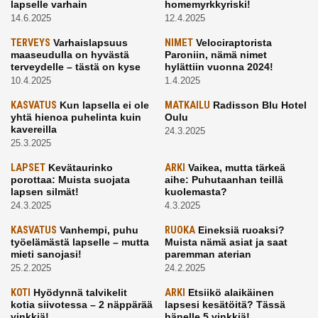
lapselle varhain
homemyrkkyriski!
14.6.2025
12.4.2025
TERVEYS
Varhaislapsuus
NIMET
Velociraptorista
maaseudulla on hyvästä
Paroniin, nämä nimet
terveydelle – tästä on kyse
hylättiin vuonna 2024!
10.4.2025
1.4.2025
KASVATUS
Kun lapsella ei ole
MATKAILU
Radisson Blu Hotel
yhtä hienoa puhelinta kuin
Oulu
kavereilla
24.3.2025
25.3.2025
LAPSET
Kevätaurinko
ARKI
Vaikea, mutta tärkeä
porottaa: Muista suojata
aihe: Puhutaanhan teillä
lapsen silmät!
kuolemasta?
24.3.2025
4.3.2025
KASVATUS
Vanhempi, puhu
RUOKA
Eineksiä ruoaksi?
työelämästä lapselle – mutta
Muista nämä asiat ja saat
mieti sanojasi!
paremman aterian
25.2.2025
24.2.2025
KOTI
Hyödynnä talvikelit
ARKI
Etsiikö alaikäinen
kotia siivotessa – 2 näppärää
lapsesi kesätöitä? Tässä
vinkkiä!
hänelle 5 vinkkiä!