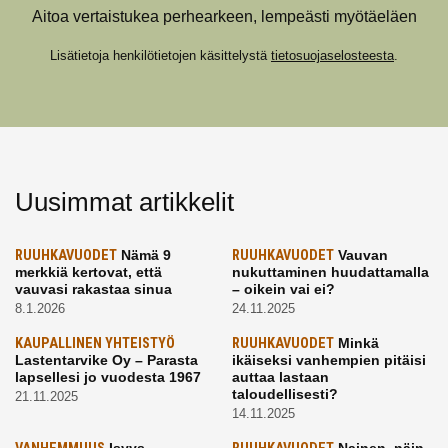
Aitoa vertaistukea perhearkeen, lempeästi myötäeläen
Lisätietoja henkilötietojen käsittelystä
tietosuojaselosteesta
.
Uusimmat artikkelit
RUUHKAVUODET
Nämä 9
RUUHKAVUODET
Vauvan
merkkiä kertovat, että
nukuttaminen huudattamalla
vauvasi rakastaa sinua
– oikein vai ei?
8.1.2026
24.11.2025
KAUPALLINEN YHTEISTYÖ
RUUHKAVUODET
Minkä
Lastentarvike Oy – Parasta
ikäiseksi vanhempien pitäisi
lapsellesi jo vuodesta 1967
auttaa lastaan
taloudellisesti?
21.11.2025
14.11.2025