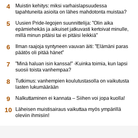
Muistin kehitys: miksi varhaislapsuudessa
tapahtuneita asioita on lähes mahdotonta muistaa?
Uusien Pride-legojen suunnittelija: ”Olin aika
epämiehekäs ja aikuiset jatkuvasti kertoivat minulle,
millä minun pitäisi tai ei pitäisi leikkiä”
Ilman raajoja syntyneen vauvan äiti: ”Elämäni paras
päätös oli pitää hänet”
”Minä haluan isin kanssa!” -Kuinka toimia, kun lapsi
suosii toista vanhempaa?
Tutkimus: vanhempien koulutustasolla on vaikutusta
lasten lukumäärään
Nalkuttaminen ei kannata – Siihen voi jopa kuolla!
Läheisen muistisairaus vaikuttaa myös ympärillä
oleviin ihmisiin!