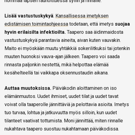
hommaa lapsen rauhoittuessa syliin ja rinnalle.
Lisää vastustuskykyä
.
Kansallisessa imetyksen
edistämisen toimintaohjeessa
todetaan, että imetys
suojaa
hyvin erilaisilta infektioilta.
Taapero saa äidinmaidosta
vastustuskykyä parantavia aineita, aivan kuten vauvakin.
Maito ei myöskään muutu yhtäkkiä sokerilitkuksi tai jotenkin
muuten huonoksi vauva-ajan jälkeen. Taapero voi saada
rinnasta paljonkin nestettä, mikä helpottaa elämää
kesähelteellä tai vaikkapa oksennustaudin aikana.
Auttaa muutoksissa.
Päiväkodin aloittaminen on iso
elämänmuutos. Uudet ihmiset, uudet tilat ja uudet tavat
voivat olla taaperolle jännittäviä ja pelottavia asioita. Imetys
tuo turvaa, lohtua ja jatkuvuutta myös silloin, kun uudet
tilanteet vaativat tottumista. Moni jännittää, miten rinnalle
nukahtava taapero suostuu nukahtamaan päiväkodissa.