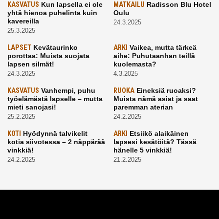
KASVATUS
Kun lapsella ei ole
MATKAILU
Radisson Blu Hotel
yhtä hienoa puhelinta kuin
Oulu
kavereilla
24.3.2025
25.3.2025
LAPSET
Kevätaurinko
ARKI
Vaikea, mutta tärkeä
porottaa: Muista suojata
aihe: Puhutaanhan teillä
lapsen silmät!
kuolemasta?
24.3.2025
4.3.2025
KASVATUS
Vanhempi, puhu
RUOKA
Eineksiä ruoaksi?
työelämästä lapselle – mutta
Muista nämä asiat ja saat
mieti sanojasi!
paremman aterian
25.2.2025
24.2.2025
KOTI
Hyödynnä talvikelit
ARKI
Etsiikö alaikäinen
kotia siivotessa – 2 näppärää
lapsesi kesätöitä? Tässä
vinkkiä!
hänelle 5 vinkkiä!
24.2.2025
21.2.2025