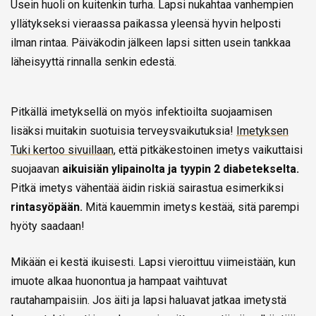
Usein huoli on kuitenkin turha. Lapsi nukahtaa vanhempien
yllätykseksi vieraassa paikassa yleensä hyvin helposti
ilman rintaa. Päiväkodin jälkeen lapsi sitten usein tankkaa
läheisyyttä rinnalla senkin edestä.
Pitkällä imetyksellä on myös infektioilta suojaamisen
lisäksi muitakin suotuisia terveysvaikutuksia!
Imetyksen
Tuki kertoo sivuillaan
, että pitkäkestoinen imetys vaikuttaisi
suojaavan
aikuisiän ylipainolta ja tyypin 2 diabetekselta.
Pitkä imetys vähentää äidin riskiä sairastua esimerkiksi
rintasyöpään.
Mitä kauemmin imetys kestää, sitä parempi
hyöty saadaan!
Mikään ei kestä ikuisesti. Lapsi vieroittuu viimeistään, kun
imuote alkaa huonontua ja hampaat vaihtuvat
rautahampaisiin. Jos äiti ja lapsi haluavat jatkaa imetystä