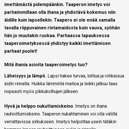
imettämästä pidempäänkin. Taaperon imetys voi
parhaimmillaan olla ihana ja yhdistävä kokemus niin
äidille kuin lapsellekin. Taapero ei ole enää samalla
tavalla riippuvainen rintamaidosta kuin vauva, syöhän
hän jo muutakin ruokaa. Parhaassa tapauksessa
taaperoimetyksessä yhdistyy kaikki imettämisen
parhaat puolet!
Mitä ihania asioita taaperoimetys tuo?
Läheisyys ja lämpö.
Lapsi hakee turvaa, lohtua ja rohkaisua
äidin rinnalta. Huikka lämmintä maitoa ja leikki jatkuu taas
nopeasti myös pikkukolhujen jälkeen.
Hyvä ja helppo nukuttamiskeino
. Imetys on ihana
rauhoittumiskeino. Taaperon nukahtaminen voi olla välillä
verrattavissa sirkukseen. Imetys helpottaa usein tätäkin