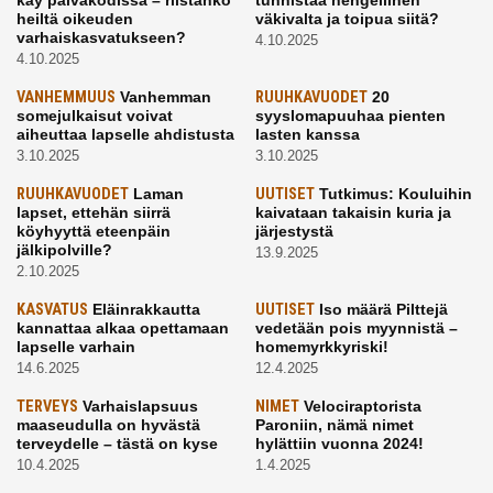
käy päiväkodissa – riistänkö
tunnistaa hengellinen
heiltä oikeuden
väkivalta ja toipua siitä?
varhaiskasvatukseen?
4.10.2025
4.10.2025
VANHEMMUUS
Vanhemman
RUUHKAVUODET
20
somejulkaisut voivat
syyslomapuuhaa pienten
aiheuttaa lapselle ahdistusta
lasten kanssa
3.10.2025
3.10.2025
RUUHKAVUODET
Laman
UUTISET
Tutkimus: Kouluihin
lapset, ettehän siirrä
kaivataan takaisin kuria ja
köyhyyttä eteenpäin
järjestystä
jälkipolville?
13.9.2025
2.10.2025
KASVATUS
Eläinrakkautta
UUTISET
Iso määrä Pilttejä
kannattaa alkaa opettamaan
vedetään pois myynnistä –
lapselle varhain
homemyrkkyriski!
14.6.2025
12.4.2025
TERVEYS
Varhaislapsuus
NIMET
Velociraptorista
maaseudulla on hyvästä
Paroniin, nämä nimet
terveydelle – tästä on kyse
hylättiin vuonna 2024!
10.4.2025
1.4.2025