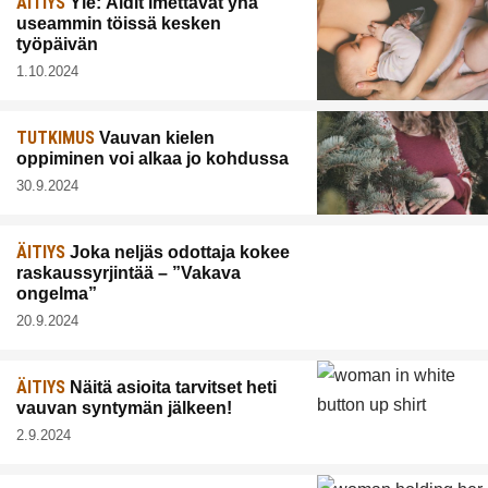
ÄITIYS
Yle: Äidit imettävät yhä
useammin töissä kesken
työpäivän
1.10.2024
TUTKIMUS
Vauvan kielen
oppiminen voi alkaa jo kohdussa
30.9.2024
ÄITIYS
Joka neljäs odottaja kokee
raskaussyrjintää – ”Vakava
ongelma”
20.9.2024
ÄITIYS
Näitä asioita tarvitset heti
vauvan syntymän jälkeen!
2.9.2024