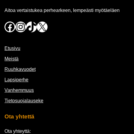
Aitoa vertaistukea perhearkeen, lempeästi myötäeläen
Facebook
Instagram
TikTok
X
Etusivu
Meistä
Ruuhkavuodet
Lapsiperhe
Vanhemmuus
Tietosuojalauseke
Ota yhtettä
Ota yhteyttä: