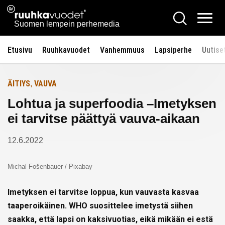
Siirry
Ruuhkavuodet.fi
Hae
Etusivulle
sisältöön
Vali
Suomen lempein perhemedia
Etusivu
Ruuhkavuodet
Vanhemmuus
Lapsiperhe
Uutise
ÄITIYS
VAUVA
,
Lohtua ja superfoodia –Imetyksen
ei tarvitse päättyä vauva-aikaan
12.6.2022
Michal Fošenbauer / Pixabay
Imetyksen ei tarvitse loppua, kun vauvasta kasvaa
taaperoikäinen. WHO suosittelee imetystä siihen
saakka, että lapsi on kaksivuotias, eikä mikään ei estä