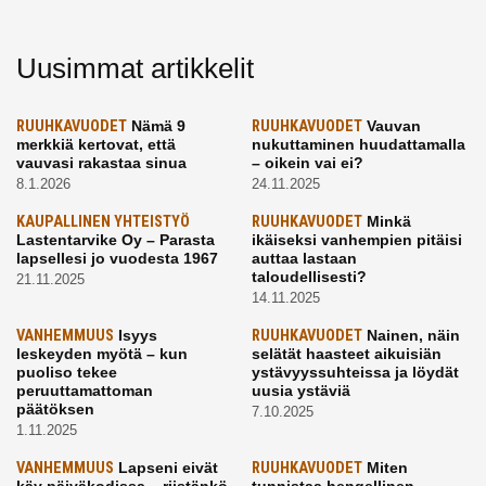
Uusimmat artikkelit
RUUHKAVUODET
Nämä 9
RUUHKAVUODET
Vauvan
merkkiä kertovat, että
nukuttaminen huudattamalla
vauvasi rakastaa sinua
– oikein vai ei?
8.1.2026
24.11.2025
KAUPALLINEN YHTEISTYÖ
RUUHKAVUODET
Minkä
Lastentarvike Oy – Parasta
ikäiseksi vanhempien pitäisi
lapsellesi jo vuodesta 1967
auttaa lastaan
taloudellisesti?
21.11.2025
14.11.2025
VANHEMMUUS
Isyys
RUUHKAVUODET
Nainen, näin
leskeyden myötä – kun
selätät haasteet aikuisiän
puoliso tekee
ystävyyssuhteissa ja löydät
peruuttamattoman
uusia ystäviä
päätöksen
7.10.2025
1.11.2025
VANHEMMUUS
Lapseni eivät
RUUHKAVUODET
Miten