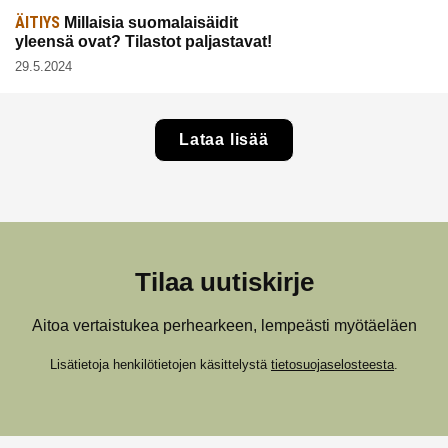
ÄITIYS
Millaisia suomalaisäidit
yleensä ovat? Tilastot paljastavat!
29.5.2024
Lataa lisää
Tilaa uutiskirje
Aitoa vertaistukea perhearkeen, lempeästi myötäeläen
Lisätietoja henkilötietojen käsittelystä
tietosuojaselosteesta
.