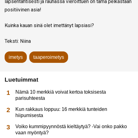
lapsentahtisesti ja rauhassa vieroittuen on tämä pelkästään
positiivinen asia!
Kuinka kauan sinä olet imettänyt lapsiasi?
Teksti: Niina
imetys
taaperoimetys
Luetuimmat
Nämä 10 merkkiä voivat kertoa toksisesta
parisuhteesta
Kun rakkaus loppuu: 16 merkkiä tunteiden
hiipumisesta
Voiko kummipyynnöstä kieltäytyä? -Vai onko pakko
vaan myöntyä?