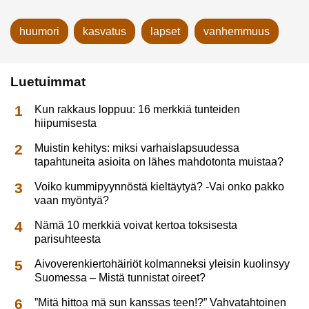
huumori
kasvatus
lapset
vanhemmuus
Luetuimmat
Kun rakkaus loppuu: 16 merkkiä tunteiden
hiipumisesta
Muistin kehitys: miksi varhaislapsuudessa
tapahtuneita asioita on lähes mahdotonta muistaa?
Voiko kummipyynnöstä kieltäytyä? -Vai onko pakko
vaan myöntyä?
Nämä 10 merkkiä voivat kertoa toksisesta
parisuhteesta
Aivoverenkiertohäiriöt kolmanneksi yleisin kuolinsyy
Suomessa – Mistä tunnistat oireet?
”Mitä hittoa mä sun kanssas teen!?” Vahvatahtoinen