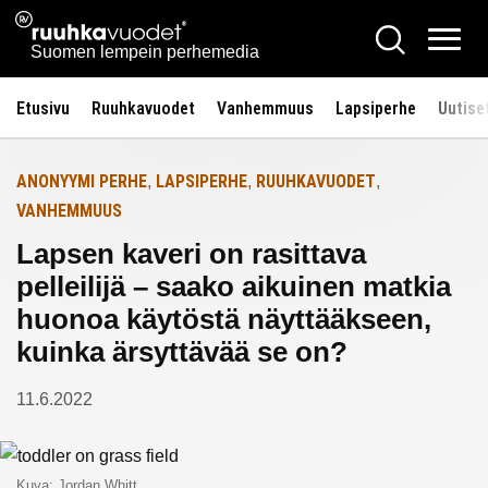
Siirry
Ruuhkavuodet.fi
Hae
Etusivulle
sisältöön
Vali
Suomen lempein perhemedia
Etusivu
Ruuhkavuodet
Vanhemmuus
Lapsiperhe
Uutise
ANONYYMI PERHE
LAPSIPERHE
RUUHKAVUODET
,
,
,
VANHEMMUUS
Lapsen kaveri on rasittava
pelleilijä – saako aikuinen matkia
huonoa käytöstä näyttääkseen,
kuinka ärsyttävää se on?
11.6.2022
Kuva: Jordan Whitt