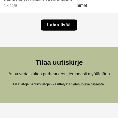
1.4.2025
Lataa lisää
Tilaa uutiskirje
Aitoa vertaistukea perhearkeen, lempeästi myötäeläen
Lisätietoja henkilötietojen käsittelystä
tietosuojaselosteesta
.