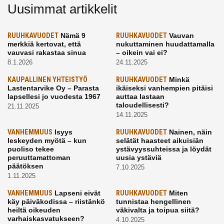
Uusimmat artikkelit
RUUHKAVUODET
Nämä 9
RUUHKAVUODET
Vauvan
merkkiä kertovat, että
nukuttaminen huudattamalla
vauvasi rakastaa sinua
– oikein vai ei?
8.1.2026
24.11.2025
KAUPALLINEN YHTEISTYÖ
RUUHKAVUODET
Minkä
Lastentarvike Oy – Parasta
ikäiseksi vanhempien pitäisi
lapsellesi jo vuodesta 1967
auttaa lastaan
taloudellisesti?
21.11.2025
14.11.2025
VANHEMMUUS
Isyys
RUUHKAVUODET
Nainen, näin
leskeyden myötä – kun
selätät haasteet aikuisiän
puoliso tekee
ystävyyssuhteissa ja löydät
peruuttamattoman
uusia ystäviä
päätöksen
7.10.2025
1.11.2025
VANHEMMUUS
Lapseni eivät
RUUHKAVUODET
Miten
käy päiväkodissa – riistänkö
tunnistaa hengellinen
heiltä oikeuden
väkivalta ja toipua siitä?
varhaiskasvatukseen?
4.10.2025