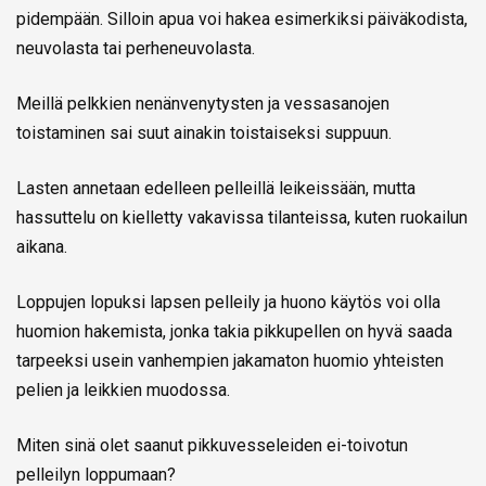
pidempään. Silloin apua voi hakea esimerkiksi päiväkodista,
neuvolasta tai perheneuvolasta.
Meillä pelkkien nenänvenytysten ja vessasanojen
toistaminen sai suut ainakin toistaiseksi suppuun.
Lasten annetaan edelleen pelleillä leikeissään, mutta
hassuttelu on kielletty vakavissa tilanteissa, kuten ruokailun
aikana.
Loppujen lopuksi lapsen pelleily ja huono käytös voi olla
huomion hakemista, jonka takia pikkupellen on hyvä saada
tarpeeksi usein vanhempien jakamaton huomio yhteisten
pelien ja leikkien muodossa.
Miten sinä olet saanut pikkuvesseleiden ei-toivotun
pelleilyn loppumaan?