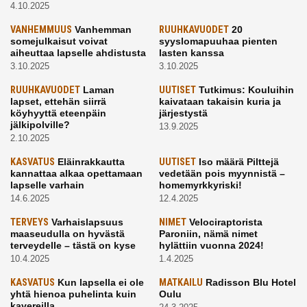
4.10.2025
VANHEMMUUS
Vanhemman
RUUHKAVUODET
20
somejulkaisut voivat
syyslomapuuhaa pienten
aiheuttaa lapselle ahdistusta
lasten kanssa
3.10.2025
3.10.2025
RUUHKAVUODET
Laman
UUTISET
Tutkimus: Kouluihin
lapset, ettehän siirrä
kaivataan takaisin kuria ja
köyhyyttä eteenpäin
järjestystä
jälkipolville?
13.9.2025
2.10.2025
KASVATUS
Eläinrakkautta
UUTISET
Iso määrä Pilttejä
kannattaa alkaa opettamaan
vedetään pois myynnistä –
lapselle varhain
homemyrkkyriski!
14.6.2025
12.4.2025
TERVEYS
Varhaislapsuus
NIMET
Velociraptorista
maaseudulla on hyvästä
Paroniin, nämä nimet
terveydelle – tästä on kyse
hylättiin vuonna 2024!
10.4.2025
1.4.2025
KASVATUS
Kun lapsella ei ole
MATKAILU
Radisson Blu Hotel
yhtä hienoa puhelinta kuin
Oulu
kavereilla