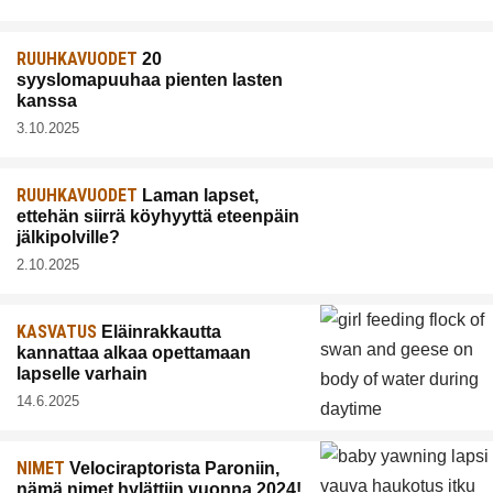
RUUHKAVUODET
20
syyslomapuuhaa pienten lasten
kanssa
3.10.2025
RUUHKAVUODET
Laman lapset,
ettehän siirrä köyhyyttä eteenpäin
jälkipolville?
2.10.2025
KASVATUS
Eläinrakkautta
kannattaa alkaa opettamaan
lapselle varhain
14.6.2025
NIMET
Velociraptorista Paroniin,
nämä nimet hylättiin vuonna 2024!