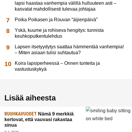
lapsi haastaa vanhempia välillä hulluuteen asti –
kasvatat mahdollisesti tulevaa johtajaa
Poika Poikasen ja Rouvan “äijienpäivä”
Yskä, kuume ja rohiseva hengitys: tunnista
keuhkoputkentulehdus
Lapsen itsetyydytys saattaa hämmentää vanhempia!
– Miten asiaan tulisi suhtautua?
Koira lapsiperheessä – Onnen tunteita ja
vastustuskykyä
Lisää aiheesta
RUUHKAVUODET
Nämä 9 merkkiä
kertovat, että vauvasi rakastaa
sinua