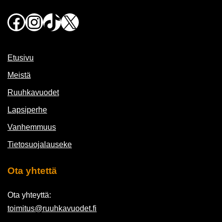
Facebook
Instagram
TikTok
X
Etusivu
Meistä
Ruuhkavuodet
Lapsiperhe
Vanhemmuus
Tietosuojalauseke
Ota yhtettä
Ota yhteyttä:
toimitus@ruuhkavuodet.fi