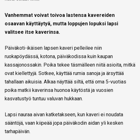
Vanhemmat voivat toivoa lastensa kavereiden
osaavan käyttäytyä, mutta loppujen lopuksi lapsi
valitsee itse kaverinsa.
Päiväkoti-ikäisen lapsen kaveri pelleilee niin
ruokapöydässä, kotona, päiväkodissa kuin kaupan
kassajonossakin. Poika tekee täsmälleen niitä asioita, mitkä
ovat kiellettyjä. Sotkee, käyttää rumia sanoja ja ärsyttää
tahallaan aikuisia. Alkaa näyttää siltä, että oma 5-vuotias
poika matkii kaverinsa huonoa käytöstä ja vuosien
kasvatustyö tuntuu valuvan hukkaan.
Lapsi nauraa aivan katketakseen, kun kaveri ei noudata
sääntöjä, vaan kiipeää jopa päiväkodin aidan yli kesken
tarhapäivän.