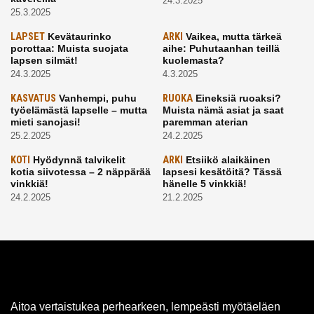
24.3.2025
25.3.2025
LAPSET
Kevätaurinko
ARKI
Vaikea, mutta tärkeä
porottaa: Muista suojata
aihe: Puhutaanhan teillä
lapsen silmät!
kuolemasta?
24.3.2025
4.3.2025
KASVATUS
Vanhempi, puhu
RUOKA
Eineksiä ruoaksi?
työelämästä lapselle – mutta
Muista nämä asiat ja saat
mieti sanojasi!
paremman aterian
25.2.2025
24.2.2025
KOTI
Hyödynnä talvikelit
ARKI
Etsiikö alaikäinen
kotia siivotessa – 2 näppärää
lapsesi kesätöitä? Tässä
vinkkiä!
hänelle 5 vinkkiä!
24.2.2025
21.2.2025
Aitoa vertaistukea perhearkeen, lempeästi myötäeläen