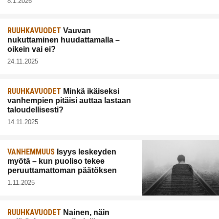
8.1.2026
RUUHKAVUODET
Vauvan
nukuttaminen huudattamalla –
oikein vai ei?
24.11.2025
RUUHKAVUODET
Minkä ikäiseksi
vanhempien pitäisi auttaa lastaan
taloudellisesti?
14.11.2025
VANHEMMUUS
Isyys leskeyden
myötä – kun puoliso tekee
peruuttamattoman päätöksen
1.11.2025
RUUHKAVUODET
Nainen, näin