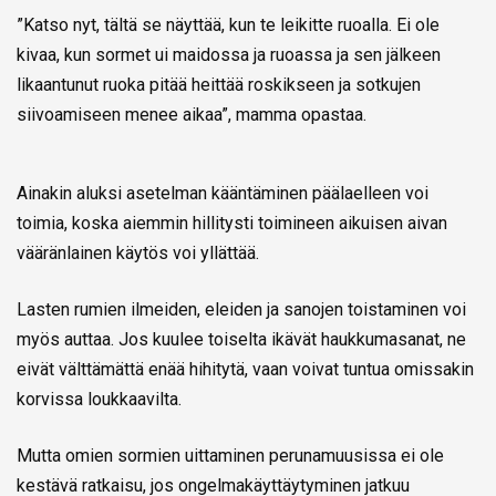
”Katso nyt, tältä se näyttää, kun te leikitte ruoalla. Ei ole
kivaa, kun sormet ui maidossa ja ruoassa ja sen jälkeen
likaantunut ruoka pitää heittää roskikseen ja sotkujen
siivoamiseen menee aikaa”, mamma opastaa.
Ainakin aluksi asetelman kääntäminen päälaelleen voi
toimia, koska aiemmin hillitysti toimineen aikuisen aivan
vääränlainen käytös voi yllättää.
Lasten rumien ilmeiden, eleiden ja sanojen toistaminen voi
myös auttaa. Jos kuulee toiselta ikävät haukkumasanat, ne
eivät välttämättä enää hihitytä, vaan voivat tuntua omissakin
korvissa loukkaavilta.
Mutta omien sormien uittaminen perunamuusissa ei ole
kestävä ratkaisu, jos ongelmakäyttäytyminen jatkuu