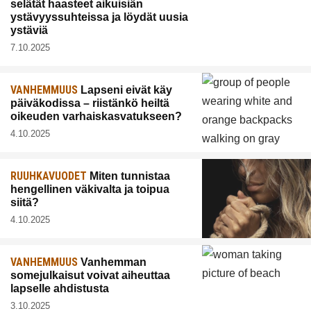
selätät haasteet aikuisiän
ystävyyssuhteissa ja löydät uusia
ystäviä
7.10.2025
VANHEMMUUS
Lapseni eivät käy
päiväkodissa – riistänkö heiltä
oikeuden varhaiskasvatukseen?
4.10.2025
RUUHKAVUODET
Miten tunnistaa
hengellinen väkivalta ja toipua
siitä?
4.10.2025
VANHEMMUUS
Vanhemman
somejulkaisut voivat aiheuttaa
lapselle ahdistusta
3.10.2025