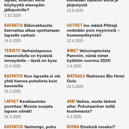
köyhyyttä eteenpäin
järjestystä
jälkipolville?
13.9.2025
2.10.2025
KASVATUS
Eläinrakkautta
UUTISET
Iso määrä Pilttejä
kannattaa alkaa opettamaan
vedetään pois myynnistä –
lapselle varhain
homemyrkkyriski!
14.6.2025
12.4.2025
TERVEYS
Varhaislapsuus
NIMET
Velociraptorista
maaseudulla on hyvästä
Paroniin, nämä nimet
terveydelle – tästä on kyse
hylättiin vuonna 2024!
10.4.2025
1.4.2025
KASVATUS
Kun lapsella ei ole
MATKAILU
Radisson Blu Hotel
yhtä hienoa puhelinta kuin
Oulu
kavereilla
24.3.2025
25.3.2025
LAPSET
Kevätaurinko
ARKI
Vaikea, mutta tärkeä
porottaa: Muista suojata
aihe: Puhutaanhan teillä
lapsen silmät!
kuolemasta?
24.3.2025
4.3.2025
KASVATUS
Vanhempi, puhu
RUOKA
Eineksiä ruoaksi?