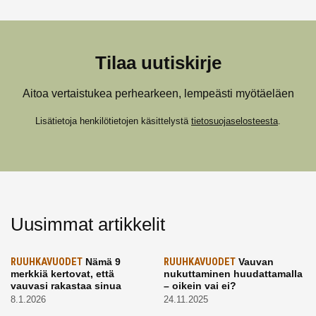
Tilaa uutiskirje
Aitoa vertaistukea perhearkeen, lempeästi myötäeläen
Lisätietoja henkilötietojen käsittelystä
tietosuojaselosteesta
.
Uusimmat artikkelit
RUUHKAVUODET
Nämä 9
RUUHKAVUODET
Vauvan
merkkiä kertovat, että
nukuttaminen huudattamalla
vauvasi rakastaa sinua
– oikein vai ei?
8.1.2026
24.11.2025