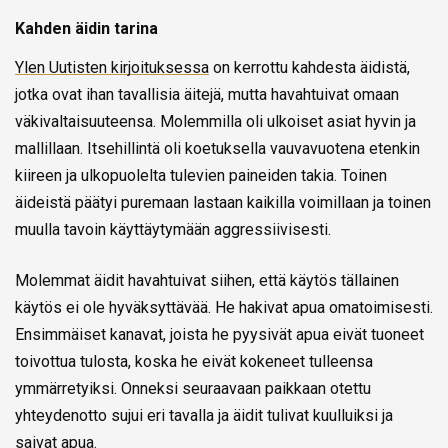
Kahden äidin tarina
Ylen Uutisten kirjoituksessa
on kerrottu kahdesta äidistä,
jotka ovat ihan tavallisia äitejä, mutta havahtuivat omaan
väkivaltaisuuteensa. Molemmilla oli ulkoiset asiat hyvin ja
mallillaan. Itsehillintä oli koetuksella vauvavuotena etenkin
kiireen ja ulkopuolelta tulevien paineiden takia. Toinen
äideistä päätyi puremaan lastaan kaikilla voimillaan ja toinen
muulla tavoin käyttäytymään aggressiivisesti.
Molemmat äidit havahtuivat siihen, että käytös tällainen
käytös ei ole hyväksyttävää. He hakivat apua omatoimisesti.
Ensimmäiset kanavat, joista he pyysivät apua eivät tuoneet
toivottua tulosta, koska he eivät kokeneet tulleensa
ymmärretyiksi. Onneksi seuraavaan paikkaan otettu
yhteydenotto sujui eri tavalla ja äidit tulivat kuulluiksi ja
saivat apua.