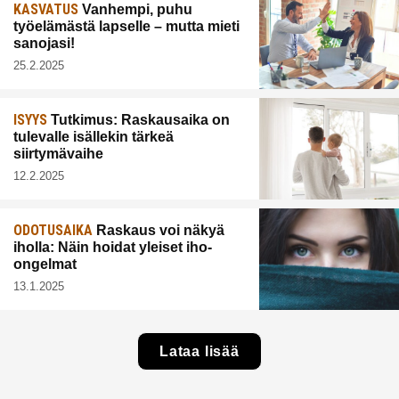
KASVATUS
Vanhempi, puhu
työelämästä lapselle – mutta mieti
sanojasi!
25.2.2025
ISYYS
Tutkimus: Raskausaika on
tulevalle isällekin tärkeä
siirtymävaihe
12.2.2025
ODOTUSAIKA
Raskaus voi näkyä
iholla: Näin hoidat yleiset iho-
ongelmat
13.1.2025
Lataa lisää