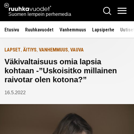
Siirry
Ruuhkavuodet.fi
Hae
Etusivulle
sisältöön
Vali
Suomen lempein perhemedia
Etusivu
Ruuhkavuodet
Vanhemmuus
Lapsiperhe
Uutise
LAPSET
ÄITIYS
VANHEMMUUS
VAUVA
,
,
,
Väkivaltaisuus omia lapsia
kohtaan -”Uskoisitko millainen
raivotar olen kotona?”
16.5.2022