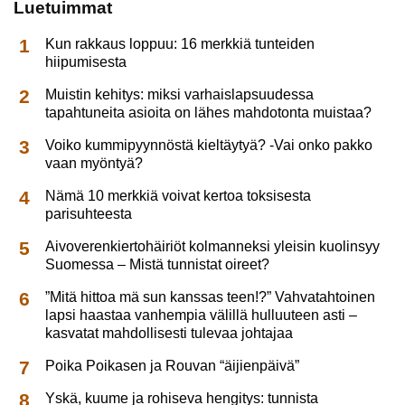
Luetuimmat
Kun rakkaus loppuu: 16 merkkiä tunteiden
hiipumisesta
Muistin kehitys: miksi varhaislapsuudessa
tapahtuneita asioita on lähes mahdotonta muistaa?
Voiko kummipyynnöstä kieltäytyä? -Vai onko pakko
vaan myöntyä?
Nämä 10 merkkiä voivat kertoa toksisesta
parisuhteesta
Aivoverenkiertohäiriöt kolmanneksi yleisin kuolinsyy
Suomessa – Mistä tunnistat oireet?
”Mitä hittoa mä sun kanssas teen!?” Vahvatahtoinen
lapsi haastaa vanhempia välillä hulluuteen asti –
kasvatat mahdollisesti tulevaa johtajaa
Poika Poikasen ja Rouvan “äijienpäivä”
Yskä, kuume ja rohiseva hengitys: tunnista