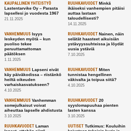
KAUPALLINEN YHTEISTYÖ
RUUHKAVUODET
Minkä
Lastentarvike Oy – Parasta
ikäiseksi vanhempien pitäisi
lapsellesi jo vuodesta 1967
auttaa lastaan
taloudellisesti?
21.11.2025
14.11.2025
VANHEMMUUS
Isyys
RUUHKAVUODET
Nainen, näin
leskeyden myötä – kun
selätät haasteet aikuisiän
puoliso tekee
ystävyyssuhteissa ja löydät
peruuttamattoman
uusia ystäviä
päätöksen
7.10.2025
1.11.2025
VANHEMMUUS
Lapseni eivät
RUUHKAVUODET
Miten
käy päiväkodissa – riistänkö
tunnistaa hengellinen
heiltä oikeuden
väkivalta ja toipua siitä?
varhaiskasvatukseen?
4.10.2025
4.10.2025
VANHEMMUUS
Vanhemman
RUUHKAVUODET
20
somejulkaisut voivat
syyslomapuuhaa pienten
aiheuttaa lapselle ahdistusta
lasten kanssa
3.10.2025
3.10.2025
RUUHKAVUODET
Laman
UUTISET
Tutkimus: Kouluihin
lapset, ettehän siirrä
kaivataan takaisin kuria ja