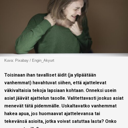
Kuva: Pixabay / Engin_Akyurt
Toisinaan ihan tavalliset äidit (ja ylipäätään
vanhemmat) havahtuvat siihen, että ajattelevat
väkivaltaisia tekoja lapsiaan kohtaan. Onneksi usein
asiat jäävät ajattelun tasolle. Valitettavasti joskus asiat
menevät tätä pidemmälle. Uskaltavatko vanhemmat
hakea apua, jos huomaavat ajattelevansa tai
tekevänsä asioita, jotka voivat satuttaa lasta? Onko