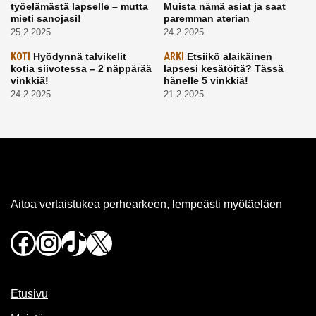
työelämästä lapselle – mutta
Muista nämä asiat ja saat
mieti sanojasi!
paremman aterian
25.2.2025
24.2.2025
KOTI
Hyödynnä talvikelit
ARKI
Etsiikö alaikäinen
kotia siivotessa – 2 näppärää
lapsesi kesätöitä? Tässä
vinkkiä!
hänelle 5 vinkkiä!
24.2.2025
21.2.2025
Aitoa vertaistukea perhearkeen, lempeästi myötäeläen
Facebook
Instagram
TikTok
X
Etusivu