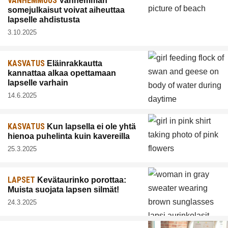
VANHEMMUUS
Vanhemman
somejulkaisut voivat aiheuttaa
lapselle ahdistusta
3.10.2025
KASVATUS
Eläinrakkautta
kannattaa alkaa opettamaan
lapselle varhain
14.6.2025
KASVATUS
Kun lapsella ei ole yhtä
hienoa puhelinta kuin kavereilla
25.3.2025
LAPSET
Kevätaurinko porottaa:
Muista suojata lapsen silmät!
24.3.2025