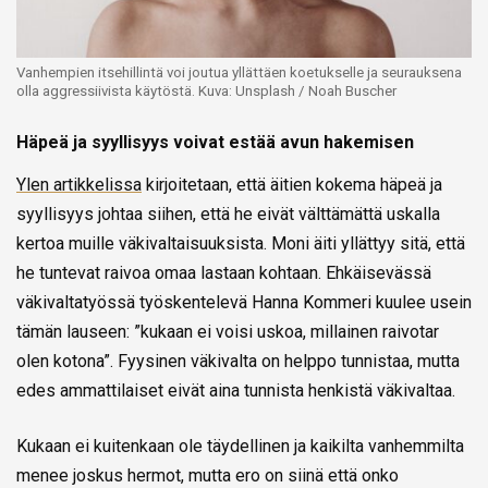
Vanhempien itsehillintä voi joutua yllättäen koetukselle ja seurauksena
olla aggressiivista käytöstä. Kuva: Unsplash / Noah Buscher
Häpeä ja syyllisyys voivat estää avun hakemisen
Ylen artikkelissa
kirjoitetaan, että äitien kokema häpeä ja
syyllisyys johtaa siihen, että he eivät välttämättä uskalla
kertoa muille väkivaltaisuuksista. Moni äiti yllättyy sitä, että
he tuntevat raivoa omaa lastaan kohtaan. Ehkäisevässä
väkivaltatyössä työskentelevä Hanna Kommeri kuulee usein
tämän lauseen: ”kukaan ei voisi uskoa, millainen raivotar
olen kotona”. Fyysinen väkivalta on helppo tunnistaa, mutta
edes ammattilaiset eivät aina tunnista henkistä väkivaltaa.
Kukaan ei kuitenkaan ole täydellinen ja kaikilta vanhemmilta
menee joskus hermot, mutta ero on siinä että onko