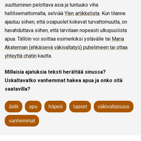
suuttuminen pelottava asia ja tuntuuko viha
hallitsemattomalta, selviää
Ylen artikkelista
. Kun tilanne
ajautuu siihen, että osapuolet kokevat turvattomuutta, on
havahduttava siihen, että tarvitaan nopeasti ulkopuolista
apua. Tällöin voi soittaa esimerkiksi ystävälle tai
Maria
Akatemian (ehkäisevä väkivaltatyö) puhelimeen tai ottaa
yhteyttä chatin
kautta.
Millaisia ajatuksia teksti herättää sinussa?
Uskaltavatko vanhemmat hakea apua ja onko sitä
saatavilla?
äidit
apu
häpeä
lapset
väkivaltaisuus
vanhemmat