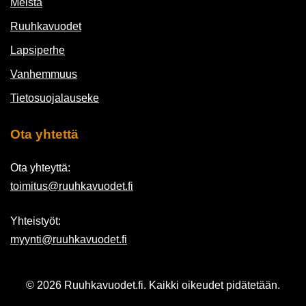
Meistä
Ruuhkavuodet
Lapsiperhe
Vanhemmuus
Tietosuojalauseke
Ota yhtettä
Ota yhteyttä:
toimitus@ruuhkavuodet.fi
Yhteistyöt:
myynti@ruuhkavuodet.fi
© 2026 Ruuhkavuodet.fi. Kaikki oikeudet pidätetään.