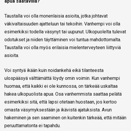
apua saatavilla?
Taustalla voi olla monenlaisia asioita, jotka johtavat
väkivaltaisuuden ajatteluun tai tekoihin. Vanhempi voi olla
esimerkiksi todella väsynyt tai uupunut. Ulkopuolelta tulevat
odotukset ja niiden täyttäminen voi tuntua mahdottomalta.
Taustalla voi olla myös erilaisia mielenterveyteen liittyviä
asioita.
Voi syntyä ikään kuin noidankehä eikä tilanteesta
ulospääsyä välttämättä löydy omin voimin. Kun vanhempi
huomaa, että kaikki ei ole kunnossa, on tärkeää uskaltaa
hakea ulkopuolista apua. Osa vanhemmista saattaa pelätä
esimerkiksi sitä, että lapsi otetaan huostaan, jos kertoo
omasta väsymyksestään ja ikävistä ajatuksista. Avun
hakeminen ja sen saaminen on kuitenkin tärkeää, että mitään
peruuttamatonta ei tapahdu.