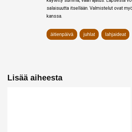
käytetty summa, vaan ajatus. Lapsesta voi ol
salaisuutta itsellään. Valmistelut ovat my
kanssa.
äitienpäivä
juhlat
lahjaideat
Lisää aiheesta