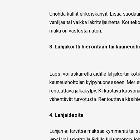
Unohda kalliit erikoiskahvit. Lisää suoda
vaniljaa tai vaikka lakritsijauhetta. Kotit
maku on vastustamaton.
3. Lahjakortti hierontaan tai kauneush
Lapsi voi askarrella äidille lahjakortin k
kauneushoitolan kylpyhuoneeseen. Merisuo
rentouttava jalkakylpy. Kirkastava kasvona
vähentävät turvotusta. Rentouttava käsih
4. Lahjaideoita
Lahjan ei tarvitse maksaa kymmeniä tai sa
lapsi voi askarrella äidille kirjanmerkin, jo