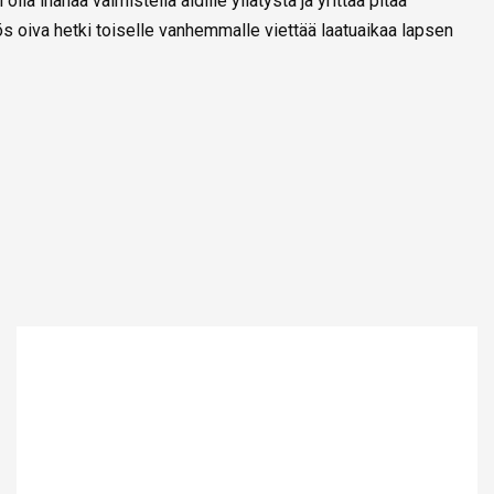
la ihanaa valmistella äidille yllätystä ja yrittää pitää
ös oiva hetki toiselle vanhemmalle viettää laatuaikaa lapsen