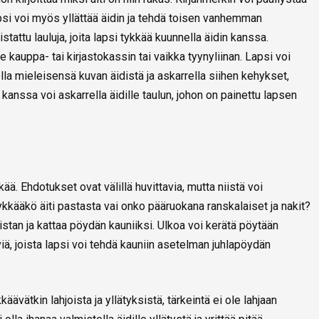
apsi voi myös yllättää äidin ja tehdä toisen vanhemman
istattu lauluja, joita lapsi tykkää kuunnella äidin kanssa.
le kauppa- tai kirjastokassin tai vaikka tyynyliinan. Lapsi voi
a mieleisensä kuvan äidistä ja askarrella siihen kehykset,
anssa voi askarrella äidille taulun, johon on painettu lapsen
ää. Ehdotukset ovat välillä huvittavia, mutta niistä voi
ykkääkö äiti pastasta vai onko pääruokana ranskalaiset ja nakit?
istan ja kattaa pöydän kauniiksi. Ulkoa voi kerätä pöytään
iviä, joista lapsi voi tehdä kauniin asetelman juhlapöydän
äävätkin lahjoista ja yllätyksistä, tärkeintä ei ole lahjaan