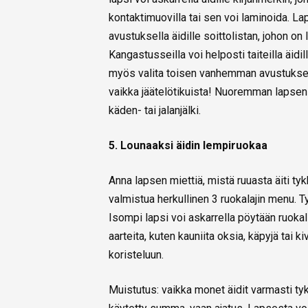
kontaktimuovilla tai sen voi laminoida. L
avustuksella äidille soittolistan, johon on l
Kangastusseilla voi helposti taiteilla äidil
myös valita toisen vanhemman avustuksell
vaikka jäätelötikuista! Nuoremman lapsen k
käden- tai jalanjälki.
5. Lounaaksi äidin lempiruokaa
Anna lapsen miettiä, mistä ruuasta äiti tykk
valmistua herkullinen 3 ruokalajin menu. T
Isompi lapsi voi askarrella pöytään ruokal
aarteita, kuten kauniita oksia, käpyjä tai k
koristeluun.
Muistutus: vaikka monet äidit varmasti tykk