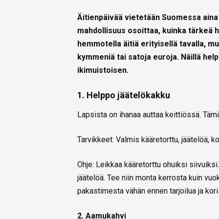
Äitienpäivää vietetään Suomessa aina 
mahdollisuus osoittaa, kuinka tärkeä he
hemmotella äitiä erityisellä tavalla, mut
kymmeniä tai satoja euroja. Näillä helpo
ikimuistoisen.
1.
Helppo jäätelökakku
Lapsista on ihanaa auttaa keittiössä. Tämä
Tarvikkeet: Valmis kääretorttu, jäätelöä, 
Ohje: Leikkaa kääretorttu ohuiksi siivuiksi
jäätelöä. Tee niin monta kerrosta kuin vu
pakastimesta vähän ennen tarjoilua ja kor
2. Aamukahvi