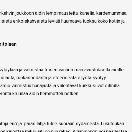
tinkahvin joukkoon äidin lempimausteita: kanelia, kardemummaa,
ekoisista erikoiskahveista leviää huumaava tuoksu koko kotiin ja
oitolaan
otikylpylään ja valmistaa toisen vanhemman avustuksella äidille
lasta, ruokasoodasta ja eteerisestä öljystä syntyy
amio valmistuu hunajasta ja viilentävät kurkkusiivut silmillä
ieronta kruunaa äidin hemmotteluhetken.
toja euroja: paras lahja tulee suoraan sydämestä. Lukutoukan
hon kirjoittaa miksi äiti on niin rakas. Kirjanmerkin voi päällystää