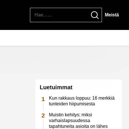
Hae
Meistä
Luetuimmat
Kun rakkaus loppuu: 16 merkkiä
tunteiden hiipumisesta
Muistin kehitys: miksi
varhaislapsuudessa
tapahtuneita asioita on lähes