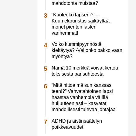
mahdotonta muistaa?
”Kuoleeko lapseni?” -
Kuumekouristus säikäyttää
monet pienten lasten
vanhemmat!
Voiko kummipyynnöstä
kieltäytyä? -Vai onko pakko vaan
myöntyä?
Nämä 10 merkkiä voivat kertoa
toksisesta parisuhteesta
”Mitä hittoa mä sun kanssas
teen!?” Vahvatahtoinen lapsi
haastaa vanhempia välillä
hulluuteen asti – kasvatat
mahdollisesti tulevaa johtajaa
ADHD ja aistinsäätelyn
poikkeavuudet