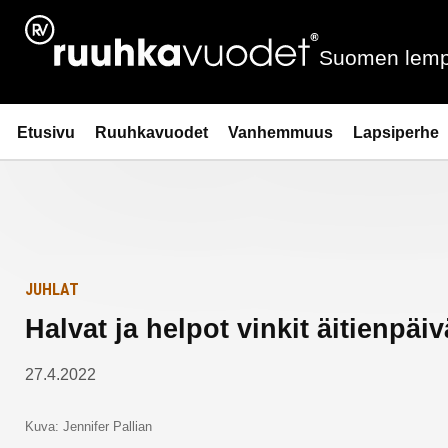
Siirry
Etusivulle
sisältöön
Suomen lemp
Ruuhkavuodet.fi
Etusivu
Ruuhkavuodet
Vanhemmuus
Lapsiperhe
JUHLAT
Halvat ja helpot vinkit äitienpäi
27.4.2022
Kuva: Jennifer Pallian