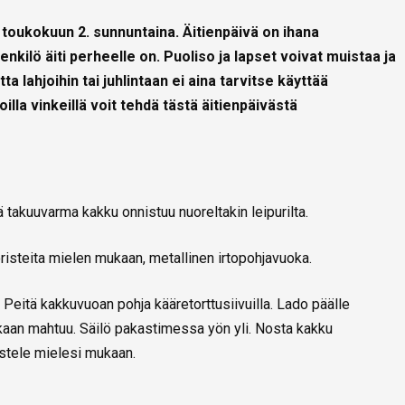
toukokuun 2. sunnuntaina. Äitienpäivä on ihana
nkilö äiti perheelle on. Puoliso ja lapset voivat muistaa ja
ta lahjoihin tai juhlintaan ei aina tarvitse käyttää
illa vinkeillä voit tehdä tästä äitienpäivästä
 takuuvarma kakku onnistuu nuoreltakin leipurilta.
koristeita mielen mukaan, metallinen irtopohjavuoka.
. Peitä kakkuvuoan pohja kääretorttusiivuilla. Lado päälle
okaan mahtuu. Säilö pakastimessa yön yli. Nosta kakku
istele mielesi mukaan.