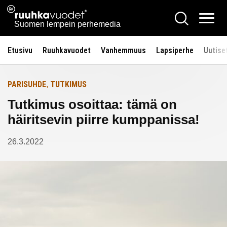
Siirry
Ruuhkavuodet.fi
Hae
Etusivulle
sisältöön
Vali
Suomen lempein perhemedia
Etusivu
Ruuhkavuodet
Vanhemmuus
Lapsiperhe
Uutise
PARISUHDE
TUTKIMUS
,
Tutkimus osoittaa: tämä on
häiritsevin piirre kumppanissa!
26.3.2022