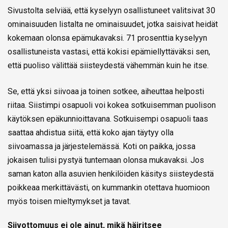
Sivustolta selviää, että kyselyyn osallistuneet valitsivat 30
ominaisuuden listalta ne ominaisuudet, jotka saisivat heidät
kokemaan olonsa epämukavaksi. 71 prosenttia kyselyyn
osallistuneista vastasi, että kokisi epämiellyttäväksi sen,
että puoliso välittää siisteydestä vähemmän kuin he itse.
Se, että yksi siivoaa ja toinen sotkee, aiheuttaa helposti
riitaa. Siistimpi osapuoli voi kokea sotkuisemman puolison
käytöksen epäkunnioittavana. Sotkuisempi osapuoli taas
saattaa ahdistua siitä, että koko ajan täytyy olla
siivoamassa ja järjestelemässä. Koti on paikka, jossa
jokaisen tulisi pystyä tuntemaan olonsa mukavaksi. Jos
saman katon alla asuvien henkilöiden käsitys siisteydestä
poikkeaa merkittävästi, on kummankin otettava huomioon
myös toisen mieltymykset ja tavat.
Siivottomuus ei ole ainut, mikä häiritsee