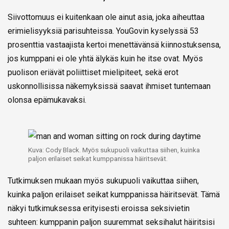
Siivottomuus ei kuitenkaan ole ainut asia, joka aiheuttaa
erimielisyyksiä parisuhteissa. YouGovin kyselyssä 53
prosenttia vastaajista kertoi menettävänsä kiinnostuksensa,
jos kumppani ei ole yhtä älykäs kuin he itse ovat. Myös
puolison eriävät poliittiset mielipiteet, sekä erot
uskonnollisissa näkemyksissä saavat ihmiset tuntemaan
olonsa epämukavaksi.
Kuva: Cody Black. Myös sukupuoli vaikuttaa siihen, kuinka
paljon erilaiset seikat kumppanissa häiritsevät.
Tutkimuksen mukaan myös sukupuoli vaikuttaa siihen,
kuinka paljon erilaiset seikat kumppanissa häiritsevät. Tämä
näkyi tutkimuksessa erityisesti eroissa seksivietin
suhteen: kumppanin paljon suuremmat seksihalut häiritsisi