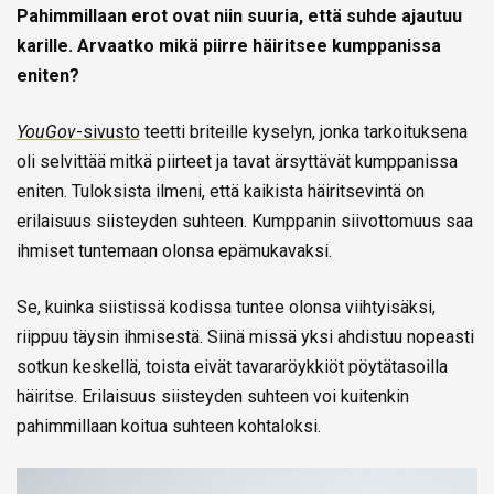
Pahimmillaan erot ovat niin suuria, että suhde ajautuu
karille. Arvaatko mikä piirre häiritsee kumppanissa
eniten?
YouGov
-sivusto
teetti briteille kyselyn, jonka tarkoituksena
oli selvittää mitkä piirteet ja tavat ärsyttävät kumppanissa
eniten. Tuloksista ilmeni, että kaikista häiritsevintä on
erilaisuus siisteyden suhteen. Kumppanin siivottomuus saa
ihmiset tuntemaan olonsa epämukavaksi.
Se, kuinka siistissä kodissa tuntee olonsa viihtyisäksi,
riippuu täysin ihmisestä. Siinä missä yksi ahdistuu nopeasti
sotkun keskellä, toista eivät tavararöykkiöt pöytätasoilla
häiritse. Erilaisuus siisteyden suhteen voi kuitenkin
pahimmillaan koitua suhteen kohtaloksi.