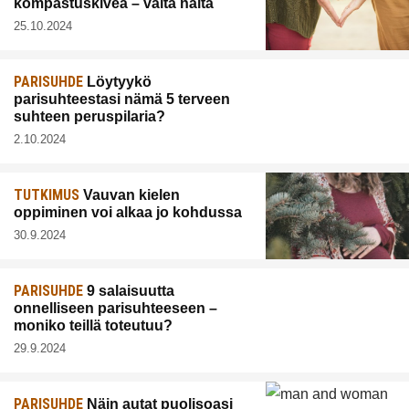
kompastuskiveä – vältä näitä
25.10.2024
PARISUHDE
Löytyykö
parisuhteestasi nämä 5 terveen
suhteen peruspilaria?
2.10.2024
TUTKIMUS
Vauvan kielen
oppiminen voi alkaa jo kohdussa
30.9.2024
PARISUHDE
9 salaisuutta
onnelliseen parisuhteeseen –
moniko teillä toteutuu?
29.9.2024
PARISUHDE
Näin autat puolisoasi