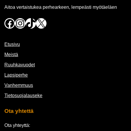
Aitoa vertaistukea perhearkeen, lempeästi myötäeläen
Facebook
Instagram
TikTok
X
Etusivu
Meistä
Ruuhkavuodet
Lapsiperhe
Vanhemmuus
Tietosuojalauseke
Ota yhtettä
Ota yhteyttä: