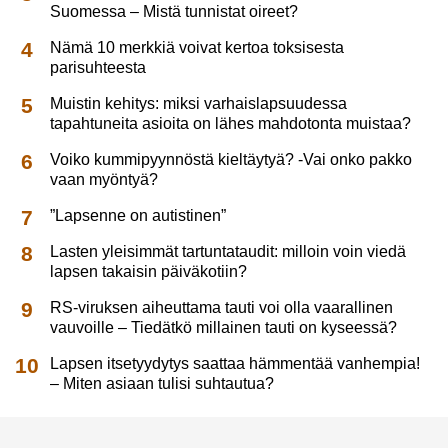
Suomessa – Mistä tunnistat oireet?
Nämä 10 merkkiä voivat kertoa toksisesta
parisuhteesta
Muistin kehitys: miksi varhaislapsuudessa
tapahtuneita asioita on lähes mahdotonta muistaa?
Voiko kummipyynnöstä kieltäytyä? -Vai onko pakko
vaan myöntyä?
”Lapsenne on autistinen”
Lasten yleisimmät tartuntataudit: milloin voin viedä
lapsen takaisin päiväkotiin?
RS-viruksen aiheuttama tauti voi olla vaarallinen
vauvoille – Tiedätkö millainen tauti on kyseessä?
Lapsen itsetyydytys saattaa hämmentää vanhempia!
– Miten asiaan tulisi suhtautua?