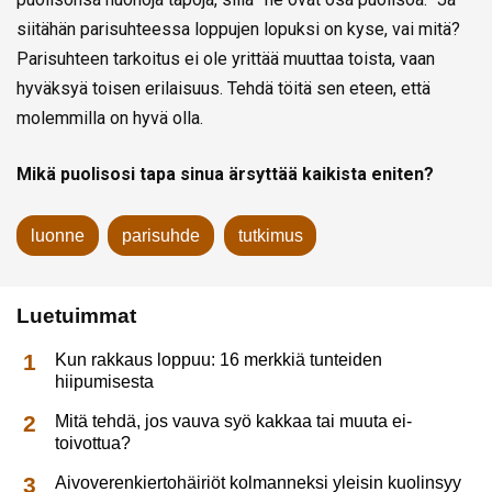
siitähän parisuhteessa loppujen lopuksi on kyse, vai mitä?
Parisuhteen tarkoitus ei ole yrittää muuttaa toista, vaan
hyväksyä toisen erilaisuus. Tehdä töitä sen eteen, että
molemmilla on hyvä olla.
Mikä puolisosi tapa sinua ärsyttää kaikista eniten?
luonne
parisuhde
tutkimus
Luetuimmat
Kun rakkaus loppuu: 16 merkkiä tunteiden
hiipumisesta
Mitä tehdä, jos vauva syö kakkaa tai muuta ei-
toivottua?
Aivoverenkiertohäiriöt kolmanneksi yleisin kuolinsyy