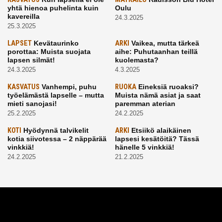
yhtä hienoa puhelinta kuin
Oulu
kavereilla
24.3.2025
25.3.2025
LAPSET
Kevätaurinko
ARKI
Vaikea, mutta tärkeä
porottaa: Muista suojata
aihe: Puhutaanhan teillä
lapsen silmät!
kuolemasta?
24.3.2025
4.3.2025
KASVATUS
Vanhempi, puhu
RUOKA
Eineksiä ruoaksi?
työelämästä lapselle – mutta
Muista nämä asiat ja saat
mieti sanojasi!
paremman aterian
25.2.2025
24.2.2025
KOTI
Hyödynnä talvikelit
ARKI
Etsiikö alaikäinen
kotia siivotessa – 2 näppärää
lapsesi kesätöitä? Tässä
vinkkiä!
hänelle 5 vinkkiä!
24.2.2025
21.2.2025