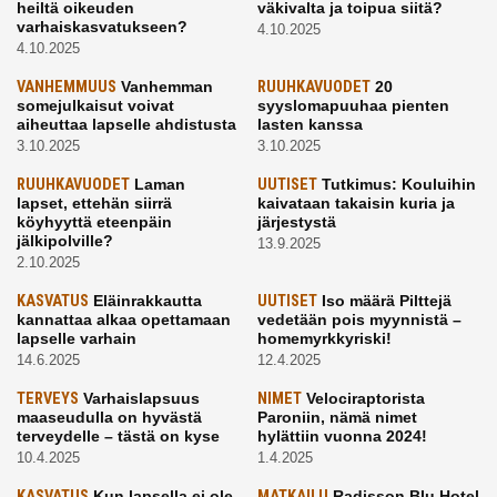
heiltä oikeuden
väkivalta ja toipua siitä?
varhaiskasvatukseen?
4.10.2025
4.10.2025
VANHEMMUUS
Vanhemman
RUUHKAVUODET
20
somejulkaisut voivat
syyslomapuuhaa pienten
aiheuttaa lapselle ahdistusta
lasten kanssa
3.10.2025
3.10.2025
RUUHKAVUODET
Laman
UUTISET
Tutkimus: Kouluihin
lapset, ettehän siirrä
kaivataan takaisin kuria ja
köyhyyttä eteenpäin
järjestystä
jälkipolville?
13.9.2025
2.10.2025
KASVATUS
Eläinrakkautta
UUTISET
Iso määrä Pilttejä
kannattaa alkaa opettamaan
vedetään pois myynnistä –
lapselle varhain
homemyrkkyriski!
14.6.2025
12.4.2025
TERVEYS
Varhaislapsuus
NIMET
Velociraptorista
maaseudulla on hyvästä
Paroniin, nämä nimet
terveydelle – tästä on kyse
hylättiin vuonna 2024!
10.4.2025
1.4.2025
KASVATUS
Kun lapsella ei ole
MATKAILU
Radisson Blu Hotel