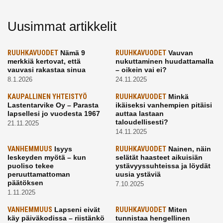
Uusimmat artikkelit
RUUHKAVUODET
Nämä 9
RUUHKAVUODET
Vauvan
merkkiä kertovat, että
nukuttaminen huudattamalla
vauvasi rakastaa sinua
– oikein vai ei?
8.1.2026
24.11.2025
KAUPALLINEN YHTEISTYÖ
RUUHKAVUODET
Minkä
Lastentarvike Oy – Parasta
ikäiseksi vanhempien pitäisi
lapsellesi jo vuodesta 1967
auttaa lastaan
taloudellisesti?
21.11.2025
14.11.2025
VANHEMMUUS
Isyys
RUUHKAVUODET
Nainen, näin
leskeyden myötä – kun
selätät haasteet aikuisiän
puoliso tekee
ystävyyssuhteissa ja löydät
peruuttamattoman
uusia ystäviä
päätöksen
7.10.2025
1.11.2025
VANHEMMUUS
Lapseni eivät
RUUHKAVUODET
Miten
käy päiväkodissa – riistänkö
tunnistaa hengellinen