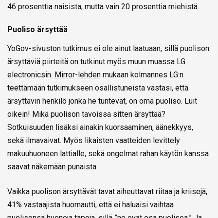
46 prosenttia naisista, mutta vain 20 prosenttia miehistä.
Puoliso ärsyttää
YoGov-sivuston tutkimus ei ole ainut laatuaan, sillä puolison
ärsyttäviä piirteitä on tutkinut myös muun muassa LG
electronicsin.
Mirror-lehden
mukaan kolmannes LG:n
teettämään tutkimukseen osallistuneista vastasi, että
ärsyttävin henkilö jonka he tuntevat, on oma puoliso. Luit
oikein! Mikä puolison tavoissa sitten ärsyttää?
Sotkuisuuden lisäksi ainakin kuorsaaminen, äänekkyys,
sekä ilmavaivat. Myös likaisten vaatteiden levittely
makuuhuoneen lattialle, sekä ongelmat rahan käytön kanssa
saavat näkemään punaista.
Vaikka puolison ärsyttävät tavat aiheuttavat riitaa ja kriisejä,
41% vastaajista huomautti, että ei haluaisi vaihtaa
puolisonsa huonoja tapoja, sillä ”ne ovat osa puolisoa.” Ja