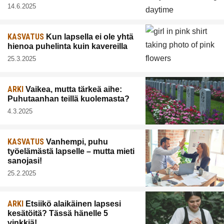
14.6.2025
KASVATUS
Kun lapsella ei ole yhtä
hienoa puhelinta kuin kavereilla
25.3.2025
ARKI
Vaikea, mutta tärkeä aihe:
Puhutaanhan teillä kuolemasta?
4.3.2025
KASVATUS
Vanhempi, puhu
työelämästä lapselle – mutta mieti
sanojasi!
25.2.2025
ARKI
Etsiikö alaikäinen lapsesi
kesätöitä? Tässä hänelle 5
vinkkiä!