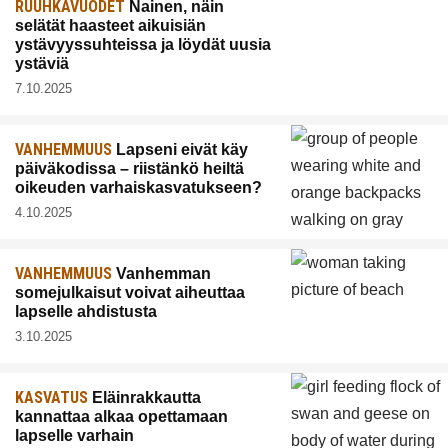
RUUHKAVUODET
Nainen, näin
selätät haasteet aikuisiän
ystävyyssuhteissa ja löydät uusia
ystäviä
7.10.2025
VANHEMMUUS
Lapseni eivät käy
päiväkodissa – riistänkö heiltä
oikeuden varhaiskasvatukseen?
4.10.2025
VANHEMMUUS
Vanhemman
somejulkaisut voivat aiheuttaa
lapselle ahdistusta
3.10.2025
KASVATUS
Eläinrakkautta
kannattaa alkaa opettamaan
lapselle varhain