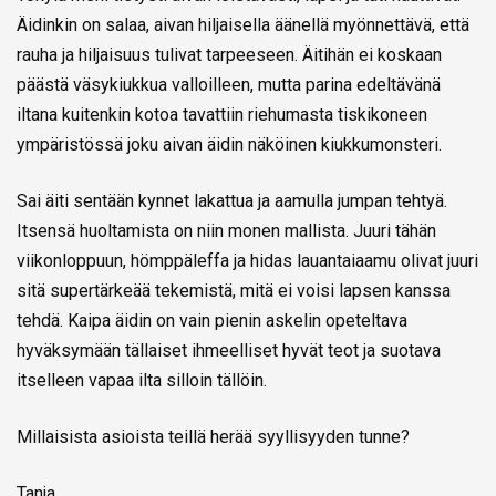
Äidinkin on salaa, aivan hiljaisella äänellä myönnettävä, että
rauha ja hiljaisuus tulivat tarpeeseen. Äitihän ei koskaan
päästä väsykiukkua valloilleen, mutta parina edeltävänä
iltana kuitenkin kotoa tavattiin riehumasta tiskikoneen
ympäristössä joku aivan äidin näköinen kiukkumonsteri.
Sai äiti sentään kynnet lakattua ja aamulla jumpan tehtyä.
Itsensä huoltamista on niin monen mallista. Juuri tähän
viikonloppuun, hömppäleffa ja hidas lauantaiaamu olivat juuri
sitä supertärkeää tekemistä, mitä ei voisi lapsen kanssa
tehdä. Kaipa äidin on vain pienin askelin opeteltava
hyväksymään tällaiset ihmeelliset hyvät teot ja suotava
itselleen vapaa ilta silloin tällöin.
Millaisista asioista teillä herää syyllisyyden tunne?
Tanja