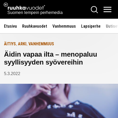
Siirry
Ruuhkavuodet.fi
Hae
Etusivulle
sisältöön
Vali
Suomen lempein perhemedia
Etusivu
Ruuhkavuodet
Vanhemmuus
Lapsiperhe
Uutise
ÄITIYS
ARKI
VANHEMMUUS
,
,
Äidin vapaa ilta – menopaluu
syyllisyyden syövereihin
5.3.2022