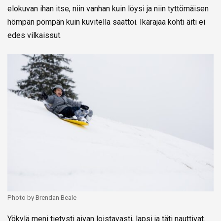
elokuvan ihan itse, niin vanhan kuin löysi ja niin tyttömäisen
hömpän pömpän kuin kuvitella saattoi. Ikärajaa kohti äiti ei
edes vilkaissut.
Photo by Brendan Beale
Yökylä meni tietysti aivan loistavasti, lapsi ja täti nauttivat.