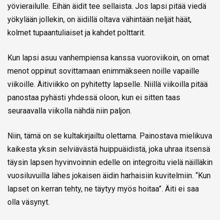
yövierailulle. Eihän äidit tee sellaista. Jos lapsi pitää viedä
yökylään jollekin, on äidillä oltava vähintään neljät häät,
kolmet tupaantuliaiset ja kahdet polttarit.
Kun lapsi asuu vanhempiensa kanssa vuoroviikoin, on omat
menot oppinut sovittamaan enimmäkseen noille vapaille
viikoille. Äitiviikko on pyhitetty lapselle. Niillä viikoilla pitää
panostaa pyhästi yhdessä oloon, kun ei sitten taas
seuraavalla viikolla nähdä niin paljon.
Niin, tämä on se kultakirjailtu olettama. Painostava mielikuva
kaikesta yksin selviävästä huippuäidistä, joka uhraa itsensä
täysin lapsen hyvinvoinnin edelle on integroitu vielä näilläkin
vuosiluvuilla lähes jokaisen äidin harhaisiin kuvitelmiin. “Kun
lapset on kerran tehty, ne täytyy myös hoitaa”. Äiti ei saa
olla väsynyt.