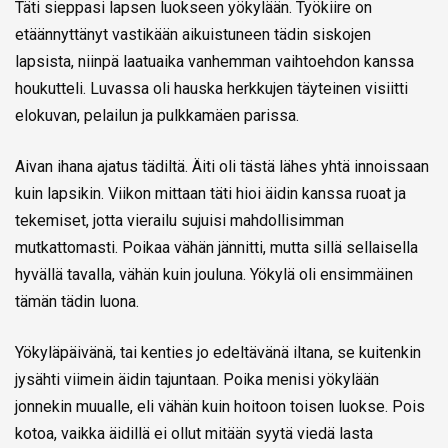
Täti sieppasi lapsen luokseen yökylään. Työkiire on
etäännyttänyt vastikään aikuistuneen tädin siskojen
lapsista, niinpä laatuaika vanhemman vaihtoehdon kanssa
houkutteli. Luvassa oli hauska herkkujen täyteinen visiitti
elokuvan, pelailun ja pulkkamäen parissa.
Aivan ihana ajatus tädiltä. Äiti oli tästä lähes yhtä innoissaan
kuin lapsikin. Viikon mittaan täti hioi äidin kanssa ruoat ja
tekemiset, jotta vierailu sujuisi mahdollisimman
mutkattomasti. Poikaa vähän jännitti, mutta sillä sellaisella
hyvällä tavalla, vähän kuin jouluna. Yökylä oli ensimmäinen
tämän tädin luona.
Yökyläpäivänä, tai kenties jo edeltävänä iltana, se kuitenkin
jysähti viimein äidin tajuntaan. Poika menisi yökylään
jonnekin muualle, eli vähän kuin hoitoon toisen luokse. Pois
kotoa, vaikka äidillä ei ollut mitään syytä viedä lasta