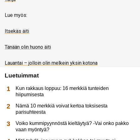
Lue myös:
Itsekäs äiti
Tänään olin huono äiti
Lauantai – jolloin olin melkein yksin kotona
Luetuimmat
Kun rakkaus loppuu: 16 merkkiä tunteiden
hiipumisesta
Nämä 10 merkkiä voivat kertoa toksisesta
parisuhteesta
Voiko kummipyynnöstä kieltäytyä? -Vai onko pakko
vaan myöntyä?