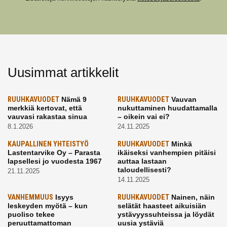
Uusimmat artikkelit
RUUHKAVUODET
Nämä 9
RUUHKAVUODET
Vauvan
merkkiä kertovat, että
nukuttaminen huudattamalla
vauvasi rakastaa sinua
– oikein vai ei?
8.1.2026
24.11.2025
KAUPALLINEN YHTEISTYÖ
RUUHKAVUODET
Minkä
Lastentarvike Oy – Parasta
ikäiseksi vanhempien pitäisi
lapsellesi jo vuodesta 1967
auttaa lastaan
taloudellisesti?
21.11.2025
14.11.2025
VANHEMMUUS
Isyys
RUUHKAVUODET
Nainen, näin
leskeyden myötä – kun
selätät haasteet aikuisiän
puoliso tekee
ystävyyssuhteissa ja löydät
peruuttamattoman
uusia ystäviä