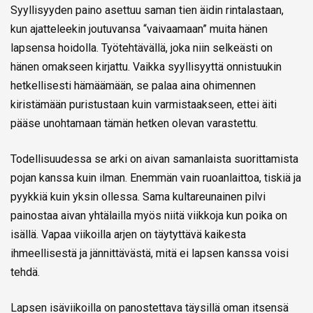
Syyllisyyden paino asettuu saman tien äidin rintalastaan,
kun ajatteleekin joutuvansa “vaivaamaan” muita hänen
lapsensa hoidolla. Työtehtävällä, joka niin selkeästi on
hänen omakseen kirjattu. Vaikka syyllisyyttä onnistuukin
hetkellisesti hämäämään, se palaa aina ohimennen
kiristämään puristustaan kuin varmistaakseen, ettei äiti
pääse unohtamaan tämän hetken olevan varastettu.
Todellisuudessa se arki on aivan samanlaista suorittamista
pojan kanssa kuin ilman. Enemmän vain ruoanlaittoa, tiskiä ja
pyykkiä kuin yksin ollessa. Sama kultareunainen pilvi
painostaa aivan yhtälailla myös niitä viikkoja kun poika on
isällä. Vapaa viikoilla arjen on täytyttävä kaikesta
ihmeellisestä ja jännittävästä, mitä ei lapsen kanssa voisi
tehdä.
Lapsen isäviikoilla on panostettava täysillä oman itsensä