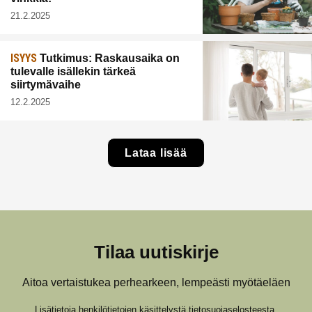
21.2.2025
ISYYS
Tutkimus: Raskausaika on
tulevalle isällekin tärkeä
siirtymävaihe
12.2.2025
Lataa lisää
Tilaa uutiskirje
Aitoa vertaistukea perhearkeen, lempeästi myötäeläen
Lisätietoja henkilötietojen käsittelystä
tietosuojaselosteesta
.