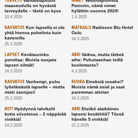
TERVEYS
Varhaislapsuus
NIMET
Velociraptorista
maaseudulla on hyvästä
Paroniin, nämä nimet
terveydelle – tästä on kyse
hylättiin vuonna 2024!
10.4.2025
1.4.2025
KASVATUS
Kun lapsella ei ole
MATKAILU
Radisson Blu Hotel
yhtä hienoa puhelinta kuin
Oulu
kavereilla
24.3.2025
25.3.2025
LAPSET
Kevätaurinko
ARKI
Vaikea, mutta tärkeä
porottaa: Muista suojata
aihe: Puhutaanhan teillä
lapsen silmät!
kuolemasta?
24.3.2025
4.3.2025
KASVATUS
Vanhempi, puhu
RUOKA
Eineksiä ruoaksi?
työelämästä lapselle – mutta
Muista nämä asiat ja saat
mieti sanojasi!
paremman aterian
25.2.2025
24.2.2025
KOTI
Hyödynnä talvikelit
ARKI
Etsiikö alaikäinen
kotia siivotessa – 2 näppärää
lapsesi kesätöitä? Tässä
vinkkiä!
hänelle 5 vinkkiä!
24.2.2025
21.2.2025