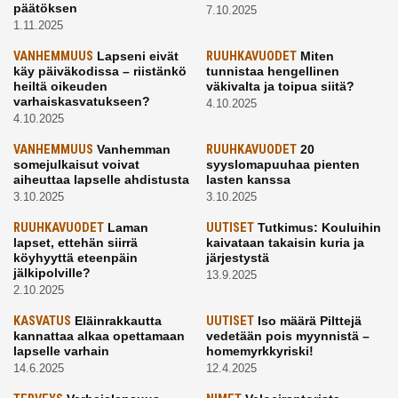
päätöksen
7.10.2025
1.11.2025
VANHEMMUUS
Lapseni eivät
RUUHKAVUODET
Miten
käy päiväkodissa – riistänkö
tunnistaa hengellinen
heiltä oikeuden
väkivalta ja toipua siitä?
varhaiskasvatukseen?
4.10.2025
4.10.2025
VANHEMMUUS
Vanhemman
RUUHKAVUODET
20
somejulkaisut voivat
syyslomapuuhaa pienten
aiheuttaa lapselle ahdistusta
lasten kanssa
3.10.2025
3.10.2025
RUUHKAVUODET
Laman
UUTISET
Tutkimus: Kouluihin
lapset, ettehän siirrä
kaivataan takaisin kuria ja
köyhyyttä eteenpäin
järjestystä
jälkipolville?
13.9.2025
2.10.2025
KASVATUS
Eläinrakkautta
UUTISET
Iso määrä Pilttejä
kannattaa alkaa opettamaan
vedetään pois myynnistä –
lapselle varhain
homemyrkkyriski!
14.6.2025
12.4.2025