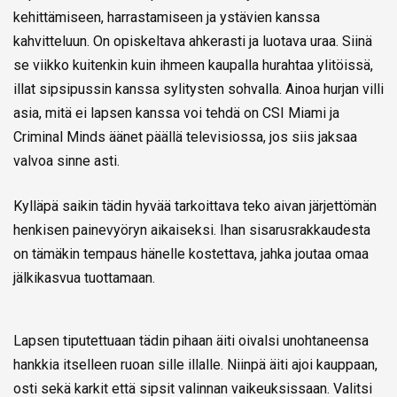
kehittämiseen, harrastamiseen ja ystävien kanssa
kahvitteluun. On opiskeltava ahkerasti ja luotava uraa. Siinä
se viikko kuitenkin kuin ihmeen kaupalla hurahtaa ylitöissä,
illat sipsipussin kanssa sylitysten sohvalla. Ainoa hurjan villi
asia, mitä ei lapsen kanssa voi tehdä on CSI Miami ja
Criminal Minds äänet päällä televisiossa, jos siis jaksaa
valvoa sinne asti.
Kylläpä saikin tädin hyvää tarkoittava teko aivan järjettömän
henkisen painevyöryn aikaiseksi. Ihan sisarusrakkaudesta
on tämäkin tempaus hänelle kostettava, jahka joutaa omaa
jälkikasvua tuottamaan.
Lapsen tiputettuaan tädin pihaan äiti oivalsi unohtaneensa
hankkia itselleen ruoan sille illalle. Niinpä äiti ajoi kauppaan,
osti sekä karkit että sipsit valinnan vaikeuksissaan. Valitsi