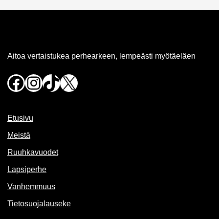
Aitoa vertaistukea perhearkeen, lempeästi myötäeläen
Facebook
Instagram
TikTok
X
Etusivu
Meistä
Ruuhkavuodet
Lapsiperhe
Vanhemmuus
Tietosuojalauseke