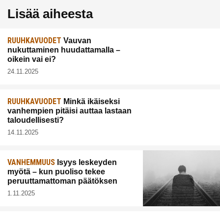
Lisää aiheesta
RUUHKAVUODET
Vauvan
nukuttaminen huudattamalla –
oikein vai ei?
24.11.2025
RUUHKAVUODET
Minkä ikäiseksi
vanhempien pitäisi auttaa lastaan
taloudellisesti?
14.11.2025
VANHEMMUUS
Isyys leskeyden
myötä – kun puoliso tekee
peruuttamattoman päätöksen
1.11.2025