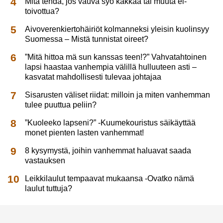
Mitä tehdä, jos vauva syö kakkaa tai muuta ei-
toivottua?
Aivoverenkiertohäiriöt kolmanneksi yleisin kuolinsyy
Suomessa – Mistä tunnistat oireet?
”Mitä hittoa mä sun kanssas teen!?” Vahvatahtoinen
lapsi haastaa vanhempia välillä hulluuteen asti –
kasvatat mahdollisesti tulevaa johtajaa
Sisarusten väliset riidat: milloin ja miten vanhemman
tulee puuttua peliin?
”Kuoleeko lapseni?” -Kuumekouristus säikäyttää
monet pienten lasten vanhemmat!
8 kysymystä, joihin vanhemmat haluavat saada
vastauksen
Leikkilaulut tempaavat mukaansa -Ovatko nämä
laulut tuttuja?