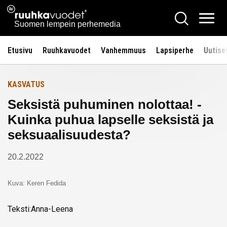
Siirry
Ruuhkavuodet.fi
Hae
Etusivulle
sisältöön
Vali
Suomen lempein perhemedia
Etusivu
Ruuhkavuodet
Vanhemmuus
Lapsiperhe
Uutise
KASVATUS
Seksistä puhuminen nolottaa! -
Kuinka puhua lapselle seksistä ja
seksuaalisuudesta?
20.2.2022
Kuva: Keren Fedida
Teksti:Anna-Leena