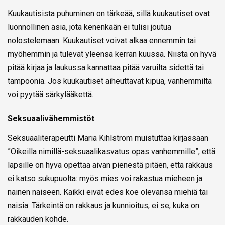
Kuukautisista puhuminen on tärkeää, sillä kuukautiset ovat
luonnollinen asia, jota kenenkään ei tulisi joutua
nolostelemaan. Kuukautiset voivat alkaa ennemmin tai
myöhemmin ja tulevat yleensä kerran kuussa. Niistä on hyvä
pitää kirjaa ja laukussa kannattaa pitää varuilta sidettä tai
tampoonia. Jos kuukautiset aiheuttavat kipua, vanhemmilta
voi pyytää särkylääkettä.
Seksuaalivähemmistöt
Seksuaaliterapeutti Maria Kihlström muistuttaa kirjassaan
”Oikeilla nimillä-seksuaalikasvatus opas vanhemmille”, että
lapsille on hyvä opettaa aivan pienestä pitäen, että rakkaus
ei katso sukupuolta: myös mies voi rakastua mieheen ja
nainen naiseen. Kaikki eivät edes koe olevansa miehiä tai
naisia. Tärkeintä on rakkaus ja kunnioitus, ei se, kuka on
rakkauden kohde.