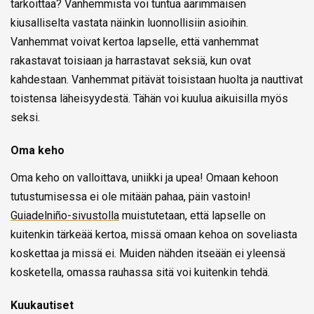
tarkoittaa? Vanhemmista voi tuntua äärimmäisen
kiusalliselta vastata näinkin luonnollisiin asioihin.
Vanhemmat voivat kertoa lapselle, että vanhemmat
rakastavat toisiaan ja harrastavat seksiä, kun ovat
kahdestaan. Vanhemmat pitävät toisistaan huolta ja nauttivat
toistensa läheisyydestä. Tähän voi kuulua aikuisilla myös
seksi.
Oma keho
Oma keho on valloittava, uniikki ja upea! Omaan kehoon
tutustumisessa ei ole mitään pahaa, päin vastoin!
Guiadelniño-sivustolla
muistutetaan, että lapselle on
kuitenkin tärkeää kertoa, missä omaan kehoa on soveliasta
koskettaa ja missä ei. Muiden nähden itseään ei yleensä
kosketella, omassa rauhassa sitä voi kuitenkin tehdä.
Kuukautiset