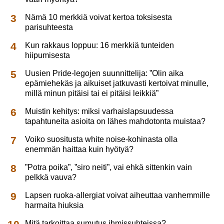
Nämä 10 merkkiä voivat kertoa toksisesta
parisuhteesta
Kun rakkaus loppuu: 16 merkkiä tunteiden
hiipumisesta
Uusien Pride-legojen suunnittelija: ”Olin aika
epämiehekäs ja aikuiset jatkuvasti kertoivat minulle,
millä minun pitäisi tai ei pitäisi leikkiä”
Muistin kehitys: miksi varhaislapsuudessa
tapahtuneita asioita on lähes mahdotonta muistaa?
Voiko suositusta white noise-kohinasta olla
enemmän haittaa kuin hyötyä?
”Potra poika”, ”siro neiti”, vai ehkä sittenkin vain
pelkkä vauva?
Lapsen ruoka-allergiat voivat aiheuttaa vanhemmille
harmaita hiuksia
Mitä tarkoittaa sumutus ihmissuhteissa?