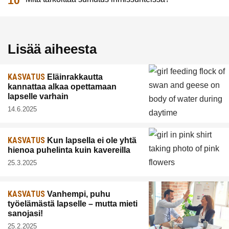
Lisää aiheesta
KASVATUS
Eläinrakkautta
kannattaa alkaa opettamaan
lapselle varhain
14.6.2025
KASVATUS
Kun lapsella ei ole yhtä
hienoa puhelinta kuin kavereilla
25.3.2025
KASVATUS
Vanhempi, puhu
työelämästä lapselle – mutta mieti
sanojasi!
25.2.2025