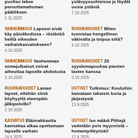
puoliso tekee
ystävyyssuhteissa ja löydät
peruuttamattoman
uusia ystäviä
päätöksen
7.10.2025
1.11.2025
VANHEMMUUS
Lapseni eivät
RUUHKAVUODET
Miten
käy päiväkodissa – riistänkö
tunnistaa hengellinen
heiltä oikeuden
väkivalta ja toipua siitä?
varhaiskasvatukseen?
4.10.2025
4.10.2025
VANHEMMUUS
Vanhemman
RUUHKAVUODET
20
somejulkaisut voivat
syyslomapuuhaa pienten
aiheuttaa lapselle ahdistusta
lasten kanssa
3.10.2025
3.10.2025
RUUHKAVUODET
Laman
UUTISET
Tutkimus: Kouluihin
lapset, ettehän siirrä
kaivataan takaisin kuria ja
köyhyyttä eteenpäin
järjestystä
jälkipolville?
13.9.2025
2.10.2025
KASVATUS
Eläinrakkautta
UUTISET
Iso määrä Pilttejä
kannattaa alkaa opettamaan
vedetään pois myynnistä –
lapselle varhain
homemyrkkyriski!
14.6.2025
12.4.2025