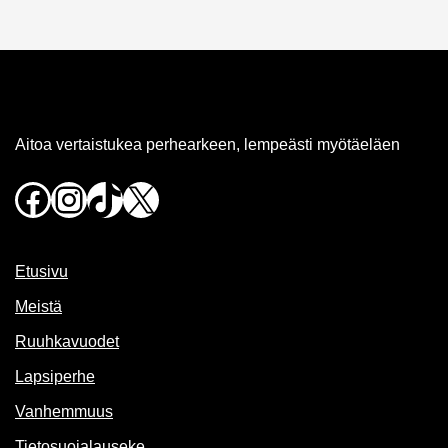
Aitoa vertaistukea perhearkeen, lempeästi myötäeläen
Facebook
Instagram
TikTok
X
Etusivu
Meistä
Ruuhkavuodet
Lapsiperhe
Vanhemmuus
Tietosuojalauseke