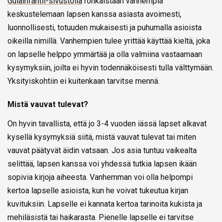
Guiainfantil-sivustolla
rohkaistaan vanhempia
keskustelemaan lapsen kanssa asiasta avoimesti,
luonnollisesti, totuuden mukaisesti ja puhumalla asioista
oikeilla nimillä. Vanhempien tulee yrittää käyttää kieltä, joka
on lapselle helppo ymmärtää ja olla valmiina vastaamaan
kysymyksiin, joilta ei hyvin todennäköisesti tulla välttymään.
Yksityiskohtiin ei kuitenkaan tarvitse mennä.
Mistä vauvat tulevat?
On hyvin tavallista, että jo 3-4 vuoden iässä lapset alkavat
kysellä kysymyksiä siitä, mistä vauvat tulevat tai miten
vauvat päätyvät äidin vatsaan. Jos asia tuntuu vaikealta
selittää, lapsen kanssa voi yhdessä tutkia lapsen ikään
sopivia kirjoja aiheesta. Vanhemman voi olla helpompi
kertoa lapselle asioista, kun he voivat tukeutua kirjan
kuvituksiin. Lapselle ei kannata kertoa tarinoita kukista ja
mehiläsistä tai haikarasta. Pienelle lapselle ei tarvitse