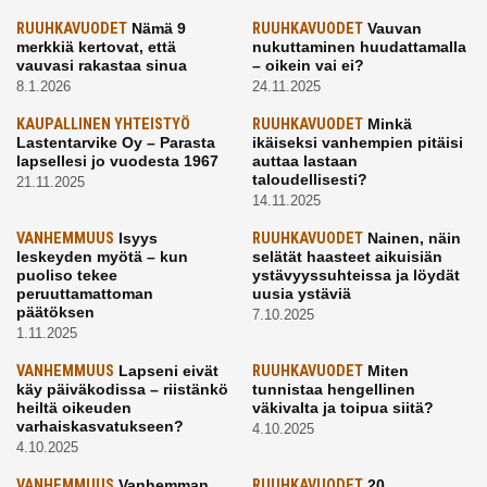
RUUHKAVUODET
Nämä 9
RUUHKAVUODET
Vauvan
merkkiä kertovat, että
nukuttaminen huudattamalla
vauvasi rakastaa sinua
– oikein vai ei?
8.1.2026
24.11.2025
KAUPALLINEN YHTEISTYÖ
RUUHKAVUODET
Minkä
Lastentarvike Oy – Parasta
ikäiseksi vanhempien pitäisi
lapsellesi jo vuodesta 1967
auttaa lastaan
taloudellisesti?
21.11.2025
14.11.2025
VANHEMMUUS
Isyys
RUUHKAVUODET
Nainen, näin
leskeyden myötä – kun
selätät haasteet aikuisiän
puoliso tekee
ystävyyssuhteissa ja löydät
peruuttamattoman
uusia ystäviä
päätöksen
7.10.2025
1.11.2025
VANHEMMUUS
Lapseni eivät
RUUHKAVUODET
Miten
käy päiväkodissa – riistänkö
tunnistaa hengellinen
heiltä oikeuden
väkivalta ja toipua siitä?
varhaiskasvatukseen?
4.10.2025
4.10.2025
VANHEMMUUS
Vanhemman
RUUHKAVUODET
20