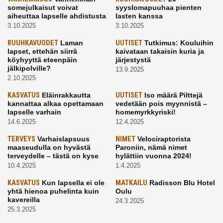
somejulkaisut voivat
syyslomapuuhaa pienten
aiheuttaa lapselle ahdistusta
lasten kanssa
3.10.2025
3.10.2025
RUUHKAVUODET
Laman
UUTISET
Tutkimus: Kouluihin
lapset, ettehän siirrä
kaivataan takaisin kuria ja
köyhyyttä eteenpäin
järjestystä
jälkipolville?
13.9.2025
2.10.2025
KASVATUS
Eläinrakkautta
UUTISET
Iso määrä Pilttejä
kannattaa alkaa opettamaan
vedetään pois myynnistä –
lapselle varhain
homemyrkkyriski!
14.6.2025
12.4.2025
TERVEYS
Varhaislapsuus
NIMET
Velociraptorista
maaseudulla on hyvästä
Paroniin, nämä nimet
terveydelle – tästä on kyse
hylättiin vuonna 2024!
10.4.2025
1.4.2025
KASVATUS
Kun lapsella ei ole
MATKAILU
Radisson Blu Hotel
yhtä hienoa puhelinta kuin
Oulu
kavereilla
24.3.2025
25.3.2025