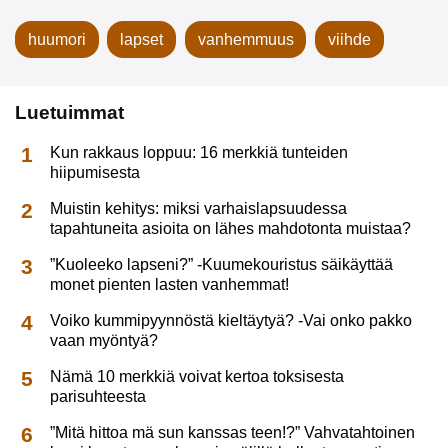
huumori
lapset
vanhemmuus
viihde
Luetuimmat
Kun rakkaus loppuu: 16 merkkiä tunteiden
hiipumisesta
Muistin kehitys: miksi varhaislapsuudessa
tapahtuneita asioita on lähes mahdotonta muistaa?
”Kuoleeko lapseni?” -Kuumekouristus säikäyttää
monet pienten lasten vanhemmat!
Voiko kummipyynnöstä kieltäytyä? -Vai onko pakko
vaan myöntyä?
Nämä 10 merkkiä voivat kertoa toksisesta
parisuhteesta
”Mitä hittoa mä sun kanssas teen!?” Vahvatahtoinen