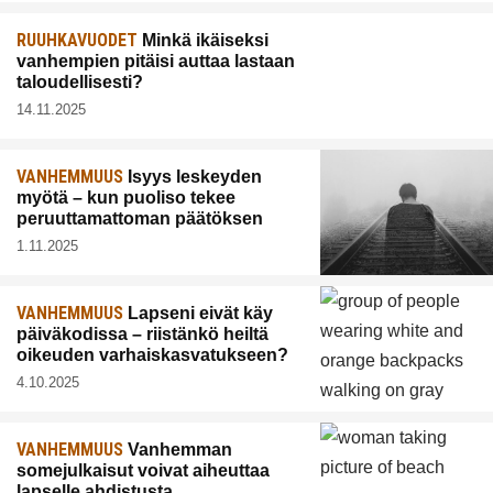
RUUHKAVUODET
Minkä ikäiseksi
vanhempien pitäisi auttaa lastaan
taloudellisesti?
14.11.2025
VANHEMMUUS
Isyys leskeyden
myötä – kun puoliso tekee
peruuttamattoman päätöksen
1.11.2025
VANHEMMUUS
Lapseni eivät käy
päiväkodissa – riistänkö heiltä
oikeuden varhaiskasvatukseen?
4.10.2025
VANHEMMUUS
Vanhemman
somejulkaisut voivat aiheuttaa
lapselle ahdistusta