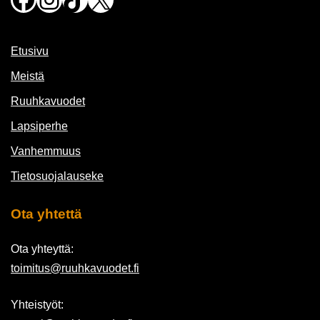
Etusivu
Meistä
Ruuhkavuodet
Lapsiperhe
Vanhemmuus
Tietosuojalauseke
Ota yhtettä
Ota yhteyttä:
toimitus@ruuhkavuodet.fi
Yhteistyöt: