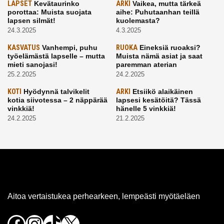
LAPSET
Kevätaurinko
ARKI
Vaikea, mutta tärkeä
porottaa: Muista suojata
aihe: Puhutaanhan teillä
lapsen silmät!
kuolemasta?
24.3.2025
4.3.2025
KASVATUS
Vanhempi, puhu
RUOKA
Eineksiä ruoaksi?
työelämästä lapselle – mutta
Muista nämä asiat ja saat
mieti sanojasi!
paremman aterian
25.2.2025
24.2.2025
KOTI
Hyödynnä talvikelit
ARKI
Etsiikö alaikäinen
kotia siivotessa – 2 näppärää
lapsesi kesätöitä? Tässä
vinkkiä!
hänelle 5 vinkkiä!
24.2.2025
21.2.2025
Aitoa vertaistukea perhearkeen, lempeästi myötäeläen
Facebook
Instagram
TikTok
X