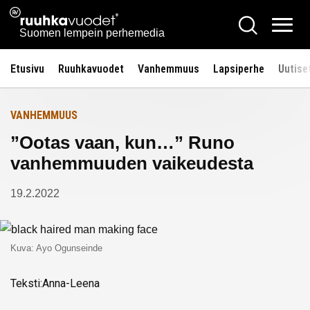
Siirry
Ruuhkavuodet.fi
Hae
Etusivulle
sisältöön
Vali
Suomen lempein perhemedia
Etusivu
Ruuhkavuodet
Vanhemmuus
Lapsiperhe
Uutise
VANHEMMUUS
”Ootas vaan, kun…” Runo
vanhemmuuden vaikeudesta
19.2.2022
Kuva: Ayo Ogunseinde
Teksti:Anna-Leena