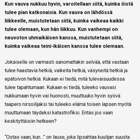
Kun vauva nukkuu hyvin, varoitellaan siitä, kuinka öistä
tulee pian katkonaisia. Kun vauva on lähdössä
liikkeelle, muistutetaan siitä, kuinka vaikeaa kaikki
tulee olemaan, kun hän liikkuu. Kun vanhempi on
neuvoton uhmaikäisen kanssa, muistutetaan siitä,
kuinka vaikeaa teini-ikäisen kanssa tulee olemaan.
Jokaiselle on varmasti sanomattakin selvää, että vastaan
tulee haastavia hetkiä, vaikeita hetkiä, väsyneitä hetkiä ja
epätoivon hetkiä. Kukaan ei tiedä, mitä tulevaisuudessa
tulee tapahtumaan. Kukaan ei tiedä, tuleeko vauvasi
nukkumaan hyvin vai huonosti, muuttuuko hyvin syövä
taapero nirsoilijaksi tai tuleeko elämä toisen lapsen myötä
muuttumaan täydeksi katastrofiksi. Entäs jos vaan
keskityttäisiin hetkeen?
“Ootas vaan, kun…” on lause, joka lipsahtaa kuulijan suusta