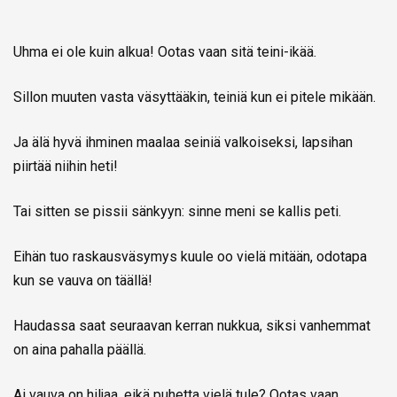
Uhma ei ole kuin alkua! Ootas vaan sitä teini-ikää.
Sillon muuten vasta väsyttääkin, teiniä kun ei pitele mikään.
Ja älä hyvä ihminen maalaa seiniä valkoiseksi, lapsihan
piirtää niihin heti!
Tai sitten se pissii sänkyyn: sinne meni se kallis peti.
Eihän tuo raskausväsymys kuule oo vielä mitään, odotapa
kun se vauva on täällä!
Haudassa saat seuraavan kerran nukkua, siksi vanhemmat
on aina pahalla päällä.
Ai vauva on hiljaa, eikä puhetta vielä tule? Ootas vaan…