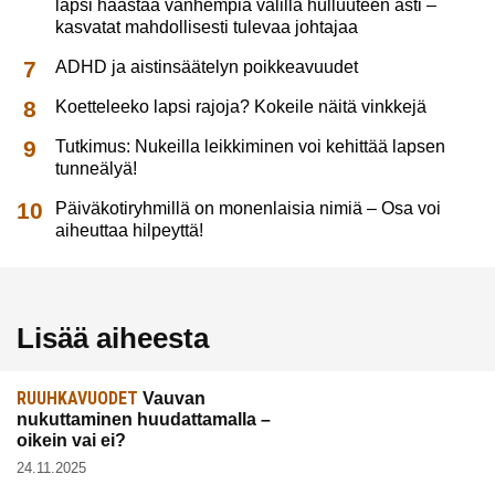
lapsi haastaa vanhempia välillä hulluuteen asti –
kasvatat mahdollisesti tulevaa johtajaa
ADHD ja aistinsäätelyn poikkeavuudet
Koetteleeko lapsi rajoja? Kokeile näitä vinkkejä
Tutkimus: Nukeilla leikkiminen voi kehittää lapsen
tunneälyä!
Päiväkotiryhmillä on monenlaisia nimiä – Osa voi
aiheuttaa hilpeyttä!
Lisää aiheesta
RUUHKAVUODET
Vauvan
nukuttaminen huudattamalla –
oikein vai ei?
24.11.2025