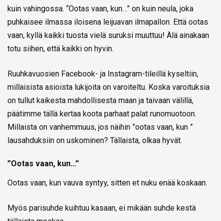
kuin vahingossa. “Ootas vaan, kun…” on kuin neula, joka
puhkaisee ilmassa iloisena leijuavan ilmapallon. Että ootas
vaan, kyllä kaikki tuosta vielä suruksi muuttuu! Älä ainakaan
totu siihen, että kaikki on hyvin.
Ruuhkavuosien Facebook- ja Instagram-tileillä kyseltiin,
millaisista asioista lukijoita on varoiteltu. Koska varoituksia
on tullut kaikesta mahdollisesta maan ja taivaan välillä,
päätimme tällä kertaa koota parhaat palat runomuotoon.
Millaista on vanhemmuus, jos näihin ”ootas vaan, kun ”
lausahduksiin on uskominen? Tällaista, olkaa hyvät.
”Ootas vaan, kun…”
Ootas vaan, kun vauva syntyy, sitten et nuku enää koskaan.
Myös parisuhde kuihtuu kasaan, ei mikään suhde kestä