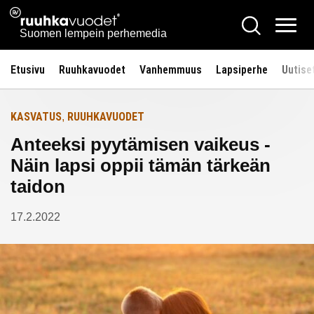
Siirry
Ruuhkavuodet.fi
Hae
Etusivulle
sisältöön
Vali
Suomen lempein perhemedia
Etusivu
Ruuhkavuodet
Vanhemmuus
Lapsiperhe
Uutise
KASVATUS
RUUHKAVUODET
,
Anteeksi pyytämisen vaikeus -
Näin lapsi oppii tämän tärkeän
taidon
17.2.2022