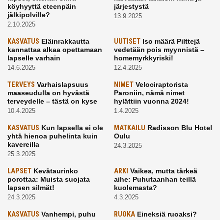
köyhyyttä eteenpäin
järjestystä
jälkipolville?
13.9.2025
2.10.2025
KASVATUS
Eläinrakkautta
UUTISET
Iso määrä Pilttejä
kannattaa alkaa opettamaan
vedetään pois myynnistä –
lapselle varhain
homemyrkkyriski!
14.6.2025
12.4.2025
TERVEYS
Varhaislapsuus
NIMET
Velociraptorista
maaseudulla on hyvästä
Paroniin, nämä nimet
terveydelle – tästä on kyse
hylättiin vuonna 2024!
10.4.2025
1.4.2025
KASVATUS
Kun lapsella ei ole
MATKAILU
Radisson Blu Hotel
yhtä hienoa puhelinta kuin
Oulu
kavereilla
24.3.2025
25.3.2025
LAPSET
Kevätaurinko
ARKI
Vaikea, mutta tärkeä
porottaa: Muista suojata
aihe: Puhutaanhan teillä
lapsen silmät!
kuolemasta?
24.3.2025
4.3.2025
KASVATUS
Vanhempi, puhu
RUOKA
Eineksiä ruoaksi?