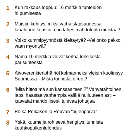
Kun rakkaus loppuu: 16 merkkiä tunteiden
hiipumisesta
Muistin kehitys: miksi varhaislapsuudessa
tapahtuneita asioita on lähes mahdotonta muistaa?
Voiko kummipyynnöstä kieltäytyä? -Vai onko pakko
vaan myöntyä?
Nämä 10 merkkiä voivat kertoa toksisesta
parisuhteesta
Aivoverenkiertohäiriöt kolmanneksi yleisin kuolinsyy
Suomessa – Mistä tunnistat oireet?
”Mitä hittoa mä sun kanssas teen!?” Vahvatahtoinen
lapsi haastaa vanhempia välillä hulluuteen asti –
kasvatat mahdollisesti tulevaa johtajaa
Poika Poikasen ja Rouvan “äijienpäivä”
Yskä, kuume ja rohiseva hengitys: tunnista
keuhkoputkentulehdus