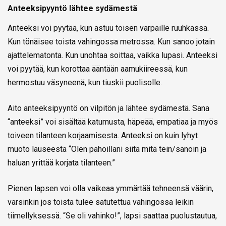
Anteeksipyyntö lähtee sydämestä
Anteeksi voi pyytää, kun astuu toisen varpaille ruuhkassa.
Kun tönäisee toista vahingossa metrossa. Kun sanoo jotain
ajattelematonta. Kun unohtaa soittaa, vaikka lupasi. Anteeksi
voi pyytää, kun korottaa ääntään aamukiireessä, kun
hermostuu väsyneenä, kun tiuskii puolisolle.
Aito anteeksipyyntö on vilpitön ja lähtee sydämestä. Sana
“anteeksi” voi sisältää katumusta, häpeää, empatiaa ja myös
toiveen tilanteen korjaamisesta. Anteeksi on kuin lyhyt
muoto lauseesta “Olen pahoillani siitä mitä tein/sanoin ja
haluan yrittää korjata tilanteen.”
Pienen lapsen voi olla vaikeaa ymmärtää tehneensä väärin,
varsinkin jos toista tulee satutettua vahingossa leikin
tiimellyksessä. “Se oli vahinko!”, lapsi saattaa puolustautua,