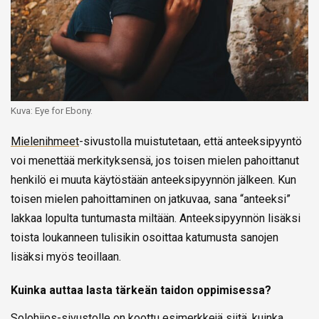
Kuva: Eye for Ebony.
Mielenihmeet
-sivustolla muistutetaan, että anteeksipyyntö
voi menettää merkityksensä, jos toisen mielen pahoittanut
henkilö ei muuta käytöstään anteeksipyynnön jälkeen. Kun
toisen mielen pahoittaminen on jatkuvaa, sana “anteeksi”
lakkaa lopulta tuntumasta miltään. Anteeksipyynnön lisäksi
toista loukanneen tulisikin osoittaa katumusta sanojen
lisäksi myös teoillaan.
Kuinka auttaa lasta tärkeän taidon oppimisessa?
Solohijos-sivustolle
on koottu esimerkkejä siitä, kuinka