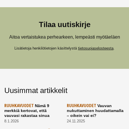
Tilaa uutiskirje
Aitoa vertaistukea perhearkeen, lempeästi myötäeläen
Lisätietoja henkilötietojen käsittelystä
tietosuojaselosteesta
.
Uusimmat artikkelit
RUUHKAVUODET
Nämä 9
RUUHKAVUODET
Vauvan
merkkiä kertovat, että
nukuttaminen huudattamalla
vauvasi rakastaa sinua
– oikein vai ei?
8.1.2026
24.11.2025