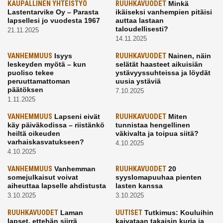
KAUPALLINEN YHTEISTYÖ
RUUHKAVUODET
Minkä
Lastentarvike Oy – Parasta
ikäiseksi vanhempien pitäisi
lapsellesi jo vuodesta 1967
auttaa lastaan
taloudellisesti?
21.11.2025
14.11.2025
VANHEMMUUS
Isyys
RUUHKAVUODET
Nainen, näin
leskeyden myötä – kun
selätät haasteet aikuisiän
puoliso tekee
ystävyyssuhteissa ja löydät
peruuttamattoman
uusia ystäviä
päätöksen
7.10.2025
1.11.2025
VANHEMMUUS
Lapseni eivät
RUUHKAVUODET
Miten
käy päiväkodissa – riistänkö
tunnistaa hengellinen
heiltä oikeuden
väkivalta ja toipua siitä?
varhaiskasvatukseen?
4.10.2025
4.10.2025
VANHEMMUUS
Vanhemman
RUUHKAVUODET
20
somejulkaisut voivat
syyslomapuuhaa pienten
aiheuttaa lapselle ahdistusta
lasten kanssa
3.10.2025
3.10.2025
RUUHKAVUODET
Laman
UUTISET
Tutkimus: Kouluihin
lapset, ettehän siirrä
kaivataan takaisin kuria ja