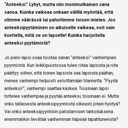
“Anteeksi.” Lyhyt, mutta niin monimutkainen sana
sanoa. Kuinka vaikeaa onkaan välillä myöntää, että
olimme väärässä tai pahoitimme toisen mielen. Jos
anteeksipyytäminen on aikuiselle vaikeaa, voit vain
kuvitella, mitä se on lapselle! Kuinka harjoitella
anteeksi pyytämistä?
Jo pieni lapsi osaa toistaa sanan “anteeksi” vanhempien
pyynnöstä. Kun leikkipuistossa tulee riitaa lapiosta ja riita
päättyy siihen, että toinen lapsista saa lapiosta päähän,
menee vanhempi helposti selvittämään tilannetta. “Pyydä
anteeksi!”, vanhempi saattaa käskeä. Toisinaan lapsi
tottelee vanhempaa ja pyytää anteeksi, toisinaan ei. Mutta
onko tällaisesta anteeksipyynnöstä oikeasti jotain hyötyä?
Vai onko anteeksipyyntöön patistamisen tarkoituksena
enemmänkin lievittää vanhemman häpeää tapahtuneesta?