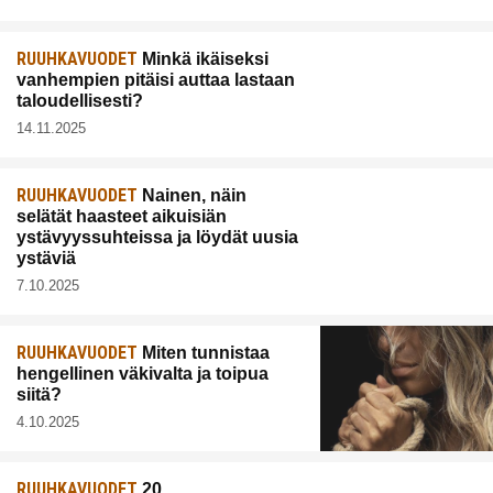
RUUHKAVUODET
Minkä ikäiseksi
vanhempien pitäisi auttaa lastaan
taloudellisesti?
14.11.2025
RUUHKAVUODET
Nainen, näin
selätät haasteet aikuisiän
ystävyyssuhteissa ja löydät uusia
ystäviä
7.10.2025
RUUHKAVUODET
Miten tunnistaa
hengellinen väkivalta ja toipua
siitä?
4.10.2025
RUUHKAVUODET
20