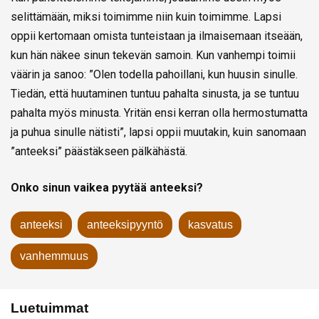
selittämään, miksi toimimme niin kuin toimimme. Lapsi
oppii kertomaan omista tunteistaan ja ilmaisemaan itseään,
kun hän näkee sinun tekevän samoin. Kun vanhempi toimii
väärin ja sanoo: ”Olen todella pahoillani, kun huusin sinulle.
Tiedän, että huutaminen tuntuu pahalta sinusta, ja se tuntuu
pahalta myös minusta. Yritän ensi kerran olla hermostumatta
ja puhua sinulle nätisti”, lapsi oppii muutakin, kuin sanomaan
”anteeksi” päästäkseen pälkähästä.
Onko sinun vaikea pyytää anteeksi?
anteeksi
anteeksipyyntö
kasvatus
vanhemmuus
Luetuimmat