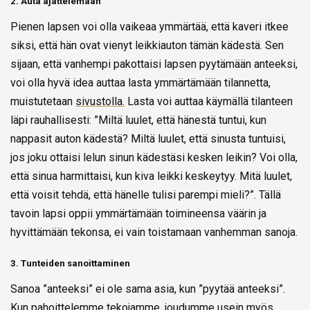
2. Auta ajattelemaan
Pienen lapsen voi olla vaikeaa ymmärtää, että kaveri itkee
siksi, että hän ovat vienyt leikkiauton tämän kädestä. Sen
sijaan, että vanhempi pakottaisi lapsen pyytämään anteeksi,
voi olla hyvä idea auttaa lasta ymmärtämään tilannetta,
muistutetaan
sivustolla.
Lasta voi auttaa käymällä tilanteen
läpi rauhallisesti: ”Miltä luulet, että hänestä tuntui, kun
nappasit auton kädestä? Miltä luulet, että sinusta tuntuisi,
jos joku ottaisi lelun sinun kädestäsi kesken leikin? Voi olla,
että sinua harmittaisi, kun kiva leikki keskeytyy. Mitä luulet,
että voisit tehdä, että hänelle tulisi parempi mieli?”. Tällä
tavoin lapsi oppii ymmärtämään toimineensa väärin ja
hyvittämään tekonsa, ei vain toistamaan vanhemman sanoja.
3. Tunteiden sanoittaminen
Sanoa ”anteeksi” ei ole sama asia, kun ”pyytää anteeksi”.
Kun pahoittelemme tekojamme, joudumme usein myös