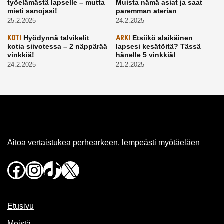
työelämästä lapselle – mutta
Muista nämä asiat ja saat
mieti sanojasi!
paremman aterian
25.2.2025
24.2.2025
KOTI
Hyödynnä talvikelit
ARKI
Etsiikö alaikäinen
kotia siivotessa – 2 näppärää
lapsesi kesätöitä? Tässä
vinkkiä!
hänelle 5 vinkkiä!
24.2.2025
21.2.2025
Aitoa vertaistukea perhearkeen, lempeästi myötäeläen
Facebook
Instagram
TikTok
X
Etusivu
Meistä