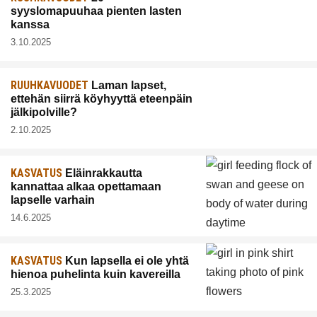
syyslomapuuhaa pienten lasten
kanssa
3.10.2025
RUUHKAVUODET
Laman lapset,
ettehän siirrä köyhyyttä eteenpäin
jälkipolville?
2.10.2025
KASVATUS
Eläinrakkautta
kannattaa alkaa opettamaan
lapselle varhain
14.6.2025
KASVATUS
Kun lapsella ei ole yhtä
hienoa puhelinta kuin kavereilla
25.3.2025