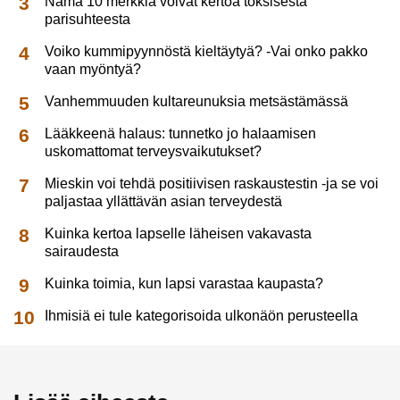
Nämä 10 merkkiä voivat kertoa toksisesta
parisuhteesta
Voiko kummipyynnöstä kieltäytyä? -Vai onko pakko
vaan myöntyä?
Vanhemmuuden kultareunuksia metsästämässä
Lääkkeenä halaus: tunnetko jo halaamisen
uskomattomat terveysvaikutukset?
Mieskin voi tehdä positiivisen raskaustestin -ja se voi
paljastaa yllättävän asian terveydestä
Kuinka kertoa lapselle läheisen vakavasta
sairaudesta
Kuinka toimia, kun lapsi varastaa kaupasta?
Ihmisiä ei tule kategorisoida ulkonäön perusteella