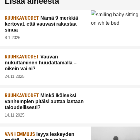
Lisää aiheesta
RUUHKAVUODET
Nämä 9 merkkiä
kertovat, että vauvasi rakastaa
sinua
8.1.2026
RUUHKAVUODET
Vauvan
nukuttaminen huudattamalla –
oikein vai ei?
24.11.2025
RUUHKAVUODET
Minkä ikäiseksi
vanhempien pitäisi auttaa lastaan
taloudellisesti?
14.11.2025
VANHEMMUUS
Isyys leskeyden