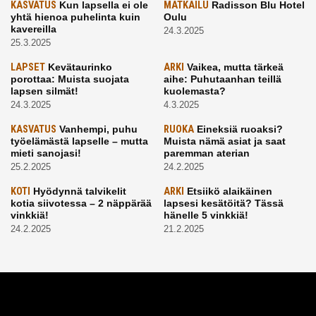
KASVATUS
Kun lapsella ei ole
MATKAILU
Radisson Blu Hotel
yhtä hienoa puhelinta kuin
Oulu
kavereilla
24.3.2025
25.3.2025
LAPSET
Kevätaurinko
ARKI
Vaikea, mutta tärkeä
porottaa: Muista suojata
aihe: Puhutaanhan teillä
lapsen silmät!
kuolemasta?
24.3.2025
4.3.2025
KASVATUS
Vanhempi, puhu
RUOKA
Eineksiä ruoaksi?
työelämästä lapselle – mutta
Muista nämä asiat ja saat
mieti sanojasi!
paremman aterian
25.2.2025
24.2.2025
KOTI
Hyödynnä talvikelit
ARKI
Etsiikö alaikäinen
kotia siivotessa – 2 näppärää
lapsesi kesätöitä? Tässä
vinkkiä!
hänelle 5 vinkkiä!
24.2.2025
21.2.2025