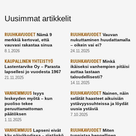
Uusimmat artikkelit
RUUHKAVUODET
Nämä 9
RUUHKAVUODET
Vauvan
merkkiä kertovat, että
nukuttaminen huudattamalla
vauvasi rakastaa sinua
– oikein vai ei?
8.1.2026
24.11.2025
KAUPALLINEN YHTEISTYÖ
RUUHKAVUODET
Minkä
Lastentarvike Oy – Parasta
ikäiseksi vanhempien pitäisi
lapsellesi jo vuodesta 1967
auttaa lastaan
taloudellisesti?
21.11.2025
14.11.2025
VANHEMMUUS
Isyys
RUUHKAVUODET
Nainen, näin
leskeyden myötä – kun
selätät haasteet aikuisiän
puoliso tekee
ystävyyssuhteissa ja löydät
peruuttamattoman
uusia ystäviä
päätöksen
7.10.2025
1.11.2025
VANHEMMUUS
Lapseni eivät
RUUHKAVUODET
Miten
käy päiväkodissa – riistänkö
tunnistaa hengellinen