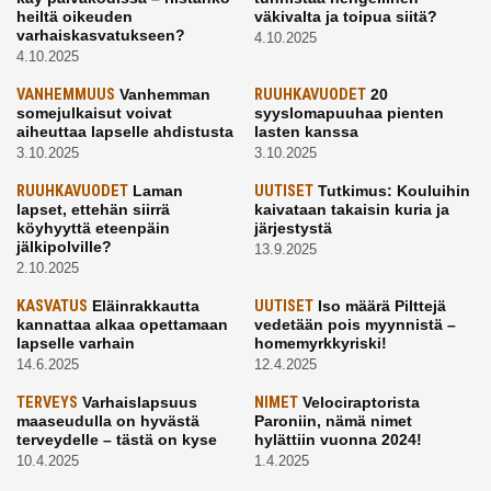
heiltä oikeuden
väkivalta ja toipua siitä?
varhaiskasvatukseen?
4.10.2025
4.10.2025
VANHEMMUUS
Vanhemman
RUUHKAVUODET
20
somejulkaisut voivat
syyslomapuuhaa pienten
aiheuttaa lapselle ahdistusta
lasten kanssa
3.10.2025
3.10.2025
RUUHKAVUODET
Laman
UUTISET
Tutkimus: Kouluihin
lapset, ettehän siirrä
kaivataan takaisin kuria ja
köyhyyttä eteenpäin
järjestystä
jälkipolville?
13.9.2025
2.10.2025
KASVATUS
Eläinrakkautta
UUTISET
Iso määrä Pilttejä
kannattaa alkaa opettamaan
vedetään pois myynnistä –
lapselle varhain
homemyrkkyriski!
14.6.2025
12.4.2025
TERVEYS
Varhaislapsuus
NIMET
Velociraptorista
maaseudulla on hyvästä
Paroniin, nämä nimet
terveydelle – tästä on kyse
hylättiin vuonna 2024!
10.4.2025
1.4.2025