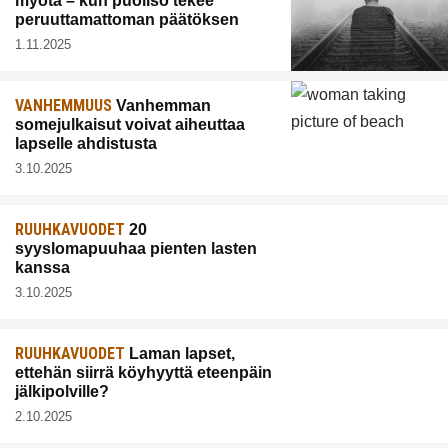
myötä – kun puoliso tekee
peruuttamattoman päätöksen
1.11.2025
VANHEMMUUS
Vanhemman
somejulkaisut voivat aiheuttaa
lapselle ahdistusta
3.10.2025
RUUHKAVUODET
20
syyslomapuuhaa pienten lasten
kanssa
3.10.2025
RUUHKAVUODET
Laman lapset,
ettehän siirrä köyhyyttä eteenpäin
jälkipolville?
2.10.2025