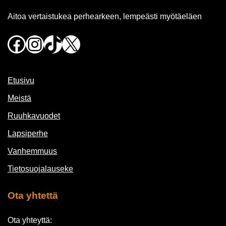
Aitoa vertaistukea perhearkeen, lempeästi myötäeläen
Facebook
Instagram
TikTok
X
Etusivu
Meistä
Ruuhkavuodet
Lapsiperhe
Vanhemmuus
Tietosuojalauseke
Ota yhtettä
Ota yhteyttä: