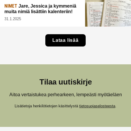
NIMET
Jare, Jessica ja kymmeniä
muita nimiä lisättiin kalenteriin!
31.1.2025
Lataa lisää
Tilaa uutiskirje
Aitoa vertaistukea perhearkeen, lempeästi myötäeläen
Lisätietoja henkilötietojen käsittelystä
tietosuojaselosteesta
.