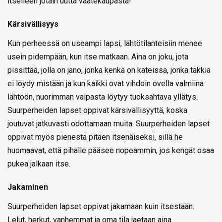
itselleen jotain uutta vaatekaupasta!
Kärsivällisyys
Kun perheessä on useampi lapsi, lähtötilanteisiin menee
usein pidempään, kun itse matkaan. Aina on joku, jota
pissittää, jolla on jano, jonka kenkä on kateissa, jonka takkia
ei löydy mistään ja kun kaikki ovat vihdoin ovella valmiina
lähtöön, nuorimman vaipasta löytyy tuoksahtava yllätys.
Suurperheiden lapset oppivat kärsivällisyyttä, koska
joutuvat jatkuvasti odottamaan muita. Suurperheiden lapset
oppivat myös pienestä pitäen itsenäiseksi, sillä he
huomaavat, että pihalle pääsee nopeammin, jos kengät osaa
pukea jalkaan itse.
Jakaminen
Suurperheiden lapset oppivat jakamaan kuin itsestään.
Lelut, herkut, vanhemmat ja oma tila jaetaan aina