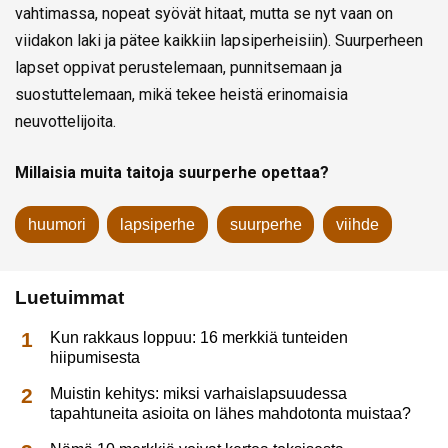
vahtimassa, nopeat syövät hitaat, mutta se nyt vaan on
viidakon laki ja pätee kaikkiin lapsiperheisiin). Suurperheen
lapset oppivat perustelemaan, punnitsemaan ja
suostuttelemaan, mikä tekee heistä erinomaisia
neuvottelijoita.
Millaisia muita taitoja suurperhe opettaa?
huumori
lapsiperhe
suurperhe
viihde
Luetuimmat
Kun rakkaus loppuu: 16 merkkiä tunteiden
hiipumisesta
Muistin kehitys: miksi varhaislapsuudessa
tapahtuneita asioita on lähes mahdotonta muistaa?