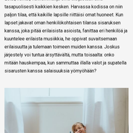
tasapuolisesti kaikkien kesken. Harvassa kodissa on niin
paljon tilaa, että kaikille lapsille riittäisi omat huoneet. Kun
lapset jakavat oman henkilökohtaisen tilansa sisaruksen
kanssa, joka pitää erilaisista asioista, fanittaa eri henkilöä ja
kuuntelee erilaista musiikkia, he oppivat suvaitsemaan
erilaisuutta ja tulemaan toimeen muiden kanssa. Joskus
järjestely voi tuntua ärsyttävältä, mutta toisaalta: onko
mitään hauskempaa, kun sammuttaa illalla valot ja supatella
sisarusten kanssa salaisuuksia yömyöhään?