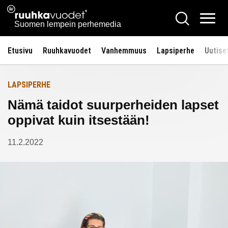
Siirry
Ruuhkavuodet.fi
Hae
Etusivulle
sisältöön
Vali
Suomen lempein perhemedia
Etusivu
Ruuhkavuodet
Vanhemmuus
Lapsiperhe
Uutise
LAPSIPERHE
Nämä taidot suurperheiden lapset
oppivat kuin itsestään!
11.2.2022