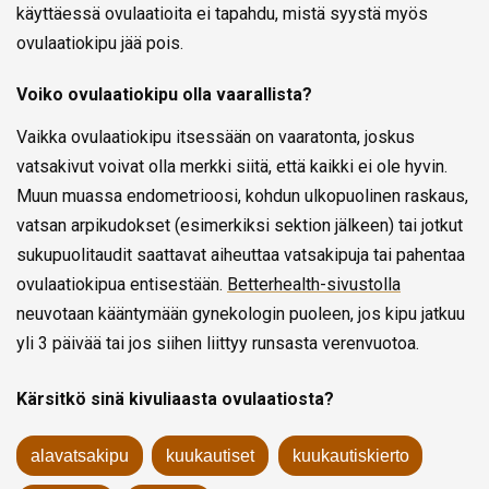
käyttäessä ovulaatioita ei tapahdu, mistä syystä myös
ovulaatiokipu jää pois.
Voiko ovulaatiokipu olla vaarallista?
Vaikka ovulaatiokipu itsessään on vaaratonta, joskus
vatsakivut voivat olla merkki siitä, että kaikki ei ole hyvin.
Muun muassa endometrioosi, kohdun ulkopuolinen raskaus,
vatsan arpikudokset (esimerkiksi sektion jälkeen) tai jotkut
sukupuolitaudit saattavat aiheuttaa vatsakipuja tai pahentaa
ovulaatiokipua entisestään.
Betterhealth-sivustolla
neuvotaan kääntymään gynekologin puoleen, jos kipu jatkuu
yli 3 päivää tai jos siihen liittyy runsasta verenvuotoa.
Kärsitkö sinä kivuliaasta ovulaatiosta?
alavatsakipu
kuukautiset
kuukautiskierto