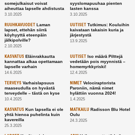
somejulkaisut voivat
syyslomapuuhaa pienten
aiheuttaa lapselle ahdistusta
lasten kanssa
3.10.2025
3.10.2025
RUUHKAVUODET
Laman
UUTISET
Tutkimus: Kouluihin
lapset, ettehän siirrä
kaivataan takaisin kuria ja
köyhyyttä eteenpäin
järjestystä
jälkipolville?
13.9.2025
2.10.2025
KASVATUS
Eläinrakkautta
UUTISET
Iso määrä Pilttejä
kannattaa alkaa opettamaan
vedetään pois myynnistä –
lapselle varhain
homemyrkkyriski!
14.6.2025
12.4.2025
TERVEYS
Varhaislapsuus
NIMET
Velociraptorista
maaseudulla on hyvästä
Paroniin, nämä nimet
terveydelle – tästä on kyse
hylättiin vuonna 2024!
10.4.2025
1.4.2025
KASVATUS
Kun lapsella ei ole
MATKAILU
Radisson Blu Hotel
yhtä hienoa puhelinta kuin
Oulu
kavereilla
24.3.2025
25.3.2025