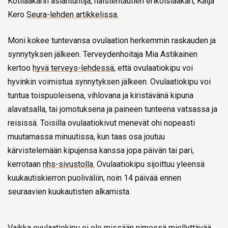
Kotilääkärin asiantuntija, naistentautien erikoislääkäri, Katja
Kero
Seura-lehden artikkelissa.
Moni kokee tuntevansa ovulaation herkemmin raskauden ja
synnytyksen jälkeen. Terveydenhoitaja Mia Astikainen
kertoo
hyvä terveys-lehdessä
, että ovulaatiokipu voi
hyvinkin voimistua synnytyksen jälkeen. Ovulaatiokipu voi
tuntua toispuoleisena, vihlovana ja kiristävänä kipuna
alavatsalla, tai jomotuksena ja paineen tunteena vatsassa ja
reisissä. Toisilla ovulaatiokivut menevät ohi nopeasti
muutamassa minuutissa, kun taas osa joutuu
kärvistelemään kipujensa kanssa jopa päivän tai pari,
kerrotaan
nhs-sivustolla.
Ovulaatiokipu sijoittuu yleensä
kuukautiskierron puoliväliin, noin 14 päivää ennen
seuraavien kuukautisten alkamista.
Vaikka ovulaatiokipu ei ole missään nimessä miellyttävää,