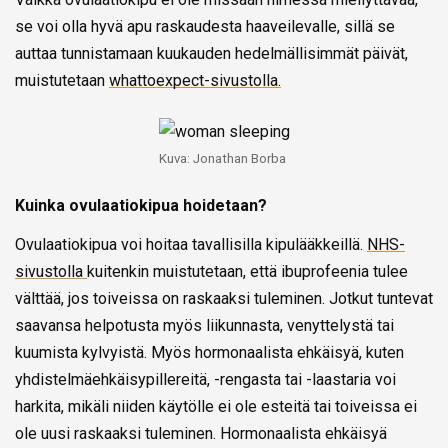
se voi olla hyvä apu raskaudesta haaveilevalle, sillä se
auttaa tunnistamaan kuukauden hedelmällisimmät päivät,
muistutetaan
whattoexpect-sivustolla.
Kuva: Jonathan Borba
Kuinka ovulaatiokipua hoidetaan?
Ovulaatiokipua voi hoitaa tavallisilla kipulääkkeillä.
NHS-
sivustolla
kuitenkin muistutetaan, että ibuprofeenia tulee
välttää, jos toiveissa on raskaaksi tuleminen. Jotkut tuntevat
saavansa helpotusta myös liikunnasta, venyttelystä tai
kuumista kylvyistä. Myös hormonaalista ehkäisyä, kuten
yhdistelmäehkäisypillereitä, -rengasta tai -laastaria voi
harkita, mikäli niiden käytölle ei ole esteitä tai toiveissa ei
ole uusi raskaaksi tuleminen. Hormonaalista ehkäisyä