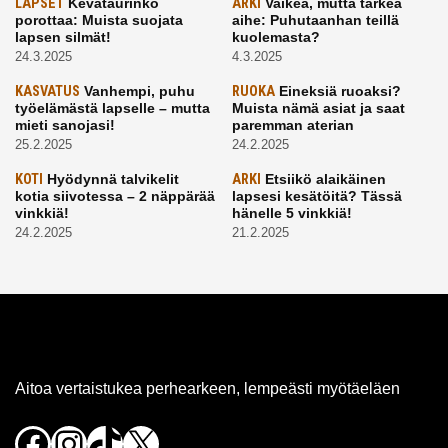
LAPSET
Kevätaurinko
ARKI
Vaikea, mutta tärkeä
porottaa: Muista suojata
aihe: Puhutaanhan teillä
lapsen silmät!
kuolemasta?
24.3.2025
4.3.2025
KASVATUS
Vanhempi, puhu
RUOKA
Eineksiä ruoaksi?
työelämästä lapselle – mutta
Muista nämä asiat ja saat
mieti sanojasi!
paremman aterian
25.2.2025
24.2.2025
KOTI
Hyödynnä talvikelit
ARKI
Etsiikö alaikäinen
kotia siivotessa – 2 näppärää
lapsesi kesätöitä? Tässä
vinkkiä!
hänelle 5 vinkkiä!
24.2.2025
21.2.2025
Aitoa vertaistukea perhearkeen, lempeästi myötäeläen
Facebook
Instagram
TikTok
X