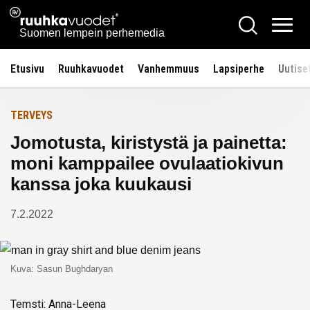
Siirry
Ruuhkavuodet.fi
Hae
Etusivulle
sisältöön
Vali
Suomen lempein perhemedia
Etusivu
Ruuhkavuodet
Vanhemmuus
Lapsiperhe
Uutise
TERVEYS
Jomotusta, kiristystä ja painetta:
moni kamppailee ovulaatiokivun
kanssa joka kuukausi
7.2.2022
Kuva: Sasun Bughdaryan
Temsti: Anna-Leena