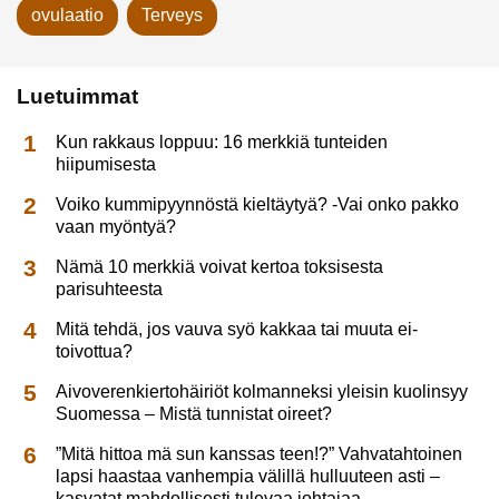
ovulaatio
Terveys
Luetuimmat
Kun rakkaus loppuu: 16 merkkiä tunteiden
hiipumisesta
Voiko kummipyynnöstä kieltäytyä? -Vai onko pakko
vaan myöntyä?
Nämä 10 merkkiä voivat kertoa toksisesta
parisuhteesta
Mitä tehdä, jos vauva syö kakkaa tai muuta ei-
toivottua?
Aivoverenkiertohäiriöt kolmanneksi yleisin kuolinsyy
Suomessa – Mistä tunnistat oireet?
”Mitä hittoa mä sun kanssas teen!?” Vahvatahtoinen
lapsi haastaa vanhempia välillä hulluuteen asti –
kasvatat mahdollisesti tulevaa johtajaa