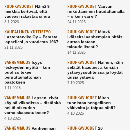
RUUHKAVUODET
Nämä 9
RUUHKAVUODET
Vauvan
merkkiä kertovat, että
nukuttaminen huudattamalla
vauvasi rakastaa sinua
– oikein vai ei?
8.1.2026
24.11.2025
KAUPALLINEN YHTEISTYÖ
RUUHKAVUODET
Minkä
Lastentarvike Oy – Parasta
ikäiseksi vanhempien pitäisi
lapsellesi jo vuodesta 1967
auttaa lastaan
taloudellisesti?
21.11.2025
14.11.2025
VANHEMMUUS
Isyys
RUUHKAVUODET
Nainen, näin
leskeyden myötä – kun
selätät haasteet aikuisiän
puoliso tekee
ystävyyssuhteissa ja löydät
peruuttamattoman
uusia ystäviä
päätöksen
7.10.2025
1.11.2025
VANHEMMUUS
Lapseni eivät
RUUHKAVUODET
Miten
käy päiväkodissa – riistänkö
tunnistaa hengellinen
heiltä oikeuden
väkivalta ja toipua siitä?
varhaiskasvatukseen?
4.10.2025
4.10.2025
VANHEMMUUS
Vanhemman
RUUHKAVUODET
20