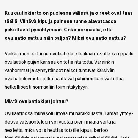
Kuukautiskierto on puolessa välissä ja oireet ovat taas
täällä. Viiltävä kipu ja paineen tunne alavatsassa
pakottavat pysähtymään. Onko normaalia, että
ovulaatio sattuu näin paljon? Miksi ovulaatio sattuu?
Vaikka moni ei tunne ovulaatiota ollenkaan, osalle kamppailu
ovulaatiokipujen kanssa on totisinta totta. Varsinkin
vanhemmat ja synnyttäneet naiset tuntuvat kärsivän
ovulaatiokivuista, jotka saattavat pahimmillaan vaikuttaa
hetkellisesti normaaliin toimintakykyyn.
Mistä ovulaatiokipu johtuu?
Ovulaatiossa munasolu irtoaa munarakkulasta. Tämän yhtey­
dessä vatsaonteloon voi vuotaa pieni määrä verta ja
nestettä, mikä voi aiheuttaa toisille kipua, kertoo