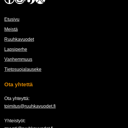
Etusivu
Meistä
Ruuhkavuodet
Lapsiperhe
Vanhemmuus
Tietosuojalauseke
Ota yhtettä
Ota yhteyttä:
toimitus@ruuhkavuodet.fi
Yhteistyöt: