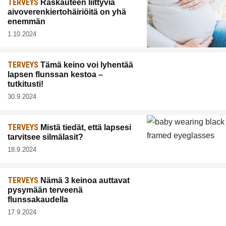
TERVEYS
Raskauteen liittyviä
aivoverenkiertohäiriöitä on yhä
enemmän
1.10.2024
TERVEYS
Tämä keino voi lyhentää
lapsen flunssan kestoa –
tutkitusti!
30.9.2024
TERVEYS
Mistä tiedät, että lapsesi
tarvitsee silmälasit?
18.9.2024
TERVEYS
Nämä 3 keinoa auttavat
pysymään terveenä
flunssakaudella
17.9.2024