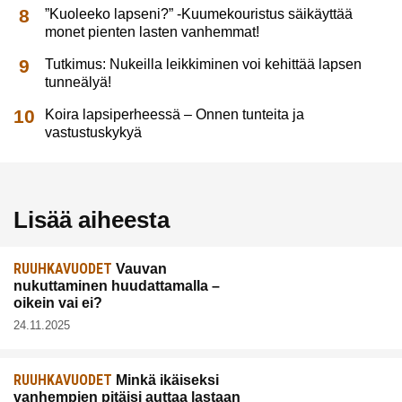
”Kuoleeko lapseni?” -Kuumekouristus säikäyttää
monet pienten lasten vanhemmat!
Tutkimus: Nukeilla leikkiminen voi kehittää lapsen
tunneälyä!
Koira lapsiperheessä – Onnen tunteita ja
vastustuskykyä
Lisää aiheesta
RUUHKAVUODET
Vauvan
nukuttaminen huudattamalla –
oikein vai ei?
24.11.2025
RUUHKAVUODET
Minkä ikäiseksi
vanhempien pitäisi auttaa lastaan