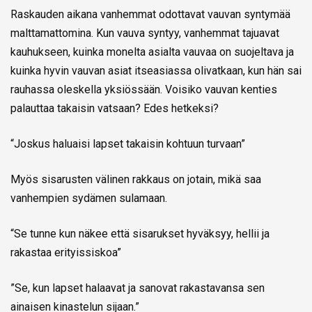
Raskauden aikana vanhemmat odottavat vauvan syntymää
malttamattomina. Kun vauva syntyy, vanhemmat tajuavat
kauhukseen, kuinka monelta asialta vauvaa on suojeltava ja
kuinka hyvin vauvan asiat itseasiassa olivatkaan, kun hän sai
rauhassa oleskella yksiössään. Voisiko vauvan kenties
palauttaa takaisin vatsaan? Edes hetkeksi?
“Joskus haluaisi lapset takaisin kohtuun turvaan”
Myös sisarusten välinen rakkaus on jotain, mikä saa
vanhempien sydämen sulamaan.
“Se tunne kun näkee että sisarukset hyväksyy, hellii ja
rakastaa erityissiskoa”
”Se, kun lapset halaavat ja sanovat rakastavansa sen
ainaisen kinastelun sijaan.”