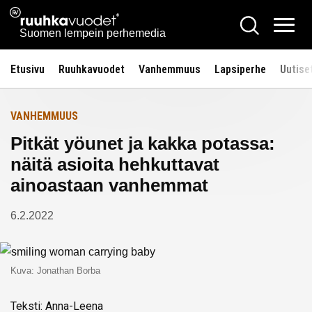
Siirry
Ruuhkavuodet.fi
Hae
Etusivulle
sisältöön
Vali
Suomen lempein perhemedia
Etusivu
Ruuhkavuodet
Vanhemmuus
Lapsiperhe
Uutise
VANHEMMUUS
Pitkät yöunet ja kakka potassa:
näitä asioita hehkuttavat
ainoastaan vanhemmat
6.2.2022
Kuva: Jonathan Borba
Teksti: Anna-Leena