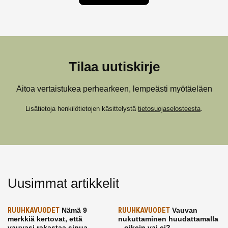
Tilaa uutiskirje
Aitoa vertaistukea perhearkeen, lempeästi myötäeläen
Lisätietoja henkilötietojen käsittelystä
tietosuojaselosteesta
.
Uusimmat artikkelit
RUUHKAVUODET
Nämä 9
RUUHKAVUODET
Vauvan
merkkiä kertovat, että
nukuttaminen huudattamalla
vauvasi rakastaa sinua
– oikein vai ei?