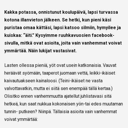
Kakka potassa, onnistunut koulupäivä, lapsi turvassa
kotona illanvieton jälkeen. Se hetki, kun pieni käsi
puristaa omaa kättäsi, lapsi katsoo silmiin, hymyilee ja
kuiskaa: “äiti.” Kysyimme ruuhkavuosien facebook-
sivulla, mitkä ovat asioita, joita vain vanhemmat voivat
ymmärtää. Näin lukijat vastasivat.
Lasten ollessa pieniä, yöt ovat usein katkonaisia. Vauvat
heräävät syömään, taaperot juomaan vettä, leikki-ikäiset
kaivautuakseen kainaloosi. (Teini-ikäiset ne vasta
valvottavatkin, mutta ei siitä sen enempää tällä kertaa.)
Olisitko ennen vanhemmuutta ajatellut juhlistavasi sitä
hetkeä, kun saat nukkua kokonaisen yön-tai edes muutaman
tunnin- putkeen? Niinpä. Tällaisia asioita vain vanhemmat
voivat ymmärtää: