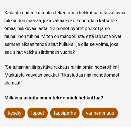
Kaikista eniten kuitenkin tekee mieli hehkuttaa sitä valtavaa
rakkauden määrää, joka valtaa koko kehon, kun katselee
omaa, nukkuvaa lasta. Ne pienet pyöret posket ja se
rauhallinen tuhina. Miten on mahdollista, että lapset voivat
samaan aikaan tehdä sinut hulluksi, ja olla se voima, joka
saa sinut vaikka siirtämään vuoria?
“Se tuhannen järisyttävä rakkaus niihin omiin höperöihin!!
Murkuista vauvaan saakka! Rikastuttaa niin mahottomasti
elämää!”
Millaisia asioita sinun tekee mieli hehkuttaa?
kysely
lapset
lapsiperhe
vanhemmuus