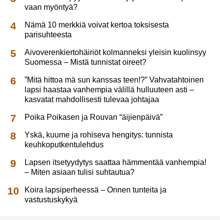
vaan myöntyä?
Nämä 10 merkkiä voivat kertoa toksisesta
parisuhteesta
Aivoverenkiertohäiriöt kolmanneksi yleisin kuolinsyy
Suomessa – Mistä tunnistat oireet?
”Mitä hittoa mä sun kanssas teen!?” Vahvatahtoinen
lapsi haastaa vanhempia välillä hulluuteen asti –
kasvatat mahdollisesti tulevaa johtajaa
Poika Poikasen ja Rouvan “äijienpäivä”
Yskä, kuume ja rohiseva hengitys: tunnista
keuhkoputkentulehdus
Lapsen itsetyydytys saattaa hämmentää vanhempia!
– Miten asiaan tulisi suhtautua?
Koira lapsiperheessä – Onnen tunteita ja
vastustuskykyä