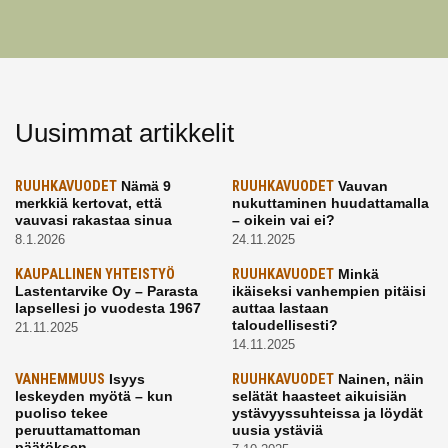
Uusimmat artikkelit
RUUHKAVUODET
Nämä 9
RUUHKAVUODET
Vauvan
merkkiä kertovat, että
nukuttaminen huudattamalla
vauvasi rakastaa sinua
– oikein vai ei?
8.1.2026
24.11.2025
KAUPALLINEN YHTEISTYÖ
RUUHKAVUODET
Minkä
Lastentarvike Oy – Parasta
ikäiseksi vanhempien pitäisi
lapsellesi jo vuodesta 1967
auttaa lastaan
taloudellisesti?
21.11.2025
14.11.2025
VANHEMMUUS
Isyys
RUUHKAVUODET
Nainen, näin
leskeyden myötä – kun
selätät haasteet aikuisiän
puoliso tekee
ystävyyssuhteissa ja löydät
peruuttamattoman
uusia ystäviä
päätöksen