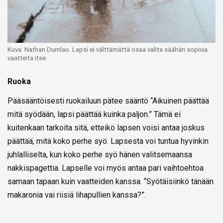
Kuva: Nathan Dumlao. Lapsi ei välttämättä osaa valita säähän sopivia
vaatteita itse.
Ruoka
Pääsääntöisesti ruokailuun pätee sääntö “Aikuinen päättää
mitä syödään, lapsi päättää kuinka paljon.” Tämä ei
kuitenkaan tarkoita sitä, etteikö lapsen voisi antaa joskus
päättää, mitä koko perhe syö. Lapsesta voi tuntua hyvinkin
juhlalliselta, kun koko perhe syö hänen valitsemaansa
nakkispagettia. Lapselle voi myös antaa pari vaihtoehtoa
samaan tapaan kuin vaatteiden kanssa. “Syötäisiinkö tänään
makaronia vai riisiä lihapullien kanssa?”.