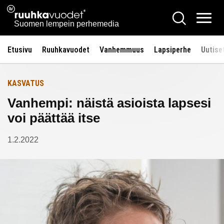
Siirry
Ruuhkavuodet.fi
Hae
Etusivulle
sisältöön
Vali
Suomen lempein perhemedia
Etusivu
Ruuhkavuodet
Vanhemmuus
Lapsiperhe
Uutise
KASVATUS
Vanhempi: näistä asioista lapsesi
voi päättää itse
1.2.2022