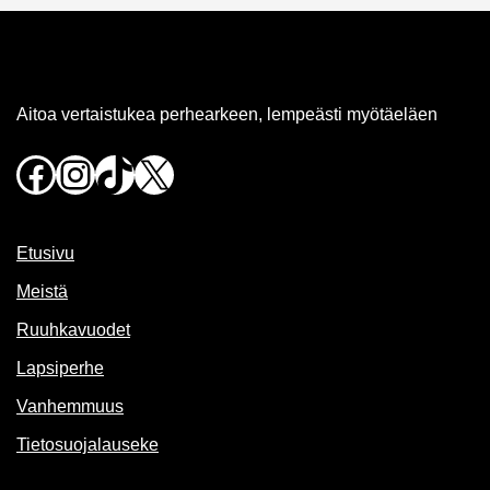
Aitoa vertaistukea perhearkeen, lempeästi myötäeläen
Facebook
Instagram
TikTok
X
Etusivu
Meistä
Ruuhkavuodet
Lapsiperhe
Vanhemmuus
Tietosuojalauseke