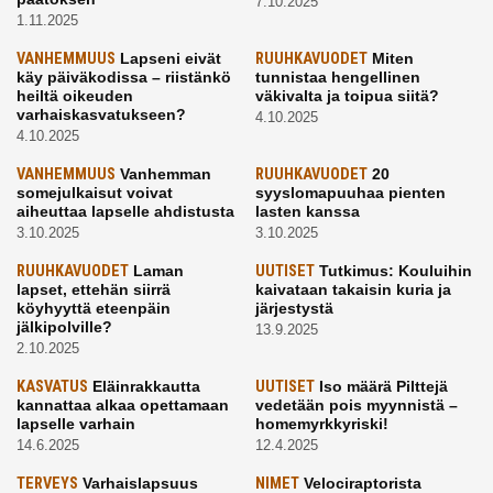
7.10.2025
1.11.2025
VANHEMMUUS
Lapseni eivät
RUUHKAVUODET
Miten
käy päiväkodissa – riistänkö
tunnistaa hengellinen
heiltä oikeuden
väkivalta ja toipua siitä?
varhaiskasvatukseen?
4.10.2025
4.10.2025
VANHEMMUUS
Vanhemman
RUUHKAVUODET
20
somejulkaisut voivat
syyslomapuuhaa pienten
aiheuttaa lapselle ahdistusta
lasten kanssa
3.10.2025
3.10.2025
RUUHKAVUODET
Laman
UUTISET
Tutkimus: Kouluihin
lapset, ettehän siirrä
kaivataan takaisin kuria ja
köyhyyttä eteenpäin
järjestystä
jälkipolville?
13.9.2025
2.10.2025
KASVATUS
Eläinrakkautta
UUTISET
Iso määrä Pilttejä
kannattaa alkaa opettamaan
vedetään pois myynnistä –
lapselle varhain
homemyrkkyriski!
14.6.2025
12.4.2025
TERVEYS
Varhaislapsuus
NIMET
Velociraptorista