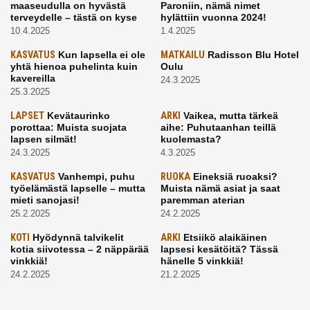
maaseudulla on hyvästä
Paroniin, nämä nimet
terveydelle – tästä on kyse
hylättiin vuonna 2024!
10.4.2025
1.4.2025
KASVATUS
Kun lapsella ei ole
MATKAILU
Radisson Blu Hotel
yhtä hienoa puhelinta kuin
Oulu
kavereilla
24.3.2025
25.3.2025
LAPSET
Kevätaurinko
ARKI
Vaikea, mutta tärkeä
porottaa: Muista suojata
aihe: Puhutaanhan teillä
lapsen silmät!
kuolemasta?
24.3.2025
4.3.2025
KASVATUS
Vanhempi, puhu
RUOKA
Eineksiä ruoaksi?
työelämästä lapselle – mutta
Muista nämä asiat ja saat
mieti sanojasi!
paremman aterian
25.2.2025
24.2.2025
KOTI
Hyödynnä talvikelit
ARKI
Etsiikö alaikäinen
kotia siivotessa – 2 näppärää
lapsesi kesätöitä? Tässä
vinkkiä!
hänelle 5 vinkkiä!
24.2.2025
21.2.2025