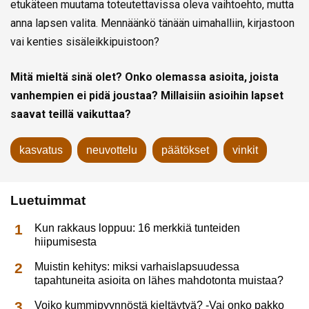
etukäteen muutama toteutettavissa oleva vaihtoehto, mutta
anna lapsen valita. Mennäänkö tänään uimahalliin, kirjastoon
vai kenties sisäleikkipuistoon?
Mitä mieltä sinä olet? Onko olemassa asioita, joista
vanhempien ei pidä joustaa?
Millaisiin asioihin lapset
saavat teillä vaikuttaa?
kasvatus
neuvottelu
päätökset
vinkit
Luetuimmat
Kun rakkaus loppuu: 16 merkkiä tunteiden
hiipumisesta
Muistin kehitys: miksi varhaislapsuudessa
tapahtuneita asioita on lähes mahdotonta muistaa?
Voiko kummipyynnöstä kieltäytyä? -Vai onko pakko