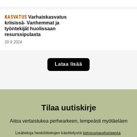
KASVATUS
Varhaiskasvatus
kriisissä- Vanhemmat ja
työntekijät huolissaan
resurssipulasta
20.9.2024
Lataa lisää
Tilaa uutiskirje
Aitoa vertaistukea perhearkeen, lempeästi myötäeläen
Lisätietoja henkilötietojen käsittelystä
tietosuojaselosteesta
.