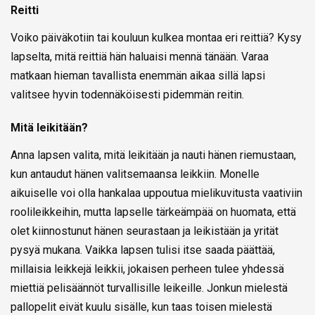
Reitti
Voiko päiväkotiin tai kouluun kulkea montaa eri reittiä? Kysy
lapselta, mitä reittiä hän haluaisi mennä tänään. Varaa
matkaan hieman tavallista enemmän aikaa sillä lapsi
valitsee hyvin todennäköisesti pidemmän reitin.
Mitä leikitään?
Anna lapsen valita, mitä leikitään ja nauti hänen riemustaan,
kun antaudut hänen valitsemaansa leikkiin. Monelle
aikuiselle voi olla hankalaa uppoutua mielikuvitusta vaativiin
roolileikkeihin, mutta lapselle tärkeämpää on huomata, että
olet kiinnostunut hänen seurastaan ja leikistään ja yrität
pysyä mukana. Vaikka lapsen tulisi itse saada päättää,
millaisia leikkejä leikkii, jokaisen perheen tulee yhdessä
miettiä pelisäännöt turvallisille leikeille. Jonkun mielestä
pallopelit eivät kuulu sisälle, kun taas toisen mielestä