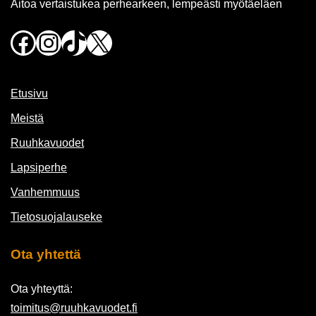
Aitoa vertaistukea perhearkeen, lempeästi myötäeläen
Facebook
Instagram
TikTok
X
Etusivu
Meistä
Ruuhkavuodet
Lapsiperhe
Vanhemmuus
Tietosuojalauseke
Ota yhtettä
Ota yhteyttä:
toimitus@ruuhkavuodet.fi