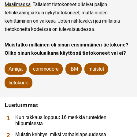
Maailmassa
. Tällaiset tietokoneet olisivat paljon
tehokkaampia kuin nykytietokoneet, mutta niiden
kehittäminen on vaikeaa. Joten nähtäväksi jää millaisia
tietokoneita kodeissa on tulevaisuudessa.
Muistatko millainen oli sinun ensimmäinen tietokone?
Oliko sinun kouluaikana käytössä tietokoneet vai ei?
Amiga
commodore
IBM
muistot
tietokone
Luetuimmat
Kun rakkaus loppuu: 16 merkkiä tunteiden
hiipumisesta
Muistin kehitys: miksi varhaislapsuudessa