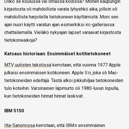
Oliko se koulussa vai omassa kodissa? Monen kaupungin
kirjastosta oli mahdollista varata lyhyehkö aika, jolloin oli
mahdollista harjoitella tietokoneen käyttämistä. Moni sen
ajan nuori käytti varatun ajan esimerkiksi irc-galleriassa
chattailemalla. Vieläkö nykyajan lapset varaavat kirjastosta
tietokoneaikoja?
Katsaus historiaan: Ensimmäiset kotitietokoneet
MTV uutisten tekstissä
kerrotaan, että vuonna 1977 Apple
julkaisi ensimmäisen kotikoneen: Apple II:n, joka oli Mac-
tietokoneiden edeltäjä. Tästä alkoi pikkuhiljaa tietokoneiden
tulo koteihin. Varsinainen läpimurto oli 1980-luvun lopulla,
kun tietokoneiden hinnat hinnat laskivat.
IBM 5150
Ilta-Sanomissa
kerrotaan, että IBM:n ensimmäinen