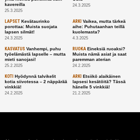
kavereilla
24.3.2025
25.3.2025
LAPSET
Kevätaurinko
ARKI
Vaikea, mutta tärkeä
porottaa: Muista suojata
aihe: Puhutaanhan teillä
lapsen silmät!
kuolemasta?
24.3.2025
4.3.2025
KASVATUS
Vanhempi, puhu
RUOKA
Eineksiä ruoaksi?
työelämästä lapselle – mutta
Muista nämä asiat ja saat
mieti sanojasi!
paremman aterian
25.2.2025
24.2.2025
KOTI
Hyödynnä talvikelit
ARKI
Etsiikö alaikäinen
kotia siivotessa – 2 näppärää
lapsesi kesätöitä? Tässä
vinkkiä!
hänelle 5 vinkkiä!
24.2.2025
21.2.2025