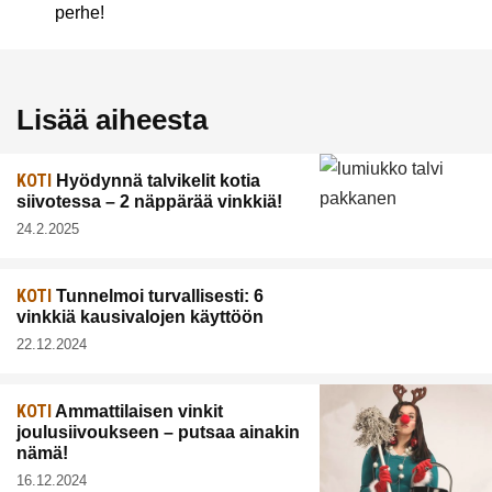
perhe!
Lisää aiheesta
KOTI
Hyödynnä talvikelit kotia
siivotessa – 2 näppärää vinkkiä!
24.2.2025
KOTI
Tunnelmoi turvallisesti: 6
vinkkiä kausivalojen käyttöön
22.12.2024
KOTI
Ammattilaisen vinkit
joulusiivoukseen – putsaa ainakin
nämä!
16.12.2024