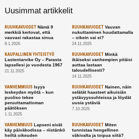
Uusimmat artikkelit
RUUHKAVUODET
Nämä 9
RUUHKAVUODET
Vauvan
merkkiä kertovat, että
nukuttaminen huudattamalla
vauvasi rakastaa sinua
– oikein vai ei?
8.1.2026
24.11.2025
KAUPALLINEN YHTEISTYÖ
RUUHKAVUODET
Minkä
Lastentarvike Oy – Parasta
ikäiseksi vanhempien pitäisi
lapsellesi jo vuodesta 1967
auttaa lastaan
taloudellisesti?
21.11.2025
14.11.2025
VANHEMMUUS
Isyys
RUUHKAVUODET
Nainen, näin
leskeyden myötä – kun
selätät haasteet aikuisiän
puoliso tekee
ystävyyssuhteissa ja löydät
peruuttamattoman
uusia ystäviä
päätöksen
7.10.2025
1.11.2025
VANHEMMUUS
Lapseni eivät
RUUHKAVUODET
Miten
käy päiväkodissa – riistänkö
tunnistaa hengellinen
heiltä oikeuden
väkivalta ja toipua siitä?