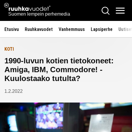
Siirry
Ruuhkavuodet.fi
Hae
Etusivulle
sisältöön
Vali
Suomen lempein perhemedia
Etusivu
Ruuhkavuodet
Vanhemmuus
Lapsiperhe
Uutise
KOTI
1990-luvun kotien tietokoneet:
Amiga, IBM, Commodore! -
Kuulostaako tutulta?
1.2.2022