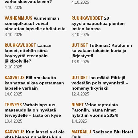
varhaiskasvatukseen?
4.10.2025
4.10.2025
VANHEMMUUS
Vanhemman
RUUHKAVUODET
20
somejulkaisut voivat
syyslomapuuhaa pienten
aiheuttaa lapselle ahdistusta
lasten kanssa
3.10.2025
3.10.2025
RUUHKAVUODET
Laman
UUTISET
Tutkimus: Kouluihin
lapset, ettehän siirrä
kaivataan takaisin kuria ja
köyhyyttä eteenpäin
järjestystä
jälkipolville?
13.9.2025
2.10.2025
KASVATUS
Eläinrakkautta
UUTISET
Iso määrä Pilttejä
kannattaa alkaa opettamaan
vedetään pois myynnistä –
lapselle varhain
homemyrkkyriski!
14.6.2025
12.4.2025
TERVEYS
Varhaislapsuus
NIMET
Velociraptorista
maaseudulla on hyvästä
Paroniin, nämä nimet
terveydelle – tästä on kyse
hylättiin vuonna 2024!
10.4.2025
1.4.2025
KASVATUS
Kun lapsella ei ole
MATKAILU
Radisson Blu Hotel
yhtä hienoa puhelinta kuin
Oulu