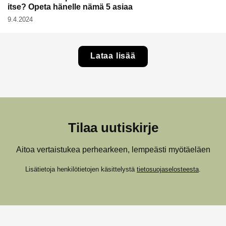
itse? Opeta hänelle nämä 5 asiaa
9.4.2024
Lataa lisää
Tilaa uutiskirje
Aitoa vertaistukea perhearkeen, lempeästi myötäeläen
Lisätietoja henkilötietojen käsittelystä
tietosuojaselosteesta
.