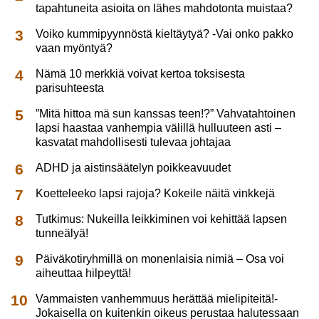
tapahtuneita asioita on lähes mahdotonta muistaa?
Voiko kummipyynnöstä kieltäytyä? -Vai onko pakko
vaan myöntyä?
Nämä 10 merkkiä voivat kertoa toksisesta
parisuhteesta
”Mitä hittoa mä sun kanssas teen!?” Vahvatahtoinen
lapsi haastaa vanhempia välillä hulluuteen asti –
kasvatat mahdollisesti tulevaa johtajaa
ADHD ja aistinsäätelyn poikkeavuudet
Koetteleeko lapsi rajoja? Kokeile näitä vinkkejä
Tutkimus: Nukeilla leikkiminen voi kehittää lapsen
tunneälyä!
Päiväkotiryhmillä on monenlaisia nimiä – Osa voi
aiheuttaa hilpeyttä!
Vammaisten vanhemmuus herättää mielipiteitä!-
Jokaisella on kuitenkin oikeus perustaa halutessaan