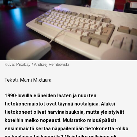
Kuva: Pixabay / Andrzej Rembowski
Teksti: Mami Mixtuura
1990-luvulla eläneiden lasten ja nuorten
tietokonemuistot ovat täynnä nostalgiaa. Aluksi
tietokoneet olivat harvinaisuuksia, mutta yleistyivät
koteihin melko nopeasti. Muistatko missä pääsit
ensimmäistä kertaa näppäilemään tietokonetta -oliko
se koulussa tai kaverilla? Muistatko millainen oli