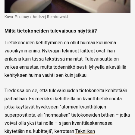
Kuva: Pixabay / Andrzej Rembowski
Miltä tietokoneiden tulevaisuus näyttää?
Tietokoneiden kehittyminen on ollut huimaa kuluneina
vuosikymmeninä. Nykyajan tekniset laitteet ovat ihan
erilaisia kuin tässä tekstissä mainitut. Tulevaisuutta on
vaikea ennustaa, mutta todennäköisesti lyhyellä aikavälillä
kehityksen huima vauhti sen kuin jatkuu.
Tiedossa on se, että tulevaisuuden tietokoneita kehitetään
parhaillaan. Esimerkiksi kehitteillä on kvanttitietokoneita,
jotka käyttävät hyväkseen ”atomien kvanttitilojen
superpositiota, eli ”normaalien” tietokoneiden bittien – jotka
voivat olla yksi tai nolla – sijaan kvanttilaskennassa
käytetään ns. kubittejä”, kerrotaan
Tekniikan