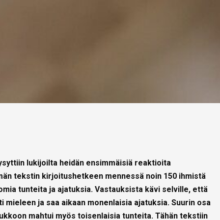
ttiin lukijoilta heidän ensimmäisiä reaktioita
ämän tekstin kirjoitushetkeen mennessä noin 150 ihmistä
mia tunteita ja ajatuksia. Vastauksista kävi selville, että
i mieleen ja saa aikaan monenlaisia ajatuksia. Suurin osa
oukkoon mahtui myös toisenlaisia tunteita. Tähän tekstiin