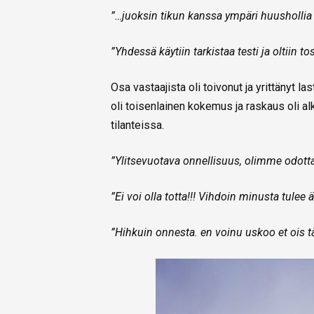
”…juoksin tikun kanssa ympäri huushollia
”Yhdessä käytiin tarkistaa testi ja oltiin tos
Osa vastaajista oli toivonut ja yrittänyt l
oli toisenlainen kokemus ja raskaus oli a
tilanteissa.
”Ylitsevuotava onnellisuus, olimme odott
”Ei voi olla totta!!! Vihdoin minusta tulee ä
”Hihkuin onnesta. en voinu uskoo et ois t