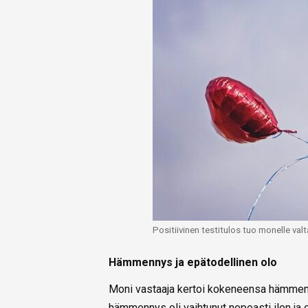
Positiivinen testitulos tuo monelle val
Hämmennys ja epätodellinen olo
Moni vastaaja kertoi kokeneensa hämmenn
hämmennys oli vaihtunut nopeasti ilon ja on