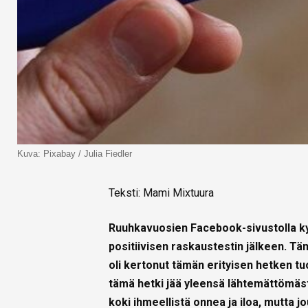
Kuva: Pixabay / Julia Fiedler
Teksti: Mami Mixtuura
Ruuhkavuosien Facebook-sivustolla kysy
positiivisen raskaustestin jälkeen. T
oli kertonut tämän erityisen hetken tuo
tämä hetki jää yleensä lähtemättömäst
koki ihmeellistä onnea ja iloa, mutta j