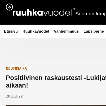
Siirry
Etusivulle
sisältöön
Suomen lemp
Ruuhkavuodet.fi
Etusivu
Ruuhkavuodet
Vanhemmuus
Lapsiperhe
ODOTUSAIKA
Positiivinen raskaustesti -Lukija
aikaan!
28.1.2022