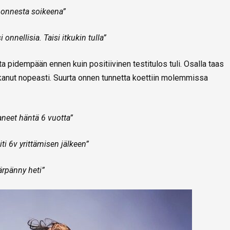
 onnesta soikeena”
i onnellisia. Taisi itkukin tulla”
asta pidempään ennen kuin positiivinen testitulos tuli. Osalla taas
lkanut nopeasti. Suurta onnen tunnetta koettiin molemmissa
aneet häntä 6 vuotta”
iti 6v yrittämisen jälkeen”
ärpänny heti”