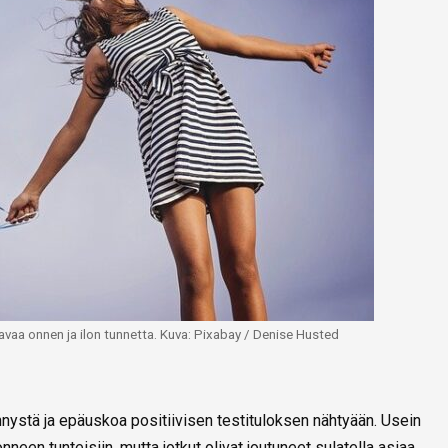
tavaa onnen ja ilon tunnetta. Kuva: Pixabay / Denise Husted
ystä ja epäuskoa positiivisen testituloksen nähtyään. Usein
neen tunteisiin, mutta jotkut olivat joutuneet sulatella asiaa