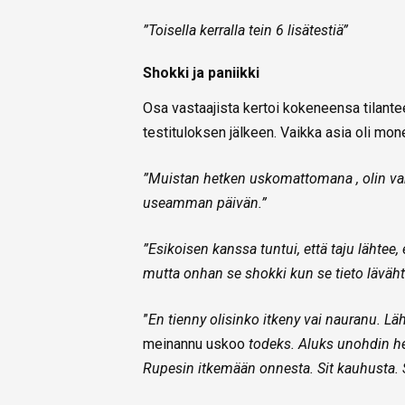
”Toisella kerralla tein 6 lisätestiä”
Shokki ja paniikki
Osa vastaajista kertoi kokeneensa tilante
testituloksen jälkeen. Vaikka asia oli mon
”Muistan hetken uskomattomana , olin var
useamman päivän.”
”Esikoisen kanssa tuntui, että taju lähtee, 
mutta onhan se shokki kun se tieto läväht
”
En tienny olisinko itkeny vai nauranu. L
meinannu uskoo
todeks. Aluks unohdin hen
Rupesin itkemään onnesta. Sit kauhusta. Si