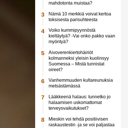
mahdotonta muistaa?
Nämä 10 merkkiä voivat kertoa
toksisesta parisuhteesta
Voiko kummipyynnöstä
kieltäytyä? -Vai onko pakko vaan
myöntyä?
Aivoverenkiertohäiriöt
kolmanneksi yleisin kuolinsyy
Suomessa – Mistä tunnistat
oireet?
Vanhemmuuden kultareunuksia
metsästämässä
Lääkkeenä halaus: tunnetko jo
halaamisen uskomattomat
terveysvaikutukset?
Mieskin voi tehdä positiivisen
raskaustestin -ja se voi paljastaa