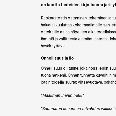
on koottu tunteiden kirjo tuosta järis
Raskaustestin ostaminen, tekeminen ja tu
haluaisi kuuluttaa koko maailmalle sen, et
ostoksille asiaa häpeillen eikä todellakaa
ihmisiä ja vallitsevia elämäntilanteita. Jok
hyväksyttäviä.
Onnellisuus ja ilo
Onnellisuus oli tunne, joka nousi esiin s
tuona hetkenä. Onnen tunnetta kuvailtiin m
jotain todella suurta: ylitsevuotava, pakah
”Maailman ihanin hetki”
”Suunnaton ilo -onnen tulvahdus vaikka t