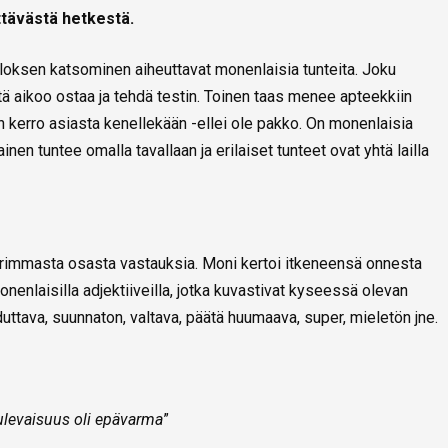
yttävästä hetkestä.
loksen katsominen aiheuttavat monenlaisia tunteita. Joku
tä aikoo ostaa ja tehdä testin. Toinen taas menee apteekkiin
n kerro asiasta kenellekään -ellei ole pakko. On monenlaisia
ainen tuntee omalla tavallaan ja erilaiset tunteet ovat yhtä lailla
uurimmasta osasta vastauksia. Moni kertoi itkeneensä onnesta
onenlaisilla adjektiiveilla, jotka kuvastivat kyseessä olevan
duttava, suunnaton, valtava, päätä huumaava, super, mieletön jne.
ulevaisuus oli epävarma
”