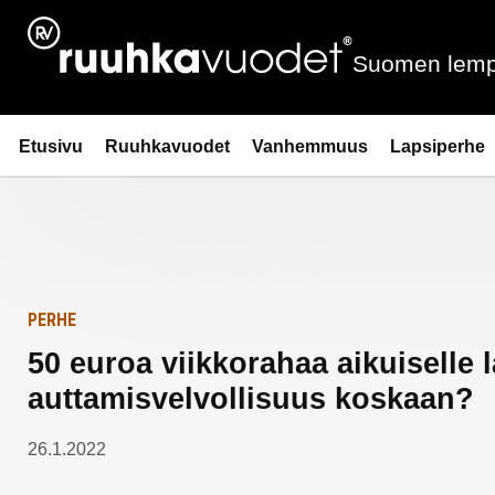
Siirry
Etusivulle
sisältöön
Suomen lemp
Ruuhkavuodet.fi
Etusivu
Ruuhkavuodet
Vanhemmuus
Lapsiperhe
PERHE
50 euroa viikkorahaa aikuiselle
auttamisvelvollisuus koskaan?
26.1.2022