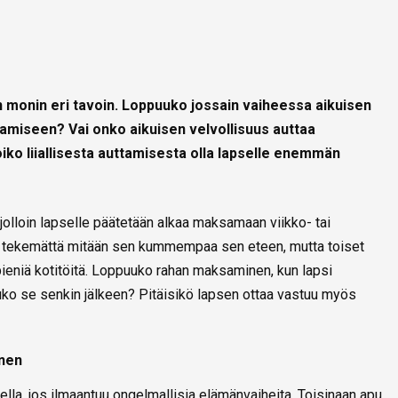
n monin eri tavoin. Loppuuko jossain vaiheessa aikuisen
tamiseen? Vai onko aikuisen velvollisuus auttaa
oiko liiallisesta auttamisesta olla lapselle enemmän
olloin lapselle päätetään alkaa maksamaan viikko- tai
aa tekemättä mitään sen kummempaa sen eteen, mutta toiset
ieniä kotitöitä. Loppuuko rahan maksaminen, kun lapsi
uuko se senkin jälkeen? Pitäisikö lapsen ottaa vastuu myös
inen
lla, jos ilmaantuu ongelmallisia elämänvaiheita. Toisinaan apu