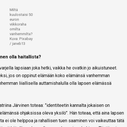
Miltä
kuulostaisi 50
euron
viikkoraha
omilta
vanhemmilta?
Kuva: Pixabay
/ janeb13
nen olla haitallista?
rjella lapsiaan joka hetki, vaikka he ovatkin jo aikuistuneet.
seksi, jos on oppinut elämään koko elämänsä vanhemman
nhemman liiallisella auttamishalulla olla lapsen elämässä
riina Järvinen toteaa: ”identiteetin kannalta jokaisen on
lämänsä ohjaksissa oleva yksilö”. Hän toteaa, että aina lapsen
 ei ole helppoa ja rahallisen tuen saaminen voi vaikeuttaa tätä