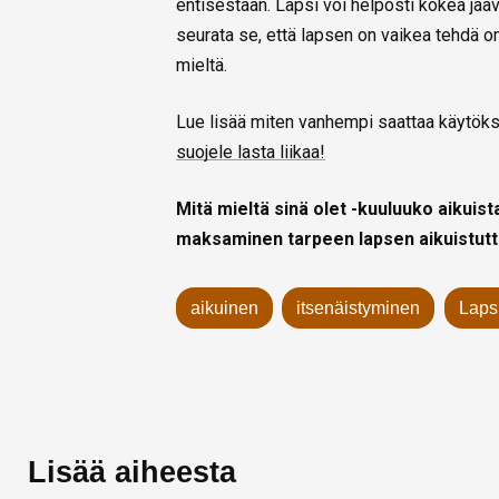
entisestään. Lapsi voi helposti kokea jää
seurata se, että lapsen on vaikea tehdä 
mieltä.
Lue lisää miten vanhempi saattaa käytöksel
suojele lasta liikaa!
Mitä mieltä sinä olet -kuuluuko aikuist
maksaminen tarpeen lapsen aikuistut
aikuinen
itsenäistyminen
Laps
Lisää aiheesta