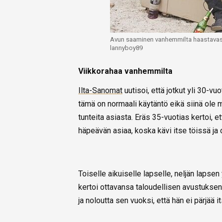
Avun saaminen vanhemmilta haastavassa
lannyboy89
Viikkorahaa vanhemmilta
Ilta-Sanomat
uutisoi, että jotkut yli 30-v
tämä on normaali käytäntö eikä siinä ole m
tunteita asiasta. Eräs 35-vuotias kertoi, e
häpeävän asiaa, koska kävi itse töissä ja 
Toiselle aikuiselle lapselle, neljän lapsen
kertoi ottavansa taloudellisen avustuksen
ja noloutta sen vuoksi, että hän ei pärjää i