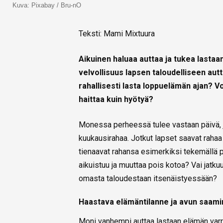
Kuva: Pixabay / Bru-nO
Teksti: Mami Mixtuura
Aikuinen haluaa auttaa ja tukea lastaa
velvollisuus lapsen taloudelliseen aut
rahallisesti lasta loppuelämän ajan? V
haittaa kuin hyötyä?
Monessa perheessä tulee vastaan päivä, j
kuukausirahaa. Jotkut lapset saavat rah
tienaavat rahansa esimerkiksi tekemällä p
aikuistuu ja muuttaa pois kotoa? Vai jatk
omasta taloudestaan itsenäistyessään?
Haastava elämäntilanne ja avun saam
Moni vanhempi auttaa lastaan elämän varre