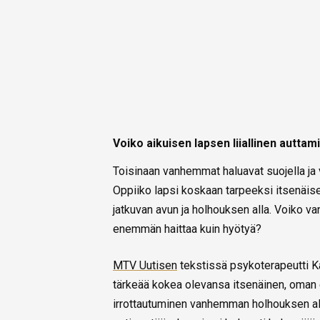
Voiko aikuisen lapsen liiallinen auttami
Toisinaan vanhemmat haluavat suojella ja va
Oppiiko lapsi koskaan tarpeeksi itsenäi
jatkuvan avun ja holhouksen alla. Voiko va
enemmän haittaa kuin hyötyä?
MTV Uutisen
tekstissä psykoterapeutti Kat
tärkeää kokea olevansa itsenäinen, oman e
irrottautuminen vanhemman holhouksen alta