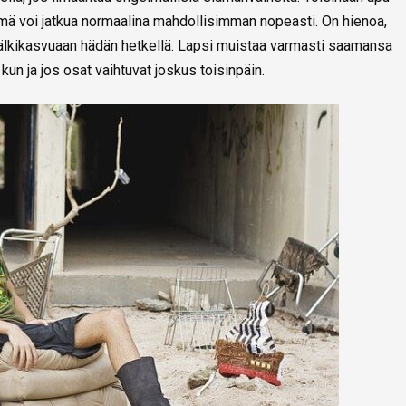
lämä voi jatkua normaalina mahdollisimman nopeasti. On hienoa,
 jälkikasvuaan hädän hetkellä. Lapsi muistaa varmasti saamansa
kun ja jos osat vaihtuvat joskus toisinpäin.