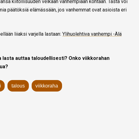
vänsä kiitollisuuden velkaan vanhempiaan kohtaan. Tästä voi
omia päätöksiä elämässään, jos vanhemmat ovat asioista eri
lään liiaksi varjella lastaan:
Ylihuolehtiva vanhempi -Älä
a lasta auttaa taloudellisesti? Onko viikkorahan
tua?
i
talous
viikkoraha