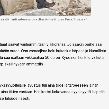
 elämäntilanteessa on kultaakin kalliimpaa. Kuva: Pixabay /
uotiaat saavat vanhemmiltaan viikkorahaa. Joissakin perheissä
itään outoa. Osa vastaajista koki kuitenkin häpeää ja kiusallisia
ttä saa isältään viikkorahaa 50 euroa. Kyseinen henkilö vaikutti
opiskeli hyvään ammattiin.
 yksinhuoltajalle, avustus tuli aina todella tarpeeseen ja hän
 aina itkien vastaan. Hän kertoi kokevansa syyllisyyttä, häpeää
tse taloudellisesti.