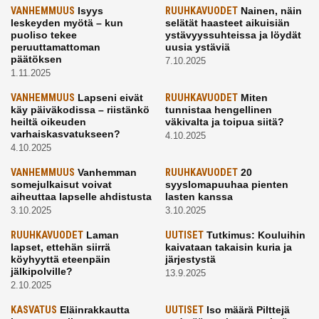
VANHEMMUUS
Isyys
RUUHKAVUODET
Nainen, näin
leskeyden myötä – kun
selätät haasteet aikuisiän
puoliso tekee
ystävyyssuhteissa ja löydät
peruuttamattoman
uusia ystäviä
päätöksen
7.10.2025
1.11.2025
VANHEMMUUS
Lapseni eivät
RUUHKAVUODET
Miten
käy päiväkodissa – riistänkö
tunnistaa hengellinen
heiltä oikeuden
väkivalta ja toipua siitä?
varhaiskasvatukseen?
4.10.2025
4.10.2025
VANHEMMUUS
Vanhemman
RUUHKAVUODET
20
somejulkaisut voivat
syyslomapuuhaa pienten
aiheuttaa lapselle ahdistusta
lasten kanssa
3.10.2025
3.10.2025
RUUHKAVUODET
Laman
UUTISET
Tutkimus: Kouluihin
lapset, ettehän siirrä
kaivataan takaisin kuria ja
köyhyyttä eteenpäin
järjestystä
jälkipolville?
13.9.2025
2.10.2025
KASVATUS
Eläinrakkautta
UUTISET
Iso määrä Pilttejä