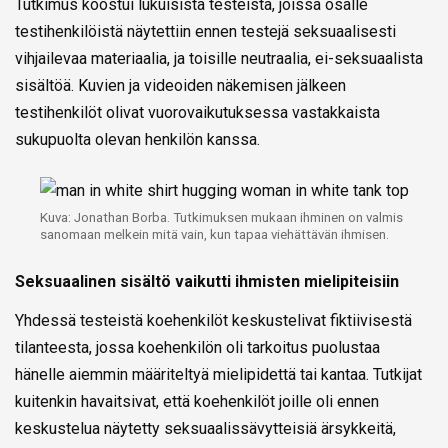
Tutkimus koostui lukuisista testeistä, joissa osalle
testihenkilöistä näytettiin ennen testejä seksuaalisesti
vihjailevaa materiaalia, ja toisille neutraalia, ei-seksuaalista
sisältöä. Kuvien ja videoiden näkemisen jälkeen
testihenkilöt olivat vuorovaikutuksessa vastakkaista
sukupuolta olevan henkilön kanssa.
Kuva: Jonathan Borba. Tutkimuksen mukaan ihminen on valmis
sanomaan melkein mitä vain, kun tapaa viehättävän ihmisen.
Seksuaalinen sisältö vaikutti ihmisten mielipiteisiin
Yhdessä testeistä koehenkilöt keskustelivat fiktiivisestä
tilanteesta, jossa koehenkilön oli tarkoitus puolustaa
hänelle aiemmin määriteltyä mielipidettä tai kantaa. Tutkijat
kuitenkin havaitsivat, että koehenkilöt joille oli ennen
keskustelua näytetty seksuaalissävytteisiä ärsykkeitä,