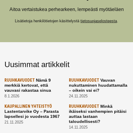
Aitoa vertaistukea perhearkeen, lempeästi myötäeläen
Lisätietoja henkilötietojen käsittelystä
tietosuojaselosteesta
.
Uusimmat artikkelit
RUUHKAVUODET
Nämä 9
RUUHKAVUODET
Vauvan
merkkiä kertovat, että
nukuttaminen huudattamalla
vauvasi rakastaa sinua
– oikein vai ei?
8.1.2026
24.11.2025
KAUPALLINEN YHTEISTYÖ
RUUHKAVUODET
Minkä
Lastentarvike Oy – Parasta
ikäiseksi vanhempien pitäisi
lapsellesi jo vuodesta 1967
auttaa lastaan
taloudellisesti?
21.11.2025
14.11.2025