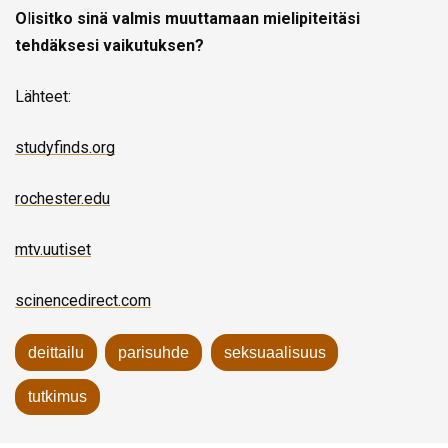
O
l
isitko sinä valmis muuttamaan mielipiteitäsi
tehdäksesi vaikutuksen?
Lähteet:
studyfinds.org
rochester.edu
mtv.uutiset
scinencedirect.com
deittailu
parisuhde
seksuaalisuus
tutkimus