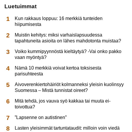
Luetuimmat
Kun rakkaus loppuu: 16 merkkiä tunteiden
hiipumisesta
Muistin kehitys: miksi varhaislapsuudessa
tapahtuneita asioita on lähes mahdotonta muistaa?
Voiko kummipyynnöstä kieltäytyä? -Vai onko pakko
vaan myöntyä?
Nämä 10 merkkiä voivat kertoa toksisesta
parisuhteesta
Aivoverenkiertohäiriöt kolmanneksi yleisin kuolinsyy
Suomessa – Mistä tunnistat oireet?
Mitä tehdä, jos vauva syö kakkaa tai muuta ei-
toivottua?
”Lapsenne on autistinen”
Lasten yleisimmät tartuntataudit: milloin voin viedä