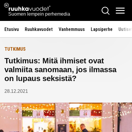
Siirry
Ruuhkavuodet.fi
Hae
Etusivulle
sisältöön
Vali
Suomen lempein perhemedia
Etusivu
Ruuhkavuodet
Vanhemmuus
Lapsiperhe
Uutise
TUTKIMUS
Tutkimus: Mitä ihmiset ovat
valmiita sanomaan, jos ilmassa
on lupaus seksistä?
28.12.2021