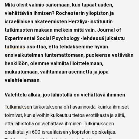
Mitä olisit valmis sanomaan, kun tapaat uuden,
viehättävän ihmisen? Rochesterin yliopiston ja
israelilaisen akateemisten Herzliya-instituutin
tutkimusten mukaan melkein mitä vain. Journal of
Experimental Social Psychology -lehdessä julkaistu
tutkimus
osoittaa, että tehdäksemme hyvän
ensivaikutelman tuntemattomaan, puoleensa vetävään
henkilöön, olemme valmiita liioittelemaan,
mukautumaan, vaihtamaan asennetta ja jopa
valehtelemaan.
Valehtelu alkaa, jos lähistöllä on viehättävä ihminen
Tutkimuksen
tarkoituksena oli havainnoida, kuinka ihmiset
toimivat, kun aivoihin kulkeutuu tietoa erotiikasta ja siitä,
että lähistöllä on viehättävä ihminen. Tutkimukseen
osallistui yli 600 israelilaisen yliopiston opiskelijaa.