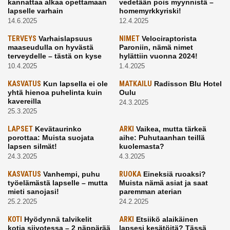
kannattaa alkaa opettamaan
vedetään pois myynnistä –
lapselle varhain
homemyrkkyriski!
14.6.2025
12.4.2025
TERVEYS
Varhaislapsuus
NIMET
Velociraptorista
maaseudulla on hyvästä
Paroniin, nämä nimet
terveydelle – tästä on kyse
hylättiin vuonna 2024!
10.4.2025
1.4.2025
KASVATUS
Kun lapsella ei ole
MATKAILU
Radisson Blu Hotel
yhtä hienoa puhelinta kuin
Oulu
kavereilla
24.3.2025
25.3.2025
LAPSET
Kevätaurinko
ARKI
Vaikea, mutta tärkeä
porottaa: Muista suojata
aihe: Puhutaanhan teillä
lapsen silmät!
kuolemasta?
24.3.2025
4.3.2025
KASVATUS
Vanhempi, puhu
RUOKA
Eineksiä ruoaksi?
työelämästä lapselle – mutta
Muista nämä asiat ja saat
mieti sanojasi!
paremman aterian
25.2.2025
24.2.2025
KOTI
Hyödynnä talvikelit
ARKI
Etsiikö alaikäinen
kotia siivotessa – 2 näppärää
lapsesi kesätöitä? Tässä