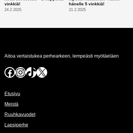
vinkkiä!
hänelle 5 vinkkiä!
24.2.2025
21.2.2025
Aitoa vertaistukea perhearkeen, lempeästi myötäeläen
Facebook
Instagram
TikTok
X
Etusivu
Meistä
Ruuhkavuodet
Lapsiperhe