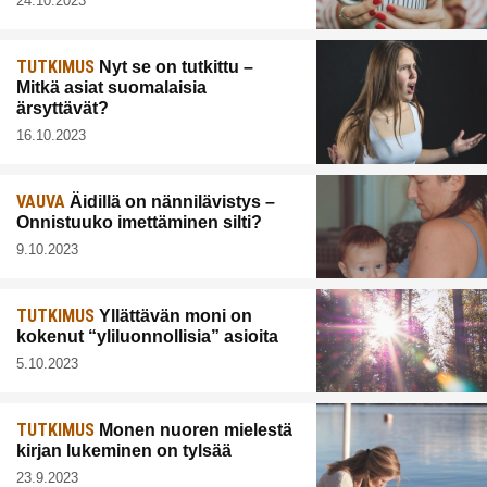
24.10.2023
TUTKIMUS
Nyt se on tutkittu –
Mitkä asiat suomalaisia
ärsyttävät?
16.10.2023
VAUVA
Äidillä on nännilävistys –
Onnistuuko imettäminen silti?
9.10.2023
TUTKIMUS
Yllättävän moni on
kokenut “yliluonnollisia” asioita
5.10.2023
TUTKIMUS
Monen nuoren mielestä
kirjan lukeminen on tylsää
23.9.2023