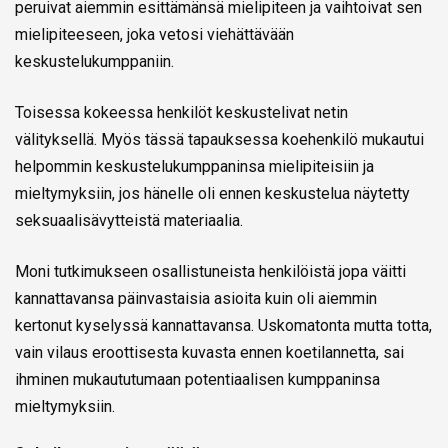
peruivat aiemmin esittämänsä mielipiteen ja vaihtoivat sen
mielipiteeseen, joka vetosi viehättävään
keskustelukumppaniin.
Toisessa kokeessa henkilöt keskustelivat netin
välityksellä. Myös tässä tapauksessa koehenkilö mukautui
helpommin keskustelukumppaninsa mielipiteisiin ja
mieltymyksiin, jos hänelle oli ennen keskustelua näytetty
seksuaalisävytteistä materiaalia.
Moni tutkimukseen osallistuneista henkilöistä jopa väitti
kannattavansa päinvastaisia asioita kuin oli aiemmin
kertonut kyselyssä kannattavansa. Uskomatonta mutta totta,
vain vilaus eroottisesta kuvasta ennen koetilannetta, sai
ihminen mukaututumaan potentiaalisen kumppaninsa
mieltymyksiin.