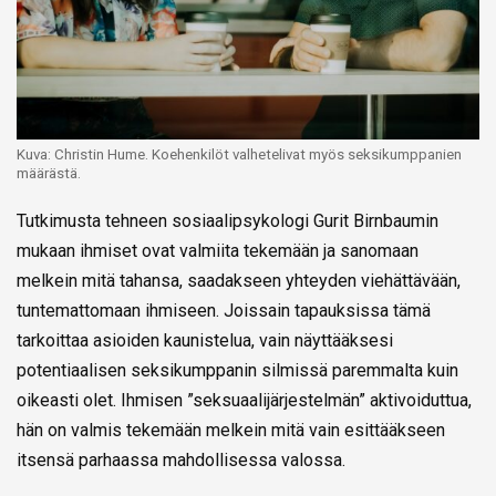
Kuva: Christin Hume. Koehenkilöt valhetelivat myös seksikumppanien
määrästä.
Tutkimusta tehneen sosiaalipsykologi Gurit Birnbaumin
mukaan
ihmiset ovat valmiita tekemään ja sanomaan
melkein mitä tahansa, saadakseen yhteyden viehättävään,
tuntemattomaan ihmiseen. Joissain tapauksissa tämä
tarkoittaa asioiden kaunistelua, vain näyttääksesi
potentiaalisen seksikumppanin silmissä paremmalta kuin
oikeasti olet.
Ihmisen ”seksuaalijärjestelmän” aktivoiduttua,
hän on valmis tekemään melkein mitä vain esittääkseen
itsensä parhaassa mahdollisessa valossa.