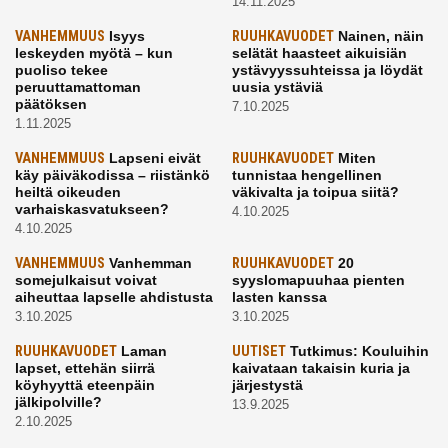
14.11.2025
VANHEMMUUS
Isyys
RUUHKAVUODET
Nainen, näin
leskeyden myötä – kun
selätät haasteet aikuisiän
puoliso tekee
ystävyyssuhteissa ja löydät
peruuttamattoman
uusia ystäviä
päätöksen
7.10.2025
1.11.2025
VANHEMMUUS
Lapseni eivät
RUUHKAVUODET
Miten
käy päiväkodissa – riistänkö
tunnistaa hengellinen
heiltä oikeuden
väkivalta ja toipua siitä?
varhaiskasvatukseen?
4.10.2025
4.10.2025
VANHEMMUUS
Vanhemman
RUUHKAVUODET
20
somejulkaisut voivat
syyslomapuuhaa pienten
aiheuttaa lapselle ahdistusta
lasten kanssa
3.10.2025
3.10.2025
RUUHKAVUODET
Laman
UUTISET
Tutkimus: Kouluihin
lapset, ettehän siirrä
kaivataan takaisin kuria ja
köyhyyttä eteenpäin
järjestystä
jälkipolville?
13.9.2025
2.10.2025