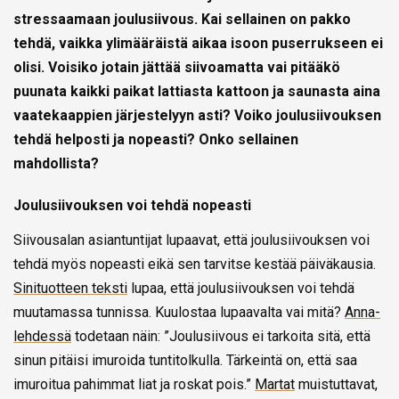
stressaamaan joulusiivous. Kai sellainen on pakko
tehdä, vaikka ylimääräistä aikaa isoon puserrukseen ei
olisi. Voisiko jotain jättää siivoamatta vai pitääkö
puunata kaikki paikat lattiasta kattoon ja saunasta aina
vaatekaappien järjestelyyn asti? Voiko joulusiivouksen
tehdä helposti ja nopeasti? Onko sellainen
mahdollista?
Joulusiivouksen voi tehdä nopeasti
Siivousalan asiantuntijat lupaavat, että joulusiivouksen voi
tehdä myös nopeasti eikä sen tarvitse kestää päiväkausia.
Sinituotteen teksti
lupaa, että joulusiivouksen voi tehdä
muutamassa tunnissa. Kuulostaa lupaavalta vai mitä?
Anna-
lehdessä
todetaan näin: ”Joulusiivous ei tarkoita sitä, että
sinun pitäisi imuroida tuntitolkulla. Tärkeintä on, että saa
imuroitua pahimmat liat ja roskat pois.”
Martat
muistuttavat,