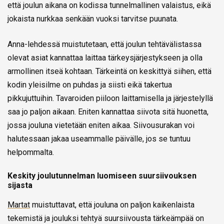
että joulun aikana on kodissa tunnelmallinen valaistus, eikä
jokaista nurkkaa senkään vuoksi tarvitse puunata.
Anna-lehdessä muistutetaan, että joulun tehtävälistassa
olevat asiat kannattaa laittaa tärkeysjärjestykseen ja olla
armollinen itseä kohtaan. Tärkeintä on keskittyä siihen, että
kodin yleisilme on puhdas ja siisti eikä takertua
pikkujuttuihin. Tavaroiden piiloon laittamisella ja järjestelyllä
saa jo paljon aikaan. Eniten kannattaa siivota sitä huonetta,
jossa jouluna vietetään eniten aikaa. Siivousurakan voi
halutessaan jakaa useammalle päivälle, jos se tuntuu
helpommalta.
Keskity joulutunnelman luomiseen suursiivouksen
sijasta
Martat
muistuttavat, että jouluna on paljon kaikenlaista
tekemistä ja jouluksi tehtyä suursiivousta tärkeämpää on