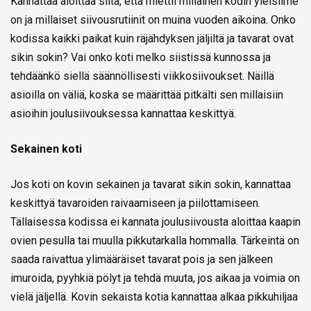
Kannattaa aloittaa siitä, että miettii millainen kodin yleisilme
on ja millaiset siivousrutiinit on muina vuoden aikoina. Onko
kodissa kaikki paikat kuin räjähdyksen jäljiltä ja tavarat ovat
sikin sokin? Vai onko koti melko siistissä kunnossa ja
tehdäänkö siellä säännöllisesti viikkosiivoukset. Näillä
asioilla on väliä, koska se määrittää pitkälti sen millaisiin
asioihin joulusiivouksessa kannattaa keskittyä.
Sekainen koti
Jos koti on kovin sekainen ja tavarat sikin sokin, kannattaa
keskittyä tavaroiden raivaamiseen ja piilottamiseen.
Tällaisessa kodissa ei kannata joulusiivousta aloittaa kaapin
ovien pesulla tai muulla pikkutarkalla hommalla. Tärkeintä on
saada raivattua ylimääräiset tavarat pois ja sen jälkeen
imuroida, pyyhkiä pölyt ja tehdä muuta, jos aikaa ja voimia on
vielä jäljellä. Kovin sekaista kotia kannattaa alkaa pikkuhiljaa