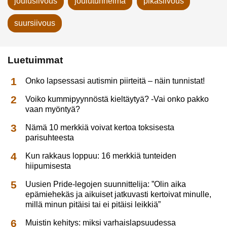
joulusiivous
joulutunnelma
pikasiivous
suursiivous
Luetuimmat
Onko lapsessasi autismin piirteitä – näin tunnistat!
Voiko kummipyynnöstä kieltäytyä? -Vai onko pakko
vaan myöntyä?
Nämä 10 merkkiä voivat kertoa toksisesta
parisuhteesta
Kun rakkaus loppuu: 16 merkkiä tunteiden
hiipumisesta
Uusien Pride-legojen suunnittelija: ”Olin aika
epämiehekäs ja aikuiset jatkuvasti kertoivat minulle,
millä minun pitäisi tai ei pitäisi leikkiä”
Muistin kehitys: miksi varhaislapsuudessa