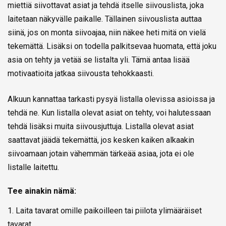
miettiä siivottavat asiat ja tehdä itselle siivouslista, joka
laitetaan näkyvälle paikalle. Tällainen siivouslista auttaa
siinä, jos on monta siivoajaa, niin näkee heti mitä on vielä
tekemättä. Lisäksi on todella palkitsevaa huomata, että joku
asia on tehty ja vetää se listalta yli. Tämä antaa lisää
motivaatioita jatkaa siivousta tehokkaasti.
Alkuun kannattaa tarkasti pysyä listalla olevissa asioissa ja
tehdä ne. Kun listalla olevat asiat on tehty, voi halutessaan
tehdä lisäksi muita siivousjuttuja. Listalla olevat asiat
saattavat jäädä tekemättä, jos kesken kaiken alkaakin
siivoamaan jotain vähemmän tärkeää asiaa, jota ei ole
listalle laitettu.
Tee ainakin nämä:
1. Laita tavarat omille paikoilleen tai piilota ylimääräiset
tavarat