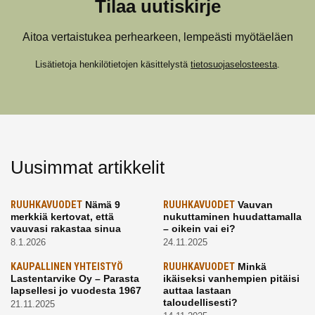
Tilaa uutiskirje
Aitoa vertaistukea perhearkeen, lempeästi myötäeläen
Lisätietoja henkilötietojen käsittelystä
tietosuojaselosteesta
.
Uusimmat artikkelit
RUUHKAVUODET
Nämä 9
RUUHKAVUODET
Vauvan
merkkiä kertovat, että
nukuttaminen huudattamalla
vauvasi rakastaa sinua
– oikein vai ei?
8.1.2026
24.11.2025
KAUPALLINEN YHTEISTYÖ
RUUHKAVUODET
Minkä
Lastentarvike Oy – Parasta
ikäiseksi vanhempien pitäisi
lapsellesi jo vuodesta 1967
auttaa lastaan
taloudellisesti?
21.11.2025