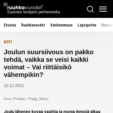
Siirry
Ruuhkavuodet.fi
Hae
Etusivulle
sisältöön
Vali
Suomen lempein perhemedia
Etusivu
Ruuhkavuodet
Vanhemmuus
Lapsiperhe
Uutise
KOTI
Joulun suursiivous on pakko
tehdä, vaikka se veisi kaikki
voimat – Vai riittäisikö
vähempikin?
10.12.2021
Kuva: Pixabay / Peggy_Marco
Joulu lähenee kovaa vauhtia ja monia ihmisiä alkaa