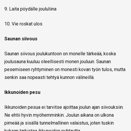
9. Laita pöydälle joululiina
10. Vie roskat ulos
Saunan siivous
Saunan siivous joulukuntoon on monelle tärkeää, koska
joulusauna kuuluu oleellisesti monen jouluun. Saunan
pesemiseen ryhtyminen on monesti kovan työn tulos, mutta
senkin saa nopeasti tehtyä kunnon välineillä.
Ikkunoiden pesu
Ikkunoiden pesua ei tarvitse ajoittaa joulun ajan siivouksiin.
Ne ehtii hyvin myöhemminkin. Joulun aikana on ulkona
pimeää ja sisällä tunnelmallinen valaistus, joten tuskin
kukaan tarkistaa ikkunoiden puhtautta.