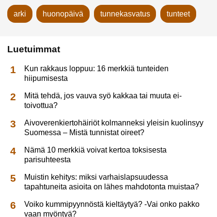
arki
huonopäivä
tunnekasvatus
tunteet
Luetuimmat
Kun rakkaus loppuu: 16 merkkiä tunteiden
hiipumisesta
Mitä tehdä, jos vauva syö kakkaa tai muuta ei-
toivottua?
Aivoverenkiertohäiriöt kolmanneksi yleisin kuolinsyy
Suomessa – Mistä tunnistat oireet?
Nämä 10 merkkiä voivat kertoa toksisesta
parisuhteesta
Muistin kehitys: miksi varhaislapsuudessa
tapahtuneita asioita on lähes mahdotonta muistaa?
Voiko kummipyynnöstä kieltäytyä? -Vai onko pakko
vaan myöntyä?