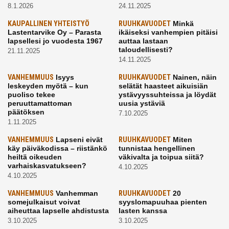
8.1.2026
24.11.2025
KAUPALLINEN YHTEISTYÖ
RUUHKAVUODET
Minkä
Lastentarvike Oy – Parasta
ikäiseksi vanhempien pitäisi
lapsellesi jo vuodesta 1967
auttaa lastaan
taloudellisesti?
21.11.2025
14.11.2025
VANHEMMUUS
Isyys
RUUHKAVUODET
Nainen, näin
leskeyden myötä – kun
selätät haasteet aikuisiän
puoliso tekee
ystävyyssuhteissa ja löydät
peruuttamattoman
uusia ystäviä
päätöksen
7.10.2025
1.11.2025
VANHEMMUUS
Lapseni eivät
RUUHKAVUODET
Miten
käy päiväkodissa – riistänkö
tunnistaa hengellinen
heiltä oikeuden
väkivalta ja toipua siitä?
varhaiskasvatukseen?
4.10.2025
4.10.2025
VANHEMMUUS
Vanhemman
RUUHKAVUODET
20
somejulkaisut voivat
syyslomapuuhaa pienten
aiheuttaa lapselle ahdistusta
lasten kanssa
3.10.2025
3.10.2025