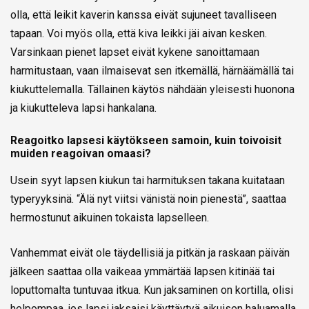
olla, että leikit kaverin kanssa eivät sujuneet tavalliseen
tapaan. Voi myös olla, että kiva leikki jäi aivan kesken.
Varsinkaan pienet lapset eivät kykene sanoittamaan
harmitustaan, vaan ilmaisevat sen itkemällä, härnäämällä tai
kiukuttelemalla. Tällainen käytös nähdään yleisesti huonona
ja kiukutteleva lapsi hankalana.
Reagoitko lapsesi käytökseen samoin, kuin toivoisit
muiden reagoivan omaasi?
Usein syyt lapsen kiukun tai harmituksen takana kuitataan
typeryyksinä. “Älä nyt viitsi vänistä noin pienestä”, saattaa
hermostunut aikuinen tokaista lapselleen.
Vanhemmat eivät ole täydellisiä ja pitkän ja raskaan päivän
jälkeen saattaa olla vaikeaa ymmärtää lapsen kitinää tai
loputtomalta tuntuvaa itkua. Kun jaksaminen on kortilla, olisi
helpompaa, jos lapsi jaksaisi käyttäytyä aikuisen haluamalla