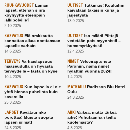
RUUHKAVUODET
Laman
UUTISET
Tutkimus: Kouluihin
lapset, ettehän siirrä
kaivataan takaisin kuria ja
köyhyyttä eteenpäin
järjestystä
jälkipolville?
13.9.2025
2.10.2025
KASVATUS
Eläinrakkautta
UUTISET
Iso määrä Pilttejä
kannattaa alkaa opettamaan
vedetään pois myynnistä –
lapselle varhain
homemyrkkyriski!
14.6.2025
12.4.2025
TERVEYS
Varhaislapsuus
NIMET
Velociraptorista
maaseudulla on hyvästä
Paroniin, nämä nimet
terveydelle – tästä on kyse
hylättiin vuonna 2024!
10.4.2025
1.4.2025
KASVATUS
Kun lapsella ei ole
MATKAILU
Radisson Blu Hotel
yhtä hienoa puhelinta kuin
Oulu
kavereilla
24.3.2025
25.3.2025
LAPSET
Kevätaurinko
ARKI
Vaikea, mutta tärkeä
porottaa: Muista suojata
aihe: Puhutaanhan teillä
lapsen silmät!
kuolemasta?
24.3.2025
4.3.2025