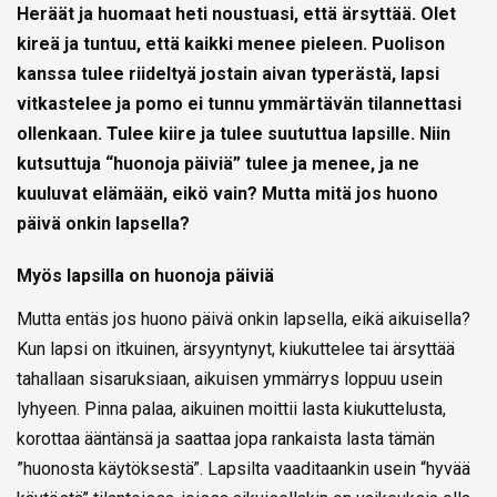
Heräät ja huomaat heti noustuasi, että ärsyttää. Olet
kireä ja tuntuu, että kaikki menee pieleen. Puolison
kanssa tulee riideltyä jostain aivan typerästä, lapsi
vitkastelee ja pomo ei tunnu ymmärtävän tilannettasi
ollenkaan. Tulee kiire ja tulee suututtua lapsille. Niin
kutsuttuja “huonoja päiviä” tulee ja menee, ja ne
kuuluvat elämään, eikö vain? Mutta mitä jos huono
päivä onkin lapsella?
Myös lapsilla on huonoja päiviä
Mutta entäs jos huono päivä onkin lapsella, eikä aikuisella?
Kun lapsi on itkuinen, ärsyyntynyt, kiukuttelee tai ärsyttää
tahallaan sisaruksiaan, aikuisen ymmärrys loppuu usein
lyhyeen. Pinna palaa, aikuinen moittii lasta kiukuttelusta,
korottaa ääntänsä ja saattaa jopa rankaista lasta tämän
”huonosta käytöksestä”. Lapsilta vaaditaankin usein “hyvää