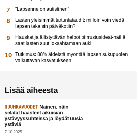
”Lapsenne on autistinen”
Lasten yleisimmät tartuntataudit: milloin voin viedä
lapsen takaisin päiväkotiin?
Hauskat ja ällistyttävän helpot piirrustusideat-näillä
saat lasten suut loksahtamaan auki!
Tutkimus: 88% äideistä myöntää lapsen sukupuolen
vaikuttavan kasvatukseen
Lisää aiheesta
RUUHKAVUODET
Nainen, näin
selätät haasteet aikuisiän
ystävyyssuhteissa ja löydät uusia
ystäviä
7.10.2025