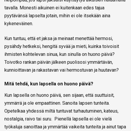
tavalla. Monesti aikuinen ei kuitenkaan edes tajua
pyytävänsä lapselta jotain, mihin ei ole itsekään aina
kykeneväinen.
Kun tuntuu, että et jaksa ja meinaat menettää hermosi,
pysähdy hetkeksi, hengitä syvää ja mieti, kuinka toivoisit
ihmisten kohtelevan sinua, kun sinulla on huono päivä?
Toivotko rankan päivän jälkeen puolisosi ymmärtävän,
kunnioittavan ja rakastavan vai hermostuvan ja huutavan?
Mitä tehdä, kun lapsella on huono päivä?
Kun lapsella on huono päivä, sen sijaan, että suuttuisit,
ymmärrä ja ole empaattinen. Sanoita lapsen tunteita.
Opetelkaa yhdessä miltä tuntuvat turhautuminen, kateus,
nostalgia, raivo tai suru. Pienellä lapsella ei ole vielä
työkaluja sanoittaa ja ymmärtää vaikeita tunteita ja ainut tapa