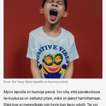
Kuva: Xia Yang. Myös lapsilla on huonoja päiviä.
Myös lapsilla on huonoja päiviä. Voi olla, että päiväkodissa
tai koulussa on sattunut jotain, mikä on jäänyt harmittamaan.
Ehkä koe ei mennytkään niin hyvin kun lapsi odotti. Tai voi