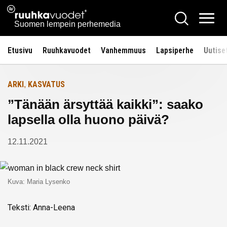
Siirry
Ruuhkavuodet.fi
Hae
Etusivulle
sisältöön
Vali
Suomen lempein perhemedia
Etusivu
Ruuhkavuodet
Vanhemmuus
Lapsiperhe
Uutise
ARKI
KASVATUS
,
”Tänään ärsyttää kaikki”: saako
lapsella olla huono päivä?
12.11.2021
Kuva: Maria Lysenko
Teksti: Anna-Leena