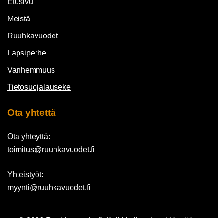
Etusivu
Meistä
Ruuhkavuodet
Lapsiperhe
Vanhemmuus
Tietosuojalauseke
Ota yhtettä
Ota yhteyttä:
toimitus@ruuhkavuodet.fi
Yhteistyöt:
myynti@ruuhkavuodet.fi