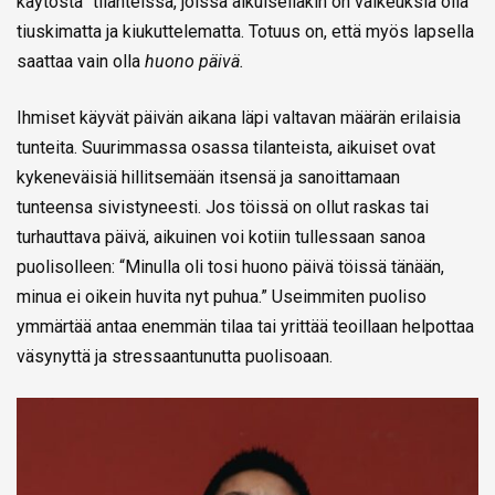
käytöstä” tilanteissa, joissa aikuisellakin on vaikeuksia olla
tiuskimatta ja kiukuttelematta. Totuus on, että myös lapsella
saattaa vain olla
huono päivä.
Ihmiset käyvät päivän aikana läpi valtavan määrän erilaisia
tunteita. Suurimmassa osassa tilanteista, aikuiset ovat
kykeneväisiä hillitsemään itsensä ja sanoittamaan
tunteensa sivistyneesti. Jos töissä on ollut raskas tai
turhauttava päivä, aikuinen voi kotiin tullessaan sanoa
puolisolleen: “Minulla oli tosi huono päivä töissä tänään,
minua ei oikein huvita nyt puhua.” Useimmiten puoliso
ymmärtää antaa enemmän tilaa tai yrittää teoillaan helpottaa
väsynyttä ja stressaantunutta puolisoaan.