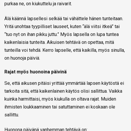
purkaa ne, on kiukuttelu ja raivarit.
Älä käännä lapsellesi selkää tai vähättele hänen tunteitaan.
Yritä unohtaa tyypilliset lauseet, kuten “älä viitsi itkeä” tai
“tuo nyt on ihan pikku juttu.” Myös lapsella on lupa tuntea
kaikenlaisia tunteita. Aikuisen tehtävä on opettaa, mitä
tunteilla voi tehdä. Kerro lapselle, että kaikilla, myös sinulla,
on huonoja päiviä.
Rajat myös huonoina päivinä
Se, että aikusen pitäisi yrittää ymmärtää lapsen käytöstä ei
tarkoita sitä, että kaikenlainen käytös olisi sallittua. Vaikka
kuinka harmittaisi, myös kiukulla on oltava rajat. Muiden
ihmisten loukkaaminen tai satuttaminen ei koskaan ole
sallittu.
Huonona päivänä vanhemman tehtävä on: