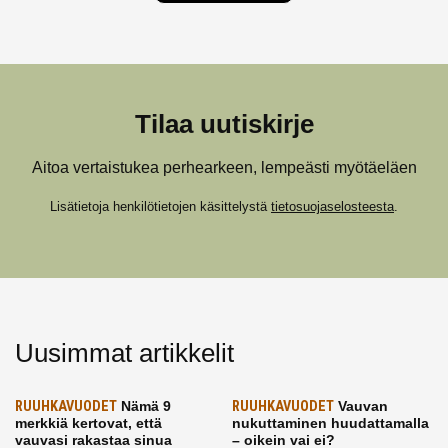
Tilaa uutiskirje
Aitoa vertaistukea perhearkeen, lempeästi myötäeläen
Lisätietoja henkilötietojen käsittelystä
tietosuojaselosteesta
.
Uusimmat artikkelit
RUUHKAVUODET
Nämä 9
RUUHKAVUODET
Vauvan
merkkiä kertovat, että
nukuttaminen huudattamalla
vauvasi rakastaa sinua
– oikein vai ei?