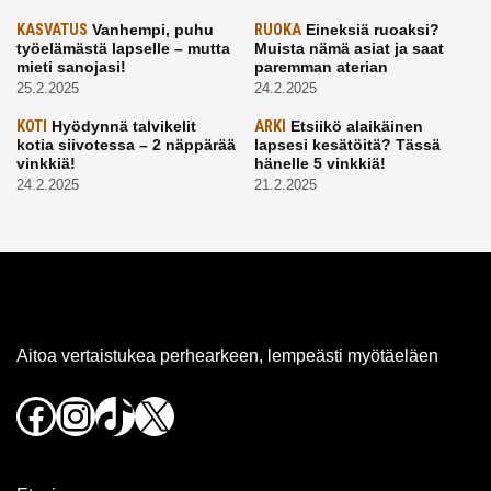
KASVATUS
Vanhempi, puhu
RUOKA
Eineksiä ruoaksi?
työelämästä lapselle – mutta
Muista nämä asiat ja saat
mieti sanojasi!
paremman aterian
25.2.2025
24.2.2025
KOTI
Hyödynnä talvikelit
ARKI
Etsiikö alaikäinen
kotia siivotessa – 2 näppärää
lapsesi kesätöitä? Tässä
vinkkiä!
hänelle 5 vinkkiä!
24.2.2025
21.2.2025
Aitoa vertaistukea perhearkeen, lempeästi myötäeläen
Facebook
Instagram
TikTok
X