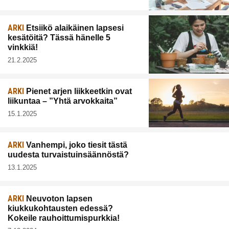
ARKI
Etsiikö alaikäinen lapsesi
kesätöitä? Tässä hänelle 5
vinkkiä!
21.2.2025
ARKI
Pienet arjen liikkeetkin ovat
liikuntaa – ”Yhtä arvokkaita”
15.1.2025
ARKI
Vanhempi, joko tiesit tästä
uudesta turvaistuinsäännöstä?
13.1.2025
ARKI
Neuvoton lapsen
kiukkukohtausten edessä?
Kokeile rauhoittumispurkkia!