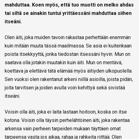
mahduttaa. Koen myös, että tuo muotti on melko ahdas
tai siltä se ainakin tuntui yrittäessäni mahduttaa siihen
itseäni.
Olen äiti, joka muiden tavoin rakastaa perhettään enemmän
kuin mitään muuta tässä maailmassa. Se asia ei kuitenkaan
poista itsekkyyttä, jonka tiedostan itsessäni hyvin. Mun on
saatava olla jotakin muutakin kuin äiti. Mun on mentävä,
koettava ja elettävä tätä elämää myös äitiyden ulkopuolella.
Sen vuoksi olen rakentanut arkeni niillä asioilla, joista pidän,
joita tarvitsen ja joiden avulla voin kehittyä sekä sivistää
itseäni.
Voisin olla äiti, joka ei laita lastaan hoitoon, koska on itse
kotona. Voisin olla täysin perhelähtöinen äiti, joka rakentaa
arkensa vain perheen tarpeiden mukaan täyttäen omat
tarpeensa vasta jos aikaa, rahaa ja rahkeita riittää. Olen