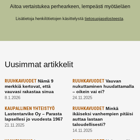
Aitoa vertaistukea perhearkeen, lempeästi myötäeläen
Lisätietoja henkilötietojen käsittelystä
tietosuojaselosteesta
.
Uusimmat artikkelit
RUUHKAVUODET
Nämä 9
RUUHKAVUODET
Vauvan
merkkiä kertovat, että
nukuttaminen huudattamalla
vauvasi rakastaa sinua
– oikein vai ei?
8.1.2026
24.11.2025
KAUPALLINEN YHTEISTYÖ
RUUHKAVUODET
Minkä
Lastentarvike Oy – Parasta
ikäiseksi vanhempien pitäisi
lapsellesi jo vuodesta 1967
auttaa lastaan
taloudellisesti?
21.11.2025
14.11.2025