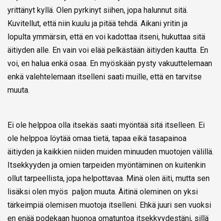
yrittänyt kyllä. Olen pyrkinyt siihen, jopa halunnut sitä.
Kuvitellut, että niin kuulu ja pitää tehdä. Aikani yritin ja
lopulta ymmärsin, että en voi kadottaa itseni, hukuttaa sitä
äitiyden alle. En vain voi elää pelkästään äitiyden kautta. En
voi, en halua enkä osaa. En myöskään pysty vakuuttelemaan
enkä valehtelemaan itselleni saati muille, että en tarvitse
muuta.
Ei ole helppoa olla itsekäs saati myöntää sitä itselleen. Ei
ole helppoa löytää omaa tietä, tapaa eikä tasapainoa
äitiyden ja kaikkien niiden muiden minuuden muotojen välillä.
Itsekkyyden ja omien tarpeiden myöntäminen on kuitenkin
ollut tarpeellista, jopa helpottavaa. Minä olen äiti, mutta sen
lisäksi olen myös paljon muuta. Äitinä oleminen on yksi
tärkeimpiä olemisen muotoja itselleni. Ehkä juuri sen vuoksi
en enää podekaan huonoa omatuntoa itsekkyydestäni, sillä