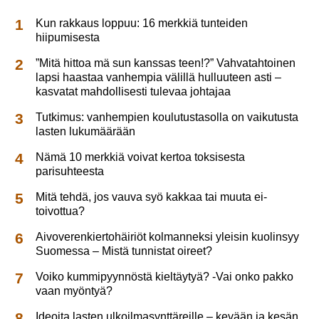
Kun rakkaus loppuu: 16 merkkiä tunteiden
hiipumisesta
”Mitä hittoa mä sun kanssas teen!?” Vahvatahtoinen
lapsi haastaa vanhempia välillä hulluuteen asti –
kasvatat mahdollisesti tulevaa johtajaa
Tutkimus: vanhempien koulutustasolla on vaikutusta
lasten lukumäärään
Nämä 10 merkkiä voivat kertoa toksisesta
parisuhteesta
Mitä tehdä, jos vauva syö kakkaa tai muuta ei-
toivottua?
Aivoverenkiertohäiriöt kolmanneksi yleisin kuolinsyy
Suomessa – Mistä tunnistat oireet?
Voiko kummipyynnöstä kieltäytyä? -Vai onko pakko
vaan myöntyä?
Ideoita lasten ulkoilmasynttäreille – kevään ja kesän