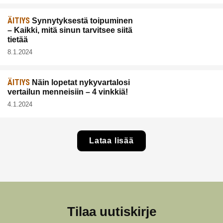
ÄITIYS
Synnytyksestä toipuminen
– Kaikki, mitä sinun tarvitsee siitä
tietää
8.1.2024
ÄITIYS
Näin lopetat nykyvartalosi
vertailun menneisiin – 4 vinkkiä!
4.1.2024
Lataa lisää
Tilaa uutiskirje