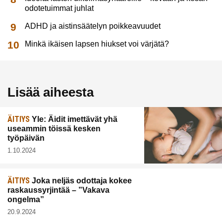
odotetuimmat juhlat
ADHD ja aistinsäätelyn poikkeavuudet
Minkä ikäisen lapsen hiukset voi värjätä?
Lisää aiheesta
ÄITIYS
Yle: Äidit imettävät yhä
useammin töissä kesken
työpäivän
1.10.2024
ÄITIYS
Joka neljäs odottaja kokee
raskaussyrjintää – ”Vakava
ongelma”
20.9.2024