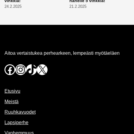
vinkkiä!
hänelle 5 vinkkiä!
24.2.2025
21.2.2025
Aitoa vertaistukea perhearkeen, lempeästi myötäeläen
Facebook
Instagram
TikTok
X
Etusivu
Meistä
Ruuhkavuodet
Lapsiperhe
Vanhemmuus