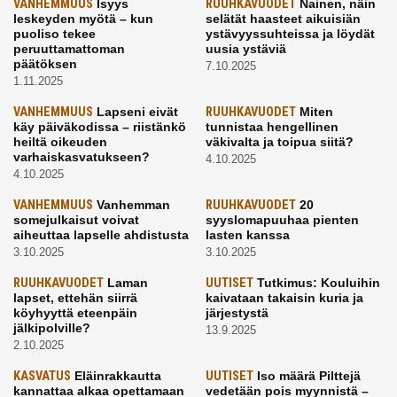
VANHEMMUUS
Isyys
RUUHKAVUODET
Nainen, näin
leskeyden myötä – kun
selätät haasteet aikuisiän
puoliso tekee
ystävyyssuhteissa ja löydät
peruuttamattoman
uusia ystäviä
päätöksen
7.10.2025
1.11.2025
VANHEMMUUS
Lapseni eivät
RUUHKAVUODET
Miten
käy päiväkodissa – riistänkö
tunnistaa hengellinen
heiltä oikeuden
väkivalta ja toipua siitä?
varhaiskasvatukseen?
4.10.2025
4.10.2025
VANHEMMUUS
Vanhemman
RUUHKAVUODET
20
somejulkaisut voivat
syyslomapuuhaa pienten
aiheuttaa lapselle ahdistusta
lasten kanssa
3.10.2025
3.10.2025
RUUHKAVUODET
Laman
UUTISET
Tutkimus: Kouluihin
lapset, ettehän siirrä
kaivataan takaisin kuria ja
köyhyyttä eteenpäin
järjestystä
jälkipolville?
13.9.2025
2.10.2025
KASVATUS
Eläinrakkautta
UUTISET
Iso määrä Pilttejä
kannattaa alkaa opettamaan
vedetään pois myynnistä –