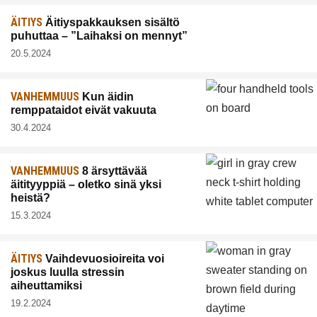
ÄITIYS
Äitiyspakkauksen sisältö
puhuttaa – ”Laihaksi on mennyt”
20.5.2024
VANHEMMUUS
Kun äidin
remppataidot eivät vakuuta
30.4.2024
VANHEMMUUS
8 ärsyttävää
äitityyppiä – oletko sinä yksi
heistä?
15.3.2024
ÄITIYS
Vaihdevuosioireita voi
joskus luulla stressin
aiheuttamiksi
19.2.2024