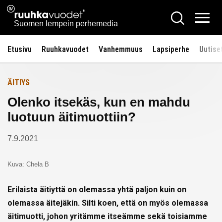
Siirry
Ruuhkavuodet.fi
Hae
Etusivulle
sisältöön
Vali
Suomen lempein perhemedia
Etusivu
Ruuhkavuodet
Vanhemmuus
Lapsiperhe
Uutise
ÄITIYS
Olenko itsekäs, kun en mahdu
luotuun äitimuottiin?
7.9.2021
Kuva: Chela B
Erilaista äitiyttä on olemassa yhtä paljon kuin on
olemassa äitejäkin. Silti koen, että on myös olemassa
äitimuotti, johon yritämme itseämme sekä toisiamme