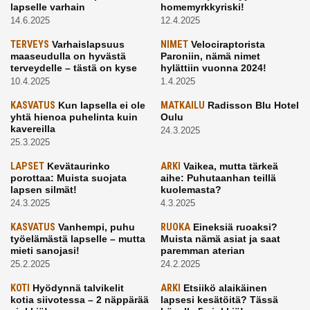
lapselle varhain
homemyrkkyriski!
14.6.2025
12.4.2025
TERVEYS
Varhaislapsuus
NIMET
Velociraptorista
maaseudulla on hyvästä
Paroniin, nämä nimet
terveydelle – tästä on kyse
hylättiin vuonna 2024!
10.4.2025
1.4.2025
KASVATUS
Kun lapsella ei ole
MATKAILU
Radisson Blu Hotel
yhtä hienoa puhelinta kuin
Oulu
kavereilla
24.3.2025
25.3.2025
LAPSET
Kevätaurinko
ARKI
Vaikea, mutta tärkeä
porottaa: Muista suojata
aihe: Puhutaanhan teillä
lapsen silmät!
kuolemasta?
24.3.2025
4.3.2025
KASVATUS
Vanhempi, puhu
RUOKA
Eineksiä ruoaksi?
työelämästä lapselle – mutta
Muista nämä asiat ja saat
mieti sanojasi!
paremman aterian
25.2.2025
24.2.2025
KOTI
Hyödynnä talvikelit
ARKI
Etsiikö alaikäinen
kotia siivotessa – 2 näppärää
lapsesi kesätöitä? Tässä