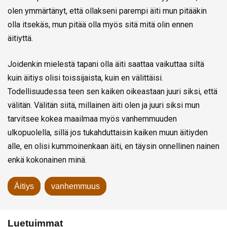
olen ymmärtänyt, että ollakseni parempi äiti mun pitääkin
olla itsekäs, mun pitää olla myös sitä mitä olin ennen
äitiyttä.
Joidenkin mielestä tapani olla äiti saattaa vaikuttaa siltä
kuin äitiys olisi toissijaista, kuin en välittäisi.
Todellisuudessa teen sen kaiken oikeastaan juuri siksi, että
välitän. Välitän siitä, millainen äiti olen ja juuri siksi mun
tarvitsee kokea maailmaa myös vanhemmuuden
ulkopuolella, sillä jos tukahduttaisin kaiken muun äitiyden
alle, en olisi kummoinenkaan äiti, en täysin onnellinen nainen
enkä kokonainen minä.
Äitiys
vanhemmuus
Luetuimmat