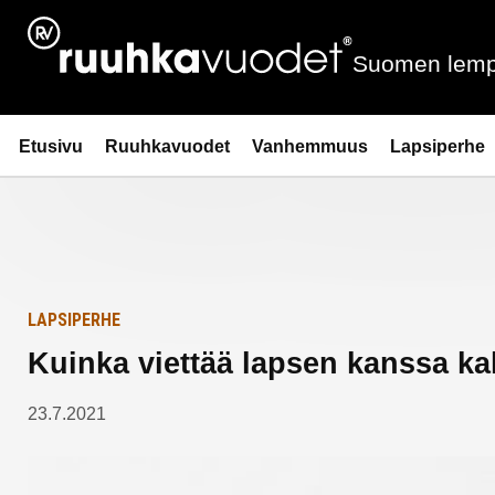
Siirry
Etusivulle
sisältöön
Suomen lemp
Ruuhkavuodet.fi
Etusivu
Ruuhkavuodet
Vanhemmuus
Lapsiperhe
LAPSIPERHE
Kuinka viettää lapsen kanssa ka
23.7.2021