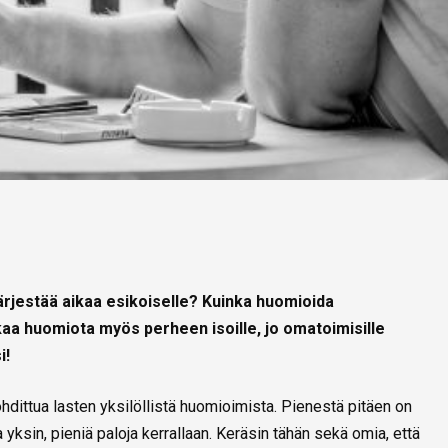
rjestää aikaa esikoiselle? Kuinka huomioida
kaa huomiota myös perheen isoille, jo omatoimisille
i!
dittua lasten yksilöllistä huomioimista. Pienestä pitäen on
 yksin, pieniä paloja kerrallaan. Keräsin tähän sekä omia, että