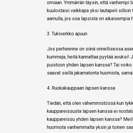
omiaan. Ymmärrän täysin, että vanhempi täl
kuulostaisi vaikkapa yksi lautapeli silloin
aamulla, jos osa lapsista on aikaisempia h
3. Tukiverkko apuun
Jos perheenne on siinä onnellisessa asema
kummeja, heitä kannattaa pyytää avuksi! J
puistoon yhden lapsen kanssa? Tai voiko os
saavat siellä jakamatonta huomiota, sama
4. Ruokakauppaan lapsen kanssa
Tiedän, että olen vähemmistössä kun tyk
kauppareissusta lapsen kanssa ei nostata 
kauppareissu yhden lapsen kanssa? Meillä
huomiota vanhemmalta yksin ja toinen sa