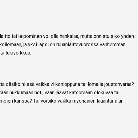
tto tai leipominen voi olla hankalaa, mutta onnistuisiko yhden
koilemaan, ja yksi lapsi on ruuanlaittovuorossa vanhemman
ta tukiverkkoa.
utta olisiko niissä vaikka viikonloppuna tai lomalla joustonvaraa?
ään nukkumaan heti, vaan jäävät katsomaan elokuvaa tai
ien kanssa? Tai voisiko vaikka myöhäinen lauantai-illan