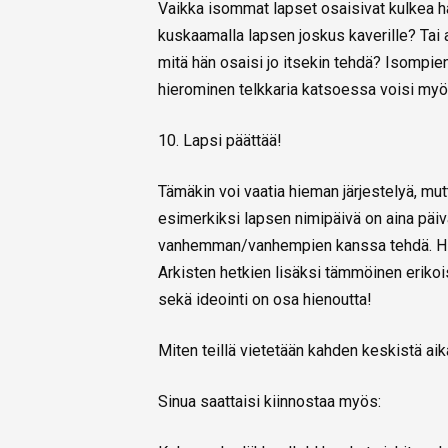
Vaikka isommat lapset osaisivat kulkea har
kuskaamalla lapsen joskus kaverille? Tai 
mitä hän osaisi jo itsekin tehdä? Isompien
hierominen telkkaria katsoessa voisi myös
10. Lapsi päättää!
Tämäkin voi vaatia hieman järjestelyä, mut
esimerkiksi lapsen nimipäivä on aina päivä,
vanhemman/vanhempien kanssa tehdä. Hiem
Arkisten hetkien lisäksi tämmöinen erikoisp
sekä ideointi on osa hienoutta!
Miten teillä vietetään kahden keskistä ai
Sinua saattaisi kiinnostaa myös: