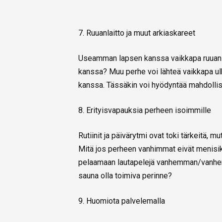
7. Ruuanlaitto ja muut arkiaskareet
Useamman lapsen kanssa vaikkapa ruuanlai
kanssa? Muu perhe voi lähteä vaikkapa ul
kanssa. Tässäkin voi hyödyntää mahdollis
8. Erityisvapauksia perheen isoimmille
Rutiinit ja päivärytmi ovat toki tärkeitä, m
Mitä jos perheen vanhimmat eivät menisik
pelaamaan lautapelejä vanhemman/vanhemp
sauna olla toimiva perinne?
9. Huomiota palvelemalla