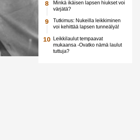
Minkä ikäisen lapsen hiukset voi
värjätä?
Tutkimus: Nukeilla leikkiminen
voi kehittää lapsen tunneälyä!
Leikkilaulut tempaavat
mukaansa -Ovatko nämä laulut
tuttuja?