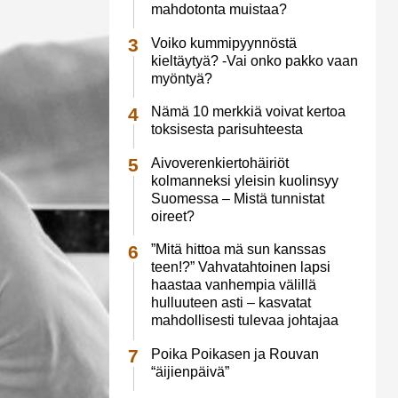
mahdotonta muistaa?
Voiko kummipyynnöstä
kieltäytyä? -Vai onko pakko vaan
myöntyä?
Nämä 10 merkkiä voivat kertoa
toksisesta parisuhteesta
Aivoverenkiertohäiriöt
kolmanneksi yleisin kuolinsyy
Suomessa – Mistä tunnistat
oireet?
”Mitä hittoa mä sun kanssas
teen!?” Vahvatahtoinen lapsi
haastaa vanhempia välillä
hulluuteen asti – kasvatat
mahdollisesti tulevaa johtajaa
Poika Poikasen ja Rouvan
“äijienpäivä”