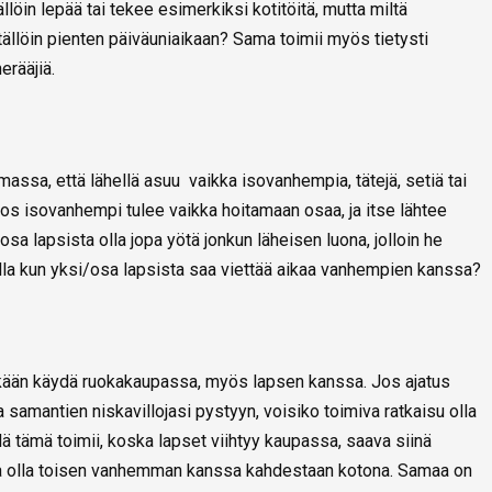
löin lepää tai tekee esimerkiksi kotitöitä, mutta miltä
 tällöin pienten päiväuniaikaan? Sama toimii myös tietysti
erääjiä.
ssa, että lähellä asuu vaikka isovanhempia, tätejä, setiä tai
os isovanhempi tulee vaikka hoitamaan osaa, ja itse lähtee
a lapsista olla jopa yötä jonkun läheisen luona, jolloin he
lla kun yksi/osa lapsista saa viettää aikaa vanhempien kanssa?
kään käydä ruokakaupassa, myös lapsen kanssa. Jos ajatus
samantien niskavillojasi pystyyn, voisiko toimiva ratkaisu olla
 tämä toimii, koska lapset viihtyy kaupassa, saava siinä
a olla toisen vanhemman kanssa kahdestaan kotona. Samaa on