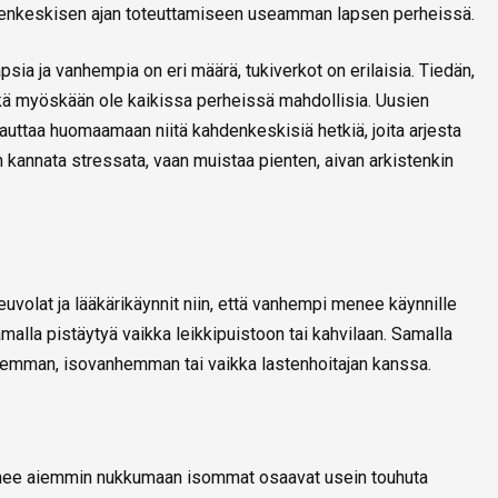
hdenkeskisen ajan toteuttamiseen useamman lapsen perheissä.
apsia ja vanhempia on eri määrä, tukiverkot on erilaisia. Tiedän,
vätkä myöskään ole kaikissa perheissä mahdollisia. Uusien
 auttaa huomaamaan niitä kahdenkeskisiä hetkiä, joita arjesta
n kannata stressata, vaan muistaa pienten, aivan arkistenkin
uvolat ja lääkärikäynnit niin, että vanhempi menee käynnille
alla pistäytyä vaikka leikkipuistoon tai kahvilaan. Samalla
hemman, isovanhemman tai vaikka lastenhoitajan kanssa.
enee aiemmin nukkumaan isommat osaavat usein touhuta