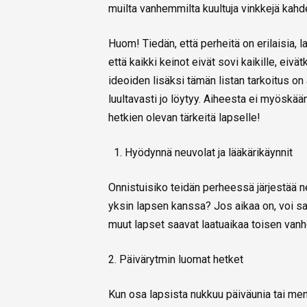
muilta vanhemmilta kuultuja vinkkejä ka
Huom! Tiedän, että perheitä on erilaisia, l
että kaikki keinot eivät sovi kaikille, ei
ideoiden lisäksi tämän listan tarkoitus on
luultavasti jo löytyy. Aiheesta ei myöskää
hetkien olevan tärkeitä lapselle!
Hyödynnä neuvolat ja lääkärikäynnit
Onnistuisiko teidän perheessä järjestää ne
yksin lapsen kanssa? Jos aikaa on, voi sam
muut lapset saavat laatuaikaa toisen van
2. Päivärytmin luomat hetket
Kun osa lapsista nukkuu päiväunia tai m