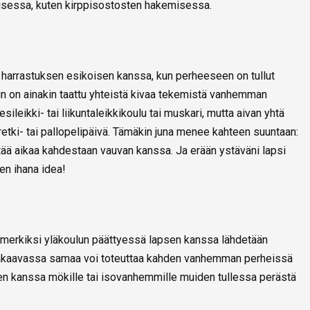
isessa, kuten kirppisostosten hakemisessa.
 harrastuksen esikoisen kanssa, kun perheeseen on tullut
 kun on ainakin taattu yhteistä kivaa tekemistä vanhemman
sileikki- tai liikuntaleikkikoulu tai muskari, mutta aivan yhtä
etki- tai pallopelipäivä. Tämäkin juna menee kahteen suuntaan:
tää aikaa kahdestaan vauvan kanssa. Ja erään ystäväni lapsi
n ihana idea!
esimerkiksi yläkoulun päättyessä lapsen kanssa lähdetään
akaavassa samaa voi toteuttaa kahden vanhemman perheissä
en kanssa mökille tai isovanhemmille muiden tullessa perästä