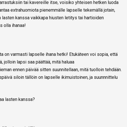
rastuksiin tai kavereille itse, voisiko yhteisen hetken luoda
antaa extrahuomiota pienemmälle lapselle tekemällä jotain,
 lasten kanssa vaikkapa hiusten letitys tai hartioiden
 olla ihanaa!
ta on varmasti lapselle ihana hetki! Etukäteen voi sopia, että
 jolloin lapsi saa päättää, mitä haluaa
an ennen päivää sitten suunnitellaan, mitä tuolloin tehdään.
äivä siloin tällöin on lapselle ikimuistoinen, ja suunnnittelu
kaa lasten kanssa?