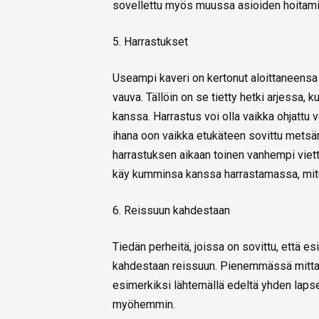
sovellettu myös muussa asioiden hoitam
5. Harrastukset
Useampi kaveri on kertonut aloittaneensa
vauva. Tällöin on se tietty hetki arjessa,
kanssa. Harrastus voi olla vaikka ohjattu ve
ihana oon vaikka etukäteen sovittu metsär
harrastuksen aikaan toinen vanhempi viet
käy kumminsa kanssa harrastamassa, mite
6. Reissuun kahdestaan
Tiedän perheitä, joissa on sovittu, että 
kahdestaan reissuun. Pienemmässä mitt
esimerkiksi lähtemällä edeltä yhden laps
myöhemmin.