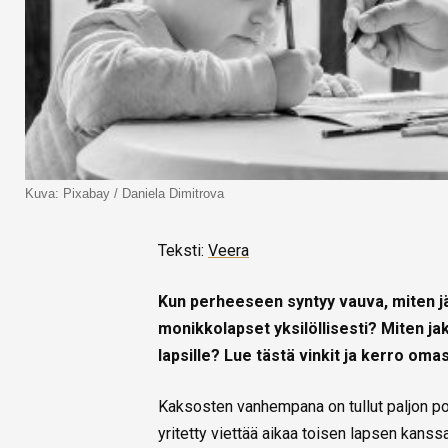
Kuva: Pixabay / Daniela Dimitrova
Teksti:
Veera
Kun perheeseen syntyy vauva, miten jä
monikkolapset yksilöllisesti? Miten ja
lapsille? Lue tästä vinkit ja kerro omas
Kaksosten vanhempana on tullut paljon poh
yritetty viettää aikaa toisen lapsen kanssa