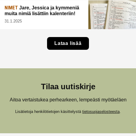
NIMET
Jare, Jessica ja kymmeniä
muita nimiä lisättiin kalenteriin!
31.1.2025
Lataa lisää
Tilaa uutiskirje
Aitoa vertaistukea perhearkeen, lempeästi myötäeläen
Lisätietoja henkilötietojen käsittelystä
tietosuojaselosteesta
.