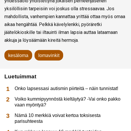
yhdessäolo yhdistettynä jokaisen perheenjäsenen
yksilöllisiin tarpeisiin voi joskus olla stressaavaa. Jos
mahdollista, vanhempien kannattaa yrittää ottaa myös omaa
aikaa hengähtää. Pelkkä kävelylenkki, pyöräretki
jäätelökioskille tai iltauinti ilman lapsia auttaa lataamaan
akkuja ja löysäämään kireitä hermoja.
kesäloma
lomavinkit
Luetuimmat
Onko lapsessasi autismin piirteitä – näin tunnistat!
Voiko kummipyynnöstä kieltäytyä? -Vai onko pakko
vaan myöntyä?
Nämä 10 merkkiä voivat kertoa toksisesta
parisuhteesta