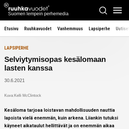
Siirry
Ruuhkavuodet.fi
Hae
Etusivulle
sisältöön
Vali
Suomen lempein perhemedia
Etusivu
Ruuhkavuodet
Vanhemmuus
Lapsiperhe
Uutise
LAPSIPERHE
Selviytymisopas kesälomaan
lasten kanssa
30.6.2021
Kuva:Kelli McClintock
Kesäloma tarjoaa loistavan mahdollisuuden nauttia
lapsista vielä enemmän, kuin arkena. Liiankin tutuksi
käyneet aikataulut hellittävät ja on enemmän aikaa