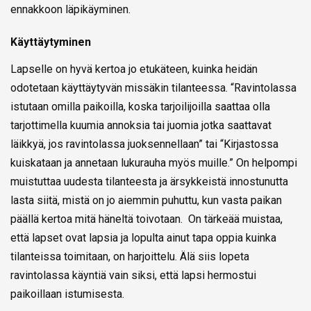
ennakkoon läpikäyminen.
Käyttäytyminen
Lapselle on hyvä kertoa jo etukäteen, kuinka heidän
odotetaan käyttäytyvän missäkin tilanteessa. “Ravintolassa
istutaan omilla paikoilla, koska tarjoilijoilla saattaa olla
tarjottimella kuumia annoksia tai juomia jotka saattavat
läikkyä, jos ravintolassa juoksennellaan” tai “Kirjastossa
kuiskataan ja annetaan lukurauha myös muille.” On helpompi
muistuttaa uudesta tilanteesta ja ärsykkeistä innostunutta
lasta siitä, mistä on jo aiemmin puhuttu, kun vasta paikan
päällä kertoa mitä häneltä toivotaan. On tärkeää muistaa,
että lapset ovat lapsia ja lopulta ainut tapa oppia kuinka
tilanteissa toimitaan, on harjoittelu. Älä siis lopeta
ravintolassa käyntiä vain siksi, että lapsi hermostui
paikoillaan istumisesta.