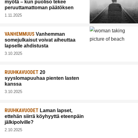
myötä – kun puoliso tekee
peruuttamattoman päätöksen
1.11.2025
VANHEMMUUS
Vanhemman
somejulkaisut voivat aiheuttaa
lapselle ahdistusta
3.10.2025
RUUHKAVUODET
20
syyslomapuuhaa pienten lasten
kanssa
3.10.2025
RUUHKAVUODET
Laman lapset,
ettehän siirrä köyhyyttä eteenpäin
jälkipolville?
2.10.2025