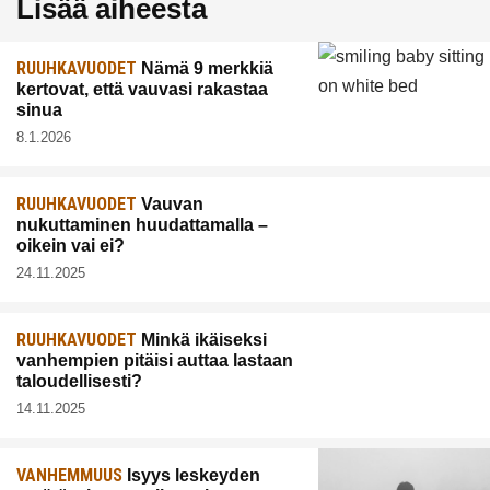
Lisää aiheesta
RUUHKAVUODET
Nämä 9 merkkiä
kertovat, että vauvasi rakastaa
sinua
8.1.2026
RUUHKAVUODET
Vauvan
nukuttaminen huudattamalla –
oikein vai ei?
24.11.2025
RUUHKAVUODET
Minkä ikäiseksi
vanhempien pitäisi auttaa lastaan
taloudellisesti?
14.11.2025
VANHEMMUUS
Isyys leskeyden