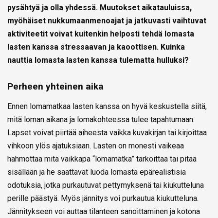
pysähtyä ja olla yhdessä. Muutokset aikatauluissa,
myöhäiset nukkumaanmenoajat ja jatkuvasti vaihtuvat
aktiviteetit voivat kuitenkin helposti tehdä lomasta
lasten kanssa stressaavan ja kaoottisen. Kuinka
nauttia lomasta lasten kanssa tulematta hulluksi?
Perheen yhteinen aika
Ennen lomamatkaa lasten kanssa on hyvä keskustella siitä,
mitä loman aikana ja lomakohteessa tulee tapahtumaan.
Lapset voivat piirtää aiheesta vaikka kuvakirjan tai kirjoittaa
vihkoon ylös ajatuksiaan. Lasten on monesti vaikeaa
hahmottaa mitä vaikkapa “lomamatka” tarkoittaa tai pitää
sisällään ja he saattavat luoda lomasta epärealistisia
odotuksia, jotka purkautuvat pettymyksenä tai kiukutteluna
perille päästyä. Myös jännitys voi purkautua kiukutteluna.
Jännitykseen voi auttaa tilanteen sanoittaminen ja kotona