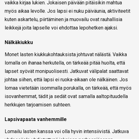
vaikka kirjaa lukien. Jokaisen päivään pitäisikin mahtua
myös aikaa levolle. Jos lapsi ei nuku päiväunia, aktiviteetit
kuten askartelu, piirtäminen ja muovailu ovat rauhallisia
leikkejä joita lapselle voi ehdottaa lepohetken ajaksi.
Nälkäkiukku
Monet lasten kiukkukohtauksista johtuvat nälästä. Vaikka
lomalla on ihanaa herkutella, on tärkeää pitää huolta, että
lapset syövät monipuolisesti. Jatkuvat välipalat saattavat
johtaa siihen, että lapsi ei ruoka-aikaan ole nälkäinen. Jos
lomaa vietetään isommalla porukalla, on tärkeää, että myös
isovanhemmat, tädit ja sedät ovat samalla aaltopituudella
herkkujen tarjoamisen suhteen.
Lapsivapaata vanhemmille
Lomailu lasten kanssa voi olla hyvin intensiivistä. Jatkuva