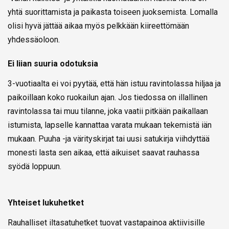
yhtä suorittamista ja paikasta toiseen juoksemista. Lomalla
olisi hyvä jättää aikaa myös pelkkään kiireettömään
yhdessäoloon.
Ei liian suuria odotuksia
3-vuotiaalta ei voi pyytää, että hän istuu ravintolassa hiljaa ja
paikoillaan koko ruokailun ajan. Jos tiedossa on illallinen
ravintolassa tai muu tilanne, joka vaatii pitkään paikallaan
istumista, lapselle kannattaa varata mukaan tekemistä iän
mukaan. Puuha -ja värityskirjat tai uusi satukirja viihdyttää
monesti lasta sen aikaa, että aikuiset saavat rauhassa
syödä loppuun.
Yhteiset lukuhetket
Rauhalliset iltasatuhetket tuovat vastapainoa aktiivisille