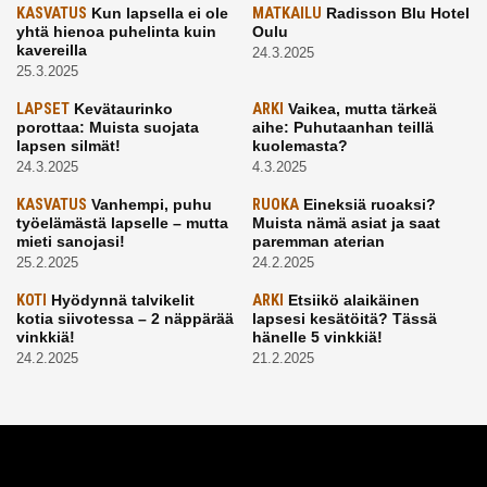
KASVATUS
Kun lapsella ei ole
MATKAILU
Radisson Blu Hotel
yhtä hienoa puhelinta kuin
Oulu
kavereilla
24.3.2025
25.3.2025
LAPSET
Kevätaurinko
ARKI
Vaikea, mutta tärkeä
porottaa: Muista suojata
aihe: Puhutaanhan teillä
lapsen silmät!
kuolemasta?
24.3.2025
4.3.2025
KASVATUS
Vanhempi, puhu
RUOKA
Eineksiä ruoaksi?
työelämästä lapselle – mutta
Muista nämä asiat ja saat
mieti sanojasi!
paremman aterian
25.2.2025
24.2.2025
KOTI
Hyödynnä talvikelit
ARKI
Etsiikö alaikäinen
kotia siivotessa – 2 näppärää
lapsesi kesätöitä? Tässä
vinkkiä!
hänelle 5 vinkkiä!
24.2.2025
21.2.2025