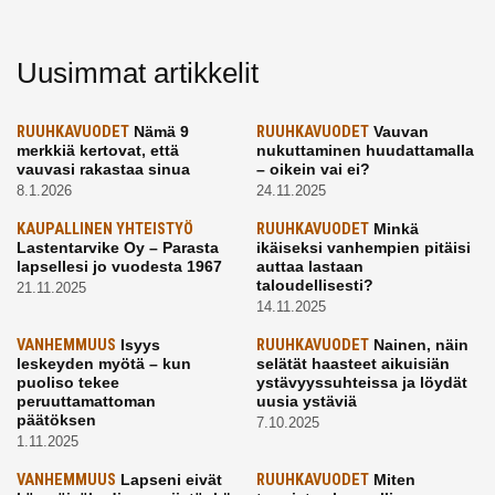
Uusimmat artikkelit
RUUHKAVUODET
Nämä 9
RUUHKAVUODET
Vauvan
merkkiä kertovat, että
nukuttaminen huudattamalla
vauvasi rakastaa sinua
– oikein vai ei?
8.1.2026
24.11.2025
KAUPALLINEN YHTEISTYÖ
RUUHKAVUODET
Minkä
Lastentarvike Oy – Parasta
ikäiseksi vanhempien pitäisi
lapsellesi jo vuodesta 1967
auttaa lastaan
taloudellisesti?
21.11.2025
14.11.2025
VANHEMMUUS
Isyys
RUUHKAVUODET
Nainen, näin
leskeyden myötä – kun
selätät haasteet aikuisiän
puoliso tekee
ystävyyssuhteissa ja löydät
peruuttamattoman
uusia ystäviä
päätöksen
7.10.2025
1.11.2025
VANHEMMUUS
Lapseni eivät
RUUHKAVUODET
Miten