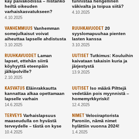
käy päiväkodissa – riistänkö
tunnistaa hengellinen
heiltä oikeuden
väkivalta ja toipua siitä?
varhaiskasvatukseen?
4.10.2025
4.10.2025
VANHEMMUUS
Vanhemman
RUUHKAVUODET
20
somejulkaisut voivat
syyslomapuuhaa pienten
aiheuttaa lapselle ahdistusta
lasten kanssa
3.10.2025
3.10.2025
RUUHKAVUODET
Laman
UUTISET
Tutkimus: Kouluihin
lapset, ettehän siirrä
kaivataan takaisin kuria ja
köyhyyttä eteenpäin
järjestystä
jälkipolville?
13.9.2025
2.10.2025
KASVATUS
Eläinrakkautta
UUTISET
Iso määrä Pilttejä
kannattaa alkaa opettamaan
vedetään pois myynnistä –
lapselle varhain
homemyrkkyriski!
14.6.2025
12.4.2025
TERVEYS
Varhaislapsuus
NIMET
Velociraptorista
maaseudulla on hyvästä
Paroniin, nämä nimet
terveydelle – tästä on kyse
hylättiin vuonna 2024!
10.4.2025
1.4.2025