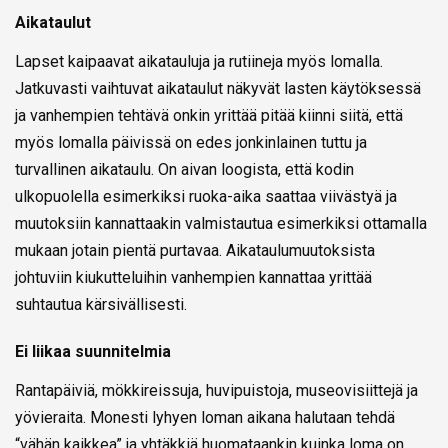
Aikataulut
Lapset kaipaavat aikatauluja ja rutiineja myös lomalla.
Jatkuvasti vaihtuvat aikataulut näkyvät lasten käytöksessä
ja vanhempien tehtävä onkin yrittää pitää kiinni siitä, että
myös lomalla päivissä on edes jonkinlainen tuttu ja
turvallinen aikataulu. On aivan loogista, että kodin
ulkopuolella esimerkiksi ruoka-aika saattaa viivästyä ja
muutoksiin kannattaakin valmistautua esimerkiksi ottamalla
mukaan jotain pientä purtavaa. Aikataulumuutoksista
johtuviin kiukutteluihin vanhempien kannattaa yrittää
suhtautua kärsivällisesti.
Ei liikaa suunnitelmia
Rantapäiviä, mökkireissuja, huvipuistoja, museovisiittejä ja
yövieraita. Monesti lyhyen loman aikana halutaan tehdä
“vähän kaikkea” ja yhtäkkiä huomataankin kuinka loma on