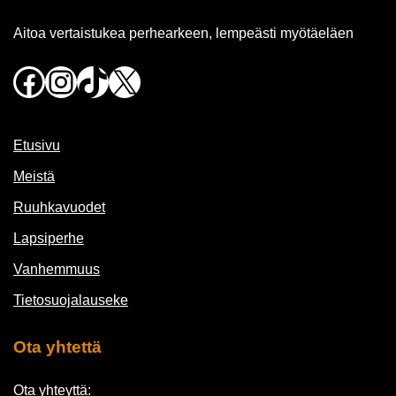
Aitoa vertaistukea perhearkeen, lempeästi myötäeläen
Facebook
Instagram
TikTok
X
Etusivu
Meistä
Ruuhkavuodet
Lapsiperhe
Vanhemmuus
Tietosuojalauseke
Ota yhtettä
Ota yhteyttä: