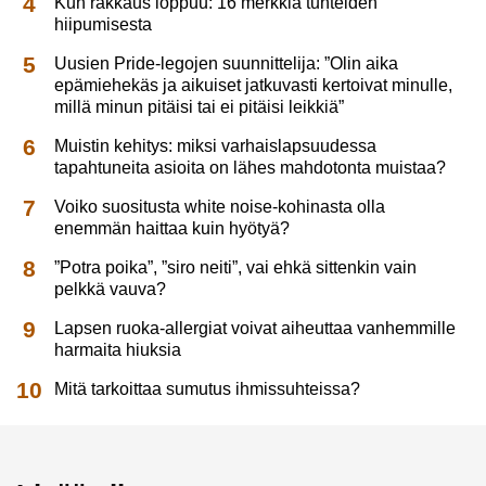
Kun rakkaus loppuu: 16 merkkiä tunteiden
hiipumisesta
Uusien Pride-legojen suunnittelija: ”Olin aika
epämiehekäs ja aikuiset jatkuvasti kertoivat minulle,
millä minun pitäisi tai ei pitäisi leikkiä”
Muistin kehitys: miksi varhaislapsuudessa
tapahtuneita asioita on lähes mahdotonta muistaa?
Voiko suositusta white noise-kohinasta olla
enemmän haittaa kuin hyötyä?
”Potra poika”, ”siro neiti”, vai ehkä sittenkin vain
pelkkä vauva?
Lapsen ruoka-allergiat voivat aiheuttaa vanhemmille
harmaita hiuksia
Mitä tarkoittaa sumutus ihmissuhteissa?