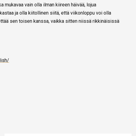
ka mukavaa vain olla ilman kiireen häivää, lojua
staa ja olla kiitollinen siitä, että viikonloppu voi olla
iettää sen toisen kanssa, vaikka sitten niissä rikkinäisissä
lish/