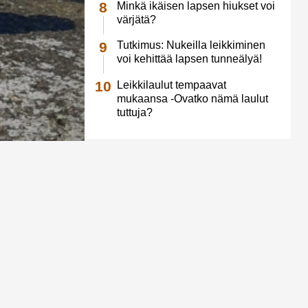
Minkä ikäisen lapsen hiukset voi
värjätä?
Tutkimus: Nukeilla leikkiminen
voi kehittää lapsen tunneälyä!
Leikkilaulut tempaavat
mukaansa -Ovatko nämä laulut
tuttuja?