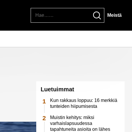
Hae
Meistä
Luetuimmat
Kun rakkaus loppuu: 16 merkkiä
tunteiden hiipumisesta
Muistin kehitys: miksi
varhaislapsuudessa
tapahtuneita asioita on lähes