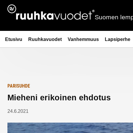
Siirry
Etusivulle
sisältöön
Suomen lemp
Ruuhkavuodet.fi
Etusivu
Ruuhkavuodet
Vanhemmuus
Lapsiperhe
PARISUHDE
Mieheni erikoinen ehdotus
24.6.2021