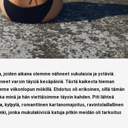
 joiden aikana olemme nähneet sukulaisia ja ystäviä.
neet varsin täysiä kesäpäiviä. Tästä kaikesta hieman
mme viikonlopun mökillä. Ehdotus oli erikoinen, sillä tämän
onka minä ja hän viettäisimme täysin kahden. Piti lähteä
, kylpylä, romanttinen kartanomajoitus, ravintolaillallinen
, jonka mukulakivisiä katuja pitkin meidän oli tarkoitus