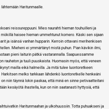
n lähtemään Haritunmaalle.
oani reissureppuuni. Mies naurahti hieman touhuilleni ja
llä mökillä haisee hieman ummehtunut komero. Käski sen sijaan
arit ja isänsä vanhan hupparin. Kerroin ottavani merihenkisen
llen. Mieheni ei ymmärtänyt mistä puhun. Pian kävikin ilmi,
eastaan pieni laiturin pätkä vastarannalla. Saapuessamme
vi on rauhaton ja tuuli puuskaista. Huomasin myös, että veneen
äkynyt mailla eikä halmeilla. Ja mitä tulee luontoretkeen:
la. Harkitsen melko tarkkaan lähdenkö luontoretkelle henkeäni
 on niin täynnä lokin paskaa, että minä en sinne petivaatteitani
tään kesäyötä ihastella, kun on niin saatanasti hyttysiä, että
vaihtuivatkin Haritunmaahan ja ulkohuussiin. Totta puhuakseni ja