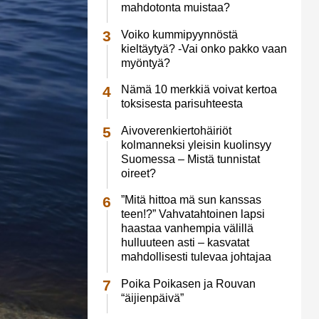
mahdotonta muistaa?
Voiko kummipyynnöstä
kieltäytyä? -Vai onko pakko vaan
myöntyä?
Nämä 10 merkkiä voivat kertoa
toksisesta parisuhteesta
Aivoverenkiertohäiriöt
kolmanneksi yleisin kuolinsyy
Suomessa – Mistä tunnistat
oireet?
”Mitä hittoa mä sun kanssas
teen!?” Vahvatahtoinen lapsi
haastaa vanhempia välillä
hulluuteen asti – kasvatat
mahdollisesti tulevaa johtajaa
Poika Poikasen ja Rouvan
“äijienpäivä”