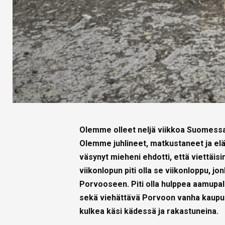
Olemme olleet neljä viikkoa Suomessa,
Olemme juhlineet, matkustaneet ja elä
väsynyt mieheni ehdotti, että viettäisi
viikonlopun piti olla se viikonloppu, j
Porvooseen. Piti olla hulppea aamupala
sekä viehättävä Porvoon vanha kaupunki
kulkea käsi kädessä ja rakastuneina.