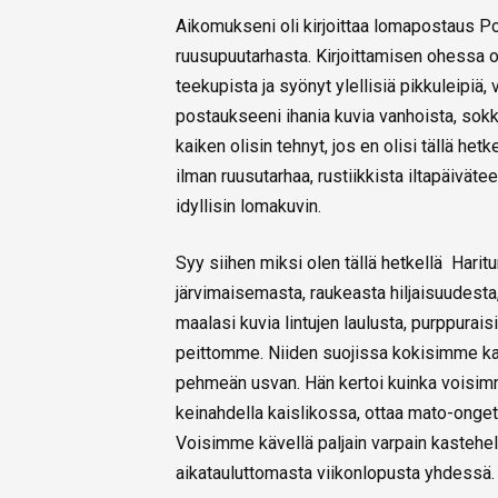
Aikomukseni oli kirjoittaa lomapostaus P
ruusupuutarhasta. Kirjoittamisen ohessa ol
teekupista ja syönyt ylellisiä pikkuleipiä, v
postaukseeni ihania kuvia vanhoista, sokk
kaiken olisin tehnyt, jos en olisi tällä 
ilman ruusutarhaa, rustiikkista iltapäivät
idyllisin lomakuvin.
Syy siihen miksi olen tällä hetkellä Harit
järvimaisemasta, raukeasta hiljaisuudesta
maalasi kuvia lintujen laulusta, purppurais
peittomme. Niiden suojissa kokisimme kau
pehmeän usvan. Hän kertoi kuinka voisim
keinahdella kaislikossa, ottaa mato-onget 
Voisimme kävellä paljain varpain kastehelmi
aikatauluttomasta viikonlopusta yhdessä.