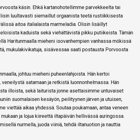
orvoosta käsin. Ehkä kartanohotellimme parvekkeelta tai
isin luultavasti siemaillut orgaanista teetä rustiikkisesta
älissä aitoa italialaista marmeladia. Olisin lisäillyt
eloisista kaduista sekä viehättävistä pikku putiikeista. Tämän
hetkellä Haritunmaalla mieheni isovanhempien vanhassa mökissä
eetä, mukulakivikatuja, sisävessaa saati postausta Porvoosta
unmaalla, johtuu mieheni puheenlahjoista. Hän kertoi
, veneilystä satamaan ja retkistä luonnonhelmassa. Hän
ista illoista, sekä laiturista jonne asettaisimme untuvaiset
niin suomalaisen kesäyön, peilityynen järven ja utuisen,
me viettää aikaa yhdessä. Soutaa poukamaan, antaa veneen
mukaan ja lojua kiireettä iltapäivän hellivässä auringossa.
sellä nurmella, juoda viiniä, tehdä iltanuotion ja nauttia