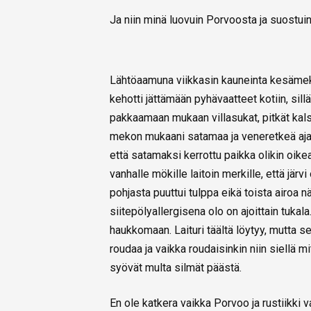
Ja niin minä luovuin Porvoosta ja suostui
Lähtöaamuna viikkasin kauneinta kesämekk
kehotti jättämään pyhävaatteet kotiin, si
pakkaamaan mukaan villasukat, pitkät kals
mekon mukaani satamaa ja veneretkeä ajate
että satamaksi kerrottu paikka olikin oik
vanhalle mökille laitoin merkille, että jär
pohjasta puuttui tulppa eikä toista airoa n
siitepölyallergisena olo on ajoittain tuka
haukkomaan. Laituri täältä löytyy, mutta se
roudaa ja vaikka roudaisinkin niin siellä mi
syövät multa silmät päästä.
En ole katkera vaikka Porvoo ja rustiikki 