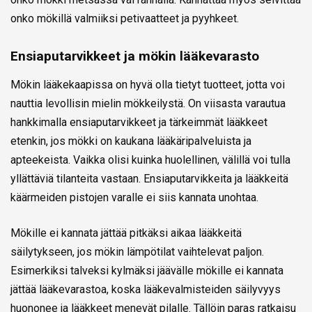
onko mökillä valmiiksi petivaatteet ja pyyhkeet.
Ensiaputarvikkeet ja mökin lääkevarasto
Mökin lääkekaapissa on hyvä olla tietyt tuotteet, jotta voi
nauttia levollisin mielin mökkeilystä. On viisasta varautua
hankkimalla ensiaputarvikkeet ja tärkeimmät lääkkeet
etenkin, jos mökki on kaukana lääkäripalveluista ja
apteekeista. Vaikka olisi kuinka huolellinen, välillä voi tulla
yllättäviä tilanteita vastaan. Ensiaputarvikkeita ja lääkkeitä
käärmeiden pistojen varalle ei siis kannata unohtaa.
Mökille ei kannata jättää pitkäksi aikaa lääkkeitä
säilytykseen, jos mökin lämpötilat vaihtelevat paljon.
Esimerkiksi talveksi kylmäksi jäävälle mökille ei kannata
jättää lääkevarastoa, koska lääkevalmisteiden säilyvyys
huononee ja lääkkeet menevät pilalle. Tällöin paras ratkaisu