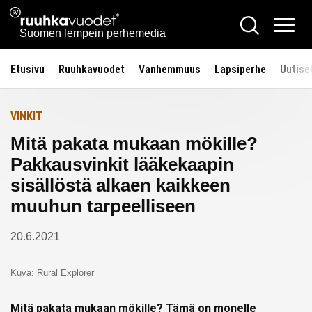
Siirry
Ruuhkavuodet.fi
Hae
Etusivulle
sisältöön
Vali
Suomen lempein perhemedia
Etusivu
Ruuhkavuodet
Vanhemmuus
Lapsiperhe
Uutise
VINKIT
Mitä pakata mukaan mökille?
Pakkausvinkit lääkekaapin
sisällöstä alkaen kaikkeen
muuhun tarpeelliseen
20.6.2021
Kuva: Rural Explorer
Mitä pakata mukaan mökille? Tämä on monelle