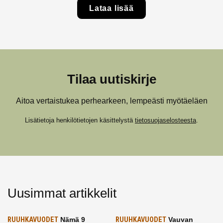
Lataa lisää
Tilaa uutiskirje
Aitoa vertaistukea perhearkeen, lempeästi myötäeläen
Lisätietoja henkilötietojen käsittelystä
tietosuojaselosteesta
.
Uusimmat artikkelit
RUUHKAVUODET
Nämä 9
RUUHKAVUODET
Vauvan