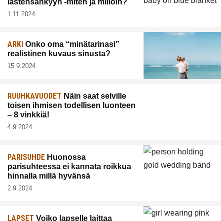
lastensänkyyn -miten ja milloin?
1.11.2024
ARKI
Onko oma “minätarinasi”
realistinen kuvaus sinusta?
15.9.2024
RUUHKAVUODET
Näin saat selville
toisen ihmisen todellisen luonteen
– 8 vinkkiä!
4.9.2024
PARISUHDE
Huonossa
parisuhteessa ei kannata roikkua
hinnalla millä hyvänsä
2.9.2024
LAPSET
Voiko lapselle laittaa