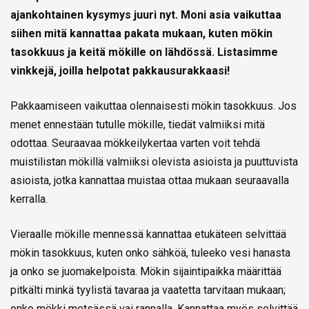
ajankohtainen kysymys juuri nyt. Moni asia vaikuttaa
siihen mitä kannattaa pakata mukaan, kuten mökin
tasokkuus ja keitä mökille on lähdössä. Listasimme
vinkkejä, joilla helpotat pakkausurakkaasi!
Pakkaamiseen vaikuttaa olennaisesti mökin tasokkuus. Jos
menet ennestään tutulle mökille, tiedät valmiiksi mitä
odottaa. Seuraavaa mökkeilykertaa varten voit tehdä
muistilistan mökillä valmiiksi olevista asioista ja puuttuvista
asioista, jotka kannattaa muistaa ottaa mukaan seuraavalla
kerralla.
Vieraalle mökille mennessä kannattaa etukäteen selvittää
mökin tasokkuus, kuten onko sähköä, tuleeko vesi hanasta
ja onko se juomakelpoista. Mökin sijaintipaikka määrittää
pitkälti minkä tyylistä tavaraa ja vaatetta tarvitaan mukaan;
onko mökki metsässä vai rannalla. Kannattaa myös selvittää