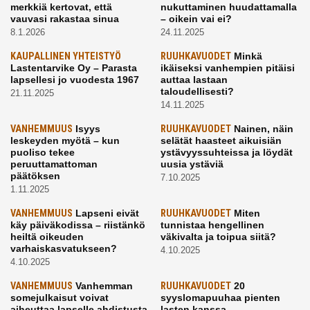
merkkiä kertovat, että
nukuttaminen huudattamalla
vauvasi rakastaa sinua
– oikein vai ei?
8.1.2026
24.11.2025
KAUPALLINEN YHTEISTYÖ
RUUHKAVUODET
Minkä
Lastentarvike Oy – Parasta
ikäiseksi vanhempien pitäisi
lapsellesi jo vuodesta 1967
auttaa lastaan
taloudellisesti?
21.11.2025
14.11.2025
VANHEMMUUS
Isyys
RUUHKAVUODET
Nainen, näin
leskeyden myötä – kun
selätät haasteet aikuisiän
puoliso tekee
ystävyyssuhteissa ja löydät
peruuttamattoman
uusia ystäviä
päätöksen
7.10.2025
1.11.2025
VANHEMMUUS
Lapseni eivät
RUUHKAVUODET
Miten
käy päiväkodissa – riistänkö
tunnistaa hengellinen
heiltä oikeuden
väkivalta ja toipua siitä?
varhaiskasvatukseen?
4.10.2025
4.10.2025
VANHEMMUUS
Vanhemman
RUUHKAVUODET
20
somejulkaisut voivat
syyslomapuuhaa pienten
aiheuttaa lapselle ahdistusta
lasten kanssa