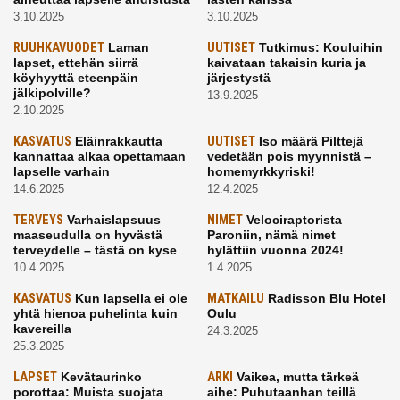
3.10.2025
3.10.2025
RUUHKAVUODET
Laman
UUTISET
Tutkimus: Kouluihin
lapset, ettehän siirrä
kaivataan takaisin kuria ja
köyhyyttä eteenpäin
järjestystä
jälkipolville?
13.9.2025
2.10.2025
KASVATUS
Eläinrakkautta
UUTISET
Iso määrä Pilttejä
kannattaa alkaa opettamaan
vedetään pois myynnistä –
lapselle varhain
homemyrkkyriski!
14.6.2025
12.4.2025
TERVEYS
Varhaislapsuus
NIMET
Velociraptorista
maaseudulla on hyvästä
Paroniin, nämä nimet
terveydelle – tästä on kyse
hylättiin vuonna 2024!
10.4.2025
1.4.2025
KASVATUS
Kun lapsella ei ole
MATKAILU
Radisson Blu Hotel
yhtä hienoa puhelinta kuin
Oulu
kavereilla
24.3.2025
25.3.2025
LAPSET
Kevätaurinko
ARKI
Vaikea, mutta tärkeä
porottaa: Muista suojata
aihe: Puhutaanhan teillä