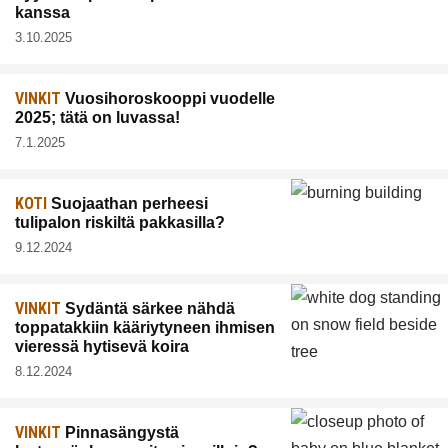
kanssa
3.10.2025
VINKIT
Vuosihoroskooppi vuodelle
2025; tätä on luvassa!
7.1.2025
KOTI
Suojaathan perheesi
tulipalon riskiltä pakkasilla?
9.12.2024
VINKIT
Sydäntä särkee nähdä
toppatakkiin kääriytyneen ihmisen
vieressä hytisevä koira
8.12.2024
VINKIT
Pinnasängystä