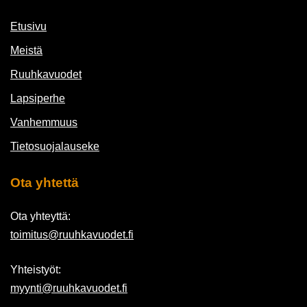
Etusivu
Meistä
Ruuhkavuodet
Lapsiperhe
Vanhemmuus
Tietosuojalauseke
Ota yhtettä
Ota yhteyttä:
toimitus@ruuhkavuodet.fi
Yhteistyöt:
myynti@ruuhkavuodet.fi