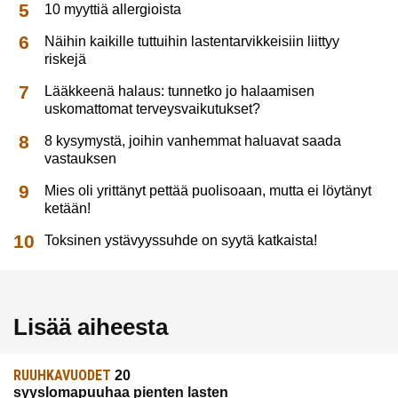
10 myyttiä allergioista
Näihin kaikille tuttuihin lastentarvikkeisiin liittyy
riskejä
Lääkkeenä halaus: tunnetko jo halaamisen
uskomattomat terveysvaikutukset?
8 kysymystä, joihin vanhemmat haluavat saada
vastauksen
Mies oli yrittänyt pettää puolisoaan, mutta ei löytänyt
ketään!
Toksinen ystävyyssuhde on syytä katkaista!
Lisää aiheesta
RUUHKAVUODET
20
syyslomapuuhaa pienten lasten