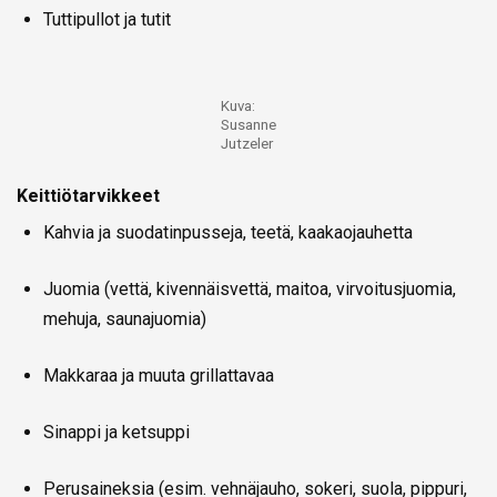
Tuttipullot ja tutit
Kuva:
Susanne
Jutzeler
Keittiötarvikkeet
Kahvia ja suodatinpusseja, teetä, kaakaojauhetta
Juomia (vettä, kivennäisvettä, maitoa, virvoitusjuomia,
mehuja, saunajuomia)
Makkaraa ja muuta grillattavaa
Sinappi ja ketsuppi
Perusaineksia (esim. vehnäjauho, sokeri, suola, pippuri,