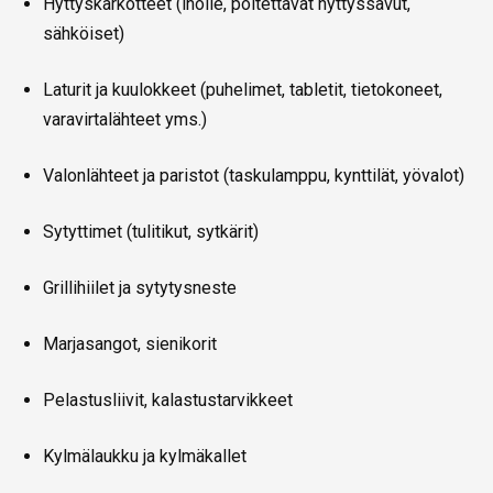
Hyttyskarkotteet (iholle, poltettavat hyttyssavut,
sähköiset)
Laturit ja kuulokkeet (puhelimet, tabletit, tietokoneet,
varavirtalähteet yms.)
Valonlähteet ja paristot (taskulamppu, kynttilät, yövalot)
Sytyttimet (tulitikut, sytkärit)
Grillihiilet ja sytytysneste
Marjasangot, sienikorit
Pelastusliivit, kalastustarvikkeet
Kylmälaukku ja kylmäkallet