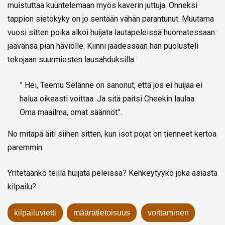
muistuttaa kuuntelemaan myös kaverin juttuja. Onneksi
tappion sietokyky on jo sentään vähän parantunut. Muutama
vuosi sitten poika alkoi huijata lautapeleissä huomatessaan
jäävänsä pian häviölle. Kiinni jäädessään hän puolusteli
tekojaan suurmiesten lausahduksilla:
” Hei, Teemu Selänne on sanonut, että jos ei huijaa ei
halua oikeasti voittaa. Ja sitä paitsi Cheekin laulaa:
Oma maailma, omat säännöt”.
No mitäpä äiti siihen sitten, kun isot pojat on tienneet kertoa
paremmin.
Yritetäänkö teillä huijata peleissä? Kehkeytyykö joka asiasta
kilpailu?
kilpailuvietti
määrätietoisuus
voittaminen