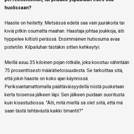
huolissaan?
Haaste on heitetty. Metsässä edetä saa vain juurakoita tai
kiviä pitkin osumatta maahan. Haastaja johtaa joukkoja, äiti
hyppelee kiltisti perässä. Ensimmäinen hutiosuma avaa
pistetilin. Kilpailuhan tästäkin sitten kehkeytyi.
Meillä asuu 35 kiloinen pojan rötkäle, joka koostuu vähintään
75 prosenttisesti määrätietoisuudesta. Se tarkoittaa sitä,
että jokin haaste on koko ajan käynnissä.
Periksiantamattomalla päättäväisyydellä niistä pusketaan
kerta toisensa jälkeen läpi. Sen jälkeen puidaan suoritusta
kuin kisastudiossa. ”Äiti, mitä mieltä sä olet siitä, että mä
saan tästä tehtävästä kaikki timantit?”