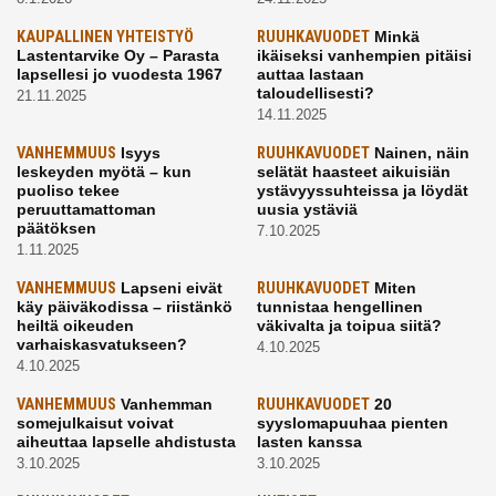
KAUPALLINEN YHTEISTYÖ
RUUHKAVUODET
Minkä
Lastentarvike Oy – Parasta
ikäiseksi vanhempien pitäisi
lapsellesi jo vuodesta 1967
auttaa lastaan
taloudellisesti?
21.11.2025
14.11.2025
VANHEMMUUS
Isyys
RUUHKAVUODET
Nainen, näin
leskeyden myötä – kun
selätät haasteet aikuisiän
puoliso tekee
ystävyyssuhteissa ja löydät
peruuttamattoman
uusia ystäviä
päätöksen
7.10.2025
1.11.2025
VANHEMMUUS
Lapseni eivät
RUUHKAVUODET
Miten
käy päiväkodissa – riistänkö
tunnistaa hengellinen
heiltä oikeuden
väkivalta ja toipua siitä?
varhaiskasvatukseen?
4.10.2025
4.10.2025
VANHEMMUUS
Vanhemman
RUUHKAVUODET
20
somejulkaisut voivat
syyslomapuuhaa pienten
aiheuttaa lapselle ahdistusta
lasten kanssa
3.10.2025
3.10.2025