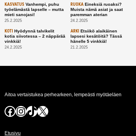
KASVATUS
Vanhempi, puhu
RUOKA
Eineksiä ruoaksi?
työelämästä lapselle – mutta
Muista nämä asiat ja saat
mieti sanojasi!
paremman aterian
25.2.2025
24.2.2025
KOTI
Hyödynnä talvikelit
ARKI
Etsiikö alaikäinen
kotia siivotessa – 2 näppärää
lapsesi kesätöitä? Tässä
vinkkiä!
hänelle 5 vinkkiä!
24.2.2025
21.2.2025
Aitoa vertaistukea perhearkeen, lempeästi myötäeläen
Facebook
Instagram
TikTok
X
Etusivu