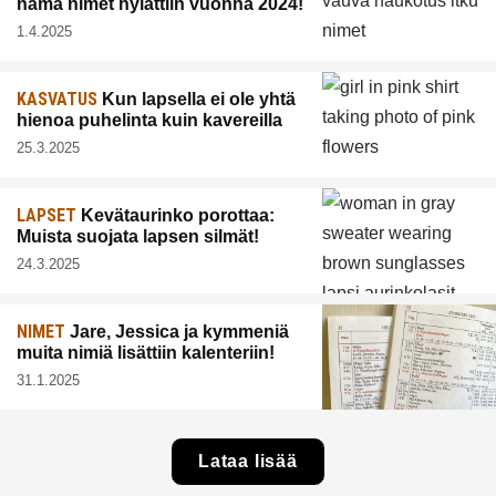
nämä nimet hylättiin vuonna 2024!
1.4.2025
KASVATUS
Kun lapsella ei ole yhtä
hienoa puhelinta kuin kavereilla
25.3.2025
LAPSET
Kevätaurinko porottaa:
Muista suojata lapsen silmät!
24.3.2025
NIMET
Jare, Jessica ja kymmeniä
muita nimiä lisättiin kalenteriin!
31.1.2025
Lataa lisää