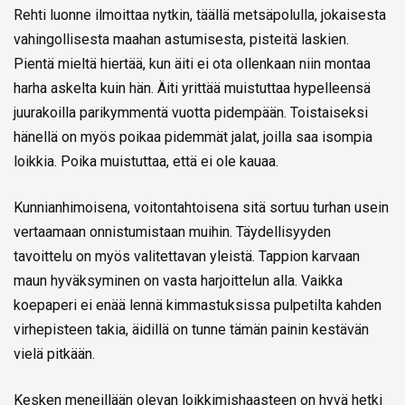
Rehti luonne ilmoittaa nytkin, täällä metsäpolulla, jokaisesta
vahingollisesta maahan astumisesta, pisteitä laskien.
Pientä mieltä hiertää, kun äiti ei ota ollenkaan niin montaa
harha askelta kuin hän. Äiti yrittää muistuttaa hypelleensä
juurakoilla parikymmentä vuotta pidempään. Toistaiseksi
hänellä on myös poikaa pidemmät jalat, joilla saa isompia
loikkia. Poika muistuttaa, että ei ole kauaa.
Kunnianhimoisena, voitontahtoisena sitä sortuu turhan usein
vertaamaan onnistumistaan muihin. Täydellisyyden
tavoittelu on myös valitettavan yleistä. Tappion karvaan
maun hyväksyminen on vasta harjoittelun alla. Vaikka
koepaperi ei enää lennä kimmastuksissa pulpetilta kahden
virhepisteen takia, äidillä on tunne tämän painin kestävän
vielä pitkään.
Kesken meneillään olevan loikkimishaasteen on hyvä hetki