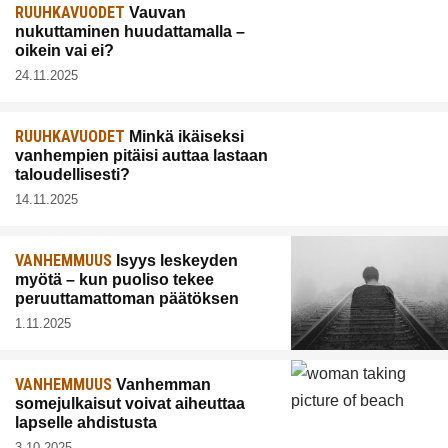
RUUHKAVUODET
Vauvan
nukuttaminen huudattamalla –
oikein vai ei?
24.11.2025
RUUHKAVUODET
Minkä ikäiseksi
vanhempien pitäisi auttaa lastaan
taloudellisesti?
14.11.2025
VANHEMMUUS
Isyys leskeyden
myötä – kun puoliso tekee
peruuttamattoman päätöksen
1.11.2025
VANHEMMUUS
Vanhemman
somejulkaisut voivat aiheuttaa
lapselle ahdistusta
3.10.2025