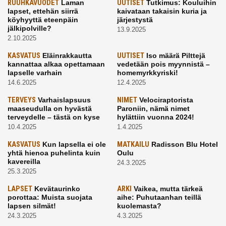
RUUHKAVUODET
Laman
UUTISET
Tutkimus: Kouluihin
lapset, ettehän siirrä
kaivataan takaisin kuria ja
köyhyyttä eteenpäin
järjestystä
jälkipolville?
13.9.2025
2.10.2025
KASVATUS
Eläinrakkautta
UUTISET
Iso määrä Pilttejä
kannattaa alkaa opettamaan
vedetään pois myynnistä –
lapselle varhain
homemyrkkyriski!
14.6.2025
12.4.2025
TERVEYS
Varhaislapsuus
NIMET
Velociraptorista
maaseudulla on hyvästä
Paroniin, nämä nimet
terveydelle – tästä on kyse
hylättiin vuonna 2024!
10.4.2025
1.4.2025
KASVATUS
Kun lapsella ei ole
MATKAILU
Radisson Blu Hotel
yhtä hienoa puhelinta kuin
Oulu
kavereilla
24.3.2025
25.3.2025
LAPSET
Kevätaurinko
ARKI
Vaikea, mutta tärkeä
porottaa: Muista suojata
aihe: Puhutaanhan teillä
lapsen silmät!
kuolemasta?
24.3.2025
4.3.2025