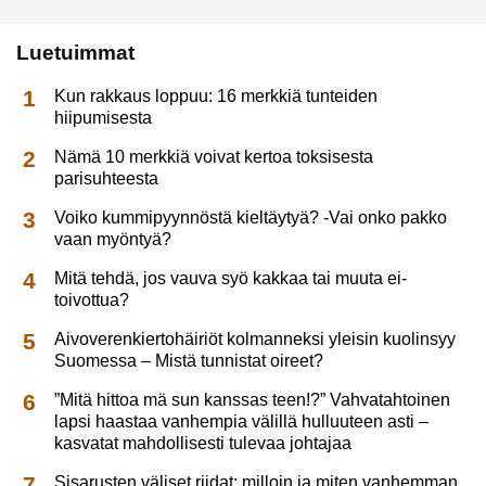
Luetuimmat
Kun rakkaus loppuu: 16 merkkiä tunteiden
hiipumisesta
Nämä 10 merkkiä voivat kertoa toksisesta
parisuhteesta
Voiko kummipyynnöstä kieltäytyä? -Vai onko pakko
vaan myöntyä?
Mitä tehdä, jos vauva syö kakkaa tai muuta ei-
toivottua?
Aivoverenkiertohäiriöt kolmanneksi yleisin kuolinsyy
Suomessa – Mistä tunnistat oireet?
”Mitä hittoa mä sun kanssas teen!?” Vahvatahtoinen
lapsi haastaa vanhempia välillä hulluuteen asti –
kasvatat mahdollisesti tulevaa johtajaa
Sisarusten väliset riidat: milloin ja miten vanhemman