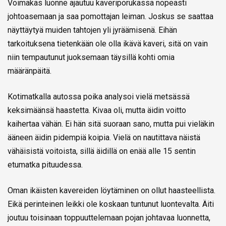
Voimakas luonne ajautuu kaveriporukassa nopeasti
johtoasemaan ja saa pomottajan leiman. Joskus se saattaa
näyttäytyä muiden tahtojen yli jyräämisenä. Eihän
tarkoituksena tietenkään ole olla ikävä kaveri, sitä on vain
niin tempautunut juoksemaan täysillä kohti omia
määränpäitä.
Kotimatkalla autossa poika analysoi vielä metsässä
keksimäänsä haastetta. Kivaa oli, mutta äidin voitto
kaihertaa vähän. Ei hän sitä suoraan sano, mutta pui vieläkin
ääneen äidin pidempiä koipia. Vielä on nautittava näistä
vähäisistä voitoista, sillä äidillä on enää alle 15 sentin
etumatka pituudessa.
Oman ikäisten kavereiden löytäminen on ollut haasteellista.
Eikä perinteinen leikki ole koskaan tuntunut luontevalta. Äiti
joutuu toisinaan toppuuttelemaan pojan johtavaa luonnetta,