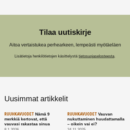
Tilaa uutiskirje
Aitoa vertaistukea perhearkeen, lempeästi myötäeläen
Lisätietoja henkilötietojen käsittelystä
tietosuojaselosteesta
.
Uusimmat artikkelit
RUUHKAVUODET
Nämä 9
RUUHKAVUODET
Vauvan
merkkiä kertovat, että
nukuttaminen huudattamalla
vauvasi rakastaa sinua
– oikein vai ei?
8.1.2026
24.11.2025