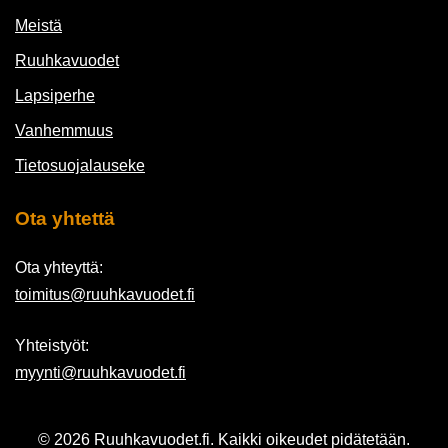
Meistä
Ruuhkavuodet
Lapsiperhe
Vanhemmuus
Tietosuojalauseke
Ota yhtettä
Ota yhteyttä:
toimitus@ruuhkavuodet.fi
Yhteistyöt:
myynti@ruuhkavuodet.fi
© 2026 Ruuhkavuodet.fi. Kaikki oikeudet pidätetään.