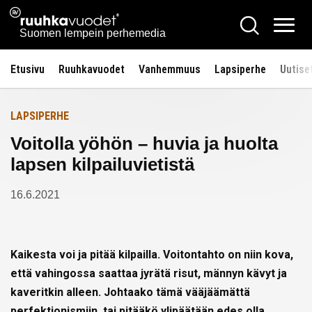
Siirry
Ruuhkavuodet.fi
Hae
Etusivulle
sisältöön
Vali
Suomen lempein perhemedia
Etusivu
Ruuhkavuodet
Vanhemmuus
Lapsiperhe
Uutise
LAPSIPERHE
Voitolla yöhön – huvia ja huolta
lapsen kilpailuvietistä
16.6.2021
Kaikesta voi ja pitää kilpailla. Voitontahto on niin kova,
että vahingossa saattaa jyrätä risut, männyn kävyt ja
kaveritkin alleen. Johtaako tämä vääjäämättä
perfektionismiin, tai pitääkö ylipäätään edes olla