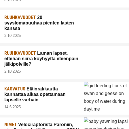
RUUHKAVUODET
20
syyslomapuuhaa pienten lasten
kanssa
3.10.2025
RUUHKAVUODET
Laman lapset,
ettehän siirrä köyhyyttä eteenpäin
jälkipolville?
2.10.2025
KASVATUS
Eläinrakkautta
kannattaa alkaa opettamaan
lapselle varhain
14.6.2025
NIMET
Velociraptorista Paroniin,