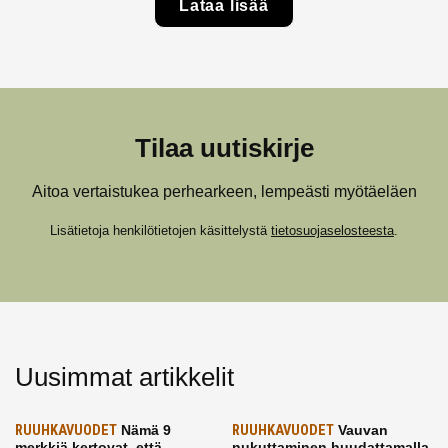
Lataa lisää
Tilaa uutiskirje
Aitoa vertaistukea perhearkeen, lempeästi myötäeläen
Lisätietoja henkilötietojen käsittelystä
tietosuojaselosteesta
.
Uusimmat artikkelit
RUUHKAVUODET
Nämä 9
RUUHKAVUODET
Vauvan
merkkiä kertovat, että
nukuttaminen huudattamalla