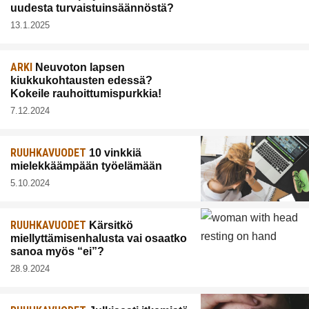
uudesta turvaistuinsäännöstä?
13.1.2025
ARKI
Neuvoton lapsen
kiukkukohtausten edessä?
Kokeile rauhoittumispurkkia!
7.12.2024
RUUHKAVUODET
10 vinkkiä
mielekkäämpään työelämään
5.10.2024
RUUHKAVUODET
Kärsitkö
miellyttämisenhalusta vai osaatko
sanoa myös “ei”?
28.9.2024