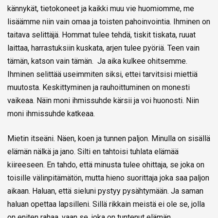
kännykät, tietokoneet ja kaikki muu vie huomiomme, me
lisäämme niin vain omaa ja toisten pahoinvointia. Ihminen on
taitava selittäjä. Hommat tulee tehdä, tiskit tiskata, ruuat
laittaa, harrastuksiin kuskata, arjen tulee pyöriä. Teen vain
tämän, katson vain tämän. Ja aika kulkee ohitsemme.
Ihminen selittää useimmiten siksi, ettei tarvitsisi miettiä
muutosta. Keskittyminen ja rauhoittuminen on monesti
vaikeaa. Näin moni ihmissuhde kärsii ja voi huonosti. Niin
moni ihmissuhde katkeaa.
Mietin itseäni. Näen, koen ja tunnen paljon. Minulla on sisällä
elämän nälkä ja jano. Silti en tahtoisi tuhlata elämää
kiireeseen. En tahdo, että minusta tulee ohittaja, se joka on
toisille välinpitämätön, mutta hieno suorittaja joka saa paljon
aikaan. Haluan, että sieluni pystyy pysähtymään. Ja saman
haluan opettaa lapsilleni. Sillä rikkain meistä ei ole se, jolla
on eniten rahaa, vaan se, joka on tuntenut elämän.