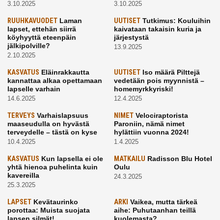
3.10.2025
3.10.2025
RUUHKAVUODET
Laman
UUTISET
Tutkimus: Kouluihin
lapset, ettehän siirrä
kaivataan takaisin kuria ja
köyhyyttä eteenpäin
järjestystä
jälkipolville?
13.9.2025
2.10.2025
KASVATUS
Eläinrakkautta
UUTISET
Iso määrä Pilttejä
kannattaa alkaa opettamaan
vedetään pois myynnistä –
lapselle varhain
homemyrkkyriski!
14.6.2025
12.4.2025
TERVEYS
Varhaislapsuus
NIMET
Velociraptorista
maaseudulla on hyvästä
Paroniin, nämä nimet
terveydelle – tästä on kyse
hylättiin vuonna 2024!
10.4.2025
1.4.2025
KASVATUS
Kun lapsella ei ole
MATKAILU
Radisson Blu Hotel
yhtä hienoa puhelinta kuin
Oulu
kavereilla
24.3.2025
25.3.2025
LAPSET
Kevätaurinko
ARKI
Vaikea, mutta tärkeä
porottaa: Muista suojata
aihe: Puhutaanhan teillä
lapsen silmät!
kuolemasta?