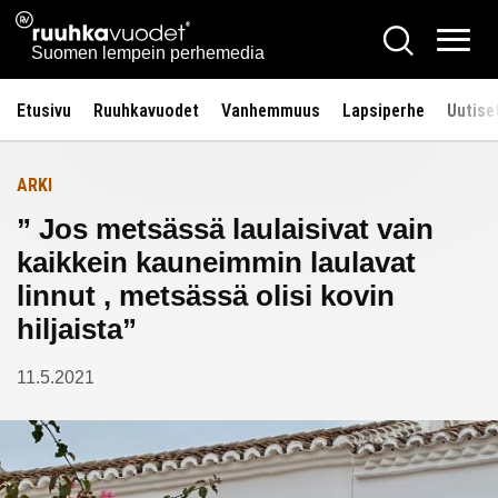
Siirry
Ruuhkavuodet.fi
Hae
Etusivulle
sisältöön
Vali
Suomen lempein perhemedia
Etusivu
Ruuhkavuodet
Vanhemmuus
Lapsiperhe
Uutise
ARKI
” Jos metsässä laulaisivat vain
kaikkein kauneimmin laulavat
linnut , metsässä olisi kovin
hiljaista”
11.5.2021