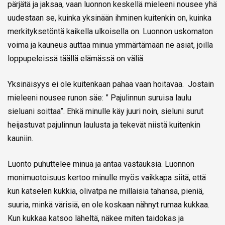
pärjätä ja jaksaa, vaan luonnon keskellä mieleeni nousee yhä
uudestaan se, kuinka yksinään ihminen kuitenkin on, kuinka
merkityksetöntä kaikella ulkoisella on. Luonnon uskomaton
voima ja kauneus auttaa minua ymmärtämään ne asiat, joilla
loppupeleissä täällä elämässä on väliä.
Yksinäisyys ei ole kuitenkaan pahaa vaan hoitavaa. Jostain
mieleeni nousee runon säe: ” Pajulinnun suruisa laulu
sieluani soittaa”. Ehkä minulle käy juuri noin, sieluni surut
heijastuvat pajulinnun laulusta ja tekevät niistä kuitenkin
kauniin.
Luonto puhuttelee minua ja antaa vastauksia. Luonnon
monimuotoisuus kertoo minulle myös vaikkapa siitä, että
kun katselen kukkia, olivatpa ne millaisia tahansa, pieniä,
suuria, minkä värisiä, en ole koskaan nähnyt rumaa kukkaa.
Kun kukkaa katsoo läheltä, näkee miten taidokas ja