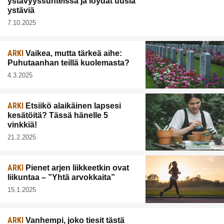
ystävyyssuhteissa ja löydät uusia
ystäviä
7.10.2025
ARKI
Vaikea, mutta tärkeä aihe:
Puhutaanhan teillä kuolemasta?
4.3.2025
ARKI
Etsiikö alaikäinen lapsesi
kesätöitä? Tässä hänelle 5
vinkkiä!
21.2.2025
ARKI
Pienet arjen liikkeetkin ovat
liikuntaa – ”Yhtä arvokkaita”
15.1.2025
ARKI
Vanhempi, joko tiesit tästä