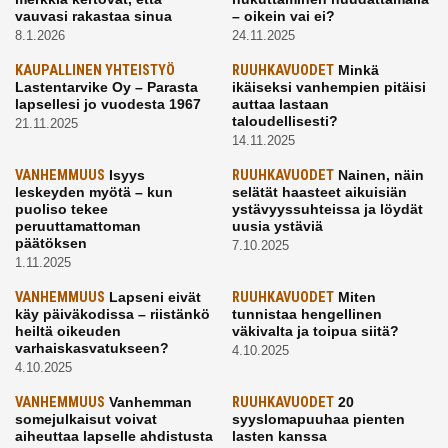
vauvasi rakastaa sinua
– oikein vai ei?
8.1.2026
24.11.2025
KAUPALLINEN YHTEISTYÖ
RUUHKAVUODET
Minkä
Lastentarvike Oy – Parasta
ikäiseksi vanhempien pitäisi
lapsellesi jo vuodesta 1967
auttaa lastaan
taloudellisesti?
21.11.2025
14.11.2025
VANHEMMUUS
Isyys
RUUHKAVUODET
Nainen, näin
leskeyden myötä – kun
selätät haasteet aikuisiän
puoliso tekee
ystävyyssuhteissa ja löydät
peruuttamattoman
uusia ystäviä
päätöksen
7.10.2025
1.11.2025
VANHEMMUUS
Lapseni eivät
RUUHKAVUODET
Miten
käy päiväkodissa – riistänkö
tunnistaa hengellinen
heiltä oikeuden
väkivalta ja toipua siitä?
varhaiskasvatukseen?
4.10.2025
4.10.2025
VANHEMMUUS
Vanhemman
RUUHKAVUODET
20
somejulkaisut voivat
syyslomapuuhaa pienten
aiheuttaa lapselle ahdistusta
lasten kanssa