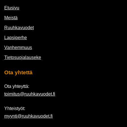
Etusivu
Meistä
Ruuhkavuodet
Lapsiperhe
Vanhemmuus
Tietosuojalauseke
Ota yhtettä
Ota yhteyttä:
toimitus@ruuhkavuodet.fi
Yhteistyöt:
myynti@ruuhkavuodet.fi