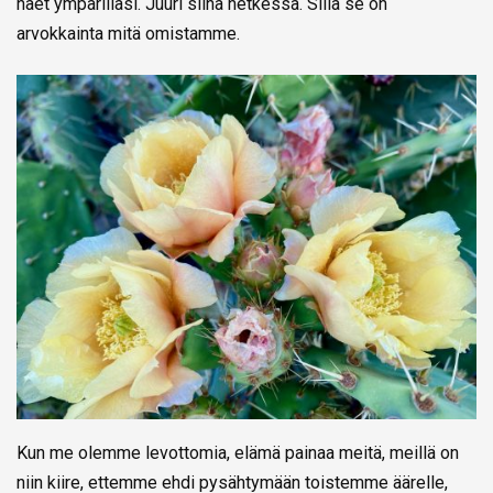
näet ympärilläsi. Juuri siinä hetkessä. Sillä se on
arvokkainta mitä omistamme.
Kun me olemme levottomia, elämä painaa meitä, meillä on
niin kiire, ettemme ehdi pysähtymään toistemme äärelle,