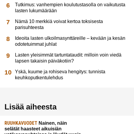
Tutkimus: vanhempien koulutustasolla on vaikutusta
lasten lukumäärään
Nämä 10 merkkiä voivat kertoa toksisesta
parisuhteesta
Ideoita lasten ulkoilmasynttäreille – kevään ja kesän
odotetuimmat juhlat
Lasten yleisimmät tartuntataudit: milloin voin viedä
lapsen takaisin päiväkotiin?
Yskä, kuume ja rohiseva hengitys: tunnista
keuhkoputkentulehdus
Lisää aiheesta
RUUHKAVUODET
Nainen, näin
selätät haasteet aikuisiän