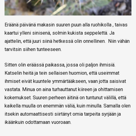
Eräänä päivänä makasin suuren puun alla ruohikolla , taivas
kaartui ylleni sinisenä, solmin kukista seppelettä. Ja
ajattelin, että juuri siinä hetkessä olin onnellinen. Niin vähän
tarvitsin siihen tunteeseen.
Sitten olin eräässä paikassa, jossa oli paljon ihmisiä.
Katselin heitä ja tein sellaisen huomion, että useimmat
ihmiset eivät kuuntele ymmärtääkseen, vaan jotta saisivat
vastata. Minua on aina turhauttanut kiireen ja ohittamisen
kokemukset. Suuren perheen äitinä on tuntunut välillä, että
kaikella muulla on enemmän väliä, kuin minulla. Samalla olen
itsekin automaattisesti siirtänyt omia tarpeita syrjään ja
ikäänkuin odottamaan vuoroaan.