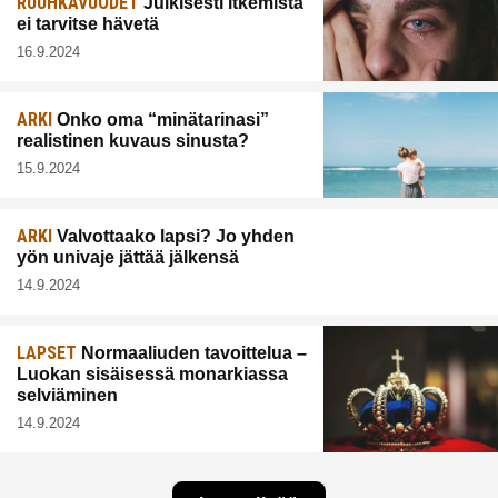
RUUHKAVUODET
Julkisesti itkemistä
ei tarvitse hävetä
16.9.2024
ARKI
Onko oma “minätarinasi”
realistinen kuvaus sinusta?
15.9.2024
ARKI
Valvottaako lapsi? Jo yhden
yön univaje jättää jälkensä
14.9.2024
LAPSET
Normaaliuden tavoittelua –
Luokan sisäisessä monarkiassa
selviäminen
14.9.2024