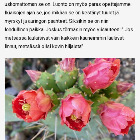
uskomattoman se on. Luonto on myös paras opettajamme.
Ikiaikojen ajan se, jos mikään se on kestänyt tuulet ja
myrskyt ja auringon paahteet. Siksikin se on niin
lohdullinen paikka. Joskus törmäsin myös viisauteen :” Jos
metsässä laulaisivat vain kaikkein kauneimmin laulavat
linnut, metsässä olisi kovin hiljaista”