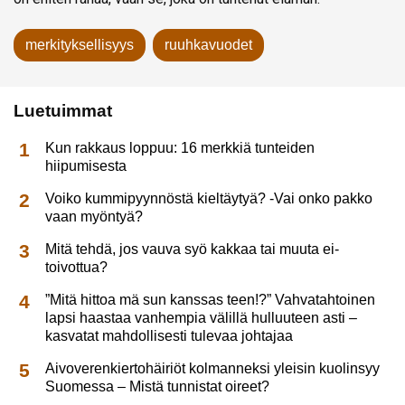
merkityksellisyys
ruuhkavuodet
Luetuimmat
Kun rakkaus loppuu: 16 merkkiä tunteiden
hiipumisesta
Voiko kummipyynnöstä kieltäytyä? -Vai onko pakko
vaan myöntyä?
Mitä tehdä, jos vauva syö kakkaa tai muuta ei-
toivottua?
”Mitä hittoa mä sun kanssas teen!?” Vahvatahtoinen
lapsi haastaa vanhempia välillä hulluuteen asti –
kasvatat mahdollisesti tulevaa johtajaa
Aivoverenkiertohäiriöt kolmanneksi yleisin kuolinsyy
Suomessa – Mistä tunnistat oireet?