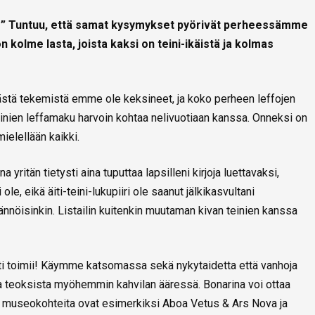
aa?” Tuntuu, että samat kysymykset pyörivät perheessämme
 on kolme lasta, joista kaksi on teini-ikäistä ja kolmas
stä tekemistä emme ole keksineet, ja koko perheen leffojen
teinien leffamaku harvoin kohtaa nelivuotiaan kanssa. Onneksi on
ielellään kaikki.
 yritän tietysti aina tuputtaa lapsilleni kirjoja luettavaksi,
le, eikä äiti-teini-lukupiiri ole saanut jälkikasvultani
ännöisinkin. Listailin kuitenkin muutaman kivan teinien kanssa
esti toimii! Käymme katsomassa sekä nykytaidetta että vanhoja
a teoksista myöhemmin kahvilan ääressä. Bonarina voi ottaa
 museokohteita ovat esimerkiksi Aboa Vetus & Ars Nova ja