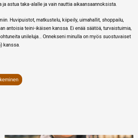
 ja astua taka-alalle ja vain nauttia aikaansaannoksista.
iin. Huvipuistot, matkustelu, kiipeily, uimahallit, shoppailu,
an antoisia teini-ikäisen kanssa. Ei enää säätöä, turvaistuimia,
unohtuneita unileluja… Onnekseni minulla on myös suostuvaiset
in) kanssa.
ekeminen