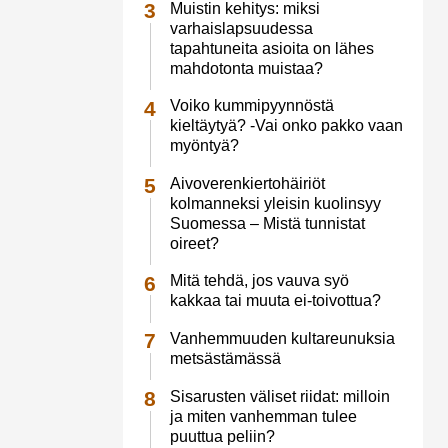
Muistin kehitys: miksi
varhaislapsuudessa
tapahtuneita asioita on lähes
mahdotonta muistaa?
Voiko kummipyynnöstä
kieltäytyä? -Vai onko pakko vaan
myöntyä?
Aivoverenkiertohäiriöt
kolmanneksi yleisin kuolinsyy
Suomessa – Mistä tunnistat
oireet?
Mitä tehdä, jos vauva syö
kakkaa tai muuta ei-toivottua?
Vanhemmuuden kultareunuksia
metsästämässä
Sisarusten väliset riidat: milloin
ja miten vanhemman tulee
puuttua peliin?