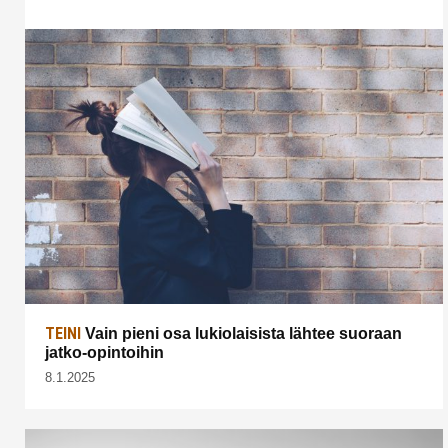
TEINI
Vain pieni osa lukiolaisista lähtee suoraan
jatko-opintoihin
8.1.2025