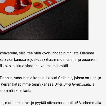
konkareita, sillä itse olen kovin innostunut niistä. Olemme
ystävien kanssa ja joskus raahasimme mummin ja papankin
ä koko joukkue yhdessä voittaa tai häviää.
Possua, vaan ihan oikeita elokuvia! Sellaisia, joissa on juoni ja
vät. Kerran katsoimme teinin kanssa
Uinu, uinu lemmikkini
, ja
 enemmän kuin lasta.
poa, mutta teinin voi jo pyytää siivoamaan sotkut! Vanhemmalla