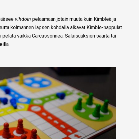
, pääsee
vihdoin
pelaamaan jotain muuta kuin Kimbleä ja
, mutta kolmannen lapsen kohdalla alkavat Kimble-nappulat
oi pelata vaikka Carcassonnea, Salaisuuksien saarta tai
illa.