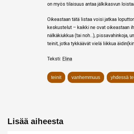
on myös tilaisuus antaa jälkikasvun loistaa
Oikeastaan tätä listaa voisi jatkaa loputtom
keskustelut – kaikki ne ovat oikeastaan ih
nälkäkiukkua (tai noh…), pissavahinkoja, 
teinit, jotka tykkäävät vielä liikkua äidin(k
Teksti:
Elina
teinit
vanhemmuus
yhdessä t
Lisää aiheesta