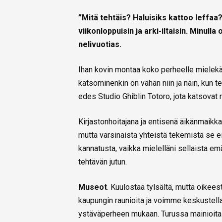
”Mitä tehtäis? Haluisiks kattoo leff
viikonloppuisin ja arki-iltaisin. Minulla
nelivuotias.
Ihan kovin montaa koko perheelle mielekä
katsominenkin on vähän niin ja näin, kun 
edes Studio Ghiblin Totoro, jota katsovat m
Kirjastonhoitajana ja entisenä äikänmaikkana
mutta varsinaista yhteistä tekemistä se ei o
kannatusta, vaikka mielelläni sellaista em
tehtävän jutun.
Museot
. Kuulostaa tylsältä, mutta oike
kaupungin raunioita ja voimme keskustell
ystäväperheen mukaan. Turussa mainioita