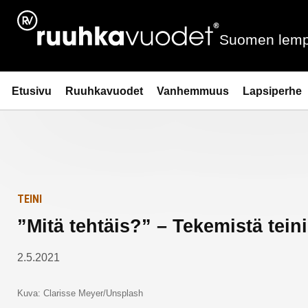
Siirry
Etusivulle
sisältöön
Suomen lemp
Ruuhkavuodet.fi
Etusivu
Ruuhkavuodet
Vanhemmuus
Lapsiperhe
TEINI
”Mitä tehtäis?” – Tekemistä tein
2.5.2021
Kuva: Clarisse Meyer/Unsplash