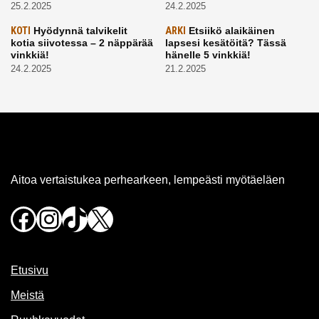
25.2.2025
24.2.2025
KOTI
Hyödynnä talvikelit
ARKI
Etsiikö alaikäinen
kotia siivotessa – 2 näppärää
lapsesi kesätöitä? Tässä
vinkkiä!
hänelle 5 vinkkiä!
24.2.2025
21.2.2025
Aitoa vertaistukea perhearkeen, lempeästi myötäeläen
Facebook
Instagram
TikTok
X
Etusivu
Meistä