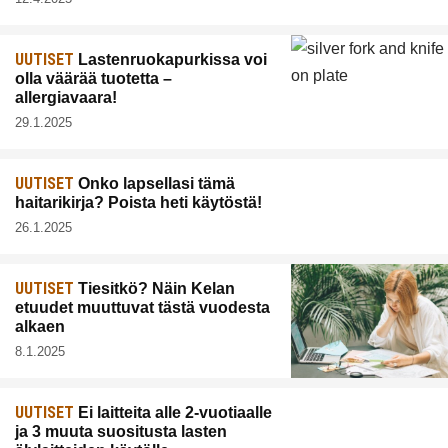
UUTISET
Lastenruokapurkissa voi
olla väärää tuotetta –
allergiavaara!
29.1.2025
UUTISET
Onko lapsellasi tämä
haitarikirja? Poista heti käytöstä!
26.1.2025
UUTISET
Tiesitkö? Näin Kelan
etuudet muuttuvat tästä vuodesta
alkaen
8.1.2025
UUTISET
Ei laitteita alle 2-vuotiaalle
ja 3 muuta suositusta lasten