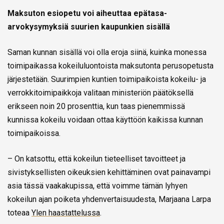
Maksuton esiopetu voi aiheuttaa epätasa-
arvokysymyksiä suurien kaupunkien sisällä
Saman kunnan sisällä voi olla eroja siinä, kuinka monessa
toimipaikassa kokeiluluontoista maksutonta perusopetusta
järjestetään. Suurimpien kuntien toimipaikoista kokeilu- ja
verrokkitoimipaikkoja valitaan ministeriön päätöksellä
erikseen noin 20 prosenttia, kun taas pienemmissä
kunnissa kokeilu voidaan ottaa käyttöön kaikissa kunnan
toimipaikoissa.
– On katsottu, että kokeilun tieteelliset tavoitteet ja
sivistyksellisten oikeuksien kehittäminen ovat painavampi
asia tässä vaakakupissa, että voimme tämän lyhyen
kokeilun ajan poiketa yhdenvertaisuudesta, Marjaana Larpa
toteaa
Ylen haastattelussa
.