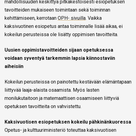
mahdollisuuden keskittyä pitkäkestoisesti esiopetuksen
tavoitteiden mukaiseen toimintaan sekä toiminnan
kehittämiseen, kerrotaan
OPH- sivuilla
. Vaikka
kaksivuotinen esiopetus antaa toiminnalle lisää aikaa, ei
kokeilun perusteissa ole lisätty oppimisen tavoitteita.
Uusien oppimistavoitteiden sijaan opetuksessa
voidaan syventyä tarkemmin lapsia kiinnostaviin
aiheisiin
Kokeilun perusteissa on painotettu kestävään elämäntapaan
liittyvää laaja-alaista osaamista. Myös lasten
monilukutaitoon ja matemaattisen osaamiseen liittyviä
opetuksen tavoitteita on vahvistettu.
Kaksivuotisen esiopetuksen kokeilu pähkinänkuoressa
Opetus- ja kulttuuriministeriö toteuttaa kaksivuotisen