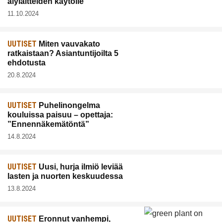
älylaitteiden käytölle
11.10.2024
UUTISET
Miten vauvakato
ratkaistaan? Asiantuntijoilta 5
ehdotusta
20.8.2024
UUTISET
Puhelinongelma
kouluissa paisuu – opettaja:
”Ennennäkemätöntä”
14.8.2024
UUTISET
Uusi, hurja ilmiö leviää
lasten ja nuorten keskuudessa
13.8.2024
UUTISET
Eronnut vanhempi,