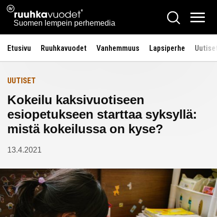
Siirry
Ruuhkavuodet.fi
Hae
Etusivulle
sisältöön
Vali
Suomen lempein perhemedia
Etusivu
Ruuhkavuodet
Vanhemmuus
Lapsiperhe
Uutise
UUTISET
Kokeilu kaksivuotiseen
esiopetukseen starttaa syksyllä:
mistä kokeilussa on kyse?
13.4.2021