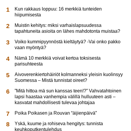
Kun rakkaus loppuu: 16 merkkiä tunteiden
hiipumisesta
Muistin kehitys: miksi varhaislapsuudessa
tapahtuneita asioita on lähes mahdotonta muistaa?
Voiko kummipyynnöstä kieltäytyä? -Vai onko pakko
vaan myöntyä?
Nämä 10 merkkiä voivat kertoa toksisesta
parisuhteesta
Aivoverenkiertohäiriöt kolmanneksi yleisin kuolinsyy
Suomessa – Mistä tunnistat oireet?
”Mitä hittoa mä sun kanssas teen!?” Vahvatahtoinen
lapsi haastaa vanhempia välillä hulluuteen asti –
kasvatat mahdollisesti tulevaa johtajaa
Poika Poikasen ja Rouvan “äijienpäivä”
Yskä, kuume ja rohiseva hengitys: tunnista
keuhkoputkentulehdus