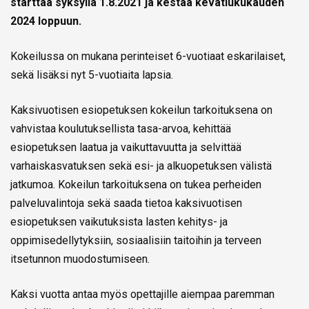
starttaa syksyllä 1.8.2021 ja kestää kevätlukukauden
2024 loppuun.
Kokeilussa on mukana perinteiset 6-vuotiaat eskarilaiset,
sekä lisäksi nyt 5-vuotiaita lapsia.
Kaksivuotisen esiopetuksen kokeilun tarkoituksena on
vahvistaa koulutuksellista tasa-arvoa, kehittää
esiopetuksen laatua ja vaikuttavuutta ja selvittää
varhaiskasvatuksen sekä esi- ja alkuopetuksen välistä
jatkumoa. Kokeilun tarkoituksena on tukea perheiden
palveluvalintoja sekä saada tietoa kaksivuotisen
esiopetuksen vaikutuksista lasten kehitys- ja
oppimisedellytyksiin, sosiaalisiin taitoihin ja terveen
itsetunnon muodostumiseen.
Kaksi vuotta antaa myös opettajille aiempaa paremman