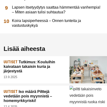
Lapsen itsetyydytys saattaa hämmentää vanhempia!
– Miten asiaan tulisi suhtautua?
Koira lapsiperheessä – Onnen tunteita ja
vastustuskykyä
Lisää aiheesta
UUTISET
Tutkimus: Kouluihin
kaivataan takaisin kuria ja
järjestystä
13.9.2025
UUTISET
Iso määrä Pilttejä
vedetään pois myynnistä –
homemyrkkyriski!
12.4.2025