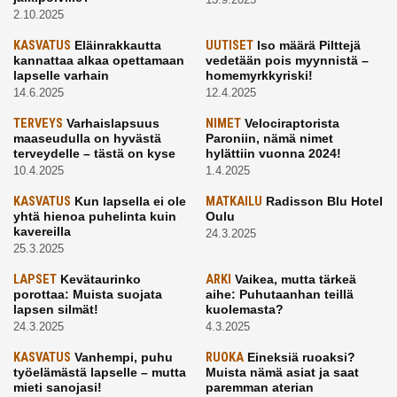
2.10.2025
KASVATUS
Eläinrakkautta
UUTISET
Iso määrä Pilttejä
kannattaa alkaa opettamaan
vedetään pois myynnistä –
lapselle varhain
homemyrkkyriski!
14.6.2025
12.4.2025
TERVEYS
Varhaislapsuus
NIMET
Velociraptorista
maaseudulla on hyvästä
Paroniin, nämä nimet
terveydelle – tästä on kyse
hylättiin vuonna 2024!
10.4.2025
1.4.2025
KASVATUS
Kun lapsella ei ole
MATKAILU
Radisson Blu Hotel
yhtä hienoa puhelinta kuin
Oulu
kavereilla
24.3.2025
25.3.2025
LAPSET
Kevätaurinko
ARKI
Vaikea, mutta tärkeä
porottaa: Muista suojata
aihe: Puhutaanhan teillä
lapsen silmät!
kuolemasta?
24.3.2025
4.3.2025
KASVATUS
Vanhempi, puhu
RUOKA
Eineksiä ruoaksi?
työelämästä lapselle – mutta
Muista nämä asiat ja saat
mieti sanojasi!
paremman aterian