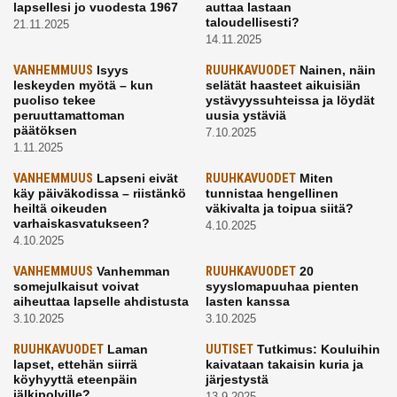
lapsellesi jo vuodesta 1967
auttaa lastaan
taloudellisesti?
21.11.2025
14.11.2025
VANHEMMUUS
Isyys
RUUHKAVUODET
Nainen, näin
leskeyden myötä – kun
selätät haasteet aikuisiän
puoliso tekee
ystävyyssuhteissa ja löydät
peruuttamattoman
uusia ystäviä
päätöksen
7.10.2025
1.11.2025
VANHEMMUUS
Lapseni eivät
RUUHKAVUODET
Miten
käy päiväkodissa – riistänkö
tunnistaa hengellinen
heiltä oikeuden
väkivalta ja toipua siitä?
varhaiskasvatukseen?
4.10.2025
4.10.2025
VANHEMMUUS
Vanhemman
RUUHKAVUODET
20
somejulkaisut voivat
syyslomapuuhaa pienten
aiheuttaa lapselle ahdistusta
lasten kanssa
3.10.2025
3.10.2025
RUUHKAVUODET
Laman
UUTISET
Tutkimus: Kouluihin
lapset, ettehän siirrä
kaivataan takaisin kuria ja
köyhyyttä eteenpäin
järjestystä
jälkipolville?
13.9.2025