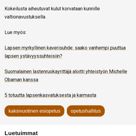
Kokeilusta aiheutuvat kulut korvataan kunnille
valtionavustuksella.
Lue myös:
Lapsen myrkyllinen kaverisuhde: saako vanhempi puuttua
lapsen ystävyyssuhteisiin?
Suomalainen lasten­ruoka­yrittäjä aloitti yhteis­työn Michelle
Obaman kanssa
5 totuutta lapsenkasvatuksesta ja karmasta
kaksivuotinen esiopetus
opetushallitus
Luetuimmat