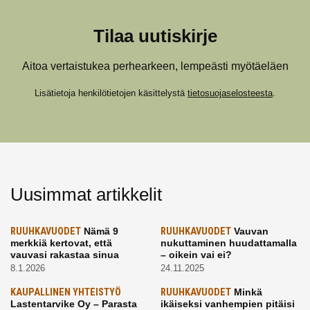
Tilaa uutiskirje
Aitoa vertaistukea perhearkeen, lempeästi myötäeläen
Lisätietoja henkilötietojen käsittelystä
tietosuojaselosteesta
.
Uusimmat artikkelit
RUUHKAVUODET
Nämä 9
RUUHKAVUODET
Vauvan
merkkiä kertovat, että
nukuttaminen huudattamalla
vauvasi rakastaa sinua
– oikein vai ei?
8.1.2026
24.11.2025
KAUPALLINEN YHTEISTYÖ
RUUHKAVUODET
Minkä
Lastentarvike Oy – Parasta
ikäiseksi vanhempien pitäisi