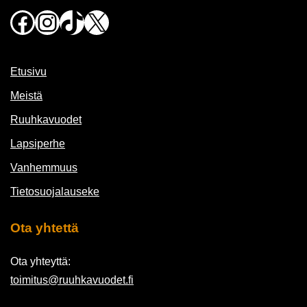
Facebook
Instagram
TikTok
X
Etusivu
Meistä
Ruuhkavuodet
Lapsiperhe
Vanhemmuus
Tietosuojalauseke
Ota yhtettä
Ota yhteyttä:
toimitus@ruuhkavuodet.fi