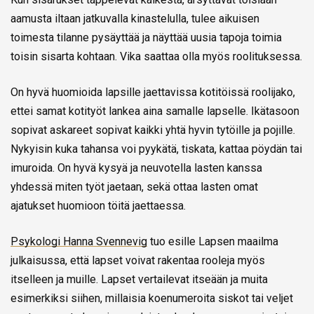
aamusta iltaan jatkuvalla kinastelulla, tulee aikuisen
toimesta tilanne pysäyttää ja näyttää uusia tapoja toimia
toisin sisarta kohtaan. Vika saattaa olla myös roolituksessa.
On hyvä huomioida lapsille jaettavissa kotitöissä roolijako,
ettei samat kotityöt lankea aina samalle lapselle. Ikätasoon
sopivat askareet sopivat kaikki yhtä hyvin tytöille ja pojille.
Nykyisin kuka tahansa voi pyykätä, tiskata, kattaa pöydän tai
imuroida. On hyvä kysyä ja neuvotella lasten kanssa
yhdessä miten työt jaetaan, sekä ottaa lasten omat
ajatukset huomioon töitä jaettaessa.
Psykologi Hanna Svennevig
tuo esille Lapsen maailma
julkaisussa, että lapset voivat rakentaa rooleja myös
itselleen ja muille. Lapset vertailevat itseään ja muita
esimerkiksi siihen, millaisia koenumeroita siskot tai veljet