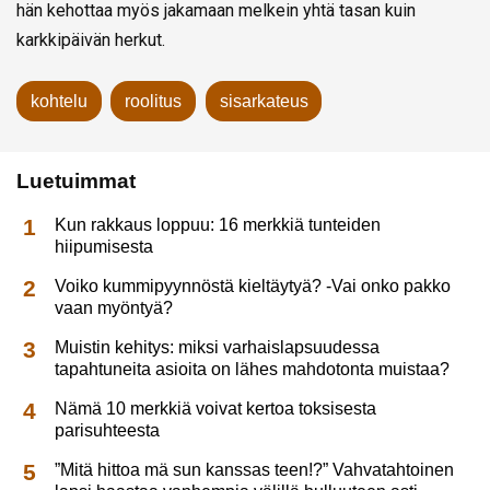
hän kehottaa myös jakamaan melkein yhtä tasan kuin
karkkipäivän herkut.
kohtelu
roolitus
sisarkateus
Luetuimmat
Kun rakkaus loppuu: 16 merkkiä tunteiden
hiipumisesta
Voiko kummipyynnöstä kieltäytyä? -Vai onko pakko
vaan myöntyä?
Muistin kehitys: miksi varhaislapsuudessa
tapahtuneita asioita on lähes mahdotonta muistaa?
Nämä 10 merkkiä voivat kertoa toksisesta
parisuhteesta
”Mitä hittoa mä sun kanssas teen!?” Vahvatahtoinen