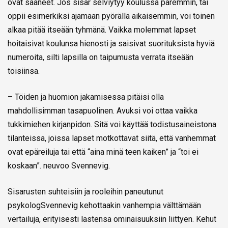
ovat saaneet. Jos sisar selviytyy koulussa paremmin, tai
oppii esimerkiksi ajamaan pyörällä aikaisemmin, voi toinen
alkaa pitää itseään tyhmänä. Vaikka molemmat lapset
hoitaisivat koulunsa hienosti ja saisivat suorituksista hyviä
numeroita, silti lapsilla on taipumusta verrata itseään
toisiinsa.
– Töiden ja huomion jakamisessa pitäisi olla
mahdollisimman tasapuolinen. Avuksi voi ottaa vaikka
tukkimiehen kirjanpidon. Sitä voi käyttää todistusaineistona
tilanteissa, joissa lapset motkottavat siitä, että vanhemmat
ovat epäreiluja tai että “aina minä teen kaiken” ja “toi ei
koskaan”. neuvoo Svennevig.
Sisarusten suhteisiin ja rooleihin paneutunut
psykologSvennevig kehottaakin vanhempia välttämään
vertailuja, erityisesti lastensa ominaisuuksiin liittyen. Kehut