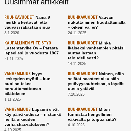
Uusimmat artikkelit
RUUHKAVUODET
Nämä 9
RUUHKAVUODET
Vauvan
merkkiä kertovat, että
nukuttaminen huudattamalla
vauvasi rakastaa sinua
– oikein vai ei?
8.1.2026
24.11.2025
KAUPALLINEN YHTEISTYÖ
RUUHKAVUODET
Minkä
Lastentarvike Oy – Parasta
ikäiseksi vanhempien pitäisi
lapsellesi jo vuodesta 1967
auttaa lastaan
taloudellisesti?
21.11.2025
14.11.2025
VANHEMMUUS
Isyys
RUUHKAVUODET
Nainen, näin
leskeyden myötä – kun
selätät haasteet aikuisiän
puoliso tekee
ystävyyssuhteissa ja löydät
peruuttamattoman
uusia ystäviä
päätöksen
7.10.2025
1.11.2025
VANHEMMUUS
Lapseni eivät
RUUHKAVUODET
Miten
käy päiväkodissa – riistänkö
tunnistaa hengellinen
heiltä oikeuden
väkivalta ja toipua siitä?
varhaiskasvatukseen?
4.10.2025
4.10.2025