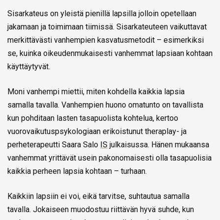
Sisarkateus on yleistä pienillä lapsilla jolloin opetellaan
jakamaan ja toimimaan tiimissä. Sisarkateuteen vaikuttavat
merkittävästi vanhempien kasvatusmetodit – esimerkiksi
se, kuinka oikeudenmukaisesti vanhemmat lapsiaan kohtaan
käyttäytyvät.
Moni vanhempi miettii, miten kohdella kaikkia lapsia
samalla tavalla. Vanhempien huono omatunto on tavallista
kun pohditaan lasten tasapuolista kohtelua, kertoo
vuorovaikutuspsykologiaan erikoistunut theraplay- ja
perheterapeutti Saara Salo
IS
julkaisussa. Hänen mukaansa
vanhemmat yrittävät usein pakonomaisesti olla tasapuolisia
kaikkia perheen lapsia kohtaan – turhaan.
Kaikkiin lapsiin ei voi, eikä tarvitse, suhtautua samalla
tavalla. Jokaiseen muodostuu riittävän hyvä suhde, kun