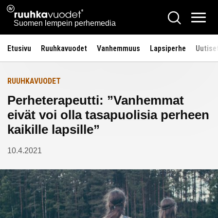
Siirry
Ruuhkavuodet.fi
Hae
Etusivulle
sisältöön
Vali
Suomen lempein perhemedia
Etusivu
Ruuhkavuodet
Vanhemmuus
Lapsiperhe
Uutise
RUUHKAVUODET
Perheterapeutti: ”Vanhemmat
eivät voi olla tasapuolisia perheen
kaikille lapsille”
10.4.2021