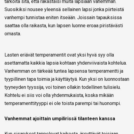
tarkoita sitä, että rakastaisi muita lapsiaan vähemmän.
Suosikiksi nousee yleensä sellainen lapsi jonka piirteistä
vanhempi tunnistaa eniten itseään. Joissain tapauksissa
saattaa olla raikasta, kun lapsen luonne eroaa piristävästi
omasta.
Lasten eriävät temperamentit ovat yksi hyvä syy olla
asettamatta kaikkia lapsia kohtaan yhdenviivaista kohtelua.
Vanhemman on tärkeää tuntea lapsensa temperamentti ja
tyypillinen tapa toimia ja käyttäytyä. Kun yksi on luonnostaan
tyyneyden tyyssija, voi toinen ollakin todellinen tulisielu.
Kohtelu ei siis voi olla yhdenmukaista, koska mikään
temperamenttityyppi ei ole toista parempi tai huonompi.
Vanhemmat ajoittain umpilirissä tilanteen kanssa
Kun sisarukset tappelevat kaikesta, ärsyttävät toisiaan