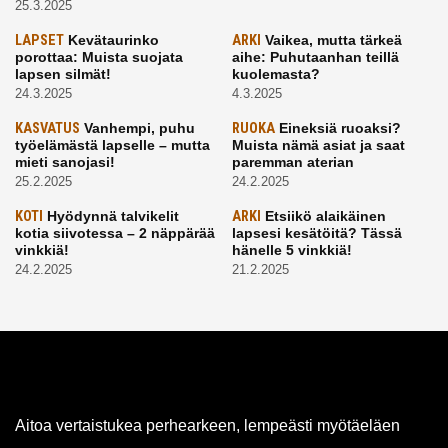
25.3.2025
LAPSET
Kevätaurinko
ARKI
Vaikea, mutta tärkeä
porottaa: Muista suojata
aihe: Puhutaanhan teillä
lapsen silmät!
kuolemasta?
24.3.2025
4.3.2025
KASVATUS
Vanhempi, puhu
RUOKA
Eineksiä ruoaksi?
työelämästä lapselle – mutta
Muista nämä asiat ja saat
mieti sanojasi!
paremman aterian
25.2.2025
24.2.2025
KOTI
Hyödynnä talvikelit
ARKI
Etsiikö alaikäinen
kotia siivotessa – 2 näppärää
lapsesi kesätöitä? Tässä
vinkkiä!
hänelle 5 vinkkiä!
24.2.2025
21.2.2025
Aitoa vertaistukea perhearkeen, lempeästi myötäeläen