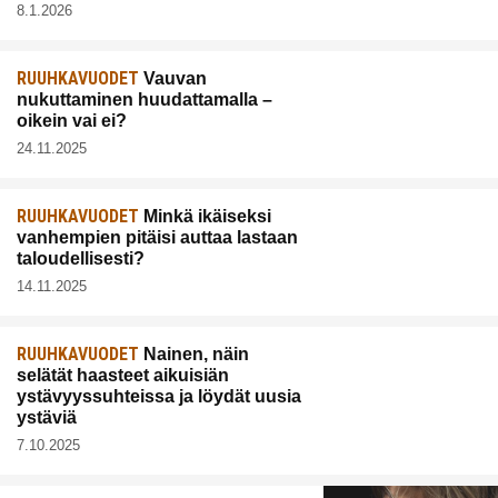
8.1.2026
RUUHKAVUODET
Vauvan
nukuttaminen huudattamalla –
oikein vai ei?
24.11.2025
RUUHKAVUODET
Minkä ikäiseksi
vanhempien pitäisi auttaa lastaan
taloudellisesti?
14.11.2025
RUUHKAVUODET
Nainen, näin
selätät haasteet aikuisiän
ystävyyssuhteissa ja löydät uusia
ystäviä
7.10.2025