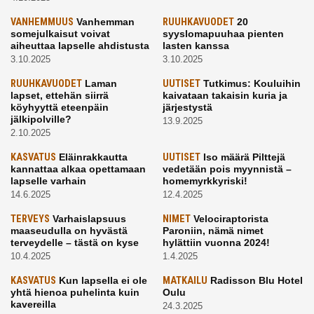
VANHEMMUUS
Vanhemman
RUUHKAVUODET
20
somejulkaisut voivat
syyslomapuuhaa pienten
aiheuttaa lapselle ahdistusta
lasten kanssa
3.10.2025
3.10.2025
RUUHKAVUODET
Laman
UUTISET
Tutkimus: Kouluihin
lapset, ettehän siirrä
kaivataan takaisin kuria ja
köyhyyttä eteenpäin
järjestystä
jälkipolville?
13.9.2025
2.10.2025
KASVATUS
Eläinrakkautta
UUTISET
Iso määrä Pilttejä
kannattaa alkaa opettamaan
vedetään pois myynnistä –
lapselle varhain
homemyrkkyriski!
14.6.2025
12.4.2025
TERVEYS
Varhaislapsuus
NIMET
Velociraptorista
maaseudulla on hyvästä
Paroniin, nämä nimet
terveydelle – tästä on kyse
hylättiin vuonna 2024!
10.4.2025
1.4.2025
KASVATUS
Kun lapsella ei ole
MATKAILU
Radisson Blu Hotel
yhtä hienoa puhelinta kuin
Oulu
kavereilla
24.3.2025