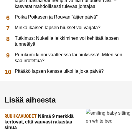
lapsi haastaa vanhempia välillä hulluuteen asti –
kasvatat mahdollisesti tulevaa johtajaa
Poika Poikasen ja Rouvan “äijienpäivä”
Minkä ikäisen lapsen hiukset voi värjätä?
Tutkimus: Nukeilla leikkiminen voi kehittää lapsen
tunneälyä!
Purukumi kiinni vaatteessa tai hiuksissa! -Miten sen
saa irrotettua?
Pitääkö lapsen kanssa ulkoilla joka päivä?
Lisää aiheesta
RUUHKAVUODET
Nämä 9 merkkiä
kertovat, että vauvasi rakastaa
sinua