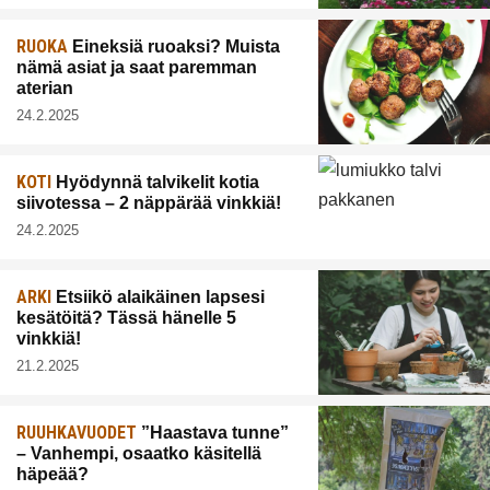
RUOKA
Eineksiä ruoaksi? Muista
nämä asiat ja saat paremman
aterian
24.2.2025
KOTI
Hyödynnä talvikelit kotia
siivotessa – 2 näppärää vinkkiä!
24.2.2025
ARKI
Etsiikö alaikäinen lapsesi
kesätöitä? Tässä hänelle 5
vinkkiä!
21.2.2025
RUUHKAVUODET
”Haastava tunne”
– Vanhempi, osaatko käsitellä
häpeää?