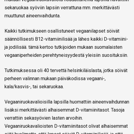
sekaruokaa syöviin lapsiin verrattuna mm. merkittävästi
muuttunut aineenvaihdunta.
Kaikki tutkimukseen osallistuneet vegaanilapset söivät
säännöllisesti B12-vitamiinilisää ja lähes kaikki D-vitamiini-
ja jodilisää. tämä kertoo tutkijoiden mukaan suomalaisten
vegaaniperheiden perehtyneisyydestä yleisiin suosituksiin.
Tutkimuksessa oli 40 tervettä helsinkiläislasta, jotka söivät
perheen valinnan mukaan päiväkodissa vegaani-,
kala/kasvis-, tai sekaruokaa.
Vegaaniruokavalioisilla lapsilla huomattiin aineenvaihdunnan
lisäksi merkittävästi alhaisemmat D-vitamiinitasot. Tasoja
verrattiin sekasyövien lasten arvoihin.
Vegaaniruokavalioisten D-vitamiinitasot olivat alhaisemmat