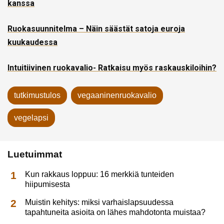
kanssa
Ruokasuunnitelma – Näin säästät satoja euroja
kuukaudessa
Intuitiivinen ruokavalio- Ratkaisu myös raskauskiloihin?
tutkimustulos
vegaaninenruokavalio
vegelapsi
Luetuimmat
Kun rakkaus loppuu: 16 merkkiä tunteiden
hiipumisesta
Muistin kehitys: miksi varhaislapsuudessa
tapahtuneita asioita on lähes mahdotonta muistaa?