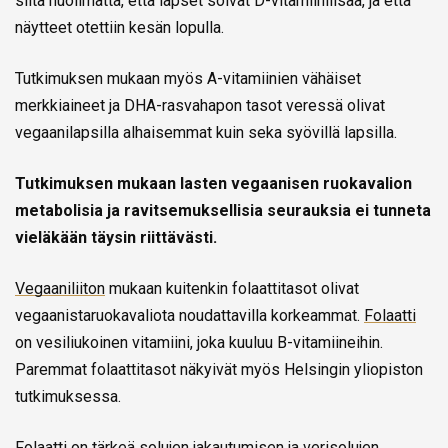
siitä huolimatta, että lapset söivät D-vitamiinilisää, ja että
näytteet otettiin kesän lopulla.
Tutkimuksen mukaan myös A-vitamiinien vähäiset
merkkiaineet ja DHA-rasvahapon tasot veressä olivat
vegaanilapsilla alhaisemmat kuin seka syövillä lapsilla.
Tutkimuksen mukaan lasten vegaanisen ruokavalion
metabolisia ja ravitsemuksellisia seurauksia ei tunneta
vieläkään täysin riittävästi.
Vegaaniliiton
mukaan kuitenkin folaattitasot olivat
vegaanistaruokavaliota noudattavilla korkeammat.
Folaatti
on vesiliukoinen vitamiini, joka kuuluu B-vitamiineihin.
Paremmat folaattitasot näkyivät myös Helsingin yliopiston
tutkimuksessa.
Folaatti on tärkeä solujen jakautumisen ja verisolujen