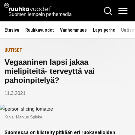
Siirry
Ruuhkavuodet.fi
Hae
Etusivulle
sisältöön
Vali
Suomen lempein perhemedia
Etusivu
Ruuhkavuodet
Vanhemmuus
Lapsiperhe
Uutise
UUTISET
Vegaaninen lapsi jakaa
mielipiteitä- terveyttä vai
pahoinpitelyä?
11.3.2021
Kuva: Markus Spiske
Suomessa on kiistelty pitkään eri ruokavalioiden