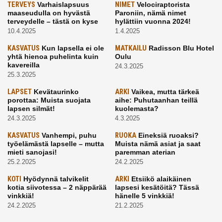
TERVEYS
Varhaislapsuus
NIMET
Velociraptorista
maaseudulla on hyvästä
Paroniin, nämä nimet
terveydelle – tästä on kyse
hylättiin vuonna 2024!
10.4.2025
1.4.2025
KASVATUS
Kun lapsella ei ole
MATKAILU
Radisson Blu Hotel
yhtä hienoa puhelinta kuin
Oulu
kavereilla
24.3.2025
25.3.2025
LAPSET
Kevätaurinko
ARKI
Vaikea, mutta tärkeä
porottaa: Muista suojata
aihe: Puhutaanhan teillä
lapsen silmät!
kuolemasta?
24.3.2025
4.3.2025
KASVATUS
Vanhempi, puhu
RUOKA
Eineksiä ruoaksi?
työelämästä lapselle – mutta
Muista nämä asiat ja saat
mieti sanojasi!
paremman aterian
25.2.2025
24.2.2025
KOTI
Hyödynnä talvikelit
ARKI
Etsiikö alaikäinen
kotia siivotessa – 2 näppärää
lapsesi kesätöitä? Tässä
vinkkiä!
hänelle 5 vinkkiä!
24.2.2025
21.2.2025