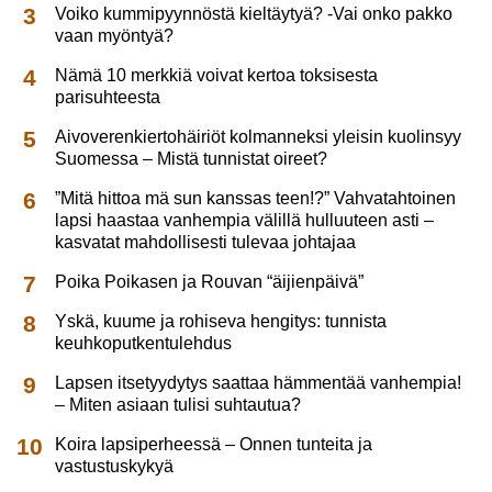
Voiko kummipyynnöstä kieltäytyä? -Vai onko pakko
vaan myöntyä?
Nämä 10 merkkiä voivat kertoa toksisesta
parisuhteesta
Aivoverenkiertohäiriöt kolmanneksi yleisin kuolinsyy
Suomessa – Mistä tunnistat oireet?
”Mitä hittoa mä sun kanssas teen!?” Vahvatahtoinen
lapsi haastaa vanhempia välillä hulluuteen asti –
kasvatat mahdollisesti tulevaa johtajaa
Poika Poikasen ja Rouvan “äijienpäivä”
Yskä, kuume ja rohiseva hengitys: tunnista
keuhkoputkentulehdus
Lapsen itsetyydytys saattaa hämmentää vanhempia!
– Miten asiaan tulisi suhtautua?
Koira lapsiperheessä – Onnen tunteita ja
vastustuskykyä