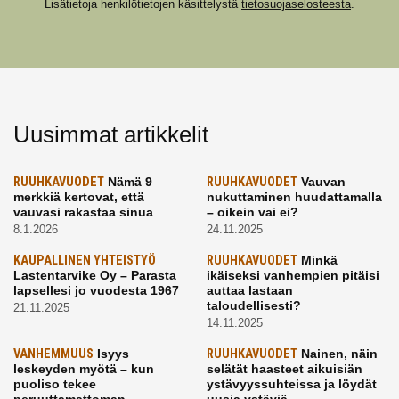
Lisätietoja henkilötietojen käsittelystä
tietosuojaselosteesta
.
Uusimmat artikkelit
RUUHKAVUODET
Nämä 9
RUUHKAVUODET
Vauvan
merkkiä kertovat, että
nukuttaminen huudattamalla
vauvasi rakastaa sinua
– oikein vai ei?
8.1.2026
24.11.2025
KAUPALLINEN YHTEISTYÖ
RUUHKAVUODET
Minkä
Lastentarvike Oy – Parasta
ikäiseksi vanhempien pitäisi
lapsellesi jo vuodesta 1967
auttaa lastaan
taloudellisesti?
21.11.2025
14.11.2025
VANHEMMUUS
Isyys
RUUHKAVUODET
Nainen, näin
leskeyden myötä – kun
selätät haasteet aikuisiän
puoliso tekee
ystävyyssuhteissa ja löydät