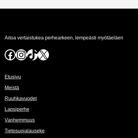
Aitoa vertaistukea perhearkeen, lempeästi myötäeläen
Facebook
Instagram
TikTok
X
Etusivu
Meistä
Ruuhkavuodet
Lapsiperhe
Vanhemmuus
Tietosuojalauseke