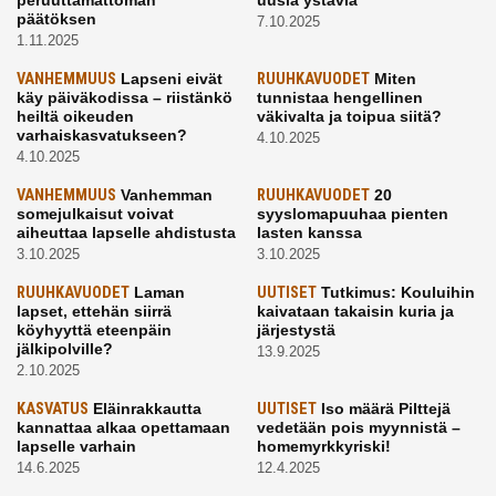
peruuttamattoman
uusia ystäviä
päätöksen
7.10.2025
1.11.2025
VANHEMMUUS
Lapseni eivät
RUUHKAVUODET
Miten
käy päiväkodissa – riistänkö
tunnistaa hengellinen
heiltä oikeuden
väkivalta ja toipua siitä?
varhaiskasvatukseen?
4.10.2025
4.10.2025
VANHEMMUUS
Vanhemman
RUUHKAVUODET
20
somejulkaisut voivat
syyslomapuuhaa pienten
aiheuttaa lapselle ahdistusta
lasten kanssa
3.10.2025
3.10.2025
RUUHKAVUODET
Laman
UUTISET
Tutkimus: Kouluihin
lapset, ettehän siirrä
kaivataan takaisin kuria ja
köyhyyttä eteenpäin
järjestystä
jälkipolville?
13.9.2025
2.10.2025
KASVATUS
Eläinrakkautta
UUTISET
Iso määrä Pilttejä
kannattaa alkaa opettamaan
vedetään pois myynnistä –
lapselle varhain
homemyrkkyriski!
14.6.2025
12.4.2025