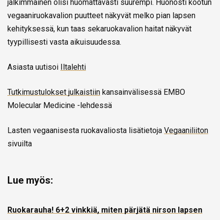
jälkimmäinen olisi huomattavasti suurempi. Huonosti kootun
vegaaniruokavalion puutteet näkyvät melko pian lapsen
kehityksessä, kun taas sekaruokavalion haitat näkyvät
tyypillisesti vasta aikuisuudessa.
Asiasta uutisoi
Iltalehti
Tutkimustulokset julkaistiin
kansainvälisessä EMBO
Molecular Medicine -lehdessä
Lasten vegaanisesta ruokavaliosta lisätietoja
Vegaaniliiton
sivuilta
Lue myös:
Ruokarauha! 6+2 vinkkiä, miten pärjätä nirson lapsen