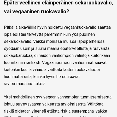
Epäterveellinen eläinperäinen sekaruokavalio,
vai vegaaninen ruokavalio?
Pitkällä aikavälillä hyvin hoidettu vegaaniruokavalio saattaa
jopa edistää terveyttä paremmin kuin yksipuolinen
sekaruokavalio. Vaikka monissa muissa lapsiperheissä
syödään usein ja suuria määriä epäterveellistä ja rasvaista
sekapikaruokaa, ei näiden vanhempien valintoja kuitenkaan
tuomita niin rankasti. Vegaaniperheen vanhemmat saavat
kuitenkin kuulla vihaisia väitteitä lasten ruokavaliosta
huolimatta siitä, kuinka hyvin he seuraavat
ravitsemussuosituksia.
Yksi mahdollinen syy vegaanivanhempien tuomitsemisesta
johtuu terveysvaaran vaikeasta arvioimisesta. Välitöntä
riskiä pidetään yleensä etäistä riskiä suurempana, vaikka