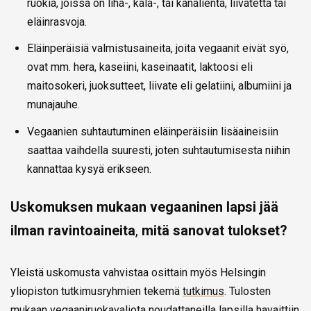
ruokia, joissa on liha-, kala-, tai kanalientä, liivatetta tai
eläinrasvoja.
Eläinperäisiä valmistusaineita, joita vegaanit eivät syö,
ovat mm. hera, kaseiini, kaseinaatit, laktoosi eli
maitosokeri, juoksutteet, liivate eli gelatiini, albumiini ja
munajauhe.
Vegaanien suhtautuminen eläinperäisiin lisäaineisiin
saattaa vaihdella suuresti, joten suhtautumisesta niihin
kannattaa kysyä erikseen.
Uskomuksen mukaan vegaaninen lapsi jää
ilman ravintoaineita
,
mitä sanovat tulokset?
Yleistä uskomusta vahvistaa osittain myös Helsingin
yliopiston tutkimusryhmien tekemä
tutkimus
. Tulosten
mukaan vegaaniruokavaliota noudattaneilla lapsilla havaittiin