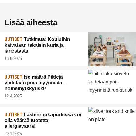
Lisää aiheesta
UUTISET
Tutkimus: Kouluihin
kaivataan takaisin kuria ja
järjestystä
13.9.2025
UUTISET
Iso määrä Pilttejä
vedetään pois myynnistä –
homemyrkkyriski!
12.4.2025
UUTISET
Lastenruokapurkissa voi
olla väärää tuotetta –
allergiavaara!
29.1.2025