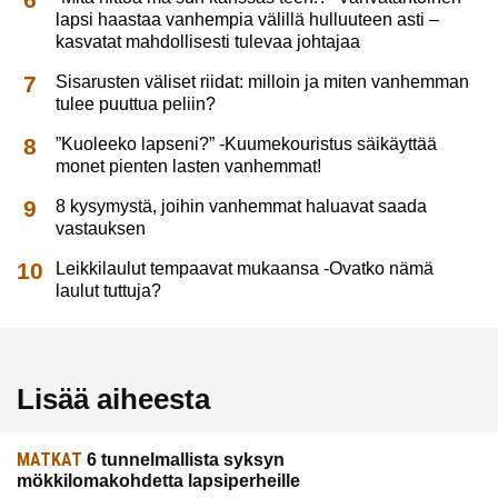
lapsi haastaa vanhempia välillä hulluuteen asti –
kasvatat mahdollisesti tulevaa johtajaa
Sisarusten väliset riidat: milloin ja miten vanhemman
tulee puuttua peliin?
”Kuoleeko lapseni?” -Kuumekouristus säikäyttää
monet pienten lasten vanhemmat!
8 kysymystä, joihin vanhemmat haluavat saada
vastauksen
Leikkilaulut tempaavat mukaansa -Ovatko nämä
laulut tuttuja?
Lisää aiheesta
MATKAT
6 tunnelmallista syksyn
mökkilomakohdetta lapsiperheille