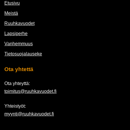
Etusivu
Meistä
Ruuhkavuodet
Lapsiperhe
Vanhemmuus
Tietosuojalauseke
Ota yhtettä
Ota yhteyttä:
toimitus@ruuhkavuodet.fi
Yhteistyöt:
myynti@ruuhkavuodet.fi