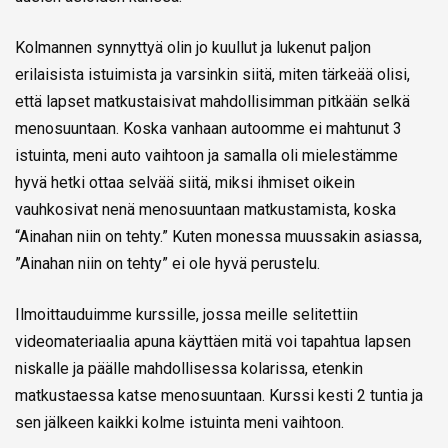
Kolmannen synnyttyä olin jo kuullut ja lukenut paljon
erilaisista istuimista ja varsinkin siitä, miten tärkeää olisi,
että lapset matkustaisivat mahdollisimman pitkään selkä
menosuuntaan. Koska vanhaan autoomme ei mahtunut 3
istuinta, meni auto vaihtoon ja samalla oli mielestämme
hyvä hetki ottaa selvää siitä, miksi ihmiset oikein
vauhkosivat nenä menosuuntaan matkustamista, koska
“Ainahan niin on tehty.” Kuten monessa muussakin asiassa,
”Ainahan niin on tehty” ei ole hyvä perustelu.
Ilmoittauduimme kurssille, jossa meille selitettiin
videomateriaalia apuna käyttäen mitä voi tapahtua lapsen
niskalle ja päälle mahdollisessa kolarissa, etenkin
matkustaessa katse menosuuntaan. Kurssi kesti 2 tuntia ja
sen jälkeen kaikki kolme istuinta meni vaihtoon.