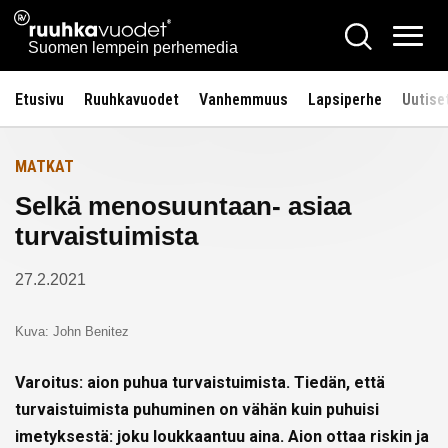
Siirry
Ruuhkavuodet.fi
Hae
Etusivulle
sisältöön
Vali
Suomen lempein perhemedia
Etusivu
Ruuhkavuodet
Vanhemmuus
Lapsiperhe
Uutise
MATKAT
Selkä menosuuntaan- asiaa
turvaistuimista
27.2.2021
Kuva: John Benitez
Varoitus: aion puhua turvaistuimista. Tiedän, että
turvaistuimista puhuminen on vähän kuin puhuisi
imetyksestä: joku loukkaantuu aina. Aion ottaa riskin ja