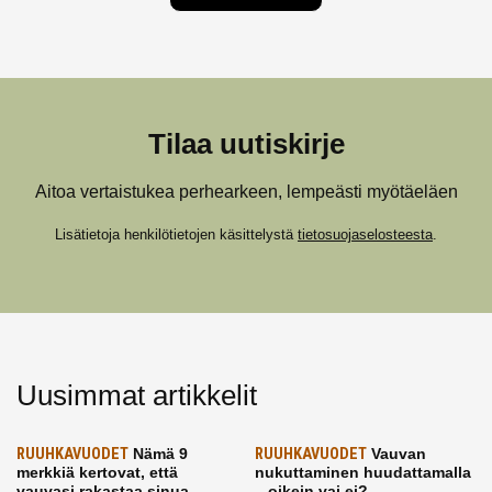
Tilaa uutiskirje
Aitoa vertaistukea perhearkeen, lempeästi myötäeläen
Lisätietoja henkilötietojen käsittelystä
tietosuojaselosteesta
.
Uusimmat artikkelit
RUUHKAVUODET
Nämä 9
RUUHKAVUODET
Vauvan
merkkiä kertovat, että
nukuttaminen huudattamalla
vauvasi rakastaa sinua
– oikein vai ei?