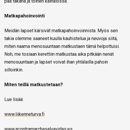
pää takana ja toinen kainalossa.
Matkapahoinvointi
Meidän lapset kärsivät matkapahoinvoinnista. Myös sen
takia olemme saaneet kuulla kauhistelua ja neuvoja siitä,
miten naama menosuuntaan matkustaen tämä helpottuisi.
Noh, me tosiaan kerettiin matkustaa aika pitkään nenät
menosuuntaan ja lapset voivat ihan yhtälailla pahoin
silloinkin.
Miten teillä matkustetaan?
Lue lisää:
www.liikenneturva.fi
www.acontramarchasalvavidas.es