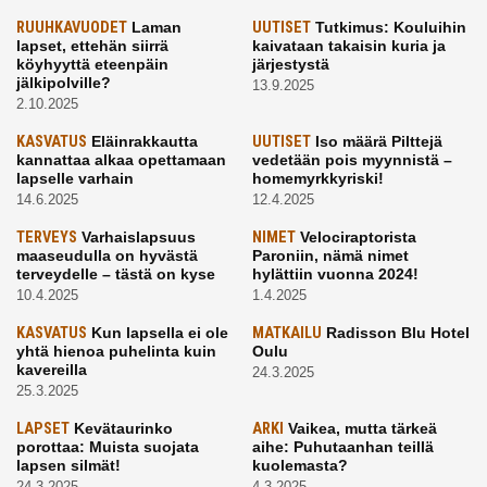
RUUHKAVUODET
Laman
UUTISET
Tutkimus: Kouluihin
lapset, ettehän siirrä
kaivataan takaisin kuria ja
köyhyyttä eteenpäin
järjestystä
jälkipolville?
13.9.2025
2.10.2025
KASVATUS
Eläinrakkautta
UUTISET
Iso määrä Pilttejä
kannattaa alkaa opettamaan
vedetään pois myynnistä –
lapselle varhain
homemyrkkyriski!
14.6.2025
12.4.2025
TERVEYS
Varhaislapsuus
NIMET
Velociraptorista
maaseudulla on hyvästä
Paroniin, nämä nimet
terveydelle – tästä on kyse
hylättiin vuonna 2024!
10.4.2025
1.4.2025
KASVATUS
Kun lapsella ei ole
MATKAILU
Radisson Blu Hotel
yhtä hienoa puhelinta kuin
Oulu
kavereilla
24.3.2025
25.3.2025
LAPSET
Kevätaurinko
ARKI
Vaikea, mutta tärkeä
porottaa: Muista suojata
aihe: Puhutaanhan teillä
lapsen silmät!
kuolemasta?
24.3.2025
4.3.2025