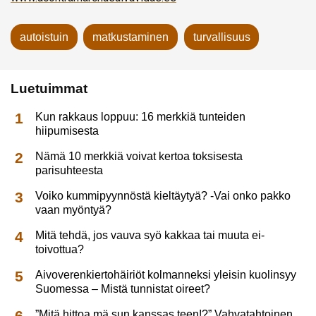
autoistuin
matkustaminen
turvallisuus
Luetuimmat
Kun rakkaus loppuu: 16 merkkiä tunteiden
hiipumisesta
Nämä 10 merkkiä voivat kertoa toksisesta
parisuhteesta
Voiko kummipyynnöstä kieltäytyä? -Vai onko pakko
vaan myöntyä?
Mitä tehdä, jos vauva syö kakkaa tai muuta ei-
toivottua?
Aivoverenkiertohäiriöt kolmanneksi yleisin kuolinsyy
Suomessa – Mistä tunnistat oireet?
”Mitä hittoa mä sun kanssas teen!?” Vahvatahtoinen