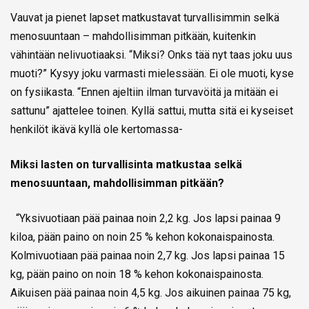
Vauvat ja pienet lapset matkustavat turvallisimmin selkä
menosuuntaan – mahdollisimman pitkään, kuitenkin
vähintään nelivuotiaaksi. “Miksi? Onks tää nyt taas joku uus
muoti?” Kysyy joku varmasti mielessään. Ei ole muoti, kyse
on fysiikasta. “Ennen ajeltiin ilman turvavöitä ja mitään ei
sattunu” ajattelee toinen. Kyllä sattui, mutta sitä ei kyseiset
henkilöt ikävä kyllä ole kertomassa-
Miksi lasten on turvallisinta matkustaa selkä
menosuuntaan, mahdollisimman pitkään?
“Yksivuotiaan pää painaa noin 2,2 kg. Jos lapsi painaa 9
kiloa, pään paino on noin 25 % kehon kokonaispainosta.
Kolmivuotiaan pää painaa noin 2,7 kg. Jos lapsi painaa 15
kg, pään paino on noin 18 % kehon kokonaispainosta.
Aikuisen pää painaa noin 4,5 kg. Jos aikuinen painaa 75 kg,