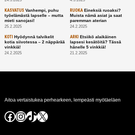
KASVATUS
Vanhempi, puhu
RUOKA
Eineksiä ruoaksi?
työelämästä lapselle – mutta
Muista nämä asiat ja saat
mieti sanojasi!
paremman aterian
25.2.2025
24.2.2025
KOTI
Hyödynnä talvikelit
ARKI
Etsiikö alaikäinen
kotia siivotessa – 2 näppärää
lapsesi kesätöitä? Tässä
vinkkiä!
hänelle 5 vinkkiä!
24.2.2025
21.2.2025
Aitoa vertaistukea perhearkeen, lempeästi myötäeläen
Facebook
Instagram
TikTok
X