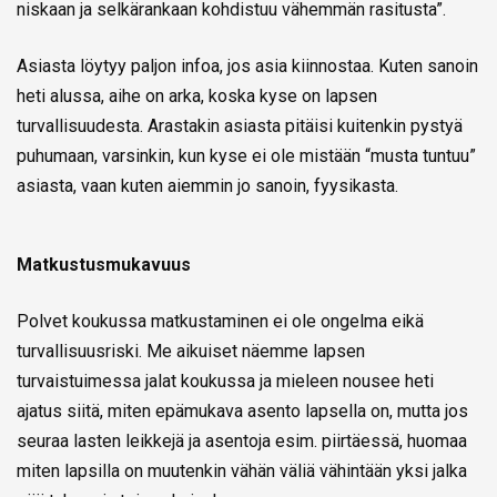
niskaan ja selkärankaan kohdistuu vähemmän rasitusta”.
Asiasta löytyy paljon infoa, jos asia kiinnostaa. Kuten sanoin
heti alussa, aihe on arka, koska kyse on lapsen
turvallisuudesta. Arastakin asiasta pitäisi kuitenkin pystyä
puhumaan, varsinkin, kun kyse ei ole mistään “musta tuntuu”
asiasta, vaan kuten aiemmin jo sanoin, fyysikasta.
Matkustusmukavuus
Polvet koukussa matkustaminen ei ole ongelma eikä
turvallisuusriski. Me aikuiset näemme lapsen
turvaistuimessa jalat koukussa ja mieleen nousee heti
ajatus siitä, miten epämukava asento lapsella on, mutta jos
seuraa lasten leikkejä ja asentoja esim. piirtäessä, huomaa
miten lapsilla on muutenkin vähän väliä vähintään yksi jalka