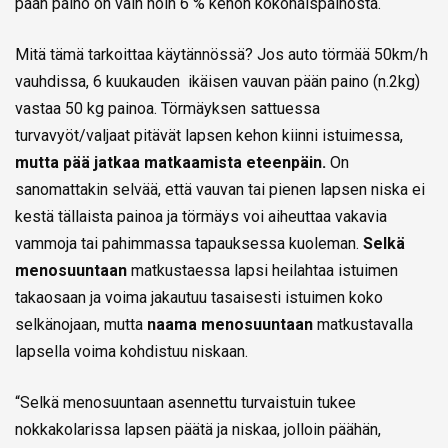
pään paino on vain noin 6 % kehon kokonaispainosta.
Mitä tämä tarkoittaa käytännössä? Jos auto törmää 50km/h
vauhdissa, 6 kuukauden ikäisen vauvan pään paino (n.2kg)
vastaa 50 kg painoa. Törmäyksen sattuessa
turvavyöt/valjaat pitävät lapsen kehon kiinni istuimessa,
mutta pää jatkaa matkaamista eteenpäin.
On
sanomattakin selvää, että vauvan tai pienen lapsen niska ei
kestä tällaista painoa ja törmäys voi aiheuttaa vakavia
vammoja tai pahimmassa tapauksessa kuoleman.
Selkä
menosuuntaan
matkustaessa lapsi heilahtaa istuimen
takaosaan ja voima jakautuu tasaisesti istuimen koko
selkänojaan, mutta
naama menosuuntaan
matkustavalla
lapsella voima kohdistuu niskaan.
“Selkä menosuuntaan asennettu turvaistuin tukee
nokkakolarissa lapsen päätä ja niskaa, jolloin päähän,