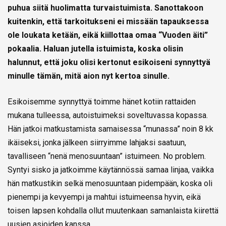
puhua siitä huolimatta turvaistuimista. Sanottakoon
kuitenkin, että tarkoitukseni ei missään tapauksessa
ole loukata ketään, eikä kiillottaa omaa “Vuoden äiti”
pokaalia. Haluan jutella istuimista, koska olisin
halunnut, että joku olisi kertonut esikoiseni synnyttyä
minulle tämän, mitä aion nyt kertoa sinulle.
Esikoisemme synnyttyä toimme hänet kotiin rattaiden
mukana tulleessa, autoistuimeksi soveltuvassa kopassa.
Hän jatkoi matkustamista samaisessa “munassa” noin 8 kk
ikäiseksi, jonka jälkeen siirryimme lahjaksi saatuun,
tavalliseen “nenä menosuuntaan” istuimeen. No problem.
Syntyi sisko ja jatkoimme käytännössä samaa linjaa, vaikka
hän matkustikin selkä menosuuntaan pidempään, koska oli
pienempi ja kevyempi ja mahtui istuimeensa hyvin, eikä
toisen lapsen kohdalla ollut muutenkaan samanlaista kiirettä
uusien asioiden kanssa.