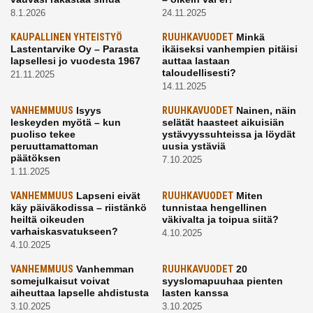
8.1.2026
24.11.2025
KAUPALLINEN YHTEISTYÖ
RUUHKAVUODET
Minkä
Lastentarvike Oy – Parasta
ikäiseksi vanhempien pitäisi
lapsellesi jo vuodesta 1967
auttaa lastaan
taloudellisesti?
21.11.2025
14.11.2025
VANHEMMUUS
Isyys
RUUHKAVUODET
Nainen, näin
leskeyden myötä – kun
selätät haasteet aikuisiän
puoliso tekee
ystävyyssuhteissa ja löydät
peruuttamattoman
uusia ystäviä
päätöksen
7.10.2025
1.11.2025
VANHEMMUUS
Lapseni eivät
RUUHKAVUODET
Miten
käy päiväkodissa – riistänkö
tunnistaa hengellinen
heiltä oikeuden
väkivalta ja toipua siitä?
varhaiskasvatukseen?
4.10.2025
4.10.2025
VANHEMMUUS
Vanhemman
RUUHKAVUODET
20
somejulkaisut voivat
syyslomapuuhaa pienten
aiheuttaa lapselle ahdistusta
lasten kanssa
3.10.2025
3.10.2025