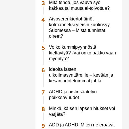
Mitä tehdä, jos vauva syö
kakkaa tai muuta ei-toivottua?
Aivoverenkiertohäiriöt
kolmanneksi yleisin kuolinsyy
Suomessa – Mistä tunnistat
oireet?
Voiko kummipyynnöstä
kieltäytyä? -Vai onko pakko vaan
myöntyä?
Ideoita lasten
ulkoilmasynttäreille – kevään ja
kesän odotetuimmat juhlat
ADHD ja aistinsäätelyn
poikkeavuudet
Minkä ikäisen lapsen hiukset voi
värjätä?
ADD ja ADHD: Miten ne eroavat