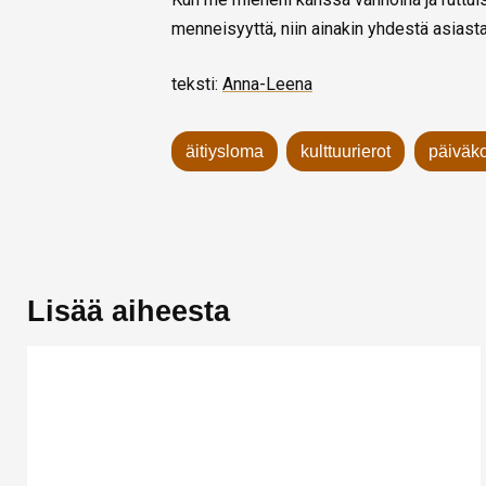
menneisyyttä, niin ainakin yhdestä asiast
teksti:
Anna-Leena
äitiysloma
kulttuurierot
päiväko
Lisää aiheesta