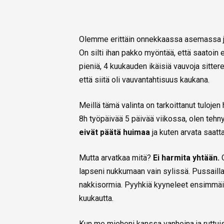
Olemme erittäin onnekkaassa asemassa ja 
On silti ihan pakko myöntää, että saatoin 
pieniä, 4 kuukauden ikäisiä vauvoja sittere
että siitä oli vauvantahtisuus kaukana.
Meillä tämä valinta on tarkoittanut tuloje
8h työpäivää 5 päivää viikossa, olen tehny
eivät päätä huimaa
ja kuten arvata saatt
Mutta arvatkaa mitä?
Ei harmita yhtään.
lapseni nukkumaan vain sylissä. Pussailla
nakkisormia. Pyyhkiä kyyneleet ensimmäis
kuukautta.
Kun me mieheni kanssa vanhoina ja ruttuis