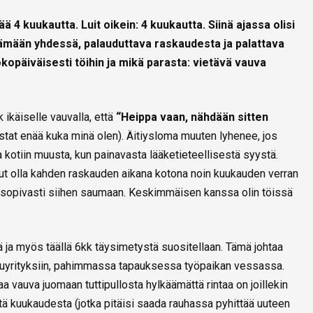
ä 4 kuukautta. Luit oikein: 4 kuukautta. Siinä ajassa olisi
ämään yhdessä, palauduttava raskaudesta ja palattava
opäiväisesti töihin ja mikä parasta: vietävä vauva
 ikäiselle vauvalla, että
“Heippa vaan, nähdään sitten
istat enää kuka minä olen). Äitiysloma muuten lyhenee, jos
kotiin muusta, kun painavasta lääketieteellisestä syystä.
t olla kahden raskauden aikana kotona noin kuukauden verran
 sopivasti siihen saumaan. Keskimmäisen kanssa olin töissä
 ja myös täällä 6kk täysimetystä suositellaan. Tämä johtaa
uyrityksiin, pahimmassa tapauksessa työpaikan vessassa.
aa vauva juomaan tuttipullosta hylkäämättä rintaa on joillekin
estä kuukaudesta (jotka pitäisi saada rauhassa pyhittää uuteen