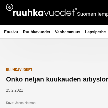
Siirry
Etusivulle
sisältöön
Suomen lemp
Ruuhkavuodet.fi
Etusivu
Ruuhkavuodet
Vanhemmuus
Lapsiperhe
RUUHKAVUODET
Onko neljän kuukauden äitiyslo
25.2.2021
Kuva: Jenna Norman