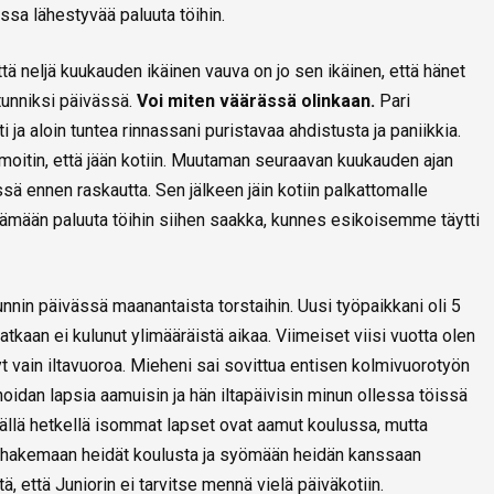
sa lähestyvää paluuta töihin.
ä neljä kuukauden ikäinen vauva on jo sen ikäinen, että hänet
tunniksi päivässä.
Voi miten väärässä olinkaan.
Pari
ja aloin tuntea rinnassani puristavaa ahdistusta ja paniikkia.
lmoitin, että jään kotiin. Muutaman seuraavan kuukauden ajan
ssä ennen raskautta. Sen jälkeen jäin kotiin palkattomalle
yttämään paluuta töihin siihen saakka, kunnes esikoisemme täytti
nnin päivässä maanantaista torstaihin. Uusi työpaikkani oli 5
kaan ei kulunut ylimääräistä aikaa. Viimeiset viisi vuotta olen
t vain iltavuoroa. Mieheni sai sovittua entisen kolmivuorotyön
oidan lapsia aamuisin ja hän iltapäivisin minun ollessa töissä
 Tällä hetkellä isommat lapset ovat aamut koulussa, mutta
a hakemaan heidät koulusta ja syömään heidän kanssaan
ä, että Juniorin ei tarvitse mennä vielä päiväkotiin.