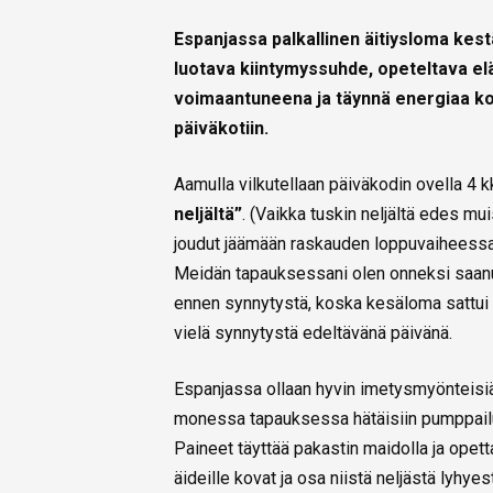
Espanjassa palkallinen äitiysloma kestä
luotava kiintymyssuhde, opeteltava el
voimaantuneena ja täynnä energiaa kok
päiväkotiin.
Aamulla vilkutellaan päiväkodin ovella 4 kk
neljältä”
. (Vaikka tuskin neljältä edes mu
joudut jäämään raskauden loppuvaiheessa 
Meidän tapauksessani olen onneksi saanu
ennen synnytystä, koska kesäloma sattui
vielä synnytystä edeltävänä päivänä.
Espanjassa ollaan hyvin imetysmyönteisiä
monessa tapauksessa hätäisiin pumppail
Paineet täyttää pakastin maidolla ja opett
äideille kovat ja osa niistä neljästä lyhy