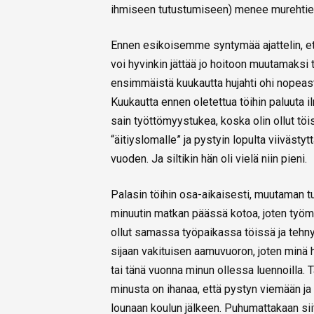
ihmiseen tutustumiseen) menee murehties
Ennen esikoisemme syntymää ajattelin, ett
voi hyvinkin jättää jo hoitoon muutamaksi 
ensimmäistä kuukautta hujahti ohi nopeasti 
Kuukautta ennen oletettua töihin paluuta i
sain työttömyystukea, koska olin ollut töi
“äitiyslomalle” ja pystyin lopulta viiväst
vuoden. Ja siltikin hän oli vielä niin pieni.
Palasin töihin osa-aikaisesti, muutaman tu
minuutin matkan päässä kotoa, joten työmat
ollut samassa työpaikassa töissä ja tehny
sijaan vakituisen aamuvuoron, joten minä h
tai tänä vuonna minun ollessa luennoilla.
minusta on ihanaa, että pystyn viemään j
lounaan koulun jälkeen. Puhumattakaan siit