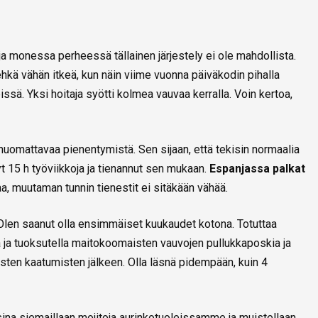
monessa perheessä tällainen järjestely ei ole mahdollista.
ehkä vähän itkeä, kun näin viime vuonna päiväkodin pihalla
issä. Yksi hoitaja syötti kolmea vauvaa kerralla. Voin kertoa,
n huomattavaa pienentymistä. Sen sijaan, että tekisin normaalia
t 15 h työviikkoja ja tienannut sen mukaan.
Espanjassa palkat
aa, muutaman tunnin tienestit ei sitäkään vähää.
Olen saanut olla ensimmäiset kuukaudet kotona. Totuttaa
 ja tuoksutella maitokoomaisten vauvojen pullukkaposkia ja
ten kaatumisten jälkeen. Olla läsnä pidempään, kuin 4
ina siemaillaan mojitoja aurinkotuoleissamme ja muistellaan