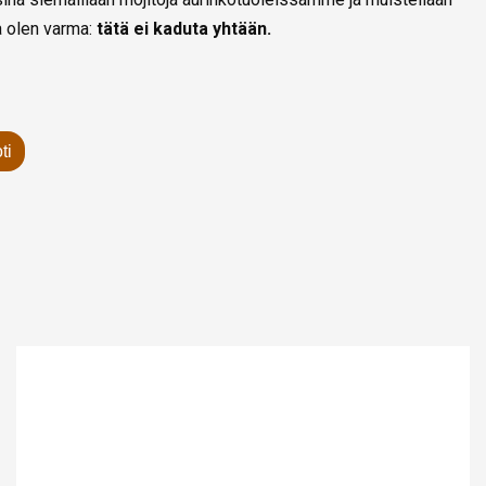
a olen varma:
tätä ei kaduta yhtään.
ti