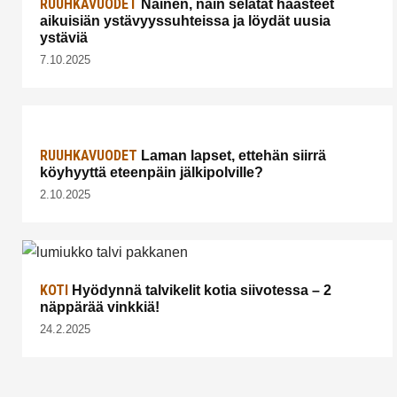
RUUHKAVUODET
Nainen, näin selätät haasteet
aikuisiän ystävyyssuhteissa ja löydät uusia
ystäviä
7.10.2025
RUUHKAVUODET
Laman lapset, ettehän siirrä
köyhyyttä eteenpäin jälkipolville?
2.10.2025
KOTI
Hyödynnä talvikelit kotia siivotessa – 2
näppärää vinkkiä!
24.2.2025